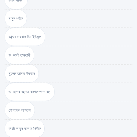
রশীদ জামীল
মাসুদ শরীফ
আব্দুর রাযযাক বিন ইউসুফ
ড. আলী তানতাবী
মুহম্মদ জাফর ইকবাল
ড. আব্দুর রহমান রাফাত পাশা রহ.
মোশতাক আহমেদ
কাজী আবুল কালাম সিদ্দীক