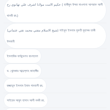
حكيم الامت مولانا اشرف علي تهانوي رح ( হাকীমুল উম্মত মাওলানা আশরাফ আলী
থানভী রহ.)
(شيخ الاسلام مفتي محمد تقي عثماني) শাইখুল ইসলাম মুফতী মুহাম্মদ তাকী
উসমানী
ইসলামিক ফাউন্ডেশন বাংলাদেশ
ড. খোন্দকার আব্দুল্লাহ জাহাঙ্গীর
হুজ্জাতুল ইসলাম ইমাম গাযযালী রহ.
সাইয়েদ আবুল হাসান আলী নদভী রহ.