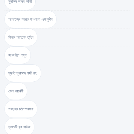
মুহাম্মদ আদম আলী
আলহাজ্ব হযরত মাওলানা এমামুদ্দীন
শিহাব আহমেদ তুহিন
জাকারিয়া মাসুদ
মুফতি মুহাম্মাদ শফী রহ.
ডেল কার্নেগী
শরৎচন্দ্র চট্টোপাধ্যায়
মুহাম্মদী বুক হাউজ