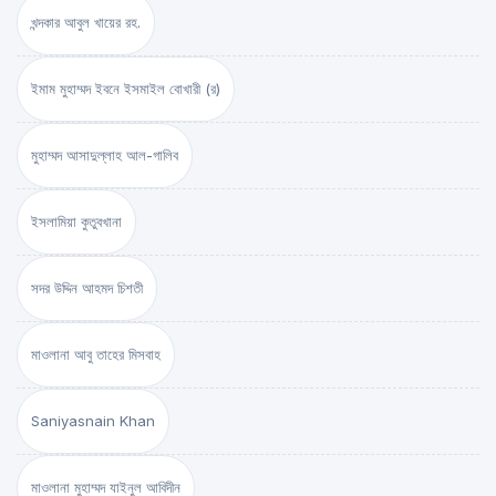
খন্দকার আবুল খায়ের রহ.
ইমাম মুহাম্মদ ইবনে ইসমাইল বোখারী (র)
মুহাম্মদ আসাদুল্লাহ আল-গালিব
ইসলামিয়া কুতুবখানা
সদর উদ্দিন আহমদ চিশতী
মাওলানা আবু তাহের মিসবাহ
Saniyasnain Khan
মাওলানা মুহাম্মদ যাইনুল আবিদীন