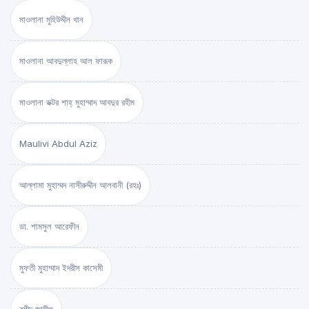
মাওলানা মুহিউদ্দীন খান
মাওলানা আবদুল্লাহ আল ফারূক
মাওলানা ডক্টর শাহ্‌ মুহাম্মাদ আবদুর রহীম
Maulivi Abdul Aziz
আল্লামা মুহাম্মদ নাসীরুদ্দীন আলবানী (রহঃ)
ডা. শামসুল আরেফীন
মুফতী মুহাম্মাদ ইদরীস কাসেমী