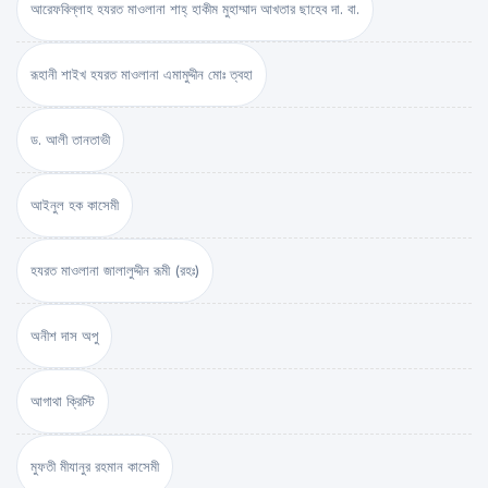
আরেফবিল্লাহ হযরত মাওলানা শাহ্ হাকীম মুহাম্মাদ আখতার ছাহেব দা. বা.
রূহানী শাইখ হযরত মাওলানা এমামুদ্দীন মোঃ ত্বহা
ড. আলী তানতাভী
আইনুল হক কাসেমী
হযরত মাওলানা জালালুদ্দীন রূমী (রহঃ)
অনীশ দাস অপু
আগাথা ক্রিস্টি
মুফতী মীযানুর রহমান কাসেমী