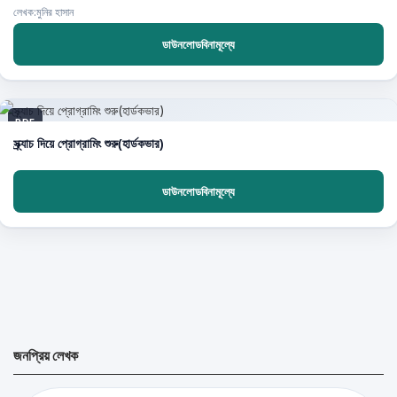
লেখক:মুনির হাসান
ডাউনলোডবিনামূল্যে
PDF
স্ক্র্যাচ দিয়ে প্রোগ্রামিং শুরু(হার্ডকভার)
ডাউনলোডবিনামূল্যে
জনপ্রিয় লেখক