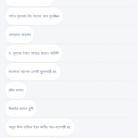
শাইখ মুহাম্মাদ বিন সালেহ আল মুনাজ্জিদ
মোস্তাক আহ্‌মাদ
ড. মুহাম্মদ ইবনে আবদুর রহমান আরিফী
মাওলানা আশেক এলাহী বুলন্দশহরী রহ.
রকিব হাসান
জিয়াউর রহমান মুন্সী
আবুল ফিদা হাফিজ ইব্‌ন কাসীর আদ-দামেশ্‌কী রহ.