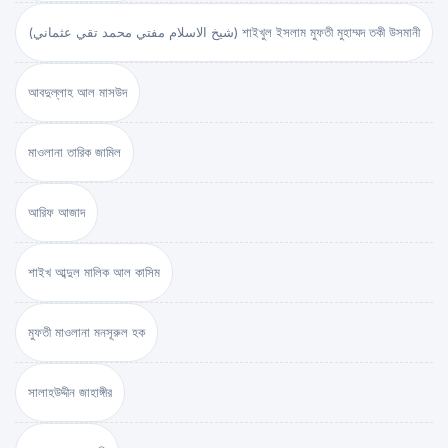
(شيخ الاسلام مفتي محمد تقي عثماني) শাইখুল ইসলাম মুফতী মুহাম্মদ তকী উসমানী
আবদুল্লাহ আল মাসউদ
মাওলানা তারিক জামিল
আরিফ আজাদ
শাইখ আব্দুল মালিক আল কাসিম
মুফতী মাওলানা মনসূরুল হক
সালাহউদ্দীন জাহাঙ্গীর