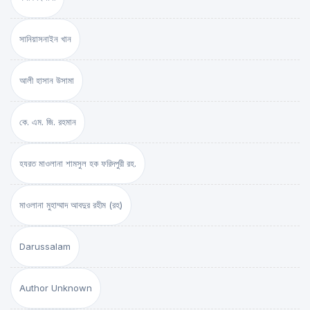
সানিয়াসনাইন খান
আলী হাসান উসামা
কে. এম. জি. রহমান
হযরত মাওলানা শামসুল হক ফরিদপুরী রহ.
মাওলানা মুহাম্মাদ আবদুর রহীম (রহ)
Darussalam
Author Unknown