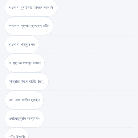
মাওলানা যুলফিকার আহমদ নকশবন্দী
মাওলানা মুহাম্মদ হেমায়েত উদ্দীন
মাওলানা শামসুল হক
ড. মুহাম্মদ ফজলুর রহমান
আল্লামা ইবনে কাছীর (রহ.)
এস. এম. জাকির হুসাইন
এনায়েতুল্লাহ আল্‌তামাশ
নসীম হিজাযী