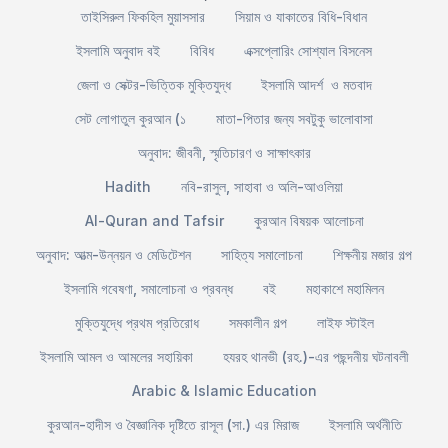
তাইসিরুল ফিকহিল মুয়াসসার
সিয়াম ও যাকাতের বিধি-বিধান
ইসলামি অনুবাদ বই
বিবিধ
এক্সপ্লোরিং সোশ্যাল বিসনেস
জেলা ও সেক্টর-ভিত্তিক মুক্তিযুদ্ধ
ইসলামি আদর্শ ও মতবাদ
সেট লোগাতুল কুরআন (১
মাতা-পিতার জন্য সবটুকু ভালোবাসা
অনুবাদ: জীবনী, স্মৃতিচারণ ও সাক্ষাৎকার
Hadith
নবি-রাসুল, সাহাবা ও অলি-আওলিয়া
Al-Quran and Tafsir
কুরআন বিষয়ক আলোচনা
অনুবাদ: আত্ম-উন্নয়ন ও মেডিটেশন
সাহিত্য সমালোচনা
শিক্ষনীয় মজার গল্প
ইসলামি গবেষণা, সমালোচনা ও প্রবন্ধ
বই
মহাকাশে মহামিলন
মুক্তিযুদ্ধে প্রথম প্রতিরোধ
সমকালীন গল্প
লাইফ স্টাইল
ইসলামি আমল ও আমলের সহায়িকা
হযরহ থানভী (রহ.)-এর পছন্দনীয় ঘটনাবলী
Arabic & Islamic Education
কুরআন-হাদীস ও বৈজ্ঞানিক দৃষ্টিতে রাসূল (সা.) এর মিরাজ
ইসলামি অর্থনীতি