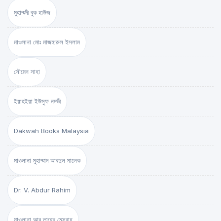
মুহাম্মদী বুক হাউজ
মাওলানা মোঃ মাজহারুল ইসলাম
সৌমেন সাহা
ইয়াহইয়া ইউসুফ নদভী
Dakwah Books Malaysia
মাওলানা মুহাম্মাদ আবদুল মালেক
Dr. V. Abdur Rahim
মাওলানা আবু তাহের মেসবাহ