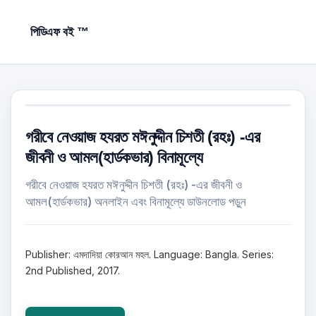
পিডিএফ বই ™
গরীবে নেওয়াজ হযরত মঈনুদ্দীন চিশতী (রহঃ) -এর
জীবনী ও আমল(হার্ডকভার) বিনামূল্যে
গরীবে নেওয়াজ হযরত মঈনুদ্দীন চিশতী (রহঃ) -এর জীবনী ও
আমল(হার্ডকভার) অনলাইন এবং বিনামূল্যে ডাউনলোড পড়ুন
Publisher: এমদাদিয়া কোরআন মহল. Language: Bangla. Series:
2nd Published, 2017.