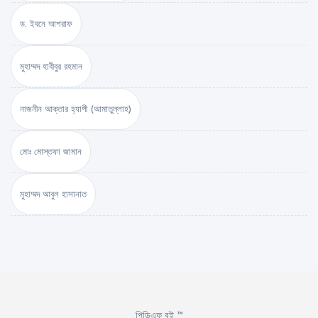
ড. ইবনে আশরাফ
মুহাম্মদ হাবীবুর রহমান
নাজনীন আক্তার হ্যাপী (আমাতুল্লাহ)
মোঃ মোস্তফা জামান
মুহাম্মদ আবুল হাসানাত
পিডিএফ বই ™