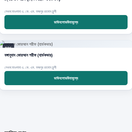
লেখক:মাওলানা এ. কে. এম. ফজলুর রহমান মুন্সী
ডাউনলোডবিনামূল্যে
PDF
বঙ্গানুবাদ কোরআন শরীফ (হার্ডকভার)
লেখক:মাওলানা এ. কে. এম. ফজলুর রহমান মুন্সী
ডাউনলোডবিনামূল্যে