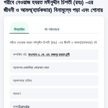
গরীবে নেওয়াজ হযরত মঈনুদ্দীন চিশতী (রহঃ) -এর
জীবনী ও আমল(হার্ডকভার) বিনামূল্যে পড়া এবং শোনার
বিস্তারিত
বই পর্যালোচনা
গরীবে নেওয়াজ হযরত মঈনুদ্দীন চিশতী (রহঃ) -এর জীবনী ও আমল(হার্ডকভার) বই
সম্পর্কিত বই:
মাওলানা এ. কে. এম. ফজলুর রহমান মুন্সী
প্রকাশক:
এমদাদিয়া কোরআন মহল
প্রকাশনার তারিখ:
আবরণ:
ভাষা:
Bangla