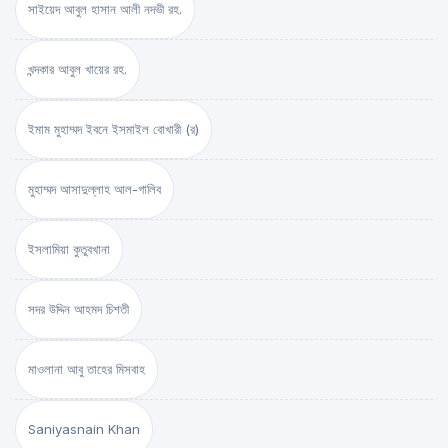
সাইয়েদ আবুল হাসান আলী নদভী রহ.
খন্দকার আবুল খায়ের রহ.
ইমাম মুহাম্মদ ইবনে ইসমাইল বোখারী (র)
মুহাম্মদ আসাদুল্লাহ আল-গালিব
ইসলামিয়া কুতুবখানা
সদর উদ্দিন আহমদ চিশতী
মাওলানা আবু তাহের মিসবাহ
Saniyasnain Khan