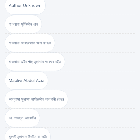
Author Unknown
মাওলানা মুহিউদ্দীন খান
মাওলানা আবদুল্লাহ আল ফারূক
মাওলানা ডক্টর শাহ্‌ মুহাম্মাদ আবদুর রহীম
Maulivi Abdul Aziz
আল্লামা মুহাম্মদ নাসীরুদ্দীন আলবানী (রহঃ)
ডা. শামসুল আরেফীন
মুফতী মুহাম্মাদ ইদরীস কাসেমী