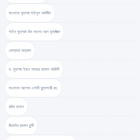
মাওলানা মুহাম্মদ যাইনুল আবিদীন
শাইখ মুহাম্মাদ বিন সালেহ আল মুনাজ্জিদ
মোস্তাক আহ্‌মাদ
ড. মুহাম্মদ ইবনে আবদুর রহমান আরিফী
মাওলানা আশেক এলাহী বুলন্দশহরী রহ.
রকিব হাসান
জিয়াউর রহমান মুন্সী