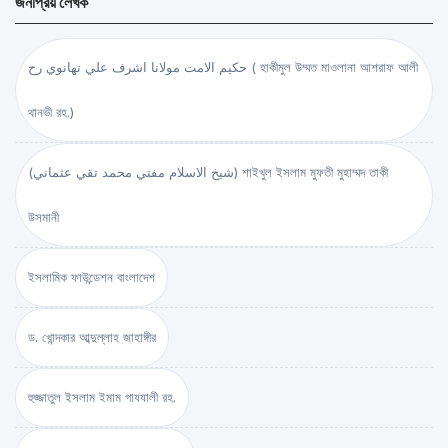
জনপ্রিয় লেখক
حكيم الامت مولانا اشرف علي تهانوي رح ( হাকীমুল উম্মত মাওলানা আশরাফ আলী
থানভী রহ.)
(شيخ الاسلام مفتي محمد تقي عثماني) শাইখুল ইসলাম মুফতী মুহাম্মদ তাকী
উসমানী
ইসলামিক ফাউন্ডেশন বাংলাদেশ
ড. খোন্দকার আব্দুল্লাহ জাহাঙ্গীর
হুজ্জাতুল ইসলাম ইমাম গাযযালী রহ.