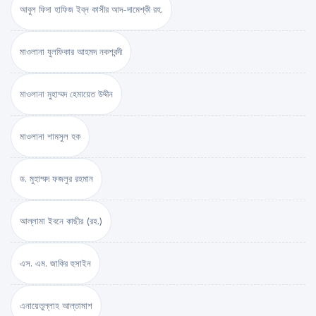
আবুল ফিদা হাফিজ ইব্‌ন কাসীর আদ-দামেশ্‌কী রহ.
মাওলানা যুলফিকার আহমদ নকশবন্দী
মাওলানা মুহাম্মদ হেমায়েত উদ্দীন
মাওলানা শামসুল হক
ড. মুহাম্মদ ফজলুর রহমান
আল্লামা ইবনে কাছীর (রহ.)
এস. এম. জাকির হুসাইন
এনায়েতুল্লাহ আল্‌তামাশ