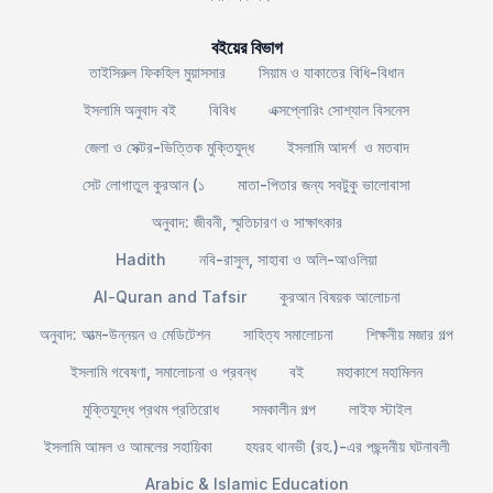
বইয়ের বিভাগ
তাইসিরুল ফিকহিল মুয়াসসার
সিয়াম ও যাকাতের বিধি-বিধান
ইসলামি অনুবাদ বই
বিবিধ
এক্সপ্লোরিং সোশ্যাল বিসনেস
জেলা ও সেক্টর-ভিত্তিক মুক্তিযুদ্ধ
ইসলামি আদর্শ ও মতবাদ
সেট লোগাতুল কুরআন (১
মাতা-পিতার জন্য সবটুকু ভালোবাসা
অনুবাদ: জীবনী, স্মৃতিচারণ ও সাক্ষাৎকার
Hadith
নবি-রাসুল, সাহাবা ও অলি-আওলিয়া
Al-Quran and Tafsir
কুরআন বিষয়ক আলোচনা
অনুবাদ: আত্ম-উন্নয়ন ও মেডিটেশন
সাহিত্য সমালোচনা
শিক্ষনীয় মজার গল্প
ইসলামি গবেষণা, সমালোচনা ও প্রবন্ধ
বই
মহাকাশে মহামিলন
মুক্তিযুদ্ধে প্রথম প্রতিরোধ
সমকালীন গল্প
লাইফ স্টাইল
ইসলামি আমল ও আমলের সহায়িকা
হযরহ থানভী (রহ.)-এর পছন্দনীয় ঘটনাবলী
Arabic & Islamic Education