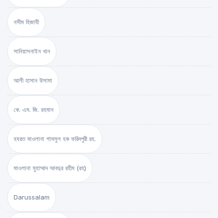
নসীম হিজাযী
সানিয়াসনাইন খান
আলী হাসান উসামা
কে. এম. জি. রহমান
হযরত মাওলানা শামসুল হক ফরিদপুরী রহ.
মাওলানা মুহাম্মাদ আবদুর রহীম (রহ)
Darussalam