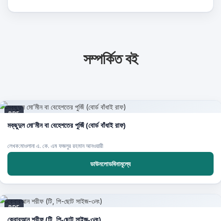
সম্পর্কিত বই
PDF
মক্‌ছুদুল মো’মীন বা বেহেশতের পুজিঁ (বোর্ড বাঁধাই রাফ)
লেখক:মাওলানা এ. কে. এম ফজলুর রহমান আনওয়ারী
ডাউনলোডবিনামূল্যে
PDF
ক্বোরআন শরীফ (টি, পি-ছোট সাইজ-৩নং)