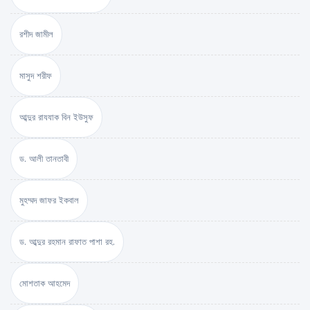
রশীদ জামীল
মাসুদ শরীফ
আব্দুর রাযযাক বিন ইউসুফ
ড. আলী তানতাবী
মুহম্মদ জাফর ইকবাল
ড. আব্দুর রহমান রাফাত পাশা রহ.
মোশতাক আহমেদ