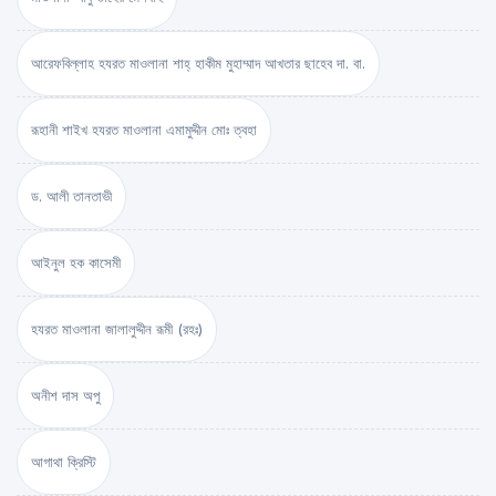
আরেফবিল্লাহ হযরত মাওলানা শাহ্ হাকীম মুহাম্মাদ আখতার ছাহেব দা. বা.
রূহানী শাইখ হযরত মাওলানা এমামুদ্দীন মোঃ ত্বহা
ড. আলী তানতাভী
আইনুল হক কাসেমী
হযরত মাওলানা জালালুদ্দীন রূমী (রহঃ)
অনীশ দাস অপু
আগাথা ক্রিস্টি