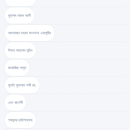
মুহাম্মদ আদম আলী
আলহাজ্ব হযরত মাওলানা এমামুদ্দীন
শিহাব আহমেদ তুহিন
জাকারিয়া মাসুদ
মুফতি মুহাম্মাদ শফী রহ.
ডেল কার্নেগী
শরৎচন্দ্র চট্টোপাধ্যায়