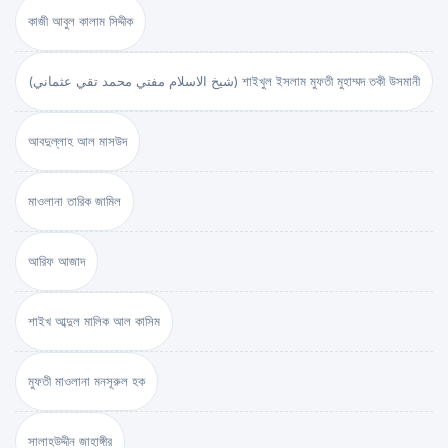
কাজী আবুল কালাম সিদ্দীক
(شيخ الاسلام مفتي محمد تقي عثماني) শাইখুল ইসলাম মুফতী মুহাম্মদ তকী উসমানী
আবদুল্লাহ আল মাসউদ
মাওলানা তারিক জামিল
আরিফ আজাদ
শাইখ আব্দুল মালিক আল কাসিম
মুফতী মাওলানা মনসূরুল হক
সালাহউদ্দীন জাহাঙ্গীর