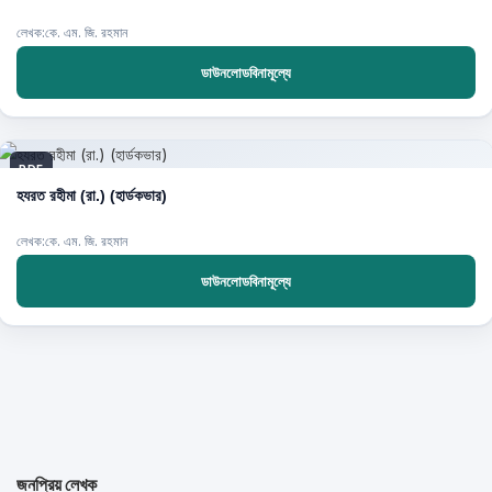
লেখক:কে. এম. জি. রহমান
ডাউনলোডবিনামূল্যে
PDF
হযরত রহীমা (রা.) (হার্ডকভার)
লেখক:কে. এম. জি. রহমান
ডাউনলোডবিনামূল্যে
জনপ্রিয় লেখক