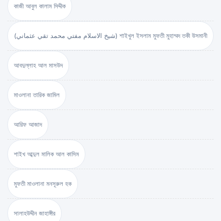
কাজী আবুল কালাম সিদ্দীক
(شيخ الاسلام مفتي محمد تقي عثماني) শাইখুল ইসলাম মুফতী মুহাম্মদ তকী উসমানী
আবদুল্লাহ আল মাসউদ
মাওলানা তারিক জামিল
আরিফ আজাদ
শাইখ আব্দুল মালিক আল কাসিম
মুফতী মাওলানা মনসূরুল হক
সালাহউদ্দীন জাহাঙ্গীর