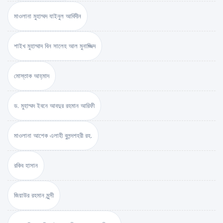
মাওলানা মুহাম্মদ যাইনুল আবিদীন
শাইখ মুহাম্মাদ বিন সালেহ আল মুনাজ্জিদ
মোস্তাক আহ্‌মাদ
ড. মুহাম্মদ ইবনে আবদুর রহমান আরিফী
মাওলানা আশেক এলাহী বুলন্দশহরী রহ.
রকিব হাসান
জিয়াউর রহমান মুন্সী