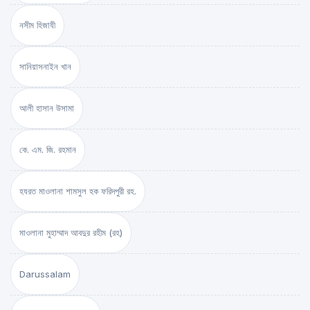
নসীম হিজাযী
সানিয়াসনাইন খান
আলী হাসান উসামা
কে. এম. জি. রহমান
হযরত মাওলানা শামসুল হক ফরিদপুরী রহ.
মাওলানা মুহাম্মাদ আবদুর রহীম (রহ)
Darussalam