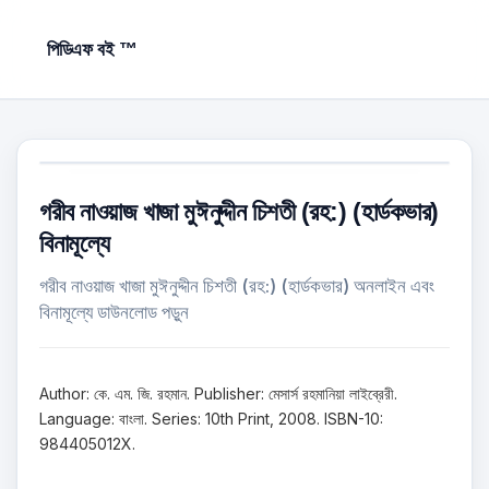
পিডিএফ বই ™
গরীব নাওয়াজ খাজা মুঈনুদ্দীন চিশতী (রহ:) (হার্ডকভার)
বিনামূল্যে
গরীব নাওয়াজ খাজা মুঈনুদ্দীন চিশতী (রহ:) (হার্ডকভার) অনলাইন এবং
বিনামূল্যে ডাউনলোড পড়ুন
Author: কে. এম. জি. রহমান. Publisher: মেসার্স রহমানিয়া লাইব্রেরী.
Language: বাংলা. Series: 10th Print, 2008. ISBN-10:
984405012X.