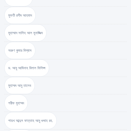
মুফতী রশীদ আহমাদ
মুহাম্মাদ সালিহ আল মুনাজ্জিদ
অরুণ কুমার বিশ্বাস
ড. আবু আমিনাহ বিলাল ফিলিপ্স
মুহাম্মদ আবু তালেব
শরীফ মুহাম্মদ
শায়খ আব্দুল ফাত্তাহ আবু গুদ্দাহ রহ.