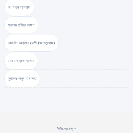
ড. ইবনে আশরাফ
মুহাম্মদ হাবীবুর রহমান
নাজনীন আক্তার হ্যাপী (আমাতুল্লাহ)
মোঃ মোস্তফা জামান
মুহাম্মদ আবুল হাসানাত
পিডিএফ বই ™