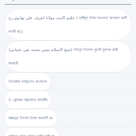
حكيم الامت مولانا اشرف علي تهانوي رح ( হাকীমুল উম্মত মাওলানা আশরাফ আলী
থানভী রহ.)
(شيخ الاسلام مفتي محمد تقي عثماني) শাইখুল ইসলাম মুফতী মুহাম্মদ তাকী
উসমানী
ইসলামিক ফাউন্ডেশন বাংলাদেশ
ড. খোন্দকার আব্দুল্লাহ জাহাঙ্গীর
হুজ্জাতুল ইসলাম ইমাম গাযযালী রহ.