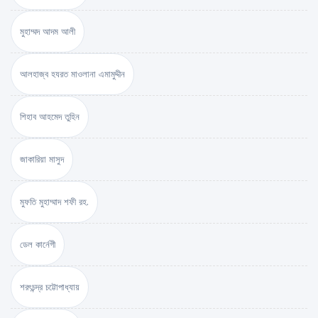
মুহাম্মদ আদম আলী
আলহাজ্ব হযরত মাওলানা এমামুদ্দীন
শিহাব আহমেদ তুহিন
জাকারিয়া মাসুদ
মুফতি মুহাম্মাদ শফী রহ.
ডেল কার্নেগী
শরৎচন্দ্র চট্টোপাধ্যায়