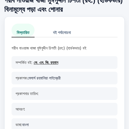
গরীব নাওয়াজ খাজা মুঈনুদ্দীন চিশতী (রহ:) (হার্ডকভার)
বিনামূল্যে পড়া এবং শোনার
বিস্তারিত
বই পর্যালোচনা
গরীব নাওয়াজ খাজা মুঈনুদ্দীন চিশতী (রহ:) (হার্ডকভার) বই
সম্পর্কিত বই:
কে. এম. জি. রহমান
প্রকাশক:
মেসার্স রহমানিয়া লাইব্রেরী
প্রকাশনার তারিখ:
আবরণ:
ভাষা:
বাংলা