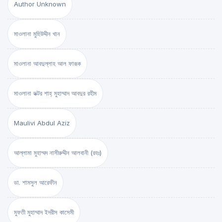
Author Unknown
মাওলানা মুহিউদ্দীন খান
মাওলানা আবদুল্লাহ আল ফারূক
মাওলানা ডক্টর শাহ্‌ মুহাম্মাদ আবদুর রহীম
Maulivi Abdul Aziz
আল্লামা মুহাম্মদ নাসীরুদ্দীন আলবানী (রহঃ)
ডা. শামসুল আরেফীন
মুফতী মুহাম্মাদ ইদরীস কাসেমী