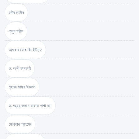
রশীদ জামীল
মাসুদ শরীফ
আব্দুর রাযযাক বিন ইউসুফ
ড. আলী তানতাবী
মুহম্মদ জাফর ইকবাল
ড. আব্দুর রহমান রাফাত পাশা রহ.
মোশতাক আহমেদ