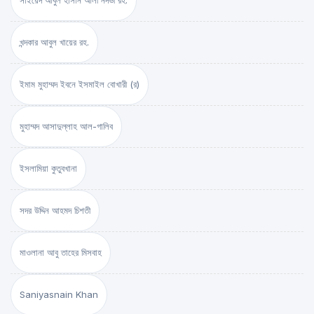
সাইয়েদ আবুল হাসান আলী নদভী রহ.
খন্দকার আবুল খায়ের রহ.
ইমাম মুহাম্মদ ইবনে ইসমাইল বোখারী (র)
মুহাম্মদ আসাদুল্লাহ আল-গালিব
ইসলামিয়া কুতুবখানা
সদর উদ্দিন আহমদ চিশতী
মাওলানা আবু তাহের মিসবাহ
Saniyasnain Khan