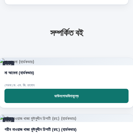
সম্পর্কিত বই
PDF
মা আমেনা (হার্ডকভার)
লেখক:কে. এম. জি. রহমান
ডাউনলোডবিনামূল্যে
PDF
গরীব নাওয়াজ খাজা মুঈনুদ্দীন চিশতী (রহ:) (হার্ডকভার)