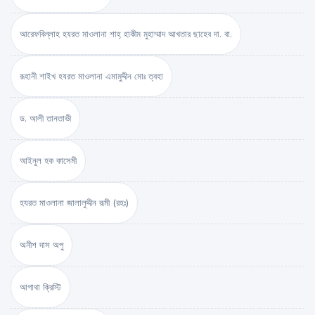
আরেফবিল্লাহ হযরত মাওলানা শাহ্ হাকীম মুহাম্মাদ আখতার ছাহেব দা. বা.
রূহানী শাইখ হযরত মাওলানা এমামুদ্দীন মোঃ ত্বহা
ড. আলী তানতাভী
আইনুল হক কাসেমী
হযরত মাওলানা জালালুদ্দীন রূমী (রহঃ)
অনীশ দাস অপু
আগাথা ক্রিস্টি