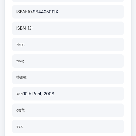
ISBN-10:
984405012X
ISBN-13:
মাত্রা:
ওজন:
বাঁধানো:
ক্রম:
10th Print, 2008
শ্রেণী:
বয়স: