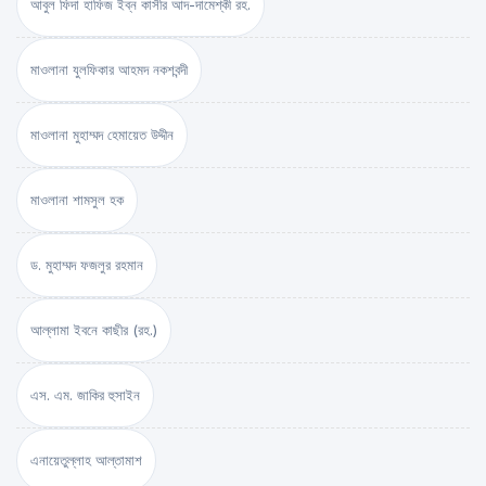
আবুল ফিদা হাফিজ ইব্‌ন কাসীর আদ-দামেশ্‌কী রহ.
মাওলানা যুলফিকার আহমদ নকশবন্দী
মাওলানা মুহাম্মদ হেমায়েত উদ্দীন
মাওলানা শামসুল হক
ড. মুহাম্মদ ফজলুর রহমান
আল্লামা ইবনে কাছীর (রহ.)
এস. এম. জাকির হুসাইন
এনায়েতুল্লাহ আল্‌তামাশ