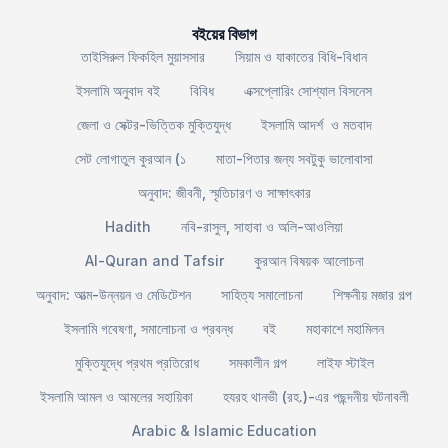
বইয়ের বিভাগ
তাইসিরুল ফিকহিল মুয়াসসার
সিয়াম ও যাকাতের বিধি-বিধান
ইসলামি অনুবাদ বই
বিবিধ
এক্সপ্লোরিং সোশ্যাল বিসনেস
জেলা ও সেক্টর-ভিত্তিক মুক্তিযুদ্ধ
ইসলামি আদর্শ ও মতবাদ
সেট লোগাতুল কুরআন (১
মাতা-পিতার জন্য সবটুকু ভালোবাসা
অনুবাদ: জীবনী, স্মৃতিচারণ ও সাক্ষাৎকার
Hadith
নবি-রাসুল, সাহাবা ও অলি-আওলিয়া
Al-Quran and Tafsir
কুরআন বিষয়ক আলোচনা
অনুবাদ: আত্ম-উন্নয়ন ও মেডিটেশন
সাহিত্য সমালোচনা
শিক্ষনীয় মজার গল্প
ইসলামি গবেষণা, সমালোচনা ও প্রবন্ধ
বই
মহাকাশে মহামিলন
মুক্তিযুদ্ধে প্রথম প্রতিরোধ
সমকালীন গল্প
লাইফ স্টাইল
ইসলামি আমল ও আমলের সহায়িকা
হযরহ থানভী (রহ.)-এর পছন্দনীয় ঘটনাবলী
Arabic & Islamic Education