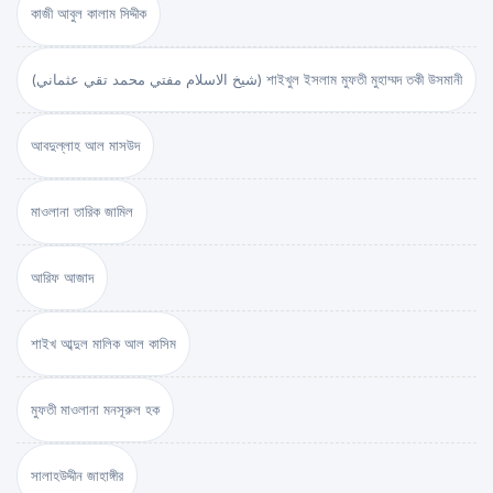
কাজী আবুল কালাম সিদ্দীক
(شيخ الاسلام مفتي محمد تقي عثماني) শাইখুল ইসলাম মুফতী মুহাম্মদ তকী উসমানী
আবদুল্লাহ আল মাসউদ
মাওলানা তারিক জামিল
আরিফ আজাদ
শাইখ আব্দুল মালিক আল কাসিম
মুফতী মাওলানা মনসূরুল হক
সালাহউদ্দীন জাহাঙ্গীর