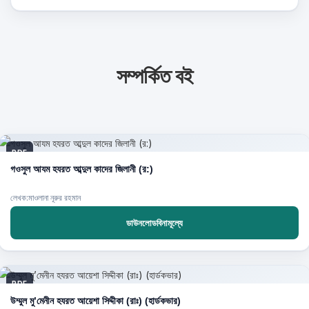
সম্পর্কিত বই
PDF
গওসুল আযম হযরত আব্দুল কাদের জিলানী (র:)
লেখক:মাওলানা নূরুর রহমান
ডাউনলোডবিনামূল্যে
PDF
উম্মুল মু’মেনীন হযরত আয়েশা সিদ্দীকা (রাঃ) (হার্ডকভার)