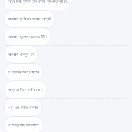
আবুল ফিদা হাফিজ ইব্‌ন কাসীর আদ-দামেশ্‌কী রহ.
মাওলানা যুলফিকার আহমদ নকশবন্দী
মাওলানা মুহাম্মদ হেমায়েত উদ্দীন
মাওলানা শামসুল হক
ড. মুহাম্মদ ফজলুর রহমান
আল্লামা ইবনে কাছীর (রহ.)
এস. এম. জাকির হুসাইন
এনায়েতুল্লাহ আল্‌তামাশ