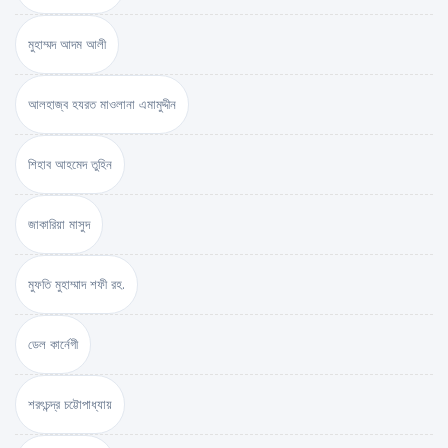
মুহাম্মদ আদম আলী
আলহাজ্ব হযরত মাওলানা এমামুদ্দীন
শিহাব আহমেদ তুহিন
জাকারিয়া মাসুদ
মুফতি মুহাম্মাদ শফী রহ.
ডেল কার্নেগী
শরৎচন্দ্র চট্টোপাধ্যায়