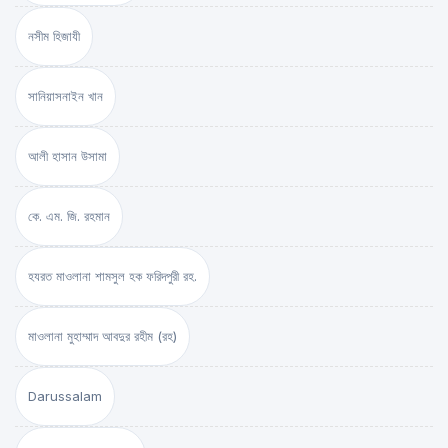
নসীম হিজাযী
সানিয়াসনাইন খান
আলী হাসান উসামা
কে. এম. জি. রহমান
হযরত মাওলানা শামসুল হক ফরিদপুরী রহ.
মাওলানা মুহাম্মাদ আবদুর রহীম (রহ)
Darussalam