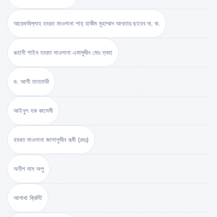
আরেফবিল্লাহ হযরত মাওলানা শাহ্ হাকীম মুহাম্মাদ আখতার ছাহেব দা. বা.
রূহানী শাইখ হযরত মাওলানা এমামুদ্দীন মোঃ ত্বহা
ড. আলী তানতাভী
আইনুল হক কাসেমী
হযরত মাওলানা জালালুদ্দীন রূমী (রহঃ)
অনীশ দাস অপু
আগাথা ক্রিস্টি