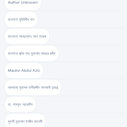
Author Unknown
মাওলানা মুহিউদ্দীন খান
মাওলানা আবদুল্লাহ আল ফারূক
মাওলানা ডক্টর শাহ্‌ মুহাম্মাদ আবদুর রহীম
Maulivi Abdul Aziz
আল্লামা মুহাম্মদ নাসীরুদ্দীন আলবানী (রহঃ)
ডা. শামসুল আরেফীন
মুফতী মুহাম্মাদ ইদরীস কাসেমী