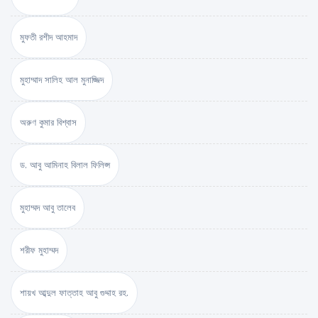
মুফতী রশীদ আহমাদ
মুহাম্মাদ সালিহ আল মুনাজ্জিদ
অরুণ কুমার বিশ্বাস
ড. আবু আমিনাহ বিলাল ফিলিপ্স
মুহাম্মদ আবু তালেব
শরীফ মুহাম্মদ
শায়খ আব্দুল ফাত্তাহ আবু গুদ্দাহ রহ.