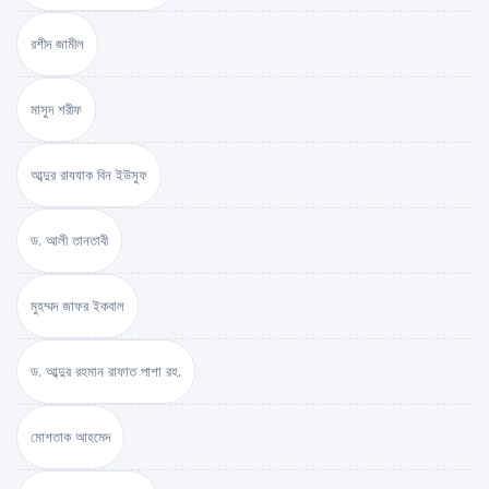
রশীদ জামীল
মাসুদ শরীফ
আব্দুর রাযযাক বিন ইউসুফ
ড. আলী তানতাবী
মুহম্মদ জাফর ইকবাল
ড. আব্দুর রহমান রাফাত পাশা রহ.
মোশতাক আহমেদ