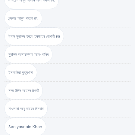
সাইয়েদ আবুল হাসান আলী নদভী রহ.
খন্দকার আবুল খায়ের রহ.
ইমাম মুহাম্মদ ইবনে ইসমাইল বোখারী (র)
মুহাম্মদ আসাদুল্লাহ আল-গালিব
ইসলামিয়া কুতুবখানা
সদর উদ্দিন আহমদ চিশতী
মাওলানা আবু তাহের মিসবাহ
Saniyasnain Khan