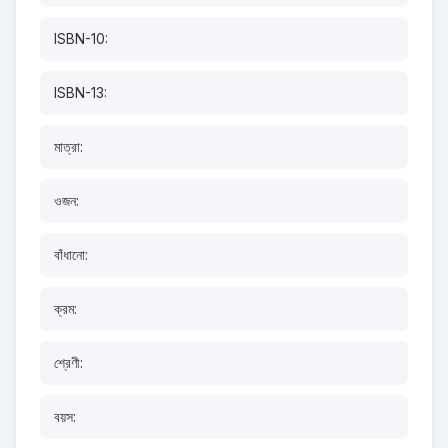
ISBN-10:
ISBN-13:
মাত্রা:
ওজন:
বাঁধানো:
ক্রম:
শ্রেণী:
বয়স: