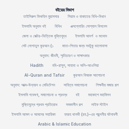
বইয়ের বিভাগ
তাইসিরুল ফিকহিল মুয়াসসার
সিয়াম ও যাকাতের বিধি-বিধান
ইসলামি অনুবাদ বই
বিবিধ
এক্সপ্লোরিং সোশ্যাল বিসনেস
জেলা ও সেক্টর-ভিত্তিক মুক্তিযুদ্ধ
ইসলামি আদর্শ ও মতবাদ
সেট লোগাতুল কুরআন (১
মাতা-পিতার জন্য সবটুকু ভালোবাসা
অনুবাদ: জীবনী, স্মৃতিচারণ ও সাক্ষাৎকার
Hadith
নবি-রাসুল, সাহাবা ও অলি-আওলিয়া
Al-Quran and Tafsir
কুরআন বিষয়ক আলোচনা
অনুবাদ: আত্ম-উন্নয়ন ও মেডিটেশন
সাহিত্য সমালোচনা
শিক্ষনীয় মজার গল্প
ইসলামি গবেষণা, সমালোচনা ও প্রবন্ধ
বই
মহাকাশে মহামিলন
মুক্তিযুদ্ধে প্রথম প্রতিরোধ
সমকালীন গল্প
লাইফ স্টাইল
ইসলামি আমল ও আমলের সহায়িকা
হযরহ থানভী (রহ.)-এর পছন্দনীয় ঘটনাবলী
Arabic & Islamic Education