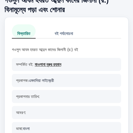
গওসুল আযম হযরত আব্দুল কাদের জিলানী (র:)
বিনামূল্যে পড়া এবং শোনার
বিস্তারিত
বই পর্যালোচনা
গওসুল আযম হযরত আব্দুল কাদের জিলানী (র:) বই
সম্পর্কিত বই:
মাওলানা নূরুর রহমান
প্রকাশক:
এমদাদিয়া লাইব্রেরী
প্রকাশনার তারিখ:
আবরণ:
ভাষা:
বাংলা