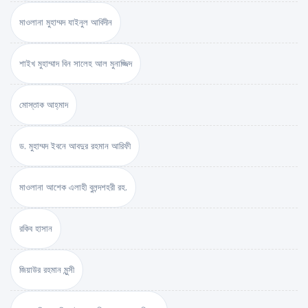
মাওলানা মুহাম্মদ যাইনুল আবিদীন
শাইখ মুহাম্মাদ বিন সালেহ আল মুনাজ্জিদ
মোস্তাক আহ্‌মাদ
ড. মুহাম্মদ ইবনে আবদুর রহমান আরিফী
মাওলানা আশেক এলাহী বুলন্দশহরী রহ.
রকিব হাসান
জিয়াউর রহমান মুন্সী