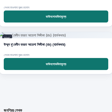
লেখক:মাওলানা নূরুর রহমান
ডাউনলোডবিনামূল্যে
PDF
উম্মুল মু’মেনীন হযরত আয়েশা সিদ্দীকা (রাঃ) (হার্ডকভার)
লেখক:মাওলানা নূরুর রহমান
ডাউনলোডবিনামূল্যে
জনপ্রিয় লেখক