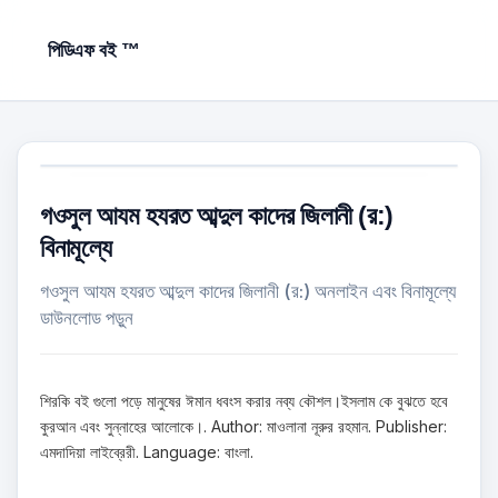
পিডিএফ বই ™
গওসুল আযম হযরত আব্দুল কাদের জিলানী (র:)
বিনামূল্যে
গওসুল আযম হযরত আব্দুল কাদের জিলানী (র:) অনলাইন এবং বিনামূল্যে
ডাউনলোড পড়ুন
শিরকি বই গুলো পড়ে মানুষের ঈমান ধবংস করার নব্য কৌশল।ইসলাম কে বুঝতে হবে
কুরআন এবং সুন্নাহের আলোকে।. Author: মাওলানা নূরুর রহমান. Publisher:
এমদাদিয়া লাইব্রেরী. Language: বাংলা.