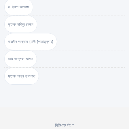
ড. ইবনে আশরাফ
মুহাম্মদ হাবীবুর রহমান
নাজনীন আক্তার হ্যাপী (আমাতুল্লাহ)
মোঃ মোস্তফা জামান
মুহাম্মদ আবুল হাসানাত
পিডিএফ বই ™