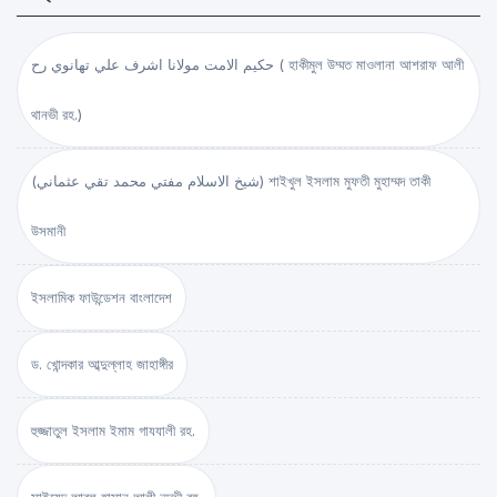
حكيم الامت مولانا اشرف علي تهانوي رح ( হাকীমুল উম্মত মাওলানা আশরাফ আলী
থানভী রহ.)
(شيخ الاسلام مفتي محمد تقي عثماني) শাইখুল ইসলাম মুফতী মুহাম্মদ তাকী
উসমানী
ইসলামিক ফাউন্ডেশন বাংলাদেশ
ড. খোন্দকার আব্দুল্লাহ জাহাঙ্গীর
হুজ্জাতুল ইসলাম ইমাম গাযযালী রহ.