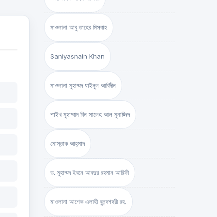
মাওলানা আবু তাহের মিসবাহ
Saniyasnain Khan
মাওলানা মুহাম্মদ যাইনুল আবিদীন
শাইখ মুহাম্মাদ বিন সালেহ আল মুনাজ্জিদ
মোস্তাক আহ্‌মাদ
ড. মুহাম্মদ ইবনে আবদুর রহমান আরিফী
মাওলানা আশেক এলাহী বুলন্দশহরী রহ.