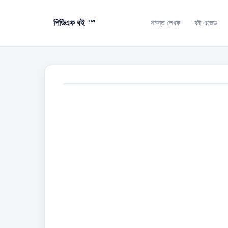
পিডিএফ বই ™
সমস্ত লেখক
বই এজেড