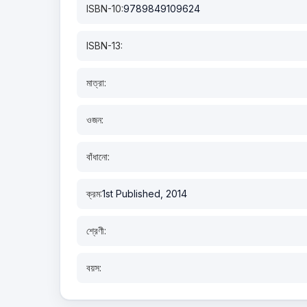
ISBN-10:
9789849109624
ISBN-13:
মাত্রা:
ওজন:
বাঁধানো:
ক্রম:
1st Published, 2014
শ্রেণী:
বয়স: