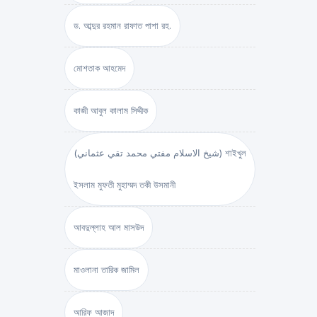
ড. আব্দুর রহমান রাফাত পাশা রহ.
মোশতাক আহমেদ
কাজী আবুল কালাম সিদ্দীক
(شيخ الاسلام مفتي محمد تقي عثماني) শাইখুল
ইসলাম মুফতী মুহাম্মদ তকী উসমানী
আবদুল্লাহ আল মাসউদ
মাওলানা তারিক জামিল
আরিফ আজাদ