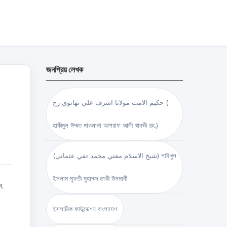
জনপ্রিয় লেখক
حكيم الامت مولانا اشرف علي تهانوي رح (
হাকীমুল উম্মত মাওলানা আশরাফ আলী থানভী রহ.)
(شيخ الاسلام مفتي محمد تقي عثماني) শাইখুল
ইসলাম মুফতী মুহাম্মদ তাকী উসমানী
শ.
ইসলামিক ফাউন্ডেশন বাংলাদেশ