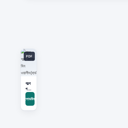
PDF
গল্পে
গল্পে
খালিদ
ডাউনলোডবিনামূল্যে
বিন
ওয়ালীদ(হার্ডকভার)