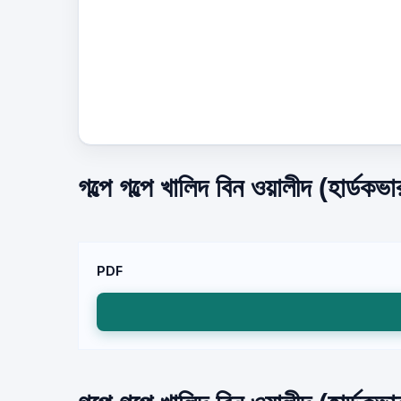
গল্পে গল্পে খালিদ বিন ওয়ালীদ (হার্ড
PDF