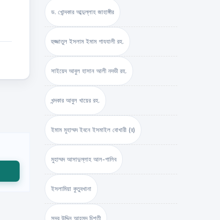
ড. খোন্দকার আব্দুল্লাহ জাহাঙ্গীর
হুজ্জাতুল ইসলাম ইমাম গাযযালী রহ.
সাইয়েদ আবুল হাসান আলী নদভী রহ.
খন্দকার আবুল খায়ের রহ.
ইমাম মুহাম্মদ ইবনে ইসমাইল বোখারী (র)
মুহাম্মদ আসাদুল্লাহ আল-গালিব
ইসলামিয়া কুতুবখানা
সদর উদ্দিন আহমদ চিশতী