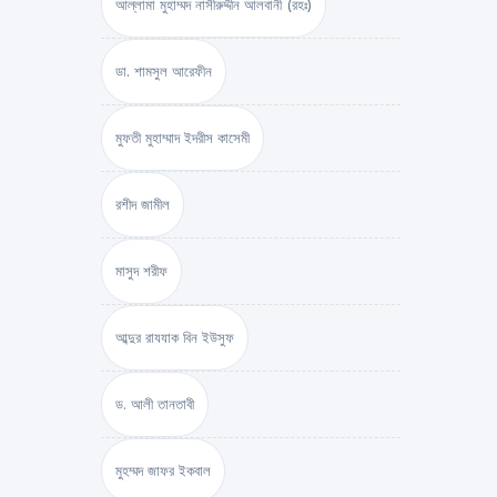
আল্লামা মুহাম্মদ নাসীরুদ্দীন আলবানী (রহঃ)
ডা. শামসুল আরেফীন
মুফতী মুহাম্মাদ ইদরীস কাসেমী
রশীদ জামীল
মাসুদ শরীফ
আব্দুর রাযযাক বিন ইউসুফ
ড. আলী তানতাবী
মুহম্মদ জাফর ইকবাল