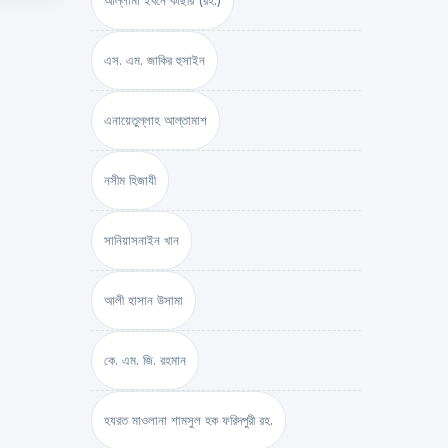
আল্লামা ইবনে কাছীর (রহ.)
এস. এম. জাকির হুসাইন
এনায়েতুল্লাহ আল্‌তামাশ
নসীম হিজাযী
সানিয়াসনাইন খান
আলী হাসান উসামা
কে. এম. জি. রহমান
হযরত মাওলানা শামসুল হক ফরিদপুরী রহ.