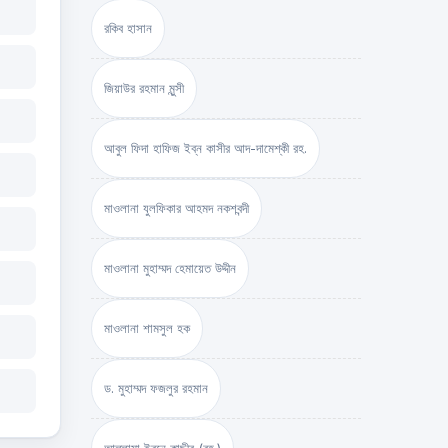
রকিব হাসান
জিয়াউর রহমান মুন্সী
আবুল ফিদা হাফিজ ইব্‌ন কাসীর আদ-দামেশ্‌কী রহ.
মাওলানা যুলফিকার আহমদ নকশবন্দী
মাওলানা মুহাম্মদ হেমায়েত উদ্দীন
মাওলানা শামসুল হক
ড. মুহাম্মদ ফজলুর রহমান