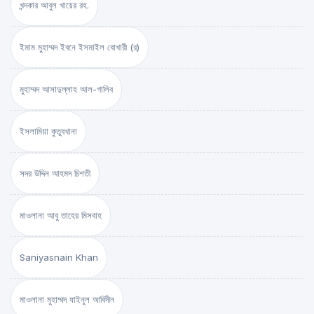
খন্দকার আবুল খায়ের রহ.
ইমাম মুহাম্মদ ইবনে ইসমাইল বোখারী (র)
মুহাম্মদ আসাদুল্লাহ আল-গালিব
ইসলামিয়া কুতুবখানা
সদর উদ্দিন আহমদ চিশতী
মাওলানা আবু তাহের মিসবাহ
Saniyasnain Khan
মাওলানা মুহাম্মদ যাইনুল আবিদীন