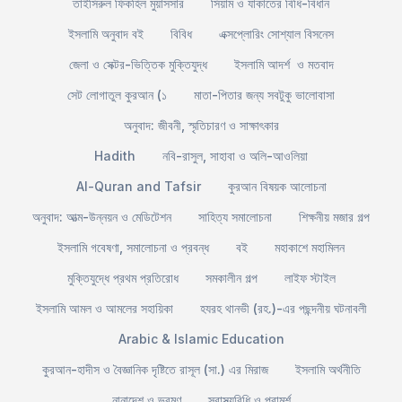
তাইসিরুল ফিকহিল মুয়াসসার
সিয়াম ও যাকাতের বিধি-বিধান
ইসলামি অনুবাদ বই
বিবিধ
এক্সপ্লোরিং সোশ্যাল বিসনেস
জেলা ও সেক্টর-ভিত্তিক মুক্তিযুদ্ধ
ইসলামি আদর্শ ও মতবাদ
সেট লোগাতুল কুরআন (১
মাতা-পিতার জন্য সবটুকু ভালোবাসা
অনুবাদ: জীবনী, স্মৃতিচারণ ও সাক্ষাৎকার
Hadith
নবি-রাসুল, সাহাবা ও অলি-আওলিয়া
Al-Quran and Tafsir
কুরআন বিষয়ক আলোচনা
অনুবাদ: আত্ম-উন্নয়ন ও মেডিটেশন
সাহিত্য সমালোচনা
শিক্ষনীয় মজার গল্প
ইসলামি গবেষণা, সমালোচনা ও প্রবন্ধ
বই
মহাকাশে মহামিলন
মুক্তিযুদ্ধে প্রথম প্রতিরোধ
সমকালীন গল্প
লাইফ স্টাইল
ইসলামি আমল ও আমলের সহায়িকা
হযরহ থানভী (রহ.)-এর পছন্দনীয় ঘটনাবলী
Arabic & Islamic Education
কুরআন-হাদীস ও বৈজ্ঞানিক দৃষ্টিতে রাসূল (সা.) এর মিরাজ
ইসলামি অর্থনীতি
নানাদেশ ও ভ্রমণ
স্বাস্থ্যবিধি ও পরামর্শ