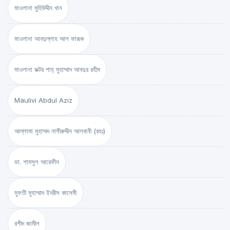
মাওলানা মুহিউদ্দীন খান
মাওলানা আবদুল্লাহ আল ফারূক
মাওলানা ডক্টর শাহ্‌ মুহাম্মাদ আবদুর রহীম
Maulivi Abdul Aziz
আল্লামা মুহাম্মদ নাসীরুদ্দীন আলবানী (রহঃ)
ডা. শামসুল আরেফীন
মুফতী মুহাম্মাদ ইদরীস কাসেমী
রশীদ জামীল