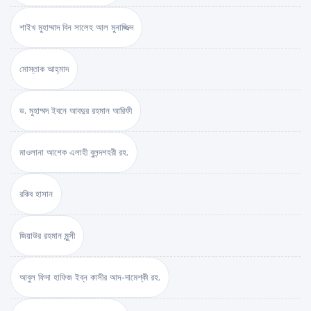
শাইখ মুহাম্মাদ বিন সালেহ আল মুনাজ্জিদ
মোস্তাক আহ্‌মাদ
ড. মুহাম্মদ ইবনে আবদুর রহমান আরিফী
মাওলানা আশেক এলাহী বুলন্দশহরী রহ.
রকিব হাসান
জিয়াউর রহমান মুন্সী
আবুল ফিদা হাফিজ ইব্‌ন কাসীর আদ-দামেশ্‌কী রহ.