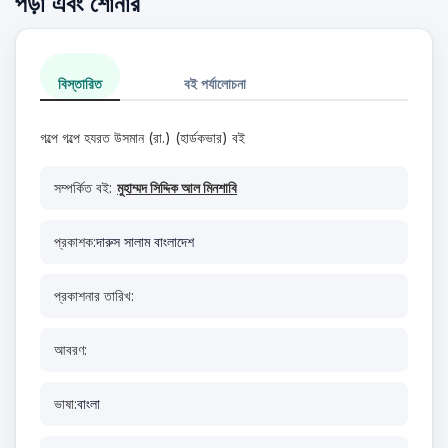
পড়া এবং শোনার
বিস্তারিত
বই পর্যালোচনা
গল্পে গল্পে হযরত উসমান (রা.) (হার্ডকভার) বই
সম্পর্কিত বই:
মুহাম্মদ সিদ্দিক আল মিনশাবি
প্রকাশক:
দারুস সালাম বাংলাদেশ
প্রকাশনার তারিখ:
আবরণ:
ভাষা:
বাংলা