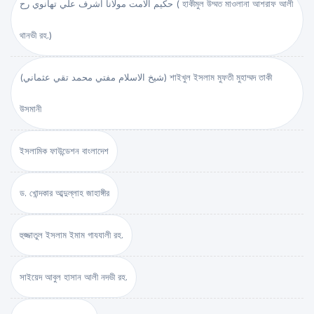
حكيم الامت مولانا اشرف علي تهانوي رح ( হাকীমুল উম্মত মাওলানা আশরাফ আলী
থানভী রহ.)
(شيخ الاسلام مفتي محمد تقي عثماني) শাইখুল ইসলাম মুফতী মুহাম্মদ তাকী
উসমানী
ইসলামিক ফাউন্ডেশন বাংলাদেশ
ড. খোন্দকার আব্দুল্লাহ জাহাঙ্গীর
হুজ্জাতুল ইসলাম ইমাম গাযযালী রহ.
সাইয়েদ আবুল হাসান আলী নদভী রহ.