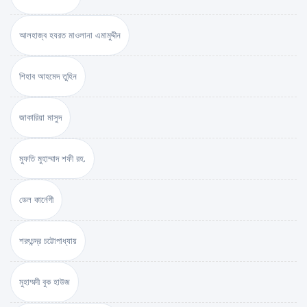
আলহাজ্ব হযরত মাওলানা এমামুদ্দীন
শিহাব আহমেদ তুহিন
জাকারিয়া মাসুদ
মুফতি মুহাম্মাদ শফী রহ.
ডেল কার্নেগী
শরৎচন্দ্র চট্টোপাধ্যায়
মুহাম্মদী বুক হাউজ