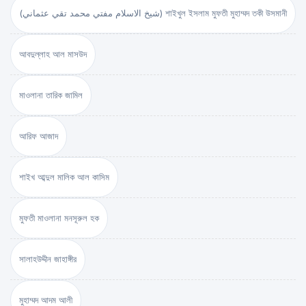
(شيخ الاسلام مفتي محمد تقي عثماني) শাইখুল ইসলাম মুফতী মুহাম্মদ তকী উসমানী
আবদুল্লাহ আল মাসউদ
মাওলানা তারিক জামিল
আরিফ আজাদ
শাইখ আব্দুল মালিক আল কাসিম
মুফতী মাওলানা মনসূরুল হক
সালাহউদ্দীন জাহাঙ্গীর
মুহাম্মদ আদম আলী