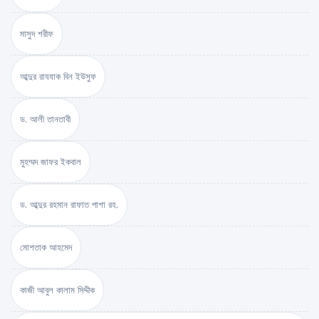
মাসুদ শরীফ
আব্দুর রাযযাক বিন ইউসুফ
ড. আলী তানতাবী
মুহম্মদ জাফর ইকবাল
ড. আব্দুর রহমান রাফাত পাশা রহ.
মোশতাক আহমেদ
কাজী আবুল কালাম সিদ্দীক