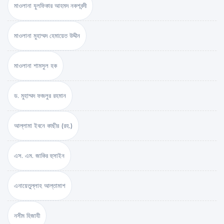
মাওলানা যুলফিকার আহমদ নকশবন্দী
মাওলানা মুহাম্মদ হেমায়েত উদ্দীন
মাওলানা শামসুল হক
ড. মুহাম্মদ ফজলুর রহমান
আল্লামা ইবনে কাছীর (রহ.)
এস. এম. জাকির হুসাইন
এনায়েতুল্লাহ আল্‌তামাশ
নসীম হিজাযী