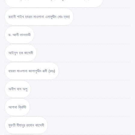
রূহানী শাইখ হযরত মাওলানা এমামুদ্দীন মোঃ ত্বহা
ড. আলী তানতাভী
আইনুল হক কাসেমী
হযরত মাওলানা জালালুদ্দীন রূমী (রহঃ)
অনীশ দাস অপু
আগাথা ক্রিস্টি
মুফতী মীযানুর রহমান কাসেমী