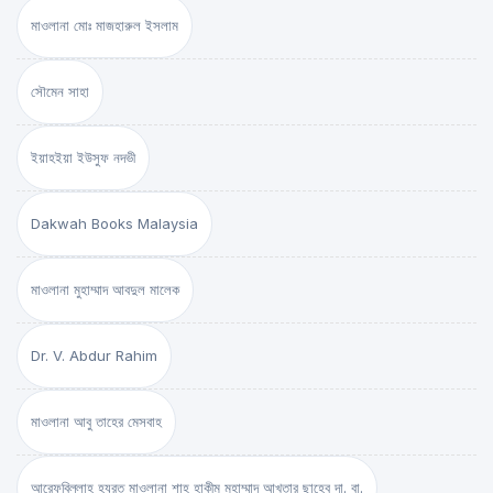
মাওলানা মোঃ মাজহারুল ইসলাম
সৌমেন সাহা
ইয়াহইয়া ইউসুফ নদভী
Dakwah Books Malaysia
মাওলানা মুহাম্মাদ আবদুল মালেক
Dr. V. Abdur Rahim
মাওলানা আবু তাহের মেসবাহ
আরেফবিল্লাহ হযরত মাওলানা শাহ্ হাকীম মুহাম্মাদ আখতার ছাহেব দা. বা.