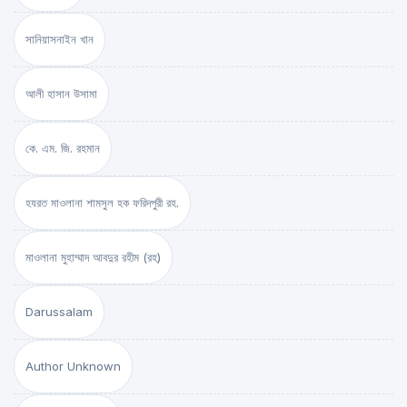
সানিয়াসনাইন খান
আলী হাসান উসামা
কে. এম. জি. রহমান
হযরত মাওলানা শামসুল হক ফরিদপুরী রহ.
মাওলানা মুহাম্মাদ আবদুর রহীম (রহ)
Darussalam
Author Unknown