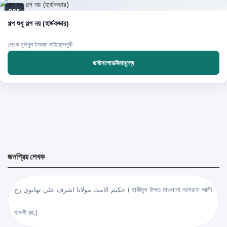
PDF
গল্প শুধু গল্প নয় (হার্ডকভার)
লেখক:মুঈনুল ইসলাম সাইয়্যেদপুরী
ডাউনলোডবিনামূল্যে
জনপ্রিয় লেখক
حكيم الامت مولانا اشرف علي تهانوي رح ( হাকীমুল উম্মত মাওলানা আশরাফ আলী
থানভী রহ.)