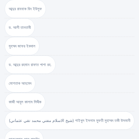
আব্দুর রাযযাক বিন ইউসুফ
ড. আলী তানতাবী
মুহম্মদ জাফর ইকবাল
ড. আব্দুর রহমান রাফাত পাশা রহ.
মোশতাক আহমেদ
কাজী আবুল কালাম সিদ্দীক
(شيخ الاسلام مفتي محمد تقي عثماني) শাইখুল ইসলাম মুফতী মুহাম্মদ তকী উসমানী