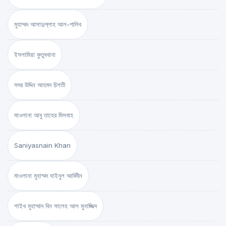
মুহাম্মদ আসাদুল্লাহ আল-গালিব
ইসলামিয়া কুতুবখানা
সদর উদ্দিন আহমদ চিশতী
মাওলানা আবু তাহের মিসবাহ
Saniyasnain Khan
মাওলানা মুহাম্মদ যাইনুল আবিদীন
শাইখ মুহাম্মাদ বিন সালেহ আল মুনাজ্জিদ