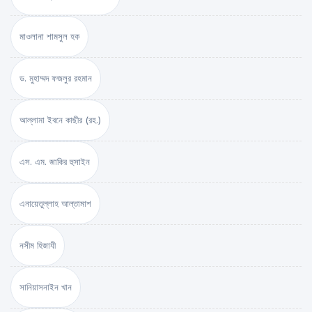
মাওলানা শামসুল হক
ড. মুহাম্মদ ফজলুর রহমান
আল্লামা ইবনে কাছীর (রহ.)
এস. এম. জাকির হুসাইন
এনায়েতুল্লাহ আল্‌তামাশ
নসীম হিজাযী
সানিয়াসনাইন খান