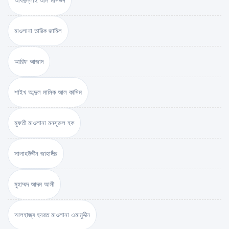
আবদুল্লাহ আল মাসউদ
মাওলানা তারিক জামিল
আরিফ আজাদ
শাইখ আব্দুল মালিক আল কাসিম
মুফতী মাওলানা মনসূরুল হক
সালাহউদ্দীন জাহাঙ্গীর
মুহাম্মদ আদম আলী
আলহাজ্ব হযরত মাওলানা এমামুদ্দীন