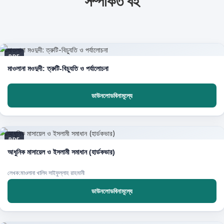
সম্পর্কিত বই
PDF
মাওলানা মওদুদী: ত্রুটি-বিচ্যুতি ও পর্যালোচনা
ডাউনলোডবিনামূল্যে
PDF
আধুনিক মাসায়েল ও ইসলামী সমাধান (হার্ডকভার)
লেখক:মাওলানা খালিদ সাইফুল্লাহ রাহমানী
ডাউনলোডবিনামূল্যে