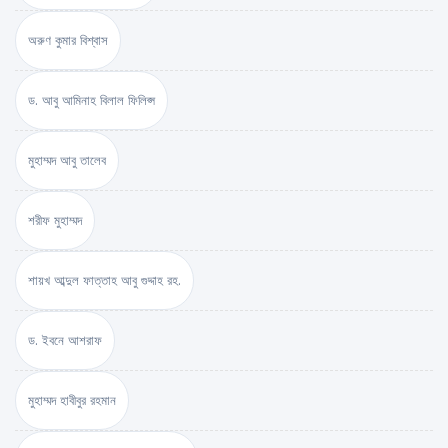
অরুণ কুমার বিশ্বাস
ড. আবু আমিনাহ বিলাল ফিলিপ্স
মুহাম্মদ আবু তালেব
শরীফ মুহাম্মদ
শায়খ আব্দুল ফাত্তাহ আবু গুদ্দাহ রহ.
ড. ইবনে আশরাফ
মুহাম্মদ হাবীবুর রহমান