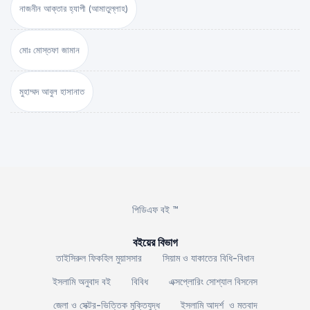
নাজনীন আক্তার হ্যাপী (আমাতুল্লাহ)
মোঃ মোস্তফা জামান
মুহাম্মদ আবুল হাসানাত
পিডিএফ বই ™
বইয়ের বিভাগ
তাইসিরুল ফিকহিল মুয়াসসার
সিয়াম ও যাকাতের বিধি-বিধান
ইসলামি অনুবাদ বই
বিবিধ
এক্সপ্লোরিং সোশ্যাল বিসনেস
জেলা ও সেক্টর-ভিত্তিক মুক্তিযুদ্ধ
ইসলামি আদর্শ ও মতবাদ