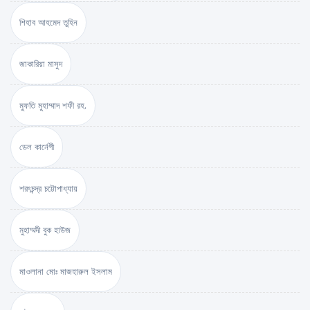
শিহাব আহমেদ তুহিন
জাকারিয়া মাসুদ
মুফতি মুহাম্মাদ শফী রহ.
ডেল কার্নেগী
শরৎচন্দ্র চট্টোপাধ্যায়
মুহাম্মদী বুক হাউজ
মাওলানা মোঃ মাজহারুল ইসলাম