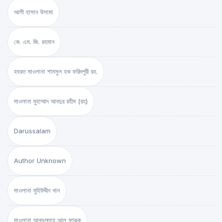
আলী হাসান উসামা
কে. এম. জি. রহমান
হযরত মাওলানা শামসুল হক ফরিদপুরী রহ.
মাওলানা মুহাম্মাদ আবদুর রহীম (রহ)
Darussalam
Author Unknown
মাওলানা মুহিউদ্দীন খান
মাওলানা আবদুল্লাহ আল ফারূক