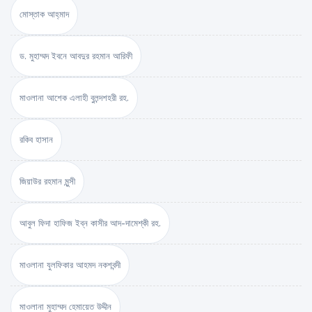
মোস্তাক আহ্‌মাদ
ড. মুহাম্মদ ইবনে আবদুর রহমান আরিফী
মাওলানা আশেক এলাহী বুলন্দশহরী রহ.
রকিব হাসান
জিয়াউর রহমান মুন্সী
আবুল ফিদা হাফিজ ইব্‌ন কাসীর আদ-দামেশ্‌কী রহ.
মাওলানা যুলফিকার আহমদ নকশবন্দী
মাওলানা মুহাম্মদ হেমায়েত উদ্দীন