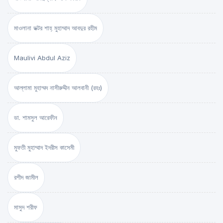
মাওলানা ডক্টর শাহ্‌ মুহাম্মাদ আবদুর রহীম
Maulivi Abdul Aziz
আল্লামা মুহাম্মদ নাসীরুদ্দীন আলবানী (রহঃ)
ডা. শামসুল আরেফীন
মুফতী মুহাম্মাদ ইদরীস কাসেমী
রশীদ জামীল
মাসুদ শরীফ