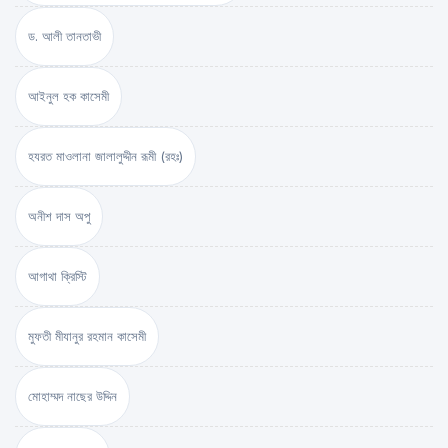
ড. আলী তানতাভী
আইনুল হক কাসেমী
হযরত মাওলানা জালালুদ্দীন রূমী (রহঃ)
অনীশ দাস অপু
আগাথা ক্রিস্টি
মুফতী মীযানুর রহমান কাসেমী
মোহাম্মদ নাছের উদ্দিন