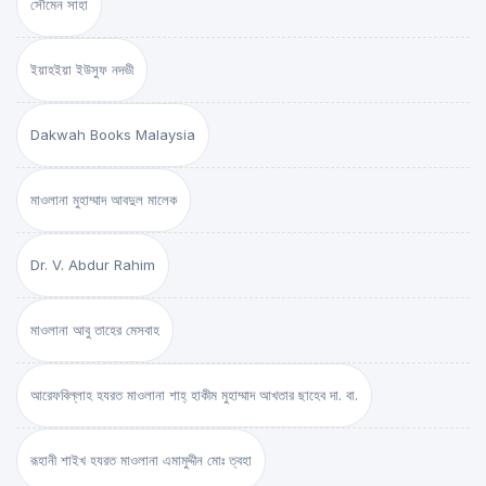
সৌমেন সাহা
ইয়াহইয়া ইউসুফ নদভী
Dakwah Books Malaysia
মাওলানা মুহাম্মাদ আবদুল মালেক
Dr. V. Abdur Rahim
মাওলানা আবু তাহের মেসবাহ
আরেফবিল্লাহ হযরত মাওলানা শাহ্ হাকীম মুহাম্মাদ আখতার ছাহেব দা. বা.
রূহানী শাইখ হযরত মাওলানা এমামুদ্দীন মোঃ ত্বহা