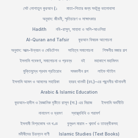
সেট লোগাতুল কুরআন (১
মাতা-পিতার জন্য সবটুকু ভালোবাসা
অনুবাদ: জীবনী, স্মৃতিচারণ ও সাক্ষাৎকার
Hadith
নবি-রাসুল, সাহাবা ও অলি-আওলিয়া
Al-Quran and Tafsir
কুরআন বিষয়ক আলোচনা
অনুবাদ: আত্ম-উন্নয়ন ও মেডিটেশন
সাহিত্য সমালোচনা
শিক্ষনীয় মজার গল্প
ইসলামি গবেষণা, সমালোচনা ও প্রবন্ধ
বই
মহাকাশে মহামিলন
মুক্তিযুদ্ধে প্রথম প্রতিরোধ
সমকালীন গল্প
লাইফ স্টাইল
ইসলামি আমল ও আমলের সহায়িকা
হযরহ থানভী (রহ.)-এর পছন্দনীয় ঘটনাবলী
Arabic & Islamic Education
কুরআন-হাদীস ও বৈজ্ঞানিক দৃষ্টিতে রাসূল (সা.) এর মিরাজ
ইসলামি অর্থনীতি
নানাদেশ ও ভ্রমণ
স্বাস্থ্যবিধি ও পরামর্শ
ইসলামী বিশ্বকোষ ৭ম খণ্ড
বুলূগুল মারাম - শব্দার্থ ও তাহক্বীকসহ
মনীষীদের চিরন্তন বাণী
Islamic Studies (Text Books)