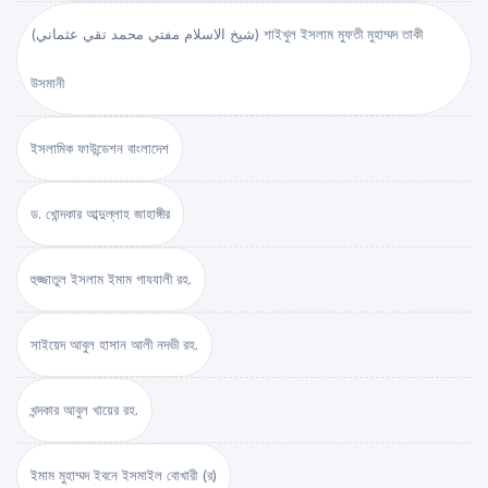
(شيخ الاسلام مفتي محمد تقي عثماني) শাইখুল ইসলাম মুফতী মুহাম্মদ তাকী
উসমানী
ইসলামিক ফাউন্ডেশন বাংলাদেশ
ড. খোন্দকার আব্দুল্লাহ জাহাঙ্গীর
হুজ্জাতুল ইসলাম ইমাম গাযযালী রহ.
সাইয়েদ আবুল হাসান আলী নদভী রহ.
খন্দকার আবুল খায়ের রহ.
ইমাম মুহাম্মদ ইবনে ইসমাইল বোখারী (র)