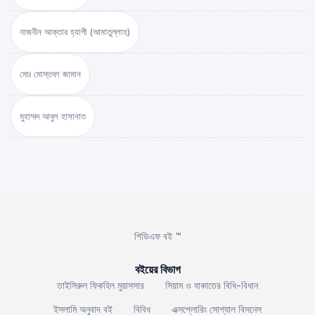
নাজনীন আক্তার হ্যাপী (আমাতুল্লাহ)
মোঃ মোস্তফা জামান
মুহাম্মদ আবুল হাসানাত
পিডিএফ বই ™
বইয়ের বিভাগ
তাইসিরুল ফিকহিল মুয়াসসার
সিয়াম ও যাকাতের বিধি-বিধান
ইসলামি অনুবাদ বই
বিবিধ
এক্সপ্লোরিং সোশ্যাল বিসনেস