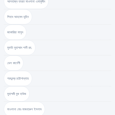
আলহাজ্ব হযরত মাওলানা এমামুদ্দীন
শিহাব আহমেদ তুহিন
জাকারিয়া মাসুদ
মুফতি মুহাম্মাদ শফী রহ.
ডেল কার্নেগী
শরৎচন্দ্র চট্টোপাধ্যায়
মুহাম্মদী বুক হাউজ
মাওলানা মোঃ মাজহারুল ইসলাম