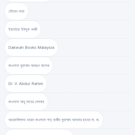
সৌমেন সাহা
ইয়াহইয়া ইউসুফ নদভী
Dakwah Books Malaysia
মাওলানা মুহাম্মাদ আবদুল মালেক
Dr. V. Abdur Rahim
মাওলানা আবু তাহের মেসবাহ
আরেফবিল্লাহ হযরত মাওলানা শাহ্ হাকীম মুহাম্মাদ আখতার ছাহেব দা. বা.