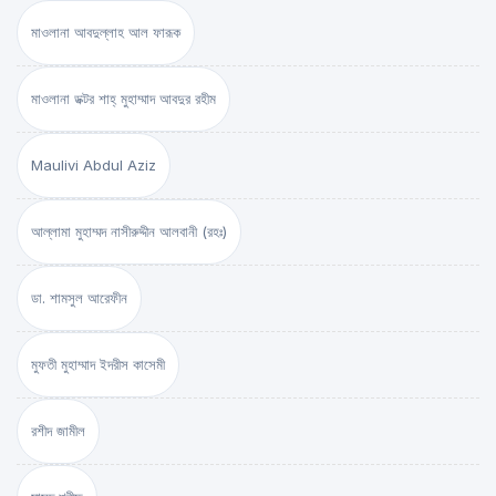
মাওলানা আবদুল্লাহ আল ফারূক
মাওলানা ডক্টর শাহ্‌ মুহাম্মাদ আবদুর রহীম
Maulivi Abdul Aziz
আল্লামা মুহাম্মদ নাসীরুদ্দীন আলবানী (রহঃ)
ডা. শামসুল আরেফীন
মুফতী মুহাম্মাদ ইদরীস কাসেমী
রশীদ জামীল