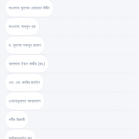
মাওলানা মুহাম্মদ হেমায়েত উদ্দীন
মাওলানা শামসুল হক
ড. মুহাম্মদ ফজলুর রহমান
আল্লামা ইবনে কাছীর (রহ.)
এস. এম. জাকির হুসাইন
এনায়েতুল্লাহ আল্‌তামাশ
নসীম হিজাযী
সানিয়াসনাইন খান