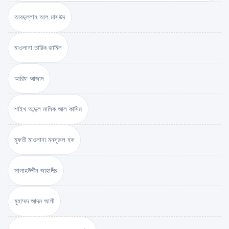
আবদুল্লাহ আল মাসউদ
মাওলানা তারিক জামিল
আরিফ আজাদ
শাইখ আব্দুল মালিক আল কাসিম
মুফতী মাওলানা মনসূরুল হক
সালাহউদ্দীন জাহাঙ্গীর
মুহাম্মদ আদম আলী