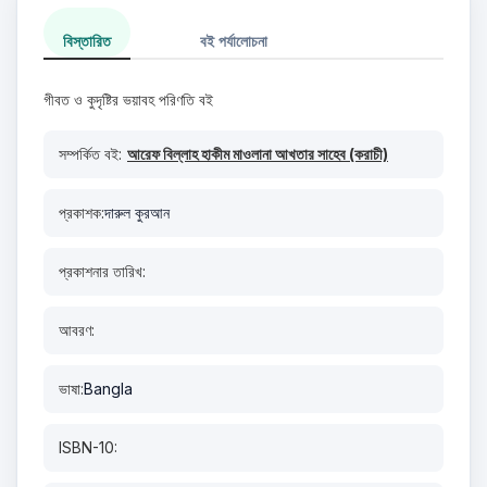
বিস্তারিত
বই পর্যালোচনা
গীবত ও কুদৃষ্টির ভয়াবহ পরিণতি বই
সম্পর্কিত বই:
আরেফ বিল্লাহ হাকীম মাওলানা আখতার সাহেব (করাচী)
প্রকাশক:
দারুল কুরআন
প্রকাশনার তারিখ:
আবরণ:
ভাষা:
Bangla
ISBN-10: