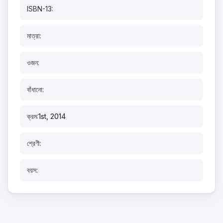
ISBN-13:
মাত্রা:
ওজন:
বাঁধানো:
ক্রম:
1st, 2014
শ্রেণী:
বয়স: