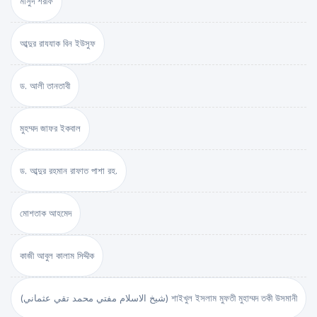
মাসুদ শরীফ
আব্দুর রাযযাক বিন ইউসুফ
ড. আলী তানতাবী
মুহম্মদ জাফর ইকবাল
ড. আব্দুর রহমান রাফাত পাশা রহ.
মোশতাক আহমেদ
কাজী আবুল কালাম সিদ্দীক
(شيخ الاسلام مفتي محمد تقي عثماني) শাইখুল ইসলাম মুফতী মুহাম্মদ তকী উসমানী