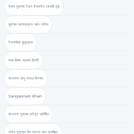
ইমাম মুহাম্মদ ইবনে ইসমাইল বোখারী (র)
মুহাম্মদ আসাদুল্লাহ আল-গালিব
ইসলামিয়া কুতুবখানা
সদর উদ্দিন আহমদ চিশতী
মাওলানা আবু তাহের মিসবাহ
Saniyasnain Khan
মাওলানা মুহাম্মদ যাইনুল আবিদীন
শাইখ মুহাম্মাদ বিন সালেহ আল মুনাজ্জিদ