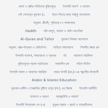
জেলা ও সেক্টর-ভিত্তিক মুক্তিযুদ্ধ
ইসলামি আদর্শ ও মতবাদ
সেট লোগাতুল কুরআন (১
মাতা-পিতার জন্য সবটুকু ভালোবাসা
অনুবাদ: জীবনী, স্মৃতিচারণ ও সাক্ষাৎকার
Hadith
নবি-রাসুল, সাহাবা ও অলি-আওলিয়া
Al-Quran and Tafsir
কুরআন বিষয়ক আলোচনা
অনুবাদ: আত্ম-উন্নয়ন ও মেডিটেশন
সাহিত্য সমালোচনা
শিক্ষনীয় মজার গল্প
ইসলামি গবেষণা, সমালোচনা ও প্রবন্ধ
বই
মহাকাশে মহামিলন
মুক্তিযুদ্ধে প্রথম প্রতিরোধ
সমকালীন গল্প
লাইফ স্টাইল
ইসলামি আমল ও আমলের সহায়িকা
হযরহ থানভী (রহ.)-এর পছন্দনীয় ঘটনাবলী
Arabic & Islamic Education
কুরআন-হাদীস ও বৈজ্ঞানিক দৃষ্টিতে রাসূল (সা.) এর মিরাজ
ইসলামি অর্থনীতি
নানাদেশ ও ভ্রমণ
স্বাস্থ্যবিধি ও পরামর্শ
ইসলামী বিশ্বকোষ ৭ম খণ্ড
বুলূগুল মারাম - শব্দার্থ ও তাহক্বীকসহ