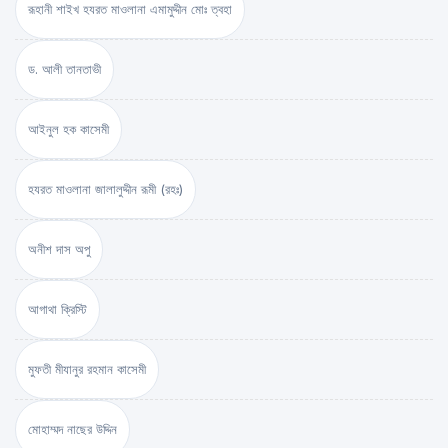
রূহানী শাইখ হযরত মাওলানা এমামুদ্দীন মোঃ ত্বহা
ড. আলী তানতাভী
আইনুল হক কাসেমী
হযরত মাওলানা জালালুদ্দীন রূমী (রহঃ)
অনীশ দাস অপু
আগাথা ক্রিস্টি
মুফতী মীযানুর রহমান কাসেমী
মোহাম্মদ নাছের উদ্দিন