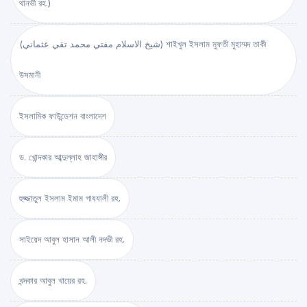
থানভী রহ.)
(شيخ الاسلام مفتي محمد تقي عثماني) শাইখুল ইসলাম মুফতী মুহাম্মদ তাকী
উসমানী
ইসলামিক ফাউন্ডেশন বাংলাদেশ
ড. খোন্দকার আব্দুল্লাহ জাহাঙ্গীর
হুজ্জাতুল ইসলাম ইমাম গাযযালী রহ.
সাইয়েদ আবুল হাসান আলী নদভী রহ.
খন্দকার আবুল খায়ের রহ.