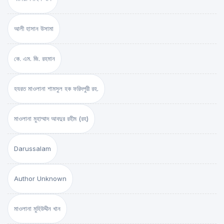
আলী হাসান উসামা
কে. এম. জি. রহমান
হযরত মাওলানা শামসুল হক ফরিদপুরী রহ.
মাওলানা মুহাম্মাদ আবদুর রহীম (রহ)
Darussalam
Author Unknown
মাওলানা মুহিউদ্দীন খান