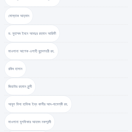
মোস্তাক আহ্‌মাদ
ড. মুহাম্মদ ইবনে আবদুর রহমান আরিফী
মাওলানা আশেক এলাহী বুলন্দশহরী রহ.
রকিব হাসান
জিয়াউর রহমান মুন্সী
আবুল ফিদা হাফিজ ইব্‌ন কাসীর আদ-দামেশ্‌কী রহ.
মাওলানা যুলফিকার আহমদ নকশবন্দী