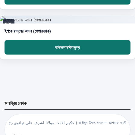
PDF
ইশকে রাসূলের আদব (পেপারব্যাক)
ডাউনলোডবিনামূল্যে
জনপ্রিয় লেখক
حكيم الامت مولانا اشرف علي تهانوي رح ( হাকীমুল উম্মত মাওলানা আশরাফ আলী