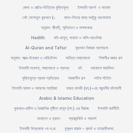
জেলা ও সেক্টর-ভিত্তিক মুক্তিযুদ্ধ
ইসলামি আদর্শ ও মতবাদ
সেট লোগাতুল কুরআন (১
মাতা-পিতার জন্য সবটুকু ভালোবাসা
অনুবাদ: জীবনী, স্মৃতিচারণ ও সাক্ষাৎকার
Hadith
নবি-রাসুল, সাহাবা ও অলি-আওলিয়া
Al-Quran and Tafsir
কুরআন বিষয়ক আলোচনা
অনুবাদ: আত্ম-উন্নয়ন ও মেডিটেশন
সাহিত্য সমালোচনা
শিক্ষনীয় মজার গল্প
ইসলামি গবেষণা, সমালোচনা ও প্রবন্ধ
বই
মহাকাশে মহামিলন
মুক্তিযুদ্ধে প্রথম প্রতিরোধ
সমকালীন গল্প
লাইফ স্টাইল
ইসলামি আমল ও আমলের সহায়িকা
হযরহ থানভী (রহ.)-এর পছন্দনীয় ঘটনাবলী
Arabic & Islamic Education
কুরআন-হাদীস ও বৈজ্ঞানিক দৃষ্টিতে রাসূল (সা.) এর মিরাজ
ইসলামি অর্থনীতি
নানাদেশ ও ভ্রমণ
স্বাস্থ্যবিধি ও পরামর্শ
ইসলামী বিশ্বকোষ ৭ম খণ্ড
বুলূগুল মারাম - শব্দার্থ ও তাহক্বীকসহ