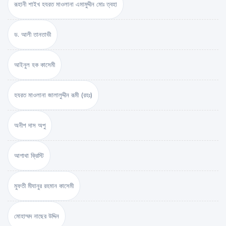
রূহানী শাইখ হযরত মাওলানা এমামুদ্দীন মোঃ ত্বহা
ড. আলী তানতাভী
আইনুল হক কাসেমী
হযরত মাওলানা জালালুদ্দীন রূমী (রহঃ)
অনীশ দাস অপু
আগাথা ক্রিস্টি
মুফতী মীযানুর রহমান কাসেমী
মোহাম্মদ নাছের উদ্দিন