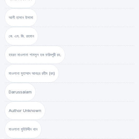
আলী হাসান উসামা
কে. এম. জি. রহমান
হযরত মাওলানা শামসুল হক ফরিদপুরী রহ.
মাওলানা মুহাম্মাদ আবদুর রহীম (রহ)
Darussalam
Author Unknown
মাওলানা মুহিউদ্দীন খান