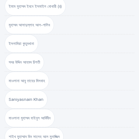
ইমাম মুহাম্মদ ইবনে ইসমাইল বোখারী (র)
মুহাম্মদ আসাদুল্লাহ আল-গালিব
ইসলামিয়া কুতুবখানা
সদর উদ্দিন আহমদ চিশতী
মাওলানা আবু তাহের মিসবাহ
Saniyasnain Khan
মাওলানা মুহাম্মদ যাইনুল আবিদীন
শাইখ মুহাম্মাদ বিন সালেহ আল মুনাজ্জিদ