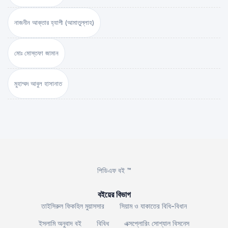
নাজনীন আক্তার হ্যাপী (আমাতুল্লাহ)
মোঃ মোস্তফা জামান
মুহাম্মদ আবুল হাসানাত
পিডিএফ বই ™
বইয়ের বিভাগ
তাইসিরুল ফিকহিল মুয়াসসার
সিয়াম ও যাকাতের বিধি-বিধান
ইসলামি অনুবাদ বই
বিবিধ
এক্সপ্লোরিং সোশ্যাল বিসনেস