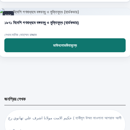
PDF
১৯৭১ বিদেশি গণমাধ্যমে বঙ্গবন্ধু ও মুক্তিযুদ্ধ (হার্ডকভার)
লেখক:মানিক মোহাম্মদ রাজ্জাক
ডাউনলোডবিনামূল্যে
জনপ্রিয় লেখক
حكيم الامت مولانا اشرف علي تهانوي رح ( হাকীমুল উম্মত মাওলানা আশরাফ আলী