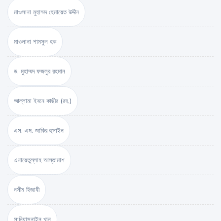
মাওলানা মুহাম্মদ হেমায়েত উদ্দীন
মাওলানা শামসুল হক
ড. মুহাম্মদ ফজলুর রহমান
আল্লামা ইবনে কাছীর (রহ.)
এস. এম. জাকির হুসাইন
এনায়েতুল্লাহ আল্‌তামাশ
নসীম হিজাযী
সানিয়াসনাইন খান