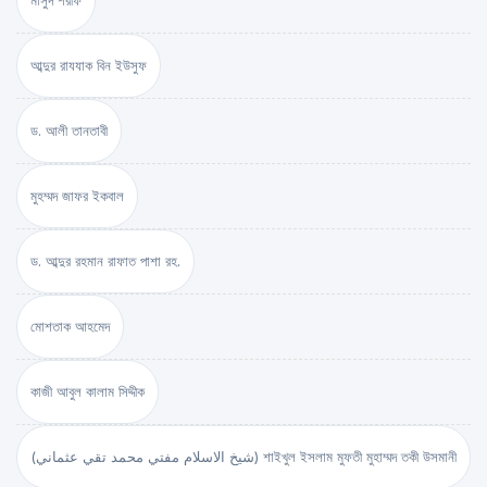
মাসুদ শরীফ
আব্দুর রাযযাক বিন ইউসুফ
ড. আলী তানতাবী
মুহম্মদ জাফর ইকবাল
ড. আব্দুর রহমান রাফাত পাশা রহ.
মোশতাক আহমেদ
কাজী আবুল কালাম সিদ্দীক
(شيخ الاسلام مفتي محمد تقي عثماني) শাইখুল ইসলাম মুফতী মুহাম্মদ তকী উসমানী