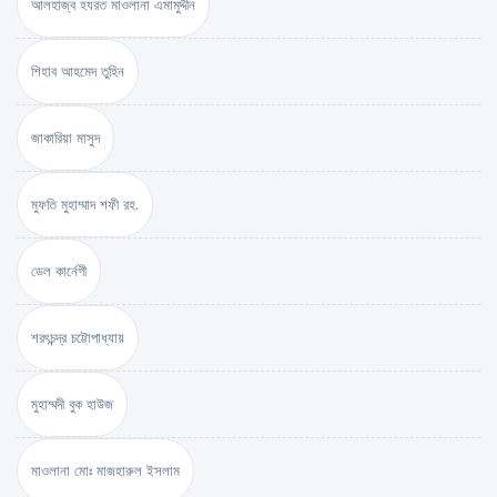
আলহাজ্ব হযরত মাওলানা এমামুদ্দীন
শিহাব আহমেদ তুহিন
জাকারিয়া মাসুদ
মুফতি মুহাম্মাদ শফী রহ.
ডেল কার্নেগী
শরৎচন্দ্র চট্টোপাধ্যায়
মুহাম্মদী বুক হাউজ
মাওলানা মোঃ মাজহারুল ইসলাম