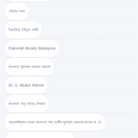
সৌমেন সাহা
ইয়াহইয়া ইউসুফ নদভী
Dakwah Books Malaysia
মাওলানা মুহাম্মাদ আবদুল মালেক
Dr. V. Abdur Rahim
মাওলানা আবু তাহের মেসবাহ
আরেফবিল্লাহ হযরত মাওলানা শাহ্ হাকীম মুহাম্মাদ আখতার ছাহেব দা. বা.