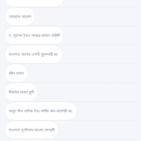
মোস্তাক আহ্‌মাদ
ড. মুহাম্মদ ইবনে আবদুর রহমান আরিফী
মাওলানা আশেক এলাহী বুলন্দশহরী রহ.
রকিব হাসান
জিয়াউর রহমান মুন্সী
আবুল ফিদা হাফিজ ইব্‌ন কাসীর আদ-দামেশ্‌কী রহ.
মাওলানা যুলফিকার আহমদ নকশবন্দী