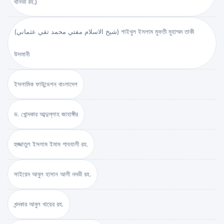
থানভী রহ.)
(شيخ الاسلام مفتي محمد تقي عثماني) শাইখুল ইসলাম মুফতী মুহাম্মদ তাকী
উসমানী
ইসলামিক ফাউন্ডেশন বাংলাদেশ
ড. খোন্দকার আব্দুল্লাহ জাহাঙ্গীর
হুজ্জাতুল ইসলাম ইমাম গাযযালী রহ.
সাইয়েদ আবুল হাসান আলী নদভী রহ.
খন্দকার আবুল খায়ের রহ.