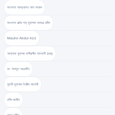
মাওলানা আবদুল্লাহ আল ফারূক
মাওলানা ডক্টর শাহ্‌ মুহাম্মাদ আবদুর রহীম
Maulivi Abdul Aziz
আল্লামা মুহাম্মদ নাসীরুদ্দীন আলবানী (রহঃ)
ডা. শামসুল আরেফীন
মুফতী মুহাম্মাদ ইদরীস কাসেমী
রশীদ জামীল