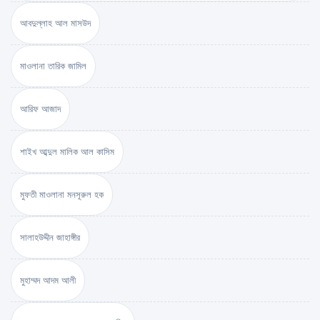
আবদুল্লাহ আল মাসউদ
মাওলানা তারিক জামিল
আরিফ আজাদ
শাইখ আব্দুল মালিক আল কাসিম
মুফতী মাওলানা মনসূরুল হক
সালাহউদ্দীন জাহাঙ্গীর
মুহাম্মদ আদম আলী