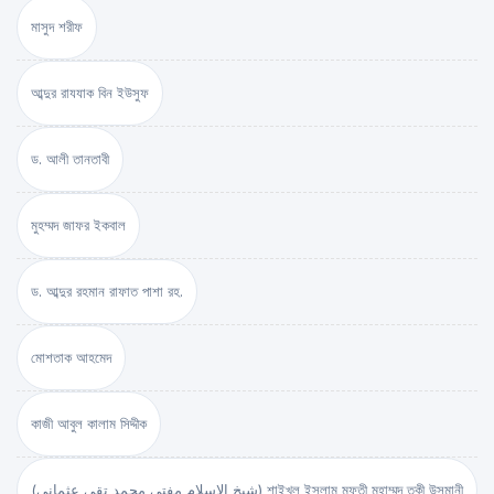
মাসুদ শরীফ
আব্দুর রাযযাক বিন ইউসুফ
ড. আলী তানতাবী
মুহম্মদ জাফর ইকবাল
ড. আব্দুর রহমান রাফাত পাশা রহ.
মোশতাক আহমেদ
কাজী আবুল কালাম সিদ্দীক
(شيخ الاسلام مفتي محمد تقي عثماني) শাইখুল ইসলাম মুফতী মুহাম্মদ তকী উসমানী