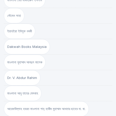
মাওলানা মোঃ মাজহারুল ইসলাম
সৌমেন সাহা
ইয়াহইয়া ইউসুফ নদভী
Dakwah Books Malaysia
মাওলানা মুহাম্মাদ আবদুল মালেক
Dr. V. Abdur Rahim
মাওলানা আবু তাহের মেসবাহ
আরেফবিল্লাহ হযরত মাওলানা শাহ্ হাকীম মুহাম্মাদ আখতার ছাহেব দা. বা.