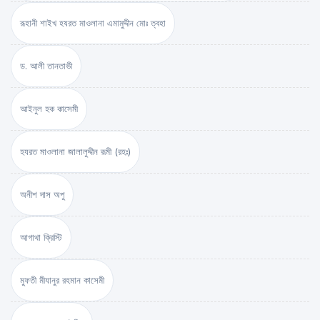
রূহানী শাইখ হযরত মাওলানা এমামুদ্দীন মোঃ ত্বহা
ড. আলী তানতাভী
আইনুল হক কাসেমী
হযরত মাওলানা জালালুদ্দীন রূমী (রহঃ)
অনীশ দাস অপু
আগাথা ক্রিস্টি
মুফতী মীযানুর রহমান কাসেমী