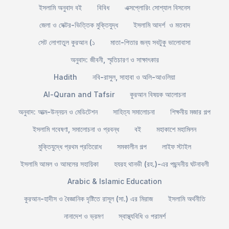
ইসলামি অনুবাদ বই
বিবিধ
এক্সপ্লোরিং সোশ্যাল বিসনেস
জেলা ও সেক্টর-ভিত্তিক মুক্তিযুদ্ধ
ইসলামি আদর্শ ও মতবাদ
সেট লোগাতুল কুরআন (১
মাতা-পিতার জন্য সবটুকু ভালোবাসা
অনুবাদ: জীবনী, স্মৃতিচারণ ও সাক্ষাৎকার
Hadith
নবি-রাসুল, সাহাবা ও অলি-আওলিয়া
Al-Quran and Tafsir
কুরআন বিষয়ক আলোচনা
অনুবাদ: আত্ম-উন্নয়ন ও মেডিটেশন
সাহিত্য সমালোচনা
শিক্ষনীয় মজার গল্প
ইসলামি গবেষণা, সমালোচনা ও প্রবন্ধ
বই
মহাকাশে মহামিলন
মুক্তিযুদ্ধে প্রথম প্রতিরোধ
সমকালীন গল্প
লাইফ স্টাইল
ইসলামি আমল ও আমলের সহায়িকা
হযরহ থানভী (রহ.)-এর পছন্দনীয় ঘটনাবলী
Arabic & Islamic Education
কুরআন-হাদীস ও বৈজ্ঞানিক দৃষ্টিতে রাসূল (সা.) এর মিরাজ
ইসলামি অর্থনীতি
নানাদেশ ও ভ্রমণ
স্বাস্থ্যবিধি ও পরামর্শ