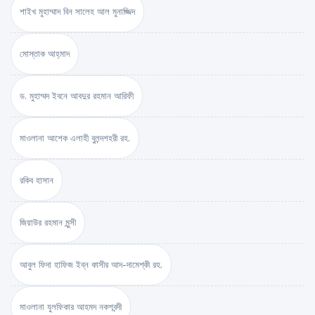
শাইখ মুহাম্মাদ বিন সালেহ আল মুনাজ্জিদ
মোস্তাক আহ্‌মাদ
ড. মুহাম্মদ ইবনে আবদুর রহমান আরিফী
মাওলানা আশেক এলাহী বুলন্দশহরী রহ.
রকিব হাসান
জিয়াউর রহমান মুন্সী
আবুল ফিদা হাফিজ ইব্‌ন কাসীর আদ-দামেশ্‌কী রহ.
মাওলানা যুলফিকার আহমদ নকশবন্দী