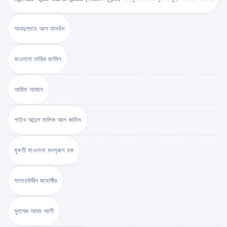
আবদুল্লাহ আল মাসউদ
মাওলানা তারিক জামিল
আরিফ আজাদ
শাইখ আব্দুল মালিক আল কাসিম
মুফতী মাওলানা মনসূরুল হক
সালাহউদ্দীন জাহাঙ্গীর
মুহাম্মদ আদম আলী