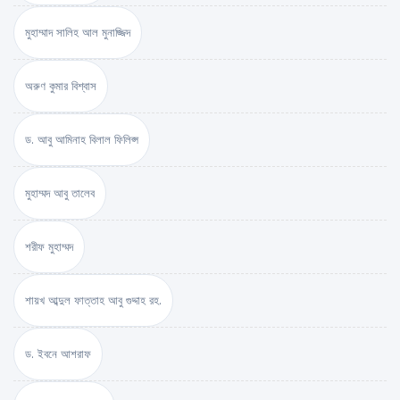
মুহাম্মাদ সালিহ আল মুনাজ্জিদ
অরুণ কুমার বিশ্বাস
ড. আবু আমিনাহ বিলাল ফিলিপ্স
মুহাম্মদ আবু তালেব
শরীফ মুহাম্মদ
শায়খ আব্দুল ফাত্তাহ আবু গুদ্দাহ রহ.
ড. ইবনে আশরাফ