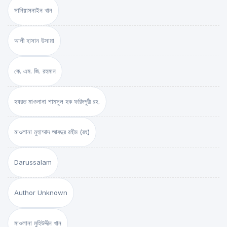
সানিয়াসনাইন খান
আলী হাসান উসামা
কে. এম. জি. রহমান
হযরত মাওলানা শামসুল হক ফরিদপুরী রহ.
মাওলানা মুহাম্মাদ আবদুর রহীম (রহ)
Darussalam
Author Unknown
মাওলানা মুহিউদ্দীন খান