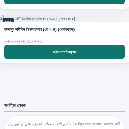
PDF
কাসাসুন নাবীয়িন লিলআতফাল (৩য় খণ্ড) (পেপারব্যাক)
লেখক:মাওলানা আবু তাহের মিসবাহ
ডাউনলোডবিনামূল্যে
জনপ্রিয় লেখক
حكيم الامت مولانا اشرف علي تهانوي رح ( হাকীমুল উম্মত মাওলানা আশরাফ আলী