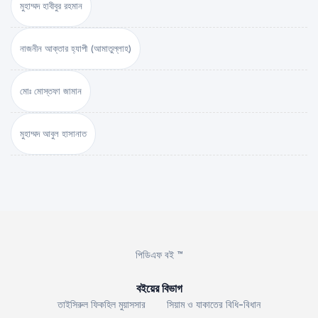
মুহাম্মদ হাবীবুর রহমান
নাজনীন আক্তার হ্যাপী (আমাতুল্লাহ)
মোঃ মোস্তফা জামান
মুহাম্মদ আবুল হাসানাত
পিডিএফ বই ™
বইয়ের বিভাগ
তাইসিরুল ফিকহিল মুয়াসসার
সিয়াম ও যাকাতের বিধি-বিধান