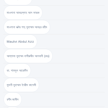
মাওলানা আবদুল্লাহ আল ফারূক
মাওলানা ডক্টর শাহ্‌ মুহাম্মাদ আবদুর রহীম
Maulivi Abdul Aziz
আল্লামা মুহাম্মদ নাসীরুদ্দীন আলবানী (রহঃ)
ডা. শামসুল আরেফীন
মুফতী মুহাম্মাদ ইদরীস কাসেমী
রশীদ জামীল