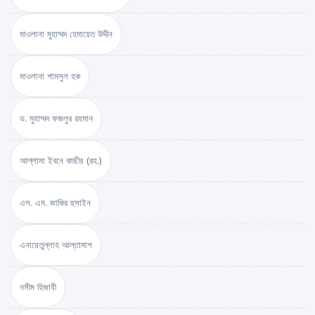
মাওলানা মুহাম্মদ হেমায়েত উদ্দীন
মাওলানা শামসুল হক
ড. মুহাম্মদ ফজলুর রহমান
আল্লামা ইবনে কাছীর (রহ.)
এস. এম. জাকির হুসাইন
এনায়েতুল্লাহ আল্‌তামাশ
নসীম হিজাযী