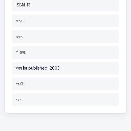
ISBN-13:
মাত্রা:
ওজন:
বাঁধানো:
ক্রম:
1st published, 2003
শ্রেণী:
বয়স: