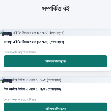
সম্পর্কিত বই
PDF
কাসাসুন নাবীয়িন লিলআতফাল (১ম খণ্ড) (পেপারব্যাক)
লেখক:মাওলানা আবু তাহের মিসবাহ
ডাউনলোডবিনামূল্যে
PDF
শিশু আকীদা সিরিজ -১ থেকে ১০ খণ্ড (পেপারব্যাক)
লেখক:মাওলানা আবু তাহের মিসবাহ
ডাউনলোডবিনামূল্যে