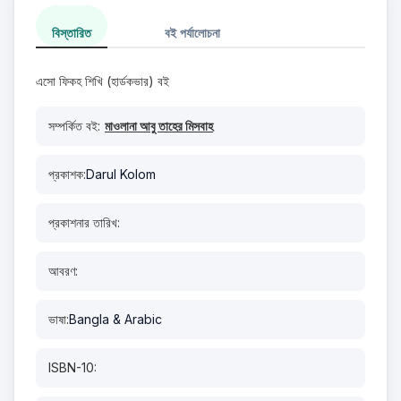
বিস্তারিত
বই পর্যালোচনা
এসো ফিকহ শিখি (হার্ডকভার) বই
সম্পর্কিত বই:
মাওলানা আবু তাহের মিসবাহ
প্রকাশক:
Darul Kolom
প্রকাশনার তারিখ:
আবরণ:
ভাষা:
Bangla & Arabic
ISBN-10: