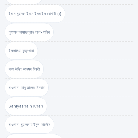
ইমাম মুহাম্মদ ইবনে ইসমাইল বোখারী (র)
মুহাম্মদ আসাদুল্লাহ আল-গালিব
ইসলামিয়া কুতুবখানা
সদর উদ্দিন আহমদ চিশতী
মাওলানা আবু তাহের মিসবাহ
Saniyasnain Khan
মাওলানা মুহাম্মদ যাইনুল আবিদীন