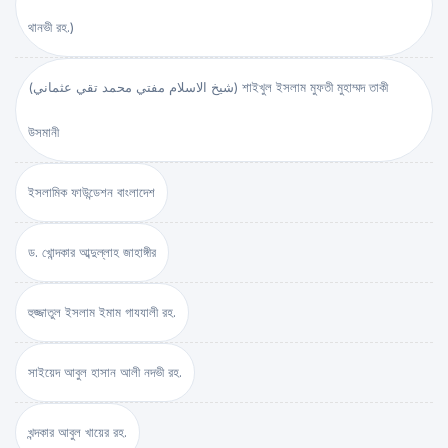
থানভী রহ.)
(شيخ الاسلام مفتي محمد تقي عثماني) শাইখুল ইসলাম মুফতী মুহাম্মদ তাকী
উসমানী
ইসলামিক ফাউন্ডেশন বাংলাদেশ
ড. খোন্দকার আব্দুল্লাহ জাহাঙ্গীর
হুজ্জাতুল ইসলাম ইমাম গাযযালী রহ.
সাইয়েদ আবুল হাসান আলী নদভী রহ.
খন্দকার আবুল খায়ের রহ.