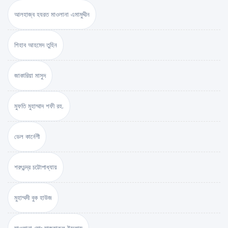
আলহাজ্ব হযরত মাওলানা এমামুদ্দীন
শিহাব আহমেদ তুহিন
জাকারিয়া মাসুদ
মুফতি মুহাম্মাদ শফী রহ.
ডেল কার্নেগী
শরৎচন্দ্র চট্টোপাধ্যায়
মুহাম্মদী বুক হাউজ