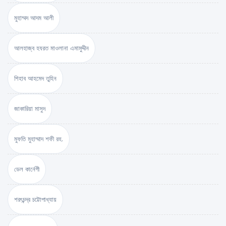
মুহাম্মদ আদম আলী
আলহাজ্ব হযরত মাওলানা এমামুদ্দীন
শিহাব আহমেদ তুহিন
জাকারিয়া মাসুদ
মুফতি মুহাম্মাদ শফী রহ.
ডেল কার্নেগী
শরৎচন্দ্র চট্টোপাধ্যায়