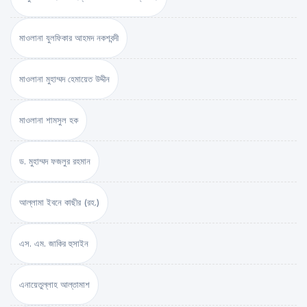
মাওলানা যুলফিকার আহমদ নকশবন্দী
মাওলানা মুহাম্মদ হেমায়েত উদ্দীন
মাওলানা শামসুল হক
ড. মুহাম্মদ ফজলুর রহমান
আল্লামা ইবনে কাছীর (রহ.)
এস. এম. জাকির হুসাইন
এনায়েতুল্লাহ আল্‌তামাশ