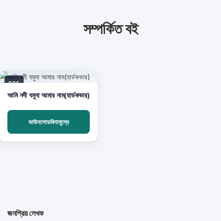
সম্পর্কিত বই
PDF
আমি নদী যমুনা আমার নাম(হার্ডকভার)
ডাউনলোডবিনামূল্যে
জনপ্রিয় লেখক