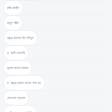
রশীদ জামীল
মাসুদ শরীফ
আব্দুর রাযযাক বিন ইউসুফ
ড. আলী তানতাবী
মুহম্মদ জাফর ইকবাল
ড. আব্দুর রহমান রাফাত পাশা রহ.
মোশতাক আহমেদ