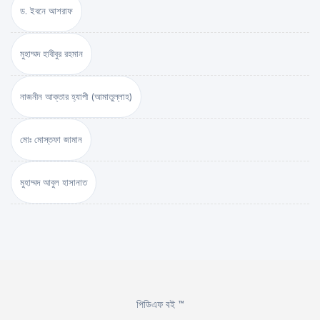
ড. ইবনে আশরাফ
মুহাম্মদ হাবীবুর রহমান
নাজনীন আক্তার হ্যাপী (আমাতুল্লাহ)
মোঃ মোস্তফা জামান
মুহাম্মদ আবুল হাসানাত
পিডিএফ বই ™