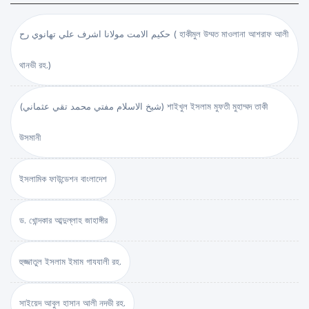
حكيم الامت مولانا اشرف علي تهانوي رح ( হাকীমুল উম্মত মাওলানা আশরাফ আলী
থানভী রহ.)
(شيخ الاسلام مفتي محمد تقي عثماني) শাইখুল ইসলাম মুফতী মুহাম্মদ তাকী
উসমানী
ইসলামিক ফাউন্ডেশন বাংলাদেশ
ড. খোন্দকার আব্দুল্লাহ জাহাঙ্গীর
হুজ্জাতুল ইসলাম ইমাম গাযযালী রহ.
সাইয়েদ আবুল হাসান আলী নদভী রহ.