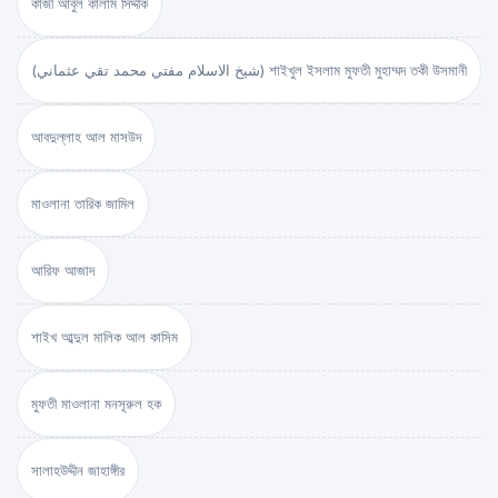
কাজী আবুল কালাম সিদ্দীক
(شيخ الاسلام مفتي محمد تقي عثماني) শাইখুল ইসলাম মুফতী মুহাম্মদ তকী উসমানী
আবদুল্লাহ আল মাসউদ
মাওলানা তারিক জামিল
আরিফ আজাদ
শাইখ আব্দুল মালিক আল কাসিম
মুফতী মাওলানা মনসূরুল হক
সালাহউদ্দীন জাহাঙ্গীর