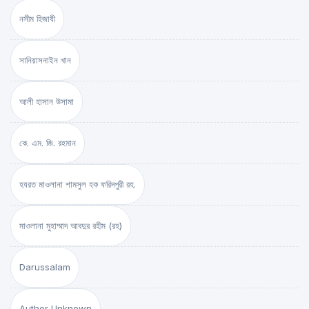
নসীম হিজাযী
সানিয়াসনাইন খান
আলী হাসান উসামা
কে. এম. জি. রহমান
হযরত মাওলানা শামসুল হক ফরিদপুরী রহ.
মাওলানা মুহাম্মাদ আবদুর রহীম (রহ)
Darussalam
Author Unknown