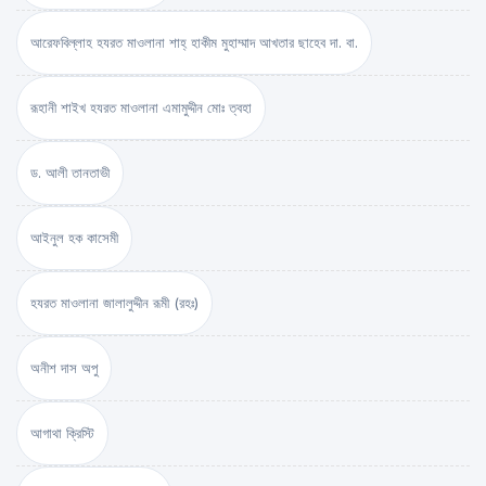
আরেফবিল্লাহ হযরত মাওলানা শাহ্ হাকীম মুহাম্মাদ আখতার ছাহেব দা. বা.
রূহানী শাইখ হযরত মাওলানা এমামুদ্দীন মোঃ ত্বহা
ড. আলী তানতাভী
আইনুল হক কাসেমী
হযরত মাওলানা জালালুদ্দীন রূমী (রহঃ)
অনীশ দাস অপু
আগাথা ক্রিস্টি