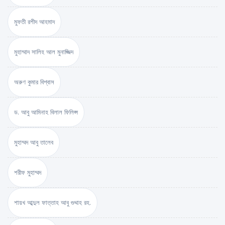
মুফতী রশীদ আহমাদ
মুহাম্মাদ সালিহ আল মুনাজ্জিদ
অরুণ কুমার বিশ্বাস
ড. আবু আমিনাহ বিলাল ফিলিপ্স
মুহাম্মদ আবু তালেব
শরীফ মুহাম্মদ
শায়খ আব্দুল ফাত্তাহ আবু গুদ্দাহ রহ.