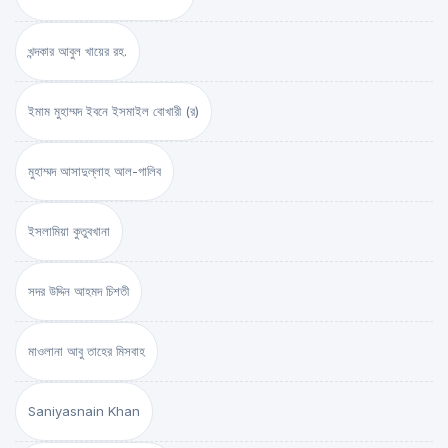
খন্দকার আবুল খায়ের রহ.
ইমাম মুহাম্মদ ইবনে ইসমাইল বোখারী (র)
মুহাম্মদ আসাদুল্লাহ আল-গালিব
ইসলামিয়া কুতুবখানা
সদর উদ্দিন আহমদ চিশতী
মাওলানা আবু তাহের মিসবাহ
Saniyasnain Khan