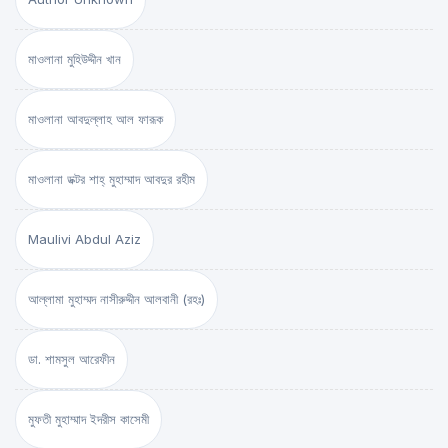
মাওলানা মুহিউদ্দীন খান
মাওলানা আবদুল্লাহ আল ফারূক
মাওলানা ডক্টর শাহ্‌ মুহাম্মাদ আবদুর রহীম
Maulivi Abdul Aziz
আল্লামা মুহাম্মদ নাসীরুদ্দীন আলবানী (রহঃ)
ডা. শামসুল আরেফীন
মুফতী মুহাম্মাদ ইদরীস কাসেমী