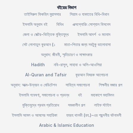
বইয়ের বিভাগ
তাইসিরুল ফিকহিল মুয়াসসার
সিয়াম ও যাকাতের বিধি-বিধান
ইসলামি অনুবাদ বই
বিবিধ
এক্সপ্লোরিং সোশ্যাল বিসনেস
জেলা ও সেক্টর-ভিত্তিক মুক্তিযুদ্ধ
ইসলামি আদর্শ ও মতবাদ
সেট লোগাতুল কুরআন (১
মাতা-পিতার জন্য সবটুকু ভালোবাসা
অনুবাদ: জীবনী, স্মৃতিচারণ ও সাক্ষাৎকার
Hadith
নবি-রাসুল, সাহাবা ও অলি-আওলিয়া
Al-Quran and Tafsir
কুরআন বিষয়ক আলোচনা
অনুবাদ: আত্ম-উন্নয়ন ও মেডিটেশন
সাহিত্য সমালোচনা
শিক্ষনীয় মজার গল্প
ইসলামি গবেষণা, সমালোচনা ও প্রবন্ধ
বই
মহাকাশে মহামিলন
মুক্তিযুদ্ধে প্রথম প্রতিরোধ
সমকালীন গল্প
লাইফ স্টাইল
ইসলামি আমল ও আমলের সহায়িকা
হযরহ থানভী (রহ.)-এর পছন্দনীয় ঘটনাবলী
Arabic & Islamic Education