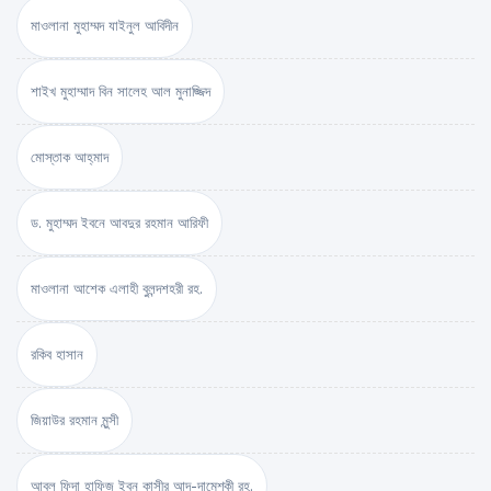
মাওলানা মুহাম্মদ যাইনুল আবিদীন
শাইখ মুহাম্মাদ বিন সালেহ আল মুনাজ্জিদ
মোস্তাক আহ্‌মাদ
ড. মুহাম্মদ ইবনে আবদুর রহমান আরিফী
মাওলানা আশেক এলাহী বুলন্দশহরী রহ.
রকিব হাসান
জিয়াউর রহমান মুন্সী
আবুল ফিদা হাফিজ ইব্‌ন কাসীর আদ-দামেশ্‌কী রহ.