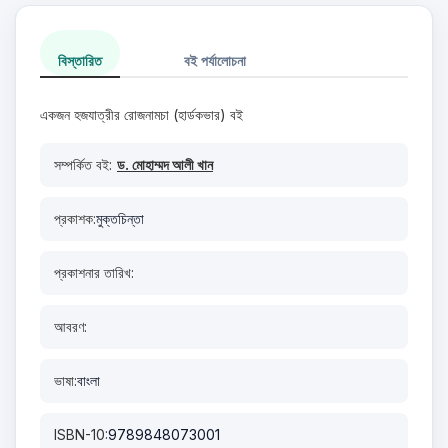
বিস্তারিত
বই পর্যালোচনা
একজন হজযাত্রীর রোজনামচা (হার্ডকভার) বই
সম্পর্কিত বই:
ড. মোহাম্মদ আলী খান
প্রকাশক:
মুক্তচিন্তা
প্রকাশনার তারিখ:
আবরণ:
ভাষা:
বাংলা
ISBN-10:
9789848073001