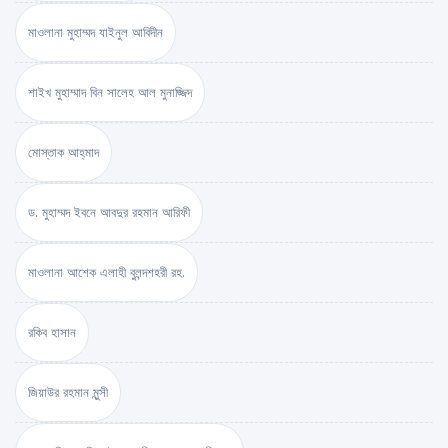
মাওলানা মুহাম্মদ যাইনুল আবিদীন
শাইখ মুহাম্মাদ বিন সালেহ আল মুনাজ্জিদ
মোস্তাক আহ্‌মাদ
ড. মুহাম্মদ ইবনে আবদুর রহমান আরিফী
মাওলানা আশেক এলাহী বুলন্দশহরী রহ.
রকিব হাসান
জিয়াউর রহমান মুন্সী