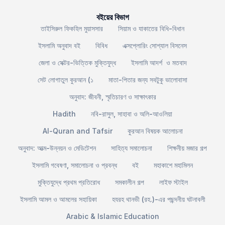
বইয়ের বিভাগ
তাইসিরুল ফিকহিল মুয়াসসার
সিয়াম ও যাকাতের বিধি-বিধান
ইসলামি অনুবাদ বই
বিবিধ
এক্সপ্লোরিং সোশ্যাল বিসনেস
জেলা ও সেক্টর-ভিত্তিক মুক্তিযুদ্ধ
ইসলামি আদর্শ ও মতবাদ
সেট লোগাতুল কুরআন (১
মাতা-পিতার জন্য সবটুকু ভালোবাসা
অনুবাদ: জীবনী, স্মৃতিচারণ ও সাক্ষাৎকার
Hadith
নবি-রাসুল, সাহাবা ও অলি-আওলিয়া
Al-Quran and Tafsir
কুরআন বিষয়ক আলোচনা
অনুবাদ: আত্ম-উন্নয়ন ও মেডিটেশন
সাহিত্য সমালোচনা
শিক্ষনীয় মজার গল্প
ইসলামি গবেষণা, সমালোচনা ও প্রবন্ধ
বই
মহাকাশে মহামিলন
মুক্তিযুদ্ধে প্রথম প্রতিরোধ
সমকালীন গল্প
লাইফ স্টাইল
ইসলামি আমল ও আমলের সহায়িকা
হযরহ থানভী (রহ.)-এর পছন্দনীয় ঘটনাবলী
Arabic & Islamic Education