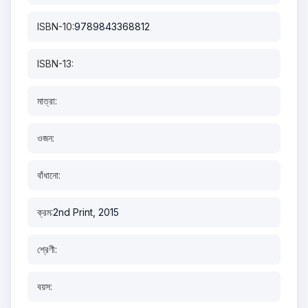
ISBN-10:
9789843368812
ISBN-13:
মাত্রা:
ওজন:
বাঁধানো:
ক্রম:
2nd Print, 2015
শ্রেণী:
বয়স: