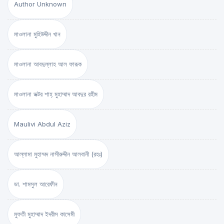
Author Unknown
মাওলানা মুহিউদ্দীন খান
মাওলানা আবদুল্লাহ আল ফারূক
মাওলানা ডক্টর শাহ্‌ মুহাম্মাদ আবদুর রহীম
Maulivi Abdul Aziz
আল্লামা মুহাম্মদ নাসীরুদ্দীন আলবানী (রহঃ)
ডা. শামসুল আরেফীন
মুফতী মুহাম্মাদ ইদরীস কাসেমী