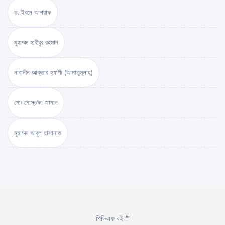
ড. ইবনে আশরাফ
মুহাম্মদ হাবীবুর রহমান
নাজনীন আক্তার হ্যাপী (আমাতুল্লাহ)
মোঃ মোস্তফা জামান
মুহাম্মদ আবুল হাসানাত
পিডিএফ বই ™