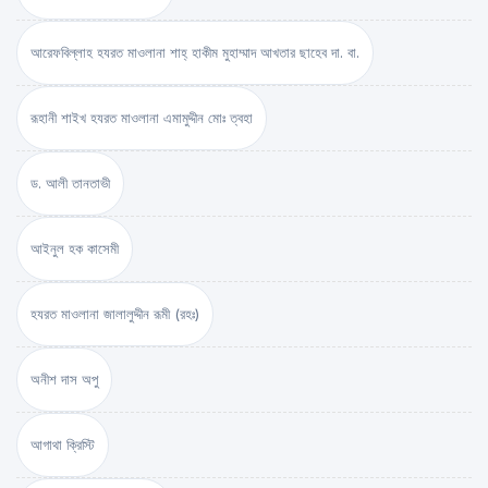
আরেফবিল্লাহ হযরত মাওলানা শাহ্ হাকীম মুহাম্মাদ আখতার ছাহেব দা. বা.
রূহানী শাইখ হযরত মাওলানা এমামুদ্দীন মোঃ ত্বহা
ড. আলী তানতাভী
আইনুল হক কাসেমী
হযরত মাওলানা জালালুদ্দীন রূমী (রহঃ)
অনীশ দাস অপু
আগাথা ক্রিস্টি