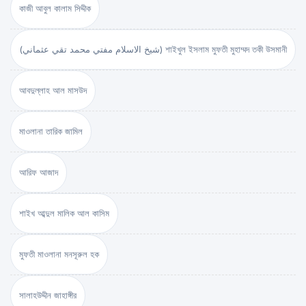
কাজী আবুল কালাম সিদ্দীক
(شيخ الاسلام مفتي محمد تقي عثماني) শাইখুল ইসলাম মুফতী মুহাম্মদ তকী উসমানী
আবদুল্লাহ আল মাসউদ
মাওলানা তারিক জামিল
আরিফ আজাদ
শাইখ আব্দুল মালিক আল কাসিম
মুফতী মাওলানা মনসূরুল হক
সালাহউদ্দীন জাহাঙ্গীর