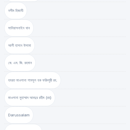
নসীম হিজাযী
সানিয়াসনাইন খান
আলী হাসান উসামা
কে. এম. জি. রহমান
হযরত মাওলানা শামসুল হক ফরিদপুরী রহ.
মাওলানা মুহাম্মাদ আবদুর রহীম (রহ)
Darussalam