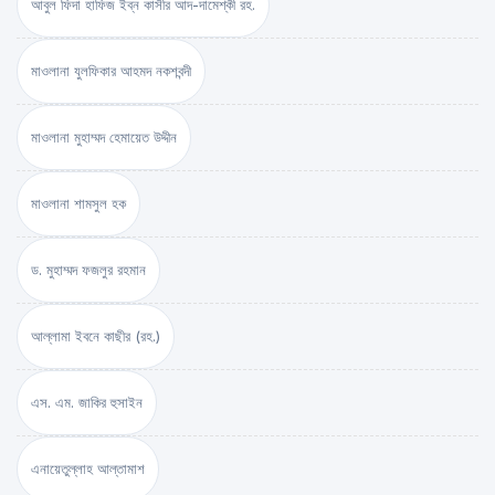
আবুল ফিদা হাফিজ ইব্‌ন কাসীর আদ-দামেশ্‌কী রহ.
মাওলানা যুলফিকার আহমদ নকশবন্দী
মাওলানা মুহাম্মদ হেমায়েত উদ্দীন
মাওলানা শামসুল হক
ড. মুহাম্মদ ফজলুর রহমান
আল্লামা ইবনে কাছীর (রহ.)
এস. এম. জাকির হুসাইন
এনায়েতুল্লাহ আল্‌তামাশ