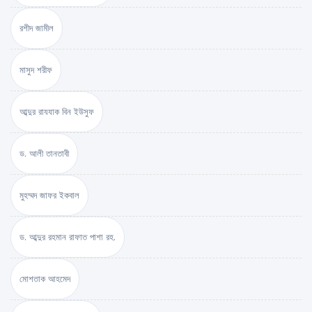
রশীদ জামীল
মাসুদ শরীফ
আব্দুর রাযযাক বিন ইউসুফ
ড. আলী তানতাবী
মুহম্মদ জাফর ইকবাল
ড. আব্দুর রহমান রাফাত পাশা রহ.
মোশতাক আহমেদ