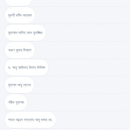
মুফতী রশীদ আহমাদ
মুহাম্মাদ সালিহ আল মুনাজ্জিদ
অরুণ কুমার বিশ্বাস
ড. আবু আমিনাহ বিলাল ফিলিপ্স
মুহাম্মদ আবু তালেব
শরীফ মুহাম্মদ
শায়খ আব্দুল ফাত্তাহ আবু গুদ্দাহ রহ.