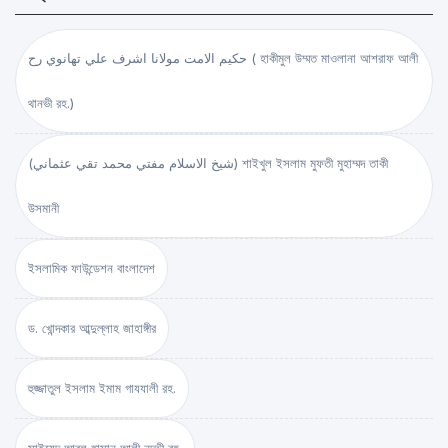
حكيم الامت مولانا اشرف علي تهانوي رح ( হাকীমুল উম্মত মাওলানা আশরাফ আলী
থানভী রহ.)
(شيخ الاسلام مفتي محمد تقي عثماني) শাইখুল ইসলাম মুফতী মুহাম্মদ তাকী
উসমানী
ইসলামিক ফাউন্ডেশন বাংলাদেশ
ড. খোন্দকার আব্দুল্লাহ জাহাঙ্গীর
হুজ্জাতুল ইসলাম ইমাম গাযযালী রহ.