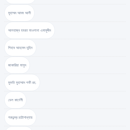
মুহাম্মদ আদম আলী
আলহাজ্ব হযরত মাওলানা এমামুদ্দীন
শিহাব আহমেদ তুহিন
জাকারিয়া মাসুদ
মুফতি মুহাম্মাদ শফী রহ.
ডেল কার্নেগী
শরৎচন্দ্র চট্টোপাধ্যায়