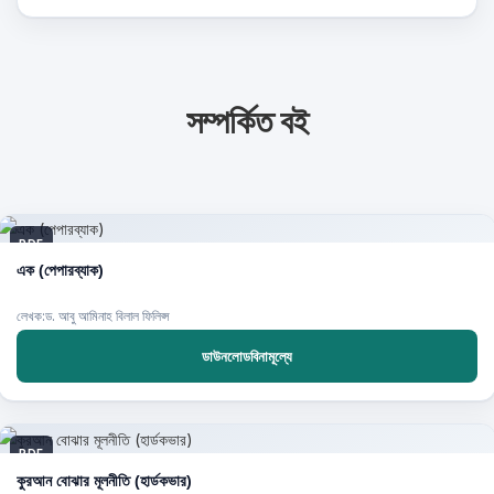
সম্পর্কিত বই
PDF
এক (পেপারব্যাক)
লেখক:ড. আবু আমিনাহ বিলাল ফিলিপ্স
ডাউনলোডবিনামূল্যে
PDF
কুরআন বোঝার মূলনীতি (হার্ডকভার)