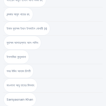
সাইয়েদ আবুল হাসান আলী নদভী রহ.
খন্দকার আবুল খায়ের রহ.
ইমাম মুহাম্মদ ইবনে ইসমাইল বোখারী (র)
মুহাম্মদ আসাদুল্লাহ আল-গালিব
ইসলামিয়া কুতুবখানা
সদর উদ্দিন আহমদ চিশতী
মাওলানা আবু তাহের মিসবাহ
Saniyasnain Khan