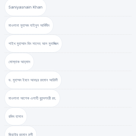
Saniyasnain Khan
মাওলানা মুহাম্মদ যাইনুল আবিদীন
শাইখ মুহাম্মাদ বিন সালেহ আল মুনাজ্জিদ
মোস্তাক আহ্‌মাদ
ড. মুহাম্মদ ইবনে আবদুর রহমান আরিফী
মাওলানা আশেক এলাহী বুলন্দশহরী রহ.
রকিব হাসান
জিয়াউর রহমান মুন্সী