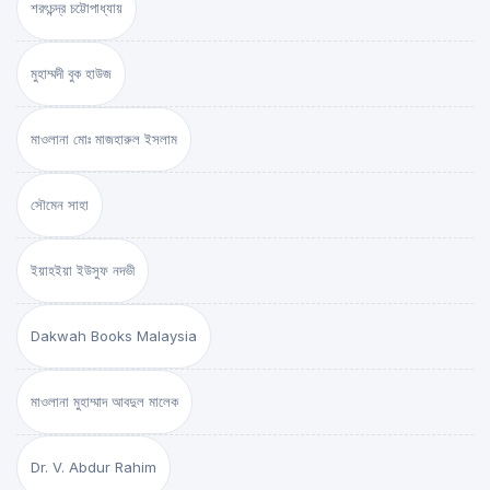
শরৎচন্দ্র চট্টোপাধ্যায়
মুহাম্মদী বুক হাউজ
মাওলানা মোঃ মাজহারুল ইসলাম
সৌমেন সাহা
ইয়াহইয়া ইউসুফ নদভী
Dakwah Books Malaysia
মাওলানা মুহাম্মাদ আবদুল মালেক
Dr. V. Abdur Rahim