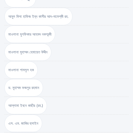
আবুল ফিদা হাফিজ ইব্‌ন কাসীর আদ-দামেশ্‌কী রহ.
মাওলানা যুলফিকার আহমদ নকশবন্দী
মাওলানা মুহাম্মদ হেমায়েত উদ্দীন
মাওলানা শামসুল হক
ড. মুহাম্মদ ফজলুর রহমান
আল্লামা ইবনে কাছীর (রহ.)
এস. এম. জাকির হুসাইন