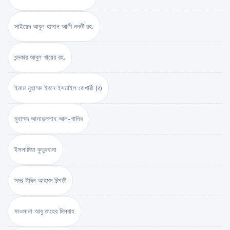
সাইয়েদ আবুল হাসান আলী নদভী রহ.
খন্দকার আবুল খায়ের রহ.
ইমাম মুহাম্মদ ইবনে ইসমাইল বোখারী (র)
মুহাম্মদ আসাদুল্লাহ আল-গালিব
ইসলামিয়া কুতুবখানা
সদর উদ্দিন আহমদ চিশতী
মাওলানা আবু তাহের মিসবাহ