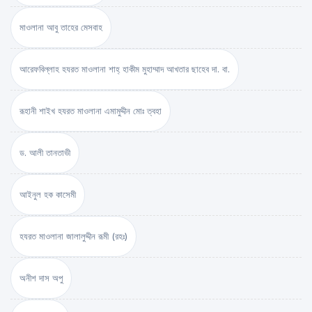
মাওলানা আবু তাহের মেসবাহ
আরেফবিল্লাহ হযরত মাওলানা শাহ্ হাকীম মুহাম্মাদ আখতার ছাহেব দা. বা.
রূহানী শাইখ হযরত মাওলানা এমামুদ্দীন মোঃ ত্বহা
ড. আলী তানতাভী
আইনুল হক কাসেমী
হযরত মাওলানা জালালুদ্দীন রূমী (রহঃ)
অনীশ দাস অপু