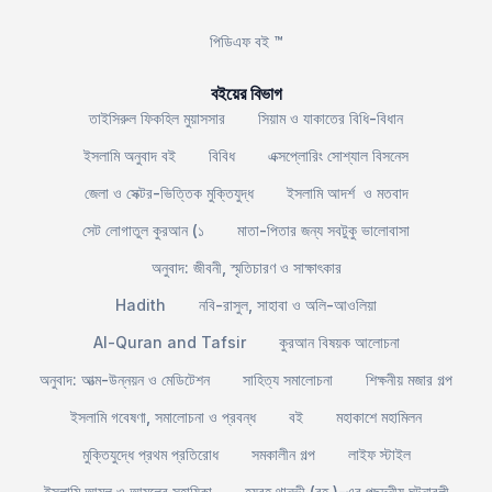
পিডিএফ বই ™
বইয়ের বিভাগ
তাইসিরুল ফিকহিল মুয়াসসার
সিয়াম ও যাকাতের বিধি-বিধান
ইসলামি অনুবাদ বই
বিবিধ
এক্সপ্লোরিং সোশ্যাল বিসনেস
জেলা ও সেক্টর-ভিত্তিক মুক্তিযুদ্ধ
ইসলামি আদর্শ ও মতবাদ
সেট লোগাতুল কুরআন (১
মাতা-পিতার জন্য সবটুকু ভালোবাসা
অনুবাদ: জীবনী, স্মৃতিচারণ ও সাক্ষাৎকার
Hadith
নবি-রাসুল, সাহাবা ও অলি-আওলিয়া
Al-Quran and Tafsir
কুরআন বিষয়ক আলোচনা
অনুবাদ: আত্ম-উন্নয়ন ও মেডিটেশন
সাহিত্য সমালোচনা
শিক্ষনীয় মজার গল্প
ইসলামি গবেষণা, সমালোচনা ও প্রবন্ধ
বই
মহাকাশে মহামিলন
মুক্তিযুদ্ধে প্রথম প্রতিরোধ
সমকালীন গল্প
লাইফ স্টাইল
ইসলামি আমল ও আমলের সহায়িকা
হযরহ থানভী (রহ.)-এর পছন্দনীয় ঘটনাবলী