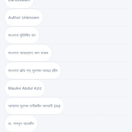
Author Unknown
মাওলানা মুহিউদ্দীন খান
মাওলানা আবদুল্লাহ আল ফারূক
মাওলানা ডক্টর শাহ্‌ মুহাম্মাদ আবদুর রহীম
Maulivi Abdul Aziz
আল্লামা মুহাম্মদ নাসীরুদ্দীন আলবানী (রহঃ)
ডা. শামসুল আরেফীন