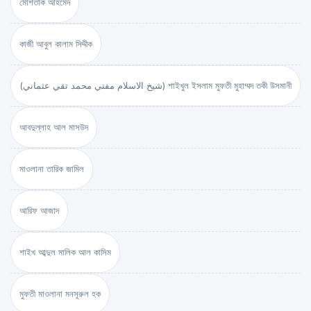
মোশতাক আহমেদ
কাজী আবুল কালাম সিদ্দীক
(شيخ الاسلام مفتي محمد تقي عثماني) শাইখুল ইসলাম মুফতী মুহাম্মদ তকী উসমানী
আবদুল্লাহ আল মাসউদ
মাওলানা তারিক জামিল
আরিফ আজাদ
শাইখ আব্দুল মালিক আল কাসিম
মুফতী মাওলানা মনসূরুল হক