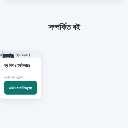
সম্পর্কিত বই
PDF
দ্য থিফ (হার্ডকভার)
লেখক:রুথ রেন্ডেল
ডাউনলোডবিনামূল্যে