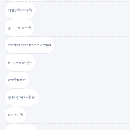
সালাহউদ্দীন জাহাঙ্গীর
মুহাম্মদ আদম আলী
আলহাজ্ব হযরত মাওলানা এমামুদ্দীন
শিহাব আহমেদ তুহিন
জাকারিয়া মাসুদ
মুফতি মুহাম্মাদ শফী রহ.
ডেল কার্নেগী