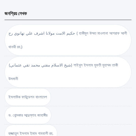
জনপ্রিয় লেখক
حكيم الامت مولانا اشرف علي تهانوي رح ( হাকীমুল উম্মত মাওলানা আশরাফ আলী
থানভী রহ.)
(شيخ الاسلام مفتي محمد تقي عثماني) শাইখুল ইসলাম মুফতী মুহাম্মদ তাকী
উসমানী
ইসলামিক ফাউন্ডেশন বাংলাদেশ
ড. খোন্দকার আব্দুল্লাহ জাহাঙ্গীর
হুজ্জাতুল ইসলাম ইমাম গাযযালী রহ.