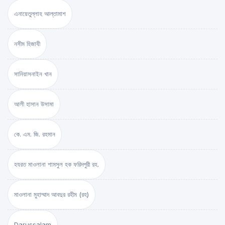
এনায়েতুল্লাহ আল্‌তামাশ
নসীম হিজাযী
সানিয়াসনাইন খান
আলী হাসান উসামা
কে. এম. জি. রহমান
হযরত মাওলানা শামসুল হক ফরিদপুরী রহ.
মাওলানা মুহাম্মাদ আবদুর রহীম (রহ)
Darussalam