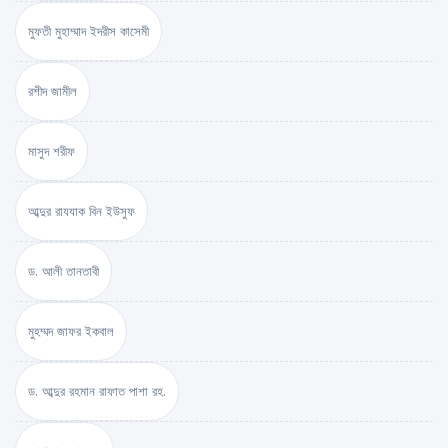
মুফতী মুহাম্মাদ ইদরীস কাসেমী
রশীদ জামীল
মাসুদ শরীফ
আব্দুর রাযযাক বিন ইউসুফ
ড. আলী তানতাবী
মুহম্মদ জাফর ইকবাল
ড. আব্দুর রহমান রাফাত পাশা রহ.