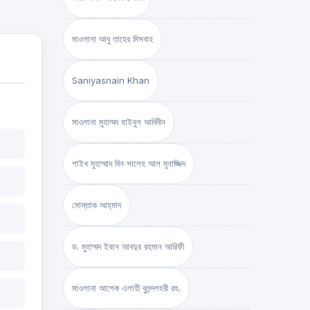
মাওলানা আবু তাহের মিসবাহ
Saniyasnain Khan
মাওলানা মুহাম্মদ যাইনুল আবিদীন
শাইখ মুহাম্মাদ বিন সালেহ আল মুনাজ্জিদ
মোস্তাক আহ্‌মাদ
ড. মুহাম্মদ ইবনে আবদুর রহমান আরিফী
মাওলানা আশেক এলাহী বুলন্দশহরী রহ.