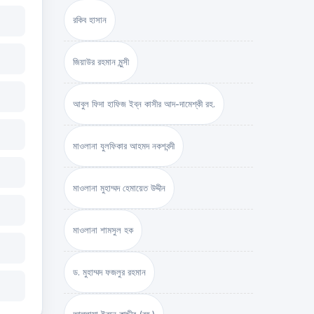
রকিব হাসান
জিয়াউর রহমান মুন্সী
আবুল ফিদা হাফিজ ইব্‌ন কাসীর আদ-দামেশ্‌কী রহ.
মাওলানা যুলফিকার আহমদ নকশবন্দী
মাওলানা মুহাম্মদ হেমায়েত উদ্দীন
মাওলানা শামসুল হক
ড. মুহাম্মদ ফজলুর রহমান