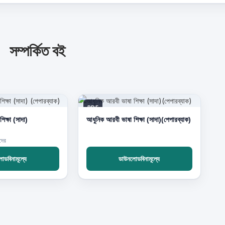
সম্পর্কিত বই
PDF
িক্ষা (সাদা)
আধুনিক আরবী ভাষা শিক্ষা (সাদা)(পেপারব্যাক)
দের
ডবিনামূল্যে
ডাউনলোডবিনামূল্যে