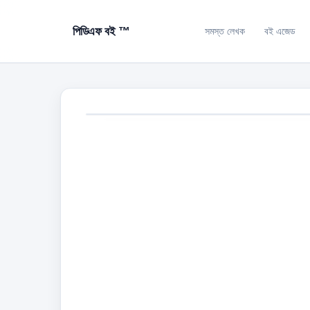
পিডিএফ বই ™
সমস্ত লেখক
বই এজেড