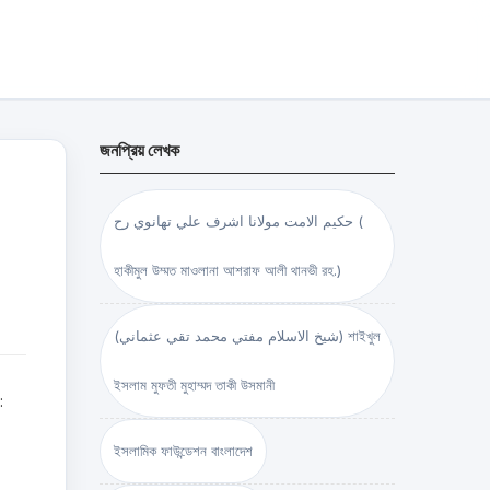
জনপ্রিয় লেখক
حكيم الامت مولانا اشرف علي تهانوي رح (
হাকীমুল উম্মত মাওলানা আশরাফ আলী থানভী রহ.)
(شيخ الاسلام مفتي محمد تقي عثماني) শাইখুল
ইসলাম মুফতী মুহাম্মদ তাকী উসমানী
:
ইসলামিক ফাউন্ডেশন বাংলাদেশ