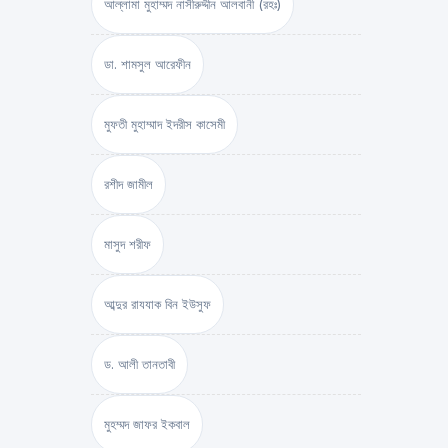
আল্লামা মুহাম্মদ নাসীরুদ্দীন আলবানী (রহঃ)
ডা. শামসুল আরেফীন
মুফতী মুহাম্মাদ ইদরীস কাসেমী
রশীদ জামীল
মাসুদ শরীফ
আব্দুর রাযযাক বিন ইউসুফ
ড. আলী তানতাবী
মুহম্মদ জাফর ইকবাল