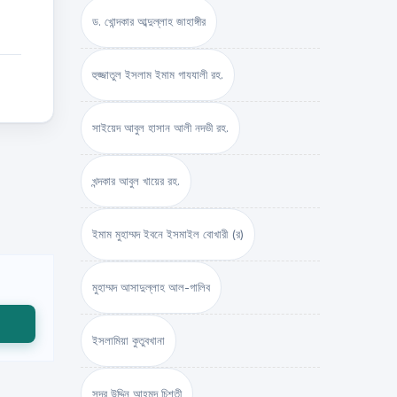
ড. খোন্দকার আব্দুল্লাহ জাহাঙ্গীর
হুজ্জাতুল ইসলাম ইমাম গাযযালী রহ.
সাইয়েদ আবুল হাসান আলী নদভী রহ.
খন্দকার আবুল খায়ের রহ.
ইমাম মুহাম্মদ ইবনে ইসমাইল বোখারী (র)
মুহাম্মদ আসাদুল্লাহ আল-গালিব
ইসলামিয়া কুতুবখানা
সদর উদ্দিন আহমদ চিশতী