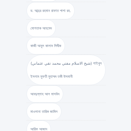
ড. আব্দুর রহমান রাফাত পাশা রহ.
মোশতাক আহমেদ
কাজী আবুল কালাম সিদ্দীক
(شيخ الاسلام مفتي محمد تقي عثماني) শাইখুল
ইসলাম মুফতী মুহাম্মদ তকী উসমানী
আবদুল্লাহ আল মাসউদ
মাওলানা তারিক জামিল
আরিফ আজাদ