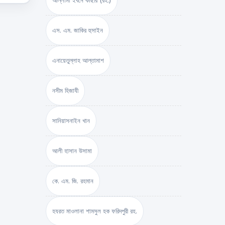
আল্লামা ইবনে কাছীর (রহ.)
এস. এম. জাকির হুসাইন
এনায়েতুল্লাহ আল্‌তামাশ
নসীম হিজাযী
সানিয়াসনাইন খান
আলী হাসান উসামা
কে. এম. জি. রহমান
হযরত মাওলানা শামসুল হক ফরিদপুরী রহ.