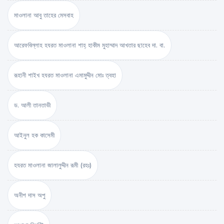
মাওলানা আবু তাহের মেসবাহ
আরেফবিল্লাহ হযরত মাওলানা শাহ্ হাকীম মুহাম্মাদ আখতার ছাহেব দা. বা.
রূহানী শাইখ হযরত মাওলানা এমামুদ্দীন মোঃ ত্বহা
ড. আলী তানতাভী
আইনুল হক কাসেমী
হযরত মাওলানা জালালুদ্দীন রূমী (রহঃ)
অনীশ দাস অপু