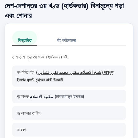
দেশ-দেশান্তর ৩য় খণ্ড (হার্ডকভার) বিনামূল্যে পড়া
এবং শোনার
বিস্তারিত
বই পর্যালোচনা
দেশ-দেশান্তর ৩য় খণ্ড (হার্ডকভার) বই
সম্পর্কিত বই:
(شيخ الاسلام مفتي محمد تقي عثماني) শাইখুল
ইসলাম মুফতী মুহাম্মদ তাকী উসমানী
প্রকাশক:
مكتبة الاسلام (মাকতাবাতুল ইসলাম)
প্রকাশনার তারিখ:
আবরণ: