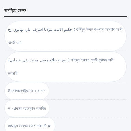
জনপ্রিয় লেখক
حكيم الامت مولانا اشرف علي تهانوي رح ( হাকীমুল উম্মত মাওলানা আশরাফ আলী
থানভী রহ.)
(شيخ الاسلام مفتي محمد تقي عثماني) শাইখুল ইসলাম মুফতী মুহাম্মদ তাকী
উসমানী
ইসলামিক ফাউন্ডেশন বাংলাদেশ
ড. খোন্দকার আব্দুল্লাহ জাহাঙ্গীর
হুজ্জাতুল ইসলাম ইমাম গাযযালী রহ.