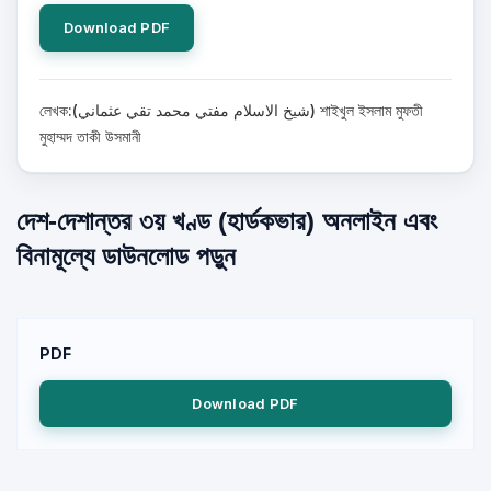
Download PDF
লেখক:(شيخ الاسلام مفتي محمد تقي عثماني) শাইখুল ইসলাম মুফতী
মুহাম্মদ তাকী উসমানী
দেশ-দেশান্তর ৩য় খণ্ড (হার্ডকভার) অনলাইন এবং
বিনামূল্যে ডাউনলোড পড়ুন
PDF
Download PDF