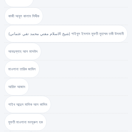
কাজী আবুল কালাম সিদ্দীক
(شيخ الاسلام مفتي محمد تقي عثماني) শাইখুল ইসলাম মুফতী মুহাম্মদ তকী উসমানী
আবদুল্লাহ আল মাসউদ
মাওলানা তারিক জামিল
আরিফ আজাদ
শাইখ আব্দুল মালিক আল কাসিম
মুফতী মাওলানা মনসূরুল হক