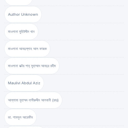
Author Unknown
মাওলানা মুহিউদ্দীন খান
মাওলানা আবদুল্লাহ আল ফারূক
মাওলানা ডক্টর শাহ্‌ মুহাম্মাদ আবদুর রহীম
Maulivi Abdul Aziz
আল্লামা মুহাম্মদ নাসীরুদ্দীন আলবানী (রহঃ)
ডা. শামসুল আরেফীন