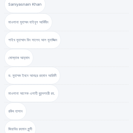
Saniyasnain Khan
মাওলানা মুহাম্মদ যাইনুল আবিদীন
শাইখ মুহাম্মাদ বিন সালেহ আল মুনাজ্জিদ
মোস্তাক আহ্‌মাদ
ড. মুহাম্মদ ইবনে আবদুর রহমান আরিফী
মাওলানা আশেক এলাহী বুলন্দশহরী রহ.
রকিব হাসান
জিয়াউর রহমান মুন্সী