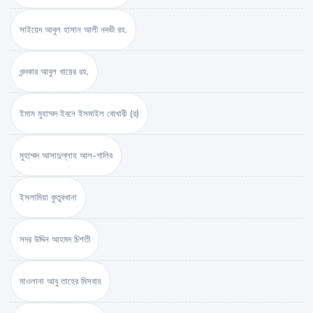
সাইয়েদ আবুল হাসান আলী নদভী রহ.
খন্দকার আবুল খায়ের রহ.
ইমাম মুহাম্মদ ইবনে ইসমাইল বোখারী (র)
মুহাম্মদ আসাদুল্লাহ আল-গালিব
ইসলামিয়া কুতুবখানা
সদর উদ্দিন আহমদ চিশতী
মাওলানা আবু তাহের মিসবাহ