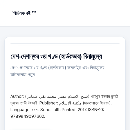
পিডিএফ বই ™
দেশ-দেশান্তর ৩য় খণ্ড (হার্ডকভার) বিনামূল্যে
দেশ-দেশান্তর ৩য় খণ্ড (হার্ডকভার) অনলাইন এবং বিনামূল্যে
ডাউনলোড পড়ুন
Author: (شيخ الاسلام مفتي محمد تقي عثماني) শাইখুল ইসলাম মুফতী
মুহাম্মদ তাকী উসমানী. Publisher: مكتبة الاسلام (মাকতাবাতুল ইসলাম).
Language: বাংলা. Series: 4th Printed, 2017. ISBN-10:
9789849097662.