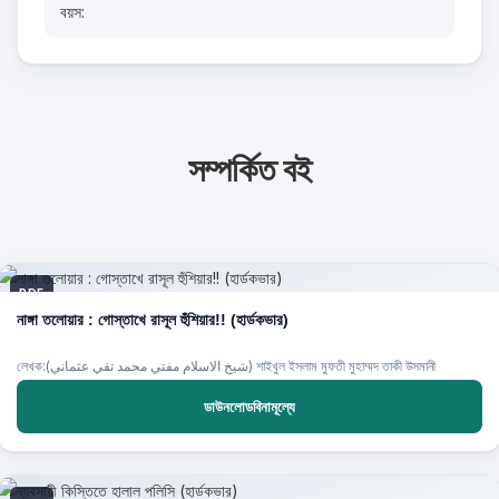
বয়স:
সম্পর্কিত বই
PDF
নাঙ্গা তলোয়ার : গোস্তাখে রাসূল হুঁশিয়ার!! (হার্ডকভার)
লেখক:(شيخ الاسلام مفتي محمد تقي عثماني) শাইখুল ইসলাম মুফতী মুহাম্মদ তাকী উসমানী
ডাউনলোডবিনামূল্যে