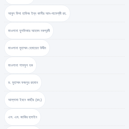
আবুল ফিদা হাফিজ ইব্‌ন কাসীর আদ-দামেশ্‌কী রহ.
মাওলানা যুলফিকার আহমদ নকশবন্দী
মাওলানা মুহাম্মদ হেমায়েত উদ্দীন
মাওলানা শামসুল হক
ড. মুহাম্মদ ফজলুর রহমান
আল্লামা ইবনে কাছীর (রহ.)
এস. এম. জাকির হুসাইন