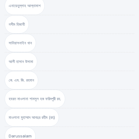
এনায়েতুল্লাহ আল্‌তামাশ
নসীম হিজাযী
সানিয়াসনাইন খান
আলী হাসান উসামা
কে. এম. জি. রহমান
হযরত মাওলানা শামসুল হক ফরিদপুরী রহ.
মাওলানা মুহাম্মাদ আবদুর রহীম (রহ)
Darussalam