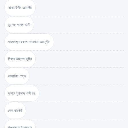
সালাহউদ্দীন জাহাঙ্গীর
মুহাম্মদ আদম আলী
আলহাজ্ব হযরত মাওলানা এমামুদ্দীন
শিহাব আহমেদ তুহিন
জাকারিয়া মাসুদ
মুফতি মুহাম্মাদ শফী রহ.
ডেল কার্নেগী
শরৎচন্দ্র চট্টোপাধ্যায়