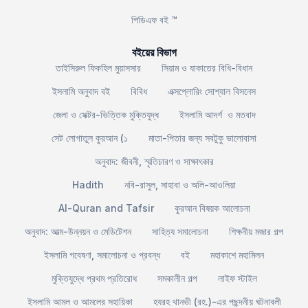
পিডিএফ বই ™
বইয়ের বিভাগ
তাইসিরুল ফিকহিল মুয়াসসার
সিয়াম ও যাকাতের বিধি-বিধান
ইসলামি অনুবাদ বই
বিবিধ
এক্সপ্লোরিং সোশ্যাল বিসনেস
জেলা ও সেক্টর-ভিত্তিক মুক্তিযুদ্ধ
ইসলামি আদর্শ ও মতবাদ
সেট লোগাতুল কুরআন (১
মাতা-পিতার জন্য সবটুকু ভালোবাসা
অনুবাদ: জীবনী, স্মৃতিচারণ ও সাক্ষাৎকার
Hadith
নবি-রাসুল, সাহাবা ও অলি-আওলিয়া
Al-Quran and Tafsir
কুরআন বিষয়ক আলোচনা
অনুবাদ: আত্ম-উন্নয়ন ও মেডিটেশন
সাহিত্য সমালোচনা
শিক্ষনীয় মজার গল্প
ইসলামি গবেষণা, সমালোচনা ও প্রবন্ধ
বই
মহাকাশে মহামিলন
মুক্তিযুদ্ধে প্রথম প্রতিরোধ
সমকালীন গল্প
লাইফ স্টাইল
ইসলামি আমল ও আমলের সহায়িকা
হযরহ থানভী (রহ.)-এর পছন্দনীয় ঘটনাবলী