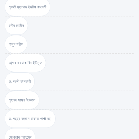
মুফতী মুহাম্মাদ ইদরীস কাসেমী
রশীদ জামীল
মাসুদ শরীফ
আব্দুর রাযযাক বিন ইউসুফ
ড. আলী তানতাবী
মুহম্মদ জাফর ইকবাল
ড. আব্দুর রহমান রাফাত পাশা রহ.
মোশতাক আহমেদ