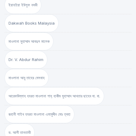
ইয়াহইয়া ইউসুফ নদভী
Dakwah Books Malaysia
মাওলানা মুহাম্মাদ আবদুল মালেক
Dr. V. Abdur Rahim
মাওলানা আবু তাহের মেসবাহ
আরেফবিল্লাহ হযরত মাওলানা শাহ্ হাকীম মুহাম্মাদ আখতার ছাহেব দা. বা.
রূহানী শাইখ হযরত মাওলানা এমামুদ্দীন মোঃ ত্বহা
ড. আলী তানতাভী