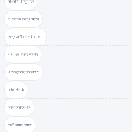
মাওলানা শামসুল হক
ড. মুহাম্মদ ফজলুর রহমান
আল্লামা ইবনে কাছীর (রহ.)
এস. এম. জাকির হুসাইন
এনায়েতুল্লাহ আল্‌তামাশ
নসীম হিজাযী
সানিয়াসনাইন খান
আলী হাসান উসামা