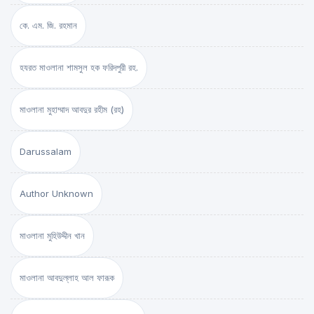
কে. এম. জি. রহমান
হযরত মাওলানা শামসুল হক ফরিদপুরী রহ.
মাওলানা মুহাম্মাদ আবদুর রহীম (রহ)
Darussalam
Author Unknown
মাওলানা মুহিউদ্দীন খান
মাওলানা আবদুল্লাহ আল ফারূক