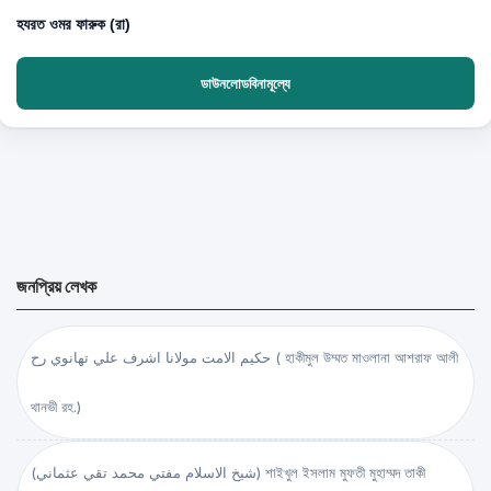
হযরত ওমর ফারুক (রা)
ডাউনলোডবিনামূল্যে
জনপ্রিয় লেখক
حكيم الامت مولانا اشرف علي تهانوي رح ( হাকীমুল উম্মত মাওলানা আশরাফ আলী
থানভী রহ.)
(شيخ الاسلام مفتي محمد تقي عثماني) শাইখুল ইসলাম মুফতী মুহাম্মদ তাকী