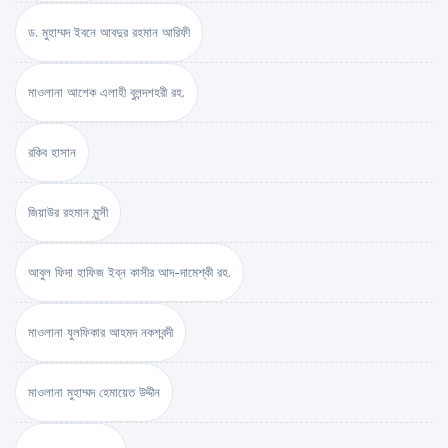
ড. মুহাম্মদ ইবনে আবদুর রহমান আরিফী
মাওলানা আশেক এলাহী বুলন্দশহরী রহ.
রকিব হাসান
জিয়াউর রহমান মুন্সী
আবুল ফিদা হাফিজ ইব্‌ন কাসীর আদ-দামেশ্‌কী রহ.
মাওলানা যুলফিকার আহমদ নকশবন্দী
মাওলানা মুহাম্মদ হেমায়েত উদ্দীন