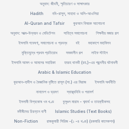
অনুবাদ: জীবনী, স্মৃতিচারণ ও সাক্ষাৎকার
Hadith
নবি-রাসুল, সাহাবা ও অলি-আওলিয়া
Al-Quran and Tafsir
কুরআন বিষয়ক আলোচনা
অনুবাদ: আত্ম-উন্নয়ন ও মেডিটেশন
সাহিত্য সমালোচনা
শিক্ষনীয় মজার গল্প
ইসলামি গবেষণা, সমালোচনা ও প্রবন্ধ
বই
মহাকাশে মহামিলন
মুক্তিযুদ্ধে প্রথম প্রতিরোধ
সমকালীন গল্প
লাইফ স্টাইল
ইসলামি আমল ও আমলের সহায়িকা
হযরহ থানভী (রহ.)-এর পছন্দনীয় ঘটনাবলী
Arabic & Islamic Education
কুরআন-হাদীস ও বৈজ্ঞানিক দৃষ্টিতে রাসূল (সা.) এর মিরাজ
ইসলামি অর্থনীতি
নানাদেশ ও ভ্রমণ
স্বাস্থ্যবিধি ও পরামর্শ
ইসলামী বিশ্বকোষ ৭ম খণ্ড
বুলূগুল মারাম - শব্দার্থ ও তাহক্বীকসহ
মনীষীদের চিরন্তন বাণী
Islamic Studies (Text Books)
Non-Fiction
রাজকুমারী সিরিজ -(১ -৪ খণ্ড) (রকমারি কালেকশন)