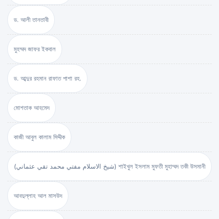
ড. আলী তানতাবী
মুহম্মদ জাফর ইকবাল
ড. আব্দুর রহমান রাফাত পাশা রহ.
মোশতাক আহমেদ
কাজী আবুল কালাম সিদ্দীক
(شيخ الاسلام مفتي محمد تقي عثماني) শাইখুল ইসলাম মুফতী মুহাম্মদ তকী উসমানী
আবদুল্লাহ আল মাসউদ