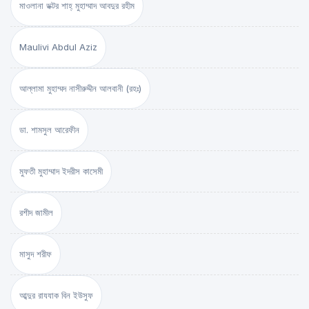
মাওলানা ডক্টর শাহ্‌ মুহাম্মাদ আবদুর রহীম
Maulivi Abdul Aziz
আল্লামা মুহাম্মদ নাসীরুদ্দীন আলবানী (রহঃ)
ডা. শামসুল আরেফীন
মুফতী মুহাম্মাদ ইদরীস কাসেমী
রশীদ জামীল
মাসুদ শরীফ
আব্দুর রাযযাক বিন ইউসুফ