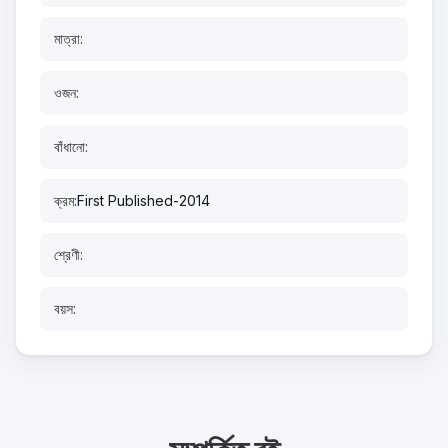
মাত্রা:
ওজন:
বাঁধানো:
ক্রম:
First Published-2014
শ্রেণী:
বয়স: