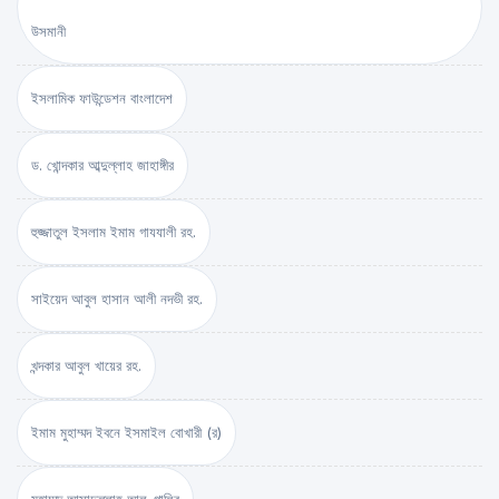
উসমানী
ইসলামিক ফাউন্ডেশন বাংলাদেশ
ড. খোন্দকার আব্দুল্লাহ জাহাঙ্গীর
হুজ্জাতুল ইসলাম ইমাম গাযযালী রহ.
সাইয়েদ আবুল হাসান আলী নদভী রহ.
খন্দকার আবুল খায়ের রহ.
ইমাম মুহাম্মদ ইবনে ইসমাইল বোখারী (র)