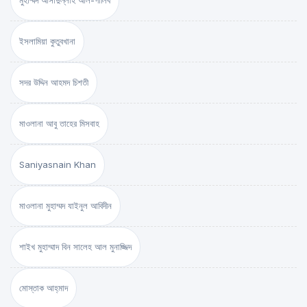
মুহাম্মদ আসাদুল্লাহ আল-গালিব
ইসলামিয়া কুতুবখানা
সদর উদ্দিন আহমদ চিশতী
মাওলানা আবু তাহের মিসবাহ
Saniyasnain Khan
মাওলানা মুহাম্মদ যাইনুল আবিদীন
শাইখ মুহাম্মাদ বিন সালেহ আল মুনাজ্জিদ
মোস্তাক আহ্‌মাদ