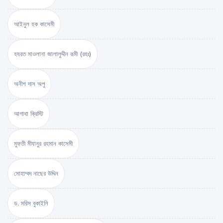
আইনুল হক কাসেমী
হযরত মাওলানা জালালুদ্দীন রূমী (রহঃ)
অনীশ দাস অপু
আগাথা ক্রিস্টি
মুফতী মীযানুর রহমান কাসেমী
মোহাম্মদ নাছের উদ্দিন
ড. মরিস বুকাইলি