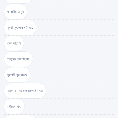
জাকারিয়া মাসুদ
মুফতি মুহাম্মাদ শফী রহ.
ডেল কার্নেগী
শরৎচন্দ্র চট্টোপাধ্যায়
মুহাম্মদী বুক হাউজ
মাওলানা মোঃ মাজহারুল ইসলাম
সৌমেন সাহা