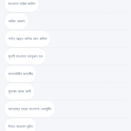
মাওলানা তারিক জামিল
আরিফ আজাদ
শাইখ আব্দুল মালিক আল কাসিম
মুফতী মাওলানা মনসূরুল হক
সালাহউদ্দীন জাহাঙ্গীর
মুহাম্মদ আদম আলী
আলহাজ্ব হযরত মাওলানা এমামুদ্দীন
শিহাব আহমেদ তুহিন