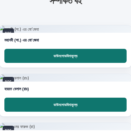
সম্পর্কিত বই
PDF
মহানবী (সা.) এর মো’জেযা
ডাউনলোডবিনামূল্যে
PDF
হযরত বেলাল (রাঃ)
ডাউনলোডবিনামূল্যে
PDF