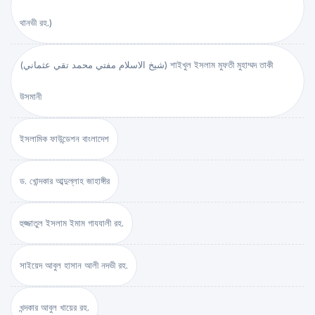
থানভী রহ.)
(شيخ الاسلام مفتي محمد تقي عثماني) শাইখুল ইসলাম মুফতী মুহাম্মদ তাকী
উসমানী
ইসলামিক ফাউন্ডেশন বাংলাদেশ
ড. খোন্দকার আব্দুল্লাহ জাহাঙ্গীর
হুজ্জাতুল ইসলাম ইমাম গাযযালী রহ.
সাইয়েদ আবুল হাসান আলী নদভী রহ.
খন্দকার আবুল খায়ের রহ.