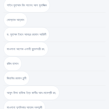
শাইখ মুহাম্মাদ বিন সালেহ আল মুনাজ্জিদ
মোস্তাক আহ্‌মাদ
ড. মুহাম্মদ ইবনে আবদুর রহমান আরিফী
মাওলানা আশেক এলাহী বুলন্দশহরী রহ.
রকিব হাসান
জিয়াউর রহমান মুন্সী
আবুল ফিদা হাফিজ ইব্‌ন কাসীর আদ-দামেশ্‌কী রহ.
মাওলানা যুলফিকার আহমদ নকশবন্দী