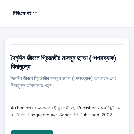
পিডিএফ বই ™
দৈনন্দিন জীবনে প্রিয়নবীর মাসনূন দু’আ (পেপারব্যাক)
বিনামূল্যে
দৈনন্দিন জীবনে প্রিয়নবীর মাসনূন দু’আ (পেপারব্যাক) অনলাইন এবং
বিনামূল্যে ডাউনলোড পড়ুন
Author: মাওলানা আশেক এলাহী বুলন্দশহরী রহ.. Publisher: বাড কম্প্রিন্ট এন্ড
পাবলিকেশন্স. Language: বাংলা. Series: 1st Published, 2002.