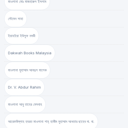
মাওলানা মোঃ মাজহারুল ইসলাম
সৌমেন সাহা
ইয়াহইয়া ইউসুফ নদভী
Dakwah Books Malaysia
মাওলানা মুহাম্মাদ আবদুল মালেক
Dr. V. Abdur Rahim
মাওলানা আবু তাহের মেসবাহ
আরেফবিল্লাহ হযরত মাওলানা শাহ্ হাকীম মুহাম্মাদ আখতার ছাহেব দা. বা.