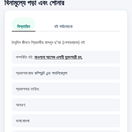
বিনামূল্যে পড়া এবং শোনার
বিস্তারিত
বই পর্যালোচনা
দৈনন্দিন জীবনে প্রিয়নবীর মাসনূন দু’আ (পেপারব্যাক) বই
সম্পর্কিত বই:
মাওলানা আশেক এলাহী বুলন্দশহরী রহ.
প্রকাশক:
বাড কম্প্রিন্ট এন্ড পাবলিকেশন্স
প্রকাশনার তারিখ:
আবরণ:
ভাষা:
বাংলা