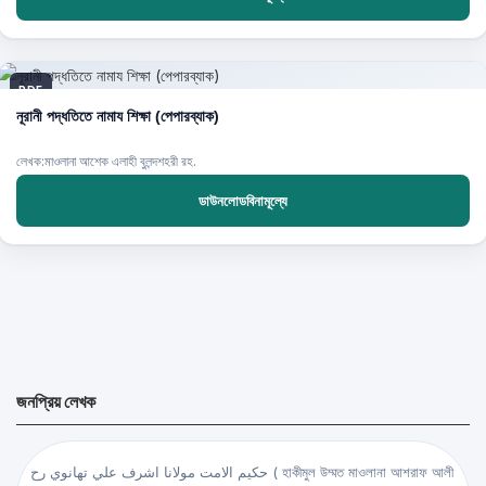
PDF
নূরানী পদ্ধতিতে নামায শিক্ষা (পেপারব্যাক)
লেখক:মাওলানা আশেক এলাহী বুলন্দশহরী রহ.
ডাউনলোডবিনামূল্যে
জনপ্রিয় লেখক
حكيم الامت مولانا اشرف علي تهانوي رح ( হাকীমুল উম্মত মাওলানা আশরাফ আলী