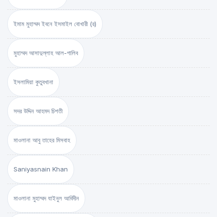
ইমাম মুহাম্মদ ইবনে ইসমাইল বোখারী (র)
মুহাম্মদ আসাদুল্লাহ আল-গালিব
ইসলামিয়া কুতুবখানা
সদর উদ্দিন আহমদ চিশতী
মাওলানা আবু তাহের মিসবাহ
Saniyasnain Khan
মাওলানা মুহাম্মদ যাইনুল আবিদীন