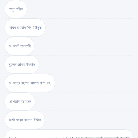
মাসুদ শরীফ
আব্দুর রাযযাক বিন ইউসুফ
ড. আলী তানতাবী
মুহম্মদ জাফর ইকবাল
ড. আব্দুর রহমান রাফাত পাশা রহ.
মোশতাক আহমেদ
কাজী আবুল কালাম সিদ্দীক