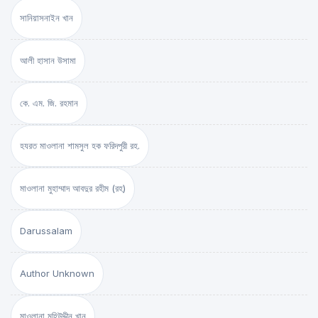
সানিয়াসনাইন খান
আলী হাসান উসামা
কে. এম. জি. রহমান
হযরত মাওলানা শামসুল হক ফরিদপুরী রহ.
মাওলানা মুহাম্মাদ আবদুর রহীম (রহ)
Darussalam
Author Unknown
মাওলানা মুহিউদ্দীন খান