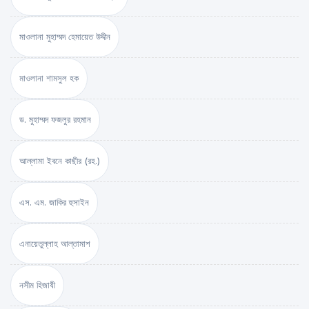
মাওলানা মুহাম্মদ হেমায়েত উদ্দীন
মাওলানা শামসুল হক
ড. মুহাম্মদ ফজলুর রহমান
আল্লামা ইবনে কাছীর (রহ.)
এস. এম. জাকির হুসাইন
এনায়েতুল্লাহ আল্‌তামাশ
নসীম হিজাযী