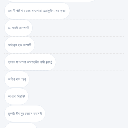
রূহানী শাইখ হযরত মাওলানা এমামুদ্দীন মোঃ ত্বহা
ড. আলী তানতাভী
আইনুল হক কাসেমী
হযরত মাওলানা জালালুদ্দীন রূমী (রহঃ)
অনীশ দাস অপু
আগাথা ক্রিস্টি
মুফতী মীযানুর রহমান কাসেমী