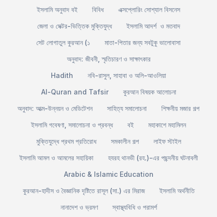
ইসলামি অনুবাদ বই
বিবিধ
এক্সপ্লোরিং সোশ্যাল বিসনেস
জেলা ও সেক্টর-ভিত্তিক মুক্তিযুদ্ধ
ইসলামি আদর্শ ও মতবাদ
সেট লোগাতুল কুরআন (১
মাতা-পিতার জন্য সবটুকু ভালোবাসা
অনুবাদ: জীবনী, স্মৃতিচারণ ও সাক্ষাৎকার
Hadith
নবি-রাসুল, সাহাবা ও অলি-আওলিয়া
Al-Quran and Tafsir
কুরআন বিষয়ক আলোচনা
অনুবাদ: আত্ম-উন্নয়ন ও মেডিটেশন
সাহিত্য সমালোচনা
শিক্ষনীয় মজার গল্প
ইসলামি গবেষণা, সমালোচনা ও প্রবন্ধ
বই
মহাকাশে মহামিলন
মুক্তিযুদ্ধে প্রথম প্রতিরোধ
সমকালীন গল্প
লাইফ স্টাইল
ইসলামি আমল ও আমলের সহায়িকা
হযরহ থানভী (রহ.)-এর পছন্দনীয় ঘটনাবলী
Arabic & Islamic Education
কুরআন-হাদীস ও বৈজ্ঞানিক দৃষ্টিতে রাসূল (সা.) এর মিরাজ
ইসলামি অর্থনীতি
নানাদেশ ও ভ্রমণ
স্বাস্থ্যবিধি ও পরামর্শ