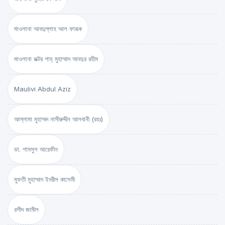
মাওলানা আবদুল্লাহ আল ফারূক
মাওলানা ডক্টর শাহ্‌ মুহাম্মাদ আবদুর রহীম
Maulivi Abdul Aziz
আল্লামা মুহাম্মদ নাসীরুদ্দীন আলবানী (রহঃ)
ডা. শামসুল আরেফীন
মুফতী মুহাম্মাদ ইদরীস কাসেমী
রশীদ জামীল