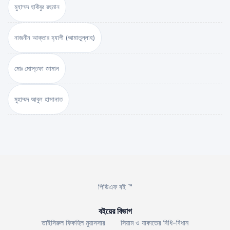
মুহাম্মদ হাবীবুর রহমান
নাজনীন আক্তার হ্যাপী (আমাতুল্লাহ)
মোঃ মোস্তফা জামান
মুহাম্মদ আবুল হাসানাত
পিডিএফ বই ™
বইয়ের বিভাগ
তাইসিরুল ফিকহিল মুয়াসসার
সিয়াম ও যাকাতের বিধি-বিধান