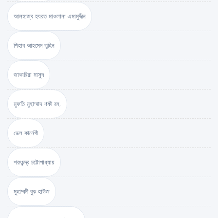
আলহাজ্ব হযরত মাওলানা এমামুদ্দীন
শিহাব আহমেদ তুহিন
জাকারিয়া মাসুদ
মুফতি মুহাম্মাদ শফী রহ.
ডেল কার্নেগী
শরৎচন্দ্র চট্টোপাধ্যায়
মুহাম্মদী বুক হাউজ