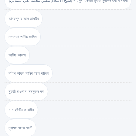
(شيخ الاسلام مفتي محمد تقي عثماني) শাইখুল ইসলাম মুফতী মুহাম্মদ তকী উসমানী
আবদুল্লাহ আল মাসউদ
মাওলানা তারিক জামিল
আরিফ আজাদ
শাইখ আব্দুল মালিক আল কাসিম
মুফতী মাওলানা মনসূরুল হক
সালাহউদ্দীন জাহাঙ্গীর
মুহাম্মদ আদম আলী