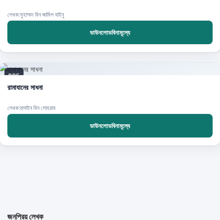
লেখক:মুহাম্মদ বিন জামিল যাইনু
ডাউনলোডবিনামূল্যে
PDF
রামাযানের সাধনা
লেখক:হুসাইন বিন সোহরাব
ডাউনলোডবিনামূল্যে
জনপ্রিয় লেখক