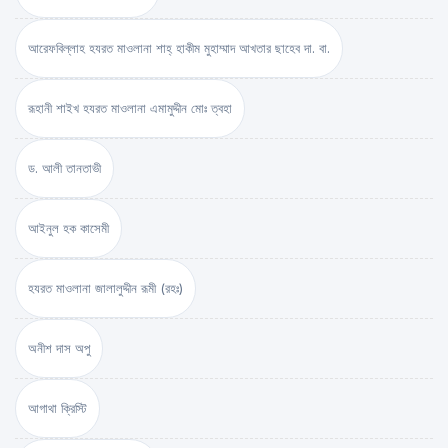
আরেফবিল্লাহ হযরত মাওলানা শাহ্ হাকীম মুহাম্মাদ আখতার ছাহেব দা. বা.
রূহানী শাইখ হযরত মাওলানা এমামুদ্দীন মোঃ ত্বহা
ড. আলী তানতাভী
আইনুল হক কাসেমী
হযরত মাওলানা জালালুদ্দীন রূমী (রহঃ)
অনীশ দাস অপু
আগাথা ক্রিস্টি