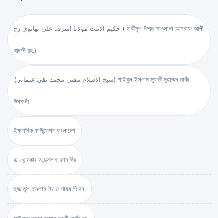
حكيم الامت مولانا اشرف علي تهانوي رح ( হাকীমুল উম্মত মাওলানা আশরাফ আলী
থানভী রহ.)
(شيخ الاسلام مفتي محمد تقي عثماني) শাইখুল ইসলাম মুফতী মুহাম্মদ তাকী
উসমানী
ইসলামিক ফাউন্ডেশন বাংলাদেশ
ড. খোন্দকার আব্দুল্লাহ জাহাঙ্গীর
হুজ্জাতুল ইসলাম ইমাম গাযযালী রহ.