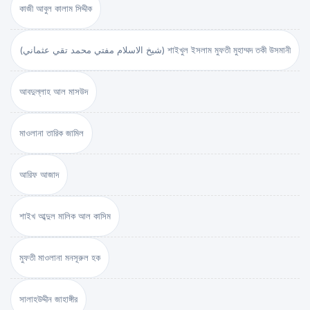
কাজী আবুল কালাম সিদ্দীক
(شيخ الاسلام مفتي محمد تقي عثماني) শাইখুল ইসলাম মুফতী মুহাম্মদ তকী উসমানী
আবদুল্লাহ আল মাসউদ
মাওলানা তারিক জামিল
আরিফ আজাদ
শাইখ আব্দুল মালিক আল কাসিম
মুফতী মাওলানা মনসূরুল হক
সালাহউদ্দীন জাহাঙ্গীর