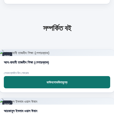
সম্পর্কিত বই
PDF
আল-মাদানী তাজবীদ শিক্ষা (পেপারব্যাক)
লেখক:হুসাইন বিন সোহরাব
ডাউনলোডবিনামূল্যে
PDF
আরকানুল ইসলাম ওয়াল ঈমান