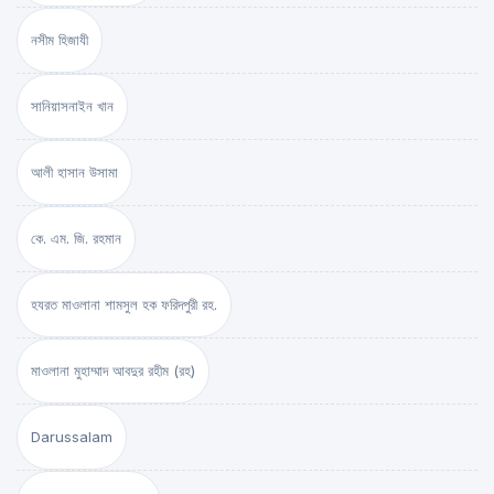
নসীম হিজাযী
সানিয়াসনাইন খান
আলী হাসান উসামা
কে. এম. জি. রহমান
হযরত মাওলানা শামসুল হক ফরিদপুরী রহ.
মাওলানা মুহাম্মাদ আবদুর রহীম (রহ)
Darussalam