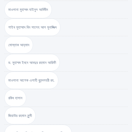
মাওলানা মুহাম্মদ যাইনুল আবিদীন
শাইখ মুহাম্মাদ বিন সালেহ আল মুনাজ্জিদ
মোস্তাক আহ্‌মাদ
ড. মুহাম্মদ ইবনে আবদুর রহমান আরিফী
মাওলানা আশেক এলাহী বুলন্দশহরী রহ.
রকিব হাসান
জিয়াউর রহমান মুন্সী