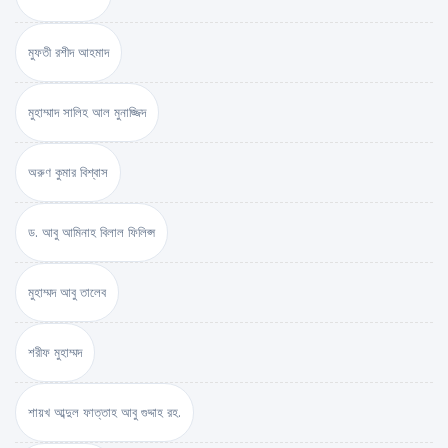
মুফতী রশীদ আহমাদ
মুহাম্মাদ সালিহ আল মুনাজ্জিদ
অরুণ কুমার বিশ্বাস
ড. আবু আমিনাহ বিলাল ফিলিপ্স
মুহাম্মদ আবু তালেব
শরীফ মুহাম্মদ
শায়খ আব্দুল ফাত্তাহ আবু গুদ্দাহ রহ.