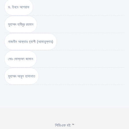
ড. ইবনে আশরাফ
মুহাম্মদ হাবীবুর রহমান
নাজনীন আক্তার হ্যাপী (আমাতুল্লাহ)
মোঃ মোস্তফা জামান
মুহাম্মদ আবুল হাসানাত
পিডিএফ বই ™