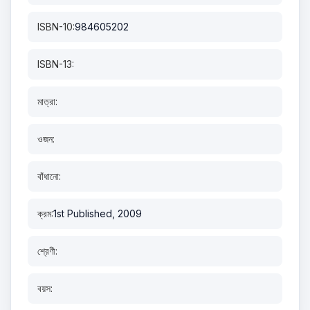
ISBN-10:
984605202
ISBN-13:
মাত্রা:
ওজন:
বাঁধানো:
ক্রম:
1st Published, 2009
শ্রেণী:
বয়স: