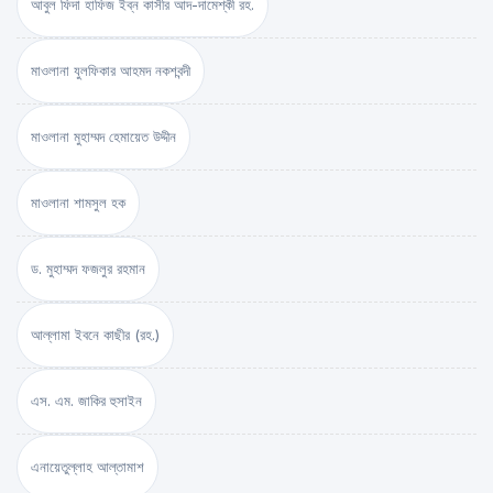
আবুল ফিদা হাফিজ ইব্‌ন কাসীর আদ-দামেশ্‌কী রহ.
মাওলানা যুলফিকার আহমদ নকশবন্দী
মাওলানা মুহাম্মদ হেমায়েত উদ্দীন
মাওলানা শামসুল হক
ড. মুহাম্মদ ফজলুর রহমান
আল্লামা ইবনে কাছীর (রহ.)
এস. এম. জাকির হুসাইন
এনায়েতুল্লাহ আল্‌তামাশ