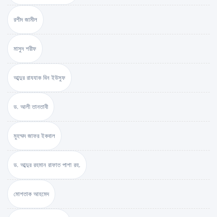
রশীদ জামীল
মাসুদ শরীফ
আব্দুর রাযযাক বিন ইউসুফ
ড. আলী তানতাবী
মুহম্মদ জাফর ইকবাল
ড. আব্দুর রহমান রাফাত পাশা রহ.
মোশতাক আহমেদ