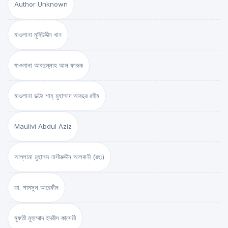
Author Unknown
মাওলানা মুহিউদ্দীন খান
মাওলানা আবদুল্লাহ আল ফারূক
মাওলানা ডক্টর শাহ্‌ মুহাম্মাদ আবদুর রহীম
Maulivi Abdul Aziz
আল্লামা মুহাম্মদ নাসীরুদ্দীন আলবানী (রহঃ)
ডা. শামসুল আরেফীন
মুফতী মুহাম্মাদ ইদরীস কাসেমী