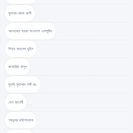
মুহাম্মদ আদম আলী
আলহাজ্ব হযরত মাওলানা এমামুদ্দীন
শিহাব আহমেদ তুহিন
জাকারিয়া মাসুদ
মুফতি মুহাম্মাদ শফী রহ.
ডেল কার্নেগী
শরৎচন্দ্র চট্টোপাধ্যায়