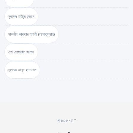
মুহাম্মদ হাবীবুর রহমান
নাজনীন আক্তার হ্যাপী (আমাতুল্লাহ)
মোঃ মোস্তফা জামান
মুহাম্মদ আবুল হাসানাত
পিডিএফ বই ™