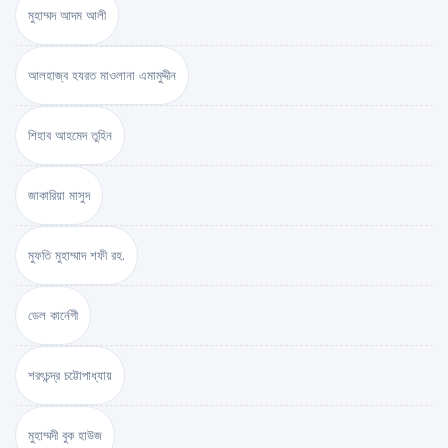
মুহাম্মদ আদম আলী
আলহাজ্ব হযরত মাওলানা এমামুদ্দীন
শিহাব আহমেদ তুহিন
জাকারিয়া মাসুদ
মুফতি মুহাম্মাদ শফী রহ.
ডেল কার্নেগী
শরৎচন্দ্র চট্টোপাধ্যায়
মুহাম্মদী বুক হাউজ