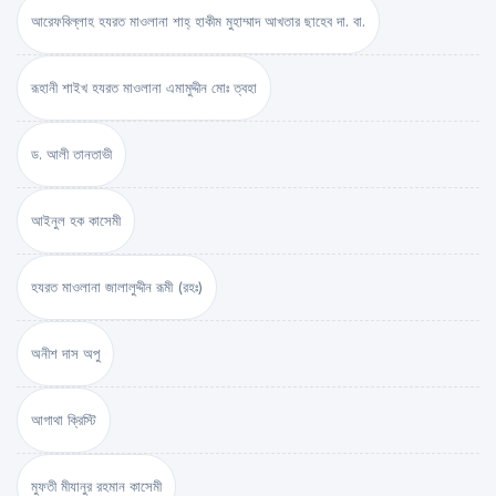
আরেফবিল্লাহ হযরত মাওলানা শাহ্ হাকীম মুহাম্মাদ আখতার ছাহেব দা. বা.
রূহানী শাইখ হযরত মাওলানা এমামুদ্দীন মোঃ ত্বহা
ড. আলী তানতাভী
আইনুল হক কাসেমী
হযরত মাওলানা জালালুদ্দীন রূমী (রহঃ)
অনীশ দাস অপু
আগাথা ক্রিস্টি
মুফতী মীযানুর রহমান কাসেমী