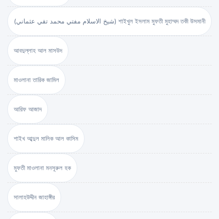
(شيخ الاسلام مفتي محمد تقي عثماني) শাইখুল ইসলাম মুফতী মুহাম্মদ তকী উসমানী
আবদুল্লাহ আল মাসউদ
মাওলানা তারিক জামিল
আরিফ আজাদ
শাইখ আব্দুল মালিক আল কাসিম
মুফতী মাওলানা মনসূরুল হক
সালাহউদ্দীন জাহাঙ্গীর