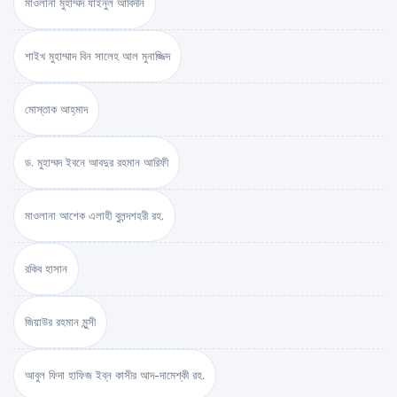
মাওলানা মুহাম্মদ যাইনুল আবিদীন
শাইখ মুহাম্মাদ বিন সালেহ আল মুনাজ্জিদ
মোস্তাক আহ্‌মাদ
ড. মুহাম্মদ ইবনে আবদুর রহমান আরিফী
মাওলানা আশেক এলাহী বুলন্দশহরী রহ.
রকিব হাসান
জিয়াউর রহমান মুন্সী
আবুল ফিদা হাফিজ ইব্‌ন কাসীর আদ-দামেশ্‌কী রহ.