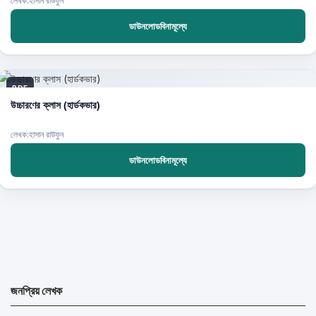
লেখক:হাসান রাউফুন
ডাউনলোডবিনামূল্যে
PDF
উচ্চারণের ক্লাস (হার্ডকভার)
লেখক:হাসান রাউফুন
ডাউনলোডবিনামূল্যে
জনপ্রিয় লেখক