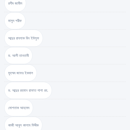
রশীদ জামীল
মাসুদ শরীফ
আব্দুর রাযযাক বিন ইউসুফ
ড. আলী তানতাবী
মুহম্মদ জাফর ইকবাল
ড. আব্দুর রহমান রাফাত পাশা রহ.
মোশতাক আহমেদ
কাজী আবুল কালাম সিদ্দীক