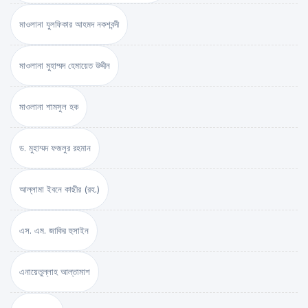
মাওলানা যুলফিকার আহমদ নকশবন্দী
মাওলানা মুহাম্মদ হেমায়েত উদ্দীন
মাওলানা শামসুল হক
ড. মুহাম্মদ ফজলুর রহমান
আল্লামা ইবনে কাছীর (রহ.)
এস. এম. জাকির হুসাইন
এনায়েতুল্লাহ আল্‌তামাশ