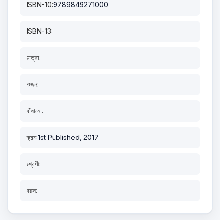
ISBN-10:
9789849271000
ISBN-13:
মাত্রা:
ওজন:
বাঁধানো:
ক্রম:
1st Published, 2017
শ্রেণী:
বয়স: