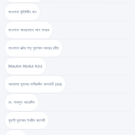
মাওলানা মুহিউদ্দীন খান
মাওলানা আবদুল্লাহ আল ফারূক
মাওলানা ডক্টর শাহ্‌ মুহাম্মাদ আবদুর রহীম
Maulivi Abdul Aziz
আল্লামা মুহাম্মদ নাসীরুদ্দীন আলবানী (রহঃ)
ডা. শামসুল আরেফীন
মুফতী মুহাম্মাদ ইদরীস কাসেমী