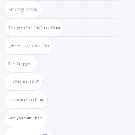
খন্দকার আবুল খায়ের রহ.
ইমাম মুহাম্মদ ইবনে ইসমাইল বোখারী (র)
মুহাম্মদ আসাদুল্লাহ আল-গালিব
ইসলামিয়া কুতুবখানা
সদর উদ্দিন আহমদ চিশতী
মাওলানা আবু তাহের মিসবাহ
Saniyasnain Khan