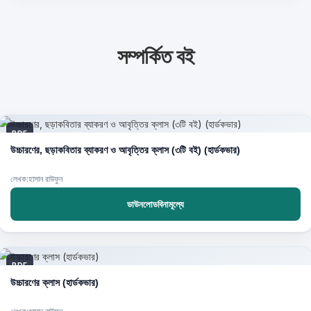
সম্পর্কিত বই
PDF
উচ্চারণের, ছড়াকবিতার ব্যাকরণ ও আবৃত্তির ক্লাস (৩টি বই) (হার্ডকভার)
লেখক:হাসান রাউফুন
ডাউনলোডবিনামূল্যে
PDF
উচ্চারণের ক্লাস (হার্ডকভার)