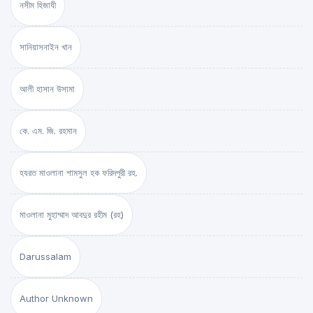
নসীম হিজাযী
সানিয়াসনাইন খান
আলী হাসান উসামা
কে. এম. জি. রহমান
হযরত মাওলানা শামসুল হক ফরিদপুরী রহ.
মাওলানা মুহাম্মাদ আবদুর রহীম (রহ)
Darussalam
Author Unknown