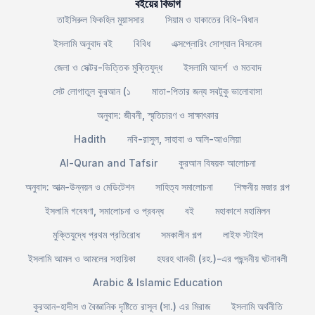
বইয়ের বিভাগ
তাইসিরুল ফিকহিল মুয়াসসার
সিয়াম ও যাকাতের বিধি-বিধান
ইসলামি অনুবাদ বই
বিবিধ
এক্সপ্লোরিং সোশ্যাল বিসনেস
জেলা ও সেক্টর-ভিত্তিক মুক্তিযুদ্ধ
ইসলামি আদর্শ ও মতবাদ
সেট লোগাতুল কুরআন (১
মাতা-পিতার জন্য সবটুকু ভালোবাসা
অনুবাদ: জীবনী, স্মৃতিচারণ ও সাক্ষাৎকার
Hadith
নবি-রাসুল, সাহাবা ও অলি-আওলিয়া
Al-Quran and Tafsir
কুরআন বিষয়ক আলোচনা
অনুবাদ: আত্ম-উন্নয়ন ও মেডিটেশন
সাহিত্য সমালোচনা
শিক্ষনীয় মজার গল্প
ইসলামি গবেষণা, সমালোচনা ও প্রবন্ধ
বই
মহাকাশে মহামিলন
মুক্তিযুদ্ধে প্রথম প্রতিরোধ
সমকালীন গল্প
লাইফ স্টাইল
ইসলামি আমল ও আমলের সহায়িকা
হযরহ থানভী (রহ.)-এর পছন্দনীয় ঘটনাবলী
Arabic & Islamic Education
কুরআন-হাদীস ও বৈজ্ঞানিক দৃষ্টিতে রাসূল (সা.) এর মিরাজ
ইসলামি অর্থনীতি