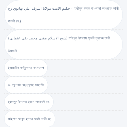
حكيم الامت مولانا اشرف علي تهانوي رح ( হাকীমুল উম্মত মাওলানা আশরাফ আলী
থানভী রহ.)
(شيخ الاسلام مفتي محمد تقي عثماني) শাইখুল ইসলাম মুফতী মুহাম্মদ তাকী
উসমানী
ইসলামিক ফাউন্ডেশন বাংলাদেশ
ড. খোন্দকার আব্দুল্লাহ জাহাঙ্গীর
হুজ্জাতুল ইসলাম ইমাম গাযযালী রহ.
সাইয়েদ আবুল হাসান আলী নদভী রহ.