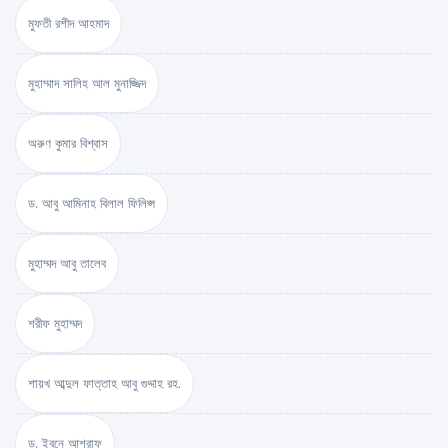
মুফতী রশীদ আহমাদ
মুহাম্মাদ সালিহ আল মুনাজ্জিদ
অরুণ কুমার বিশ্বাস
ড. আবু আমিনাহ বিলাল ফিলিপ্স
মুহাম্মদ আবু তালেব
শরীফ মুহাম্মদ
শায়খ আব্দুল ফাত্তাহ আবু গুদ্দাহ রহ.
ড. ইবনে আশরাফ