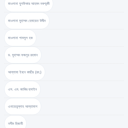
মাওলানা যুলফিকার আহমদ নকশবন্দী
মাওলানা মুহাম্মদ হেমায়েত উদ্দীন
মাওলানা শামসুল হক
ড. মুহাম্মদ ফজলুর রহমান
আল্লামা ইবনে কাছীর (রহ.)
এস. এম. জাকির হুসাইন
এনায়েতুল্লাহ আল্‌তামাশ
নসীম হিজাযী