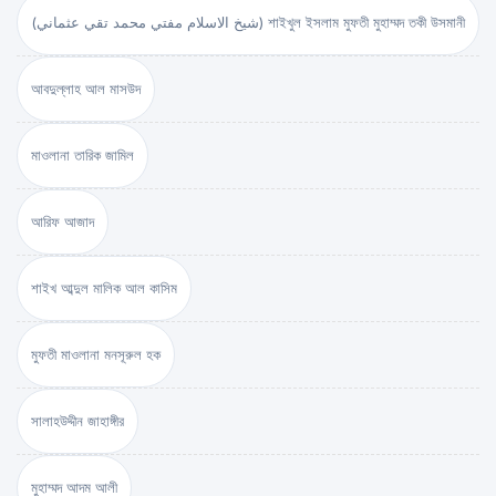
(شيخ الاسلام مفتي محمد تقي عثماني) শাইখুল ইসলাম মুফতী মুহাম্মদ তকী উসমানী
আবদুল্লাহ আল মাসউদ
মাওলানা তারিক জামিল
আরিফ আজাদ
শাইখ আব্দুল মালিক আল কাসিম
মুফতী মাওলানা মনসূরুল হক
সালাহউদ্দীন জাহাঙ্গীর
মুহাম্মদ আদম আলী