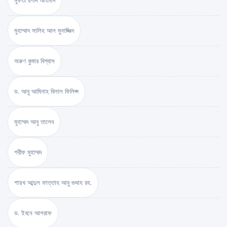
মুফতী রশীদ আহমাদ
মুহাম্মাদ সালিহ আল মুনাজ্জিদ
অরুণ কুমার বিশ্বাস
ড. আবু আমিনাহ বিলাল ফিলিপ্স
মুহাম্মদ আবু তালেব
শরীফ মুহাম্মদ
শায়খ আব্দুল ফাত্তাহ আবু গুদ্দাহ রহ.
ড. ইবনে আশরাফ