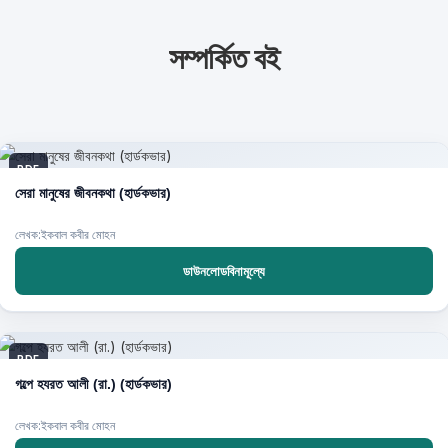
সম্পর্কিত বই
PDF
সেরা মানুষের জীবনকথা (হার্ডকভার)
লেখক:ইকবাল কবীর মোহন
ডাউনলোডবিনামূল্যে
PDF
গল্পে হযরত আলী (রা.) (হার্ডকভার)
লেখক:ইকবাল কবীর মোহন