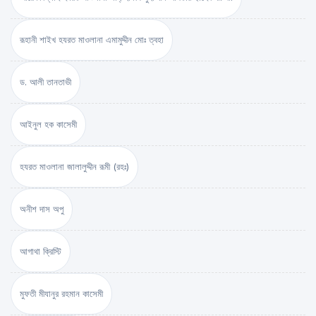
রূহানী শাইখ হযরত মাওলানা এমামুদ্দীন মোঃ ত্বহা
ড. আলী তানতাভী
আইনুল হক কাসেমী
হযরত মাওলানা জালালুদ্দীন রূমী (রহঃ)
অনীশ দাস অপু
আগাথা ক্রিস্টি
মুফতী মীযানুর রহমান কাসেমী