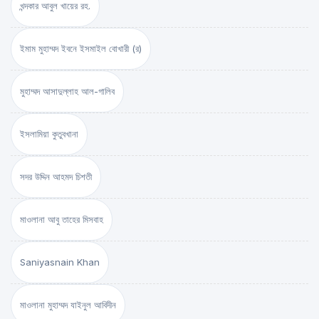
খন্দকার আবুল খায়ের রহ.
ইমাম মুহাম্মদ ইবনে ইসমাইল বোখারী (র)
মুহাম্মদ আসাদুল্লাহ আল-গালিব
ইসলামিয়া কুতুবখানা
সদর উদ্দিন আহমদ চিশতী
মাওলানা আবু তাহের মিসবাহ
Saniyasnain Khan
মাওলানা মুহাম্মদ যাইনুল আবিদীন