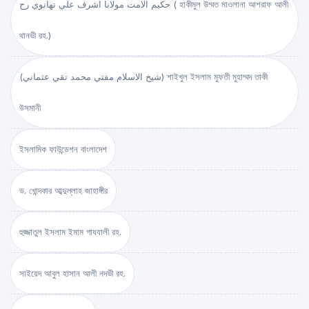
حكيم الامت مولانا اشرف علي تهانوي رح ( হাকীমুল উম্মত মাওলানা আশরাফ আলী
থানভী রহ.)
(شيخ الاسلام مفتي محمد تقي عثماني) শাইখুল ইসলাম মুফতী মুহাম্মদ তাকী
উসমানী
ইসলামিক ফাউন্ডেশন বাংলাদেশ
ড. খোন্দকার আব্দুল্লাহ জাহাঙ্গীর
হুজ্জাতুল ইসলাম ইমাম গাযযালী রহ.
সাইয়েদ আবুল হাসান আলী নদভী রহ.