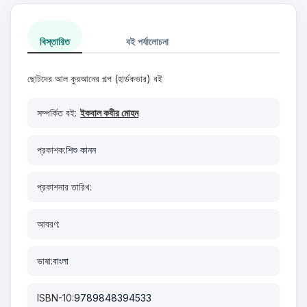
বিস্তারিত
বই পর্যালোচনা
ছোটদের আল কুরআনের গল্প (হার্ডকভার) বই
সম্পর্কিত বই:
ইকবাল কবীর মোহন
প্রকাশক:
শিশু কানন
প্রকাশনার তারিখ:
আবরণ:
ভাষা:
বাংলা
ISBN-10:
9789848394533