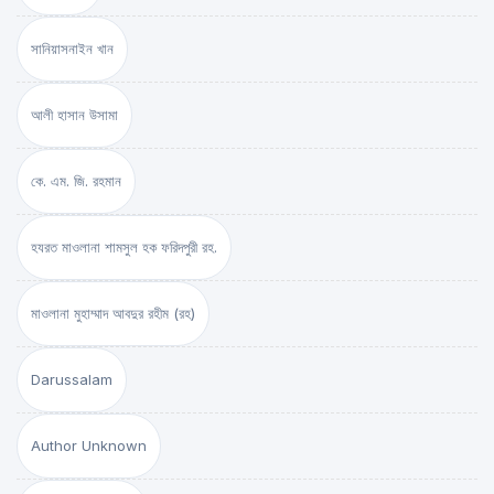
সানিয়াসনাইন খান
আলী হাসান উসামা
কে. এম. জি. রহমান
হযরত মাওলানা শামসুল হক ফরিদপুরী রহ.
মাওলানা মুহাম্মাদ আবদুর রহীম (রহ)
Darussalam
Author Unknown