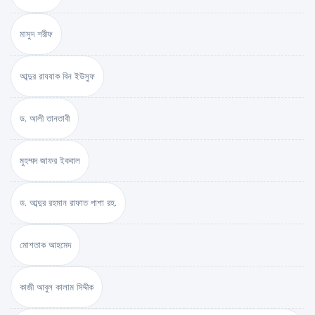
মাসুদ শরীফ
আব্দুর রাযযাক বিন ইউসুফ
ড. আলী তানতাবী
মুহম্মদ জাফর ইকবাল
ড. আব্দুর রহমান রাফাত পাশা রহ.
মোশতাক আহমেদ
কাজী আবুল কালাম সিদ্দীক