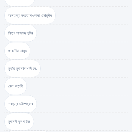
আলহাজ্ব হযরত মাওলানা এমামুদ্দীন
শিহাব আহমেদ তুহিন
জাকারিয়া মাসুদ
মুফতি মুহাম্মাদ শফী রহ.
ডেল কার্নেগী
শরৎচন্দ্র চট্টোপাধ্যায়
মুহাম্মদী বুক হাউজ