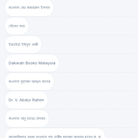
মাওলানা মোঃ মাজহারুল ইসলাম
সৌমেন সাহা
ইয়াহইয়া ইউসুফ নদভী
Dakwah Books Malaysia
মাওলানা মুহাম্মাদ আবদুল মালেক
Dr. V. Abdur Rahim
মাওলানা আবু তাহের মেসবাহ
আরেফবিল্লাহ হযরত মাওলানা শাহ্ হাকীম মুহাম্মাদ আখতার ছাহেব দা. বা.