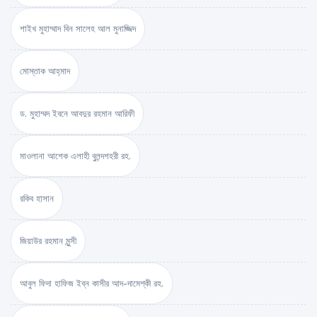
শাইখ মুহাম্মাদ বিন সালেহ আল মুনাজ্জিদ
মোস্তাক আহ্‌মাদ
ড. মুহাম্মদ ইবনে আবদুর রহমান আরিফী
মাওলানা আশেক এলাহী বুলন্দশহরী রহ.
রকিব হাসান
জিয়াউর রহমান মুন্সী
আবুল ফিদা হাফিজ ইব্‌ন কাসীর আদ-দামেশ্‌কী রহ.