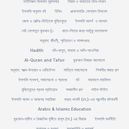
তাইসিরুল ফিকহিল মুয়াসসার
সিয়াম ও যাকাতের বিধি-বিধান
ইসলামি অনুবাদ বই
বিবিধ
এক্সপ্লোরিং সোশ্যাল বিসনেস
জেলা ও সেক্টর-ভিত্তিক মুক্তিযুদ্ধ
ইসলামি আদর্শ ও মতবাদ
সেট লোগাতুল কুরআন (১
মাতা-পিতার জন্য সবটুকু ভালোবাসা
অনুবাদ: জীবনী, স্মৃতিচারণ ও সাক্ষাৎকার
Hadith
নবি-রাসুল, সাহাবা ও অলি-আওলিয়া
Al-Quran and Tafsir
কুরআন বিষয়ক আলোচনা
অনুবাদ: আত্ম-উন্নয়ন ও মেডিটেশন
সাহিত্য সমালোচনা
শিক্ষনীয় মজার গল্প
ইসলামি গবেষণা, সমালোচনা ও প্রবন্ধ
বই
মহাকাশে মহামিলন
মুক্তিযুদ্ধে প্রথম প্রতিরোধ
সমকালীন গল্প
লাইফ স্টাইল
ইসলামি আমল ও আমলের সহায়িকা
হযরহ থানভী (রহ.)-এর পছন্দনীয় ঘটনাবলী
Arabic & Islamic Education
কুরআন-হাদীস ও বৈজ্ঞানিক দৃষ্টিতে রাসূল (সা.) এর মিরাজ
ইসলামি অর্থনীতি
নানাদেশ ও ভ্রমণ
স্বাস্থ্যবিধি ও পরামর্শ