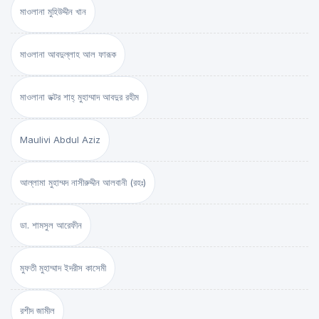
মাওলানা মুহিউদ্দীন খান
মাওলানা আবদুল্লাহ আল ফারূক
মাওলানা ডক্টর শাহ্‌ মুহাম্মাদ আবদুর রহীম
Maulivi Abdul Aziz
আল্লামা মুহাম্মদ নাসীরুদ্দীন আলবানী (রহঃ)
ডা. শামসুল আরেফীন
মুফতী মুহাম্মাদ ইদরীস কাসেমী
রশীদ জামীল