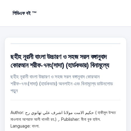
পিডিএফ বই ™
ছহীহ নূরানী বাংলা উচ্চারণ ও সহজ সরল বঙ্গানুবাদ
কোরআন শরীফ-৭নং(সাদা) (হার্ডকভার) বিনামূল্যে
ছহীহ নূরানী বাংলা উচ্চারণ ও সহজ সরল বঙ্গানুবাদ কোরআন
শরীফ-৭নং(সাদা) (হার্ডকভার) অনলাইন এবং বিনামূল্যে ডাউনলোড
পড়ুন
Author: حكيم الامت مولانا اشرف علي تهانوي رح ( হাকীমুল উম্মত
মাওলানা আশরাফ আলী থানভী রহ.) ,. Publisher: মীনা বুক হাউস.
Language: বাংলা.