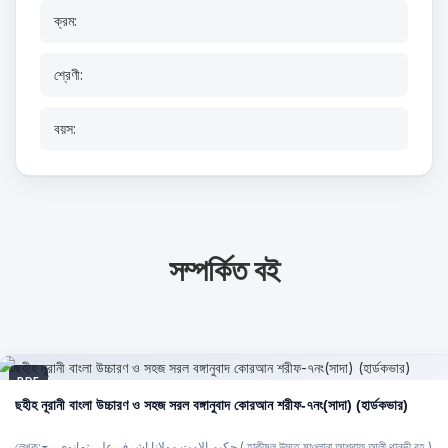
ক্রম:
শ্রেণী:
বয়স:
সম্পর্কিত বই
PDF
ছহীহ নূরানী বাংলা উচ্চারণ ও সহজ সরল বঙ্গানুবাদ কোরআন শরীফ-৭নং(সাদা) (হার্ডকভার)
লেখক:حكيم الامت مولانا اشرف علي تهانوي رح ( হাকীমুল উম্মত মাওলানা আশরাফ আলী থানভী রহ.) ,