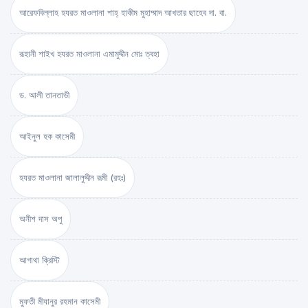
আরেফবিল্লাহ হযরত মাওলানা শাহ্ হাকীম মুহাম্মাদ আখতার ছাহেব দা. বা.
রূহানী শাইখ হযরত মাওলানা এমামুদ্দীন মোঃ ত্বহা
ড. আলী তানতাভী
আইনুল হক কাসেমী
হযরত মাওলানা জালালুদ্দীন রূমী (রহঃ)
অনীশ দাস অপু
আগাথা ক্রিস্টি
মুফতী মীযানুর রহমান কাসেমী