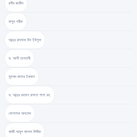
রশীদ জামীল
মাসুদ শরীফ
আব্দুর রাযযাক বিন ইউসুফ
ড. আলী তানতাবী
মুহম্মদ জাফর ইকবাল
ড. আব্দুর রহমান রাফাত পাশা রহ.
মোশতাক আহমেদ
কাজী আবুল কালাম সিদ্দীক