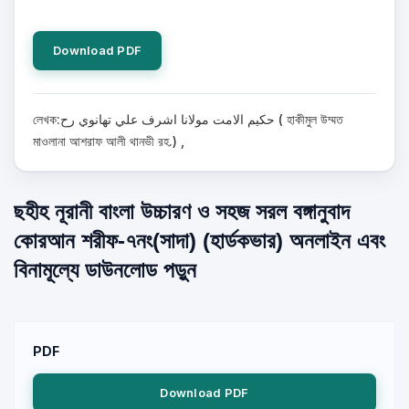
Download PDF
লেখক:حكيم الامت مولانا اشرف علي تهانوي رح ( হাকীমুল উম্মত
মাওলানা আশরাফ আলী থানভী রহ.) ,
ছহীহ নূরানী বাংলা উচ্চারণ ও সহজ সরল বঙ্গানুবাদ
কোরআন শরীফ-৭নং(সাদা) (হার্ডকভার) অনলাইন এবং
বিনামূল্যে ডাউনলোড পড়ুন
PDF
Download PDF