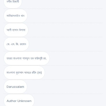
নসীম হিজাযী
সানিয়াসনাইন খান
আলী হাসান উসামা
কে. এম. জি. রহমান
হযরত মাওলানা শামসুল হক ফরিদপুরী রহ.
মাওলানা মুহাম্মাদ আবদুর রহীম (রহ)
Darussalam
Author Unknown