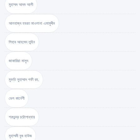
মুহাম্মদ আদম আলী
আলহাজ্ব হযরত মাওলানা এমামুদ্দীন
শিহাব আহমেদ তুহিন
জাকারিয়া মাসুদ
মুফতি মুহাম্মাদ শফী রহ.
ডেল কার্নেগী
শরৎচন্দ্র চট্টোপাধ্যায়
মুহাম্মদী বুক হাউজ