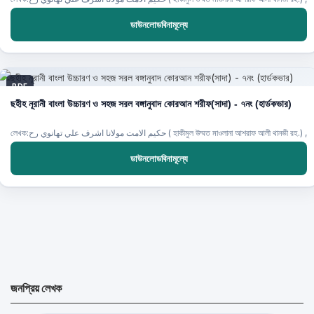
ডাউনলোডবিনামূল্যে
PDF
ছহীহ নূরানী বাংলা উচ্চারণ ও সহজ সরল বঙ্গানুবাদ কোরআন শরীফ(সাদা) - ৭নং (হার্ডকভার)
লেখক:حكيم الامت مولانا اشرف علي تهانوي رح ( হাকীমুল উম্মত মাওলানা আশরাফ আলী থানভী রহ.) ,
ডাউনলোডবিনামূল্যে
জনপ্রিয় লেখক