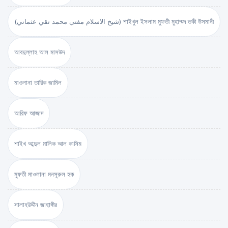
(شيخ الاسلام مفتي محمد تقي عثماني) শাইখুল ইসলাম মুফতী মুহাম্মদ তকী উসমানী
আবদুল্লাহ আল মাসউদ
মাওলানা তারিক জামিল
আরিফ আজাদ
শাইখ আব্দুল মালিক আল কাসিম
মুফতী মাওলানা মনসূরুল হক
সালাহউদ্দীন জাহাঙ্গীর