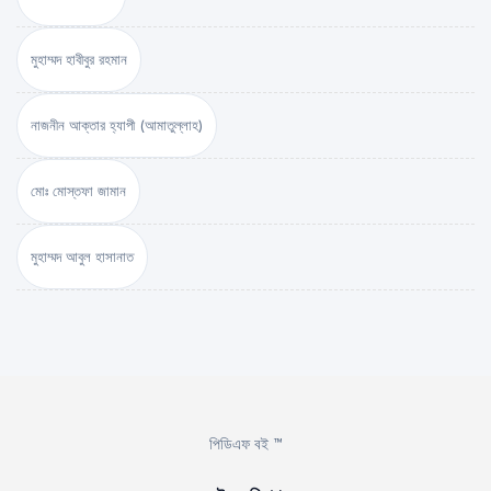
মুহাম্মদ হাবীবুর রহমান
নাজনীন আক্তার হ্যাপী (আমাতুল্লাহ)
মোঃ মোস্তফা জামান
মুহাম্মদ আবুল হাসানাত
পিডিএফ বই ™