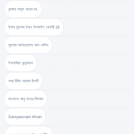
খন্দকার আবুল খায়ের রহ.
ইমাম মুহাম্মদ ইবনে ইসমাইল বোখারী (র)
মুহাম্মদ আসাদুল্লাহ আল-গালিব
ইসলামিয়া কুতুবখানা
সদর উদ্দিন আহমদ চিশতী
মাওলানা আবু তাহের মিসবাহ
Saniyasnain Khan