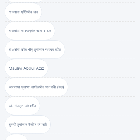
মাওলানা মুহিউদ্দীন খান
মাওলানা আবদুল্লাহ আল ফারূক
মাওলানা ডক্টর শাহ্‌ মুহাম্মাদ আবদুর রহীম
Maulivi Abdul Aziz
আল্লামা মুহাম্মদ নাসীরুদ্দীন আলবানী (রহঃ)
ডা. শামসুল আরেফীন
মুফতী মুহাম্মাদ ইদরীস কাসেমী