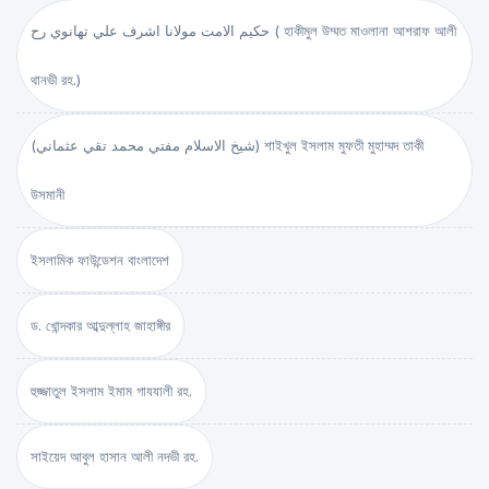
حكيم الامت مولانا اشرف علي تهانوي رح ( হাকীমুল উম্মত মাওলানা আশরাফ আলী
থানভী রহ.)
(شيخ الاسلام مفتي محمد تقي عثماني) শাইখুল ইসলাম মুফতী মুহাম্মদ তাকী
উসমানী
ইসলামিক ফাউন্ডেশন বাংলাদেশ
ড. খোন্দকার আব্দুল্লাহ জাহাঙ্গীর
হুজ্জাতুল ইসলাম ইমাম গাযযালী রহ.
সাইয়েদ আবুল হাসান আলী নদভী রহ.