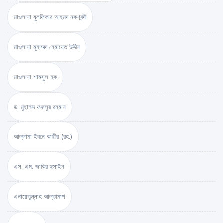
মাওলানা যুলফিকার আহমদ নকশবন্দী
মাওলানা মুহাম্মদ হেমায়েত উদ্দীন
মাওলানা শামসুল হক
ড. মুহাম্মদ ফজলুর রহমান
আল্লামা ইবনে কাছীর (রহ.)
এস. এম. জাকির হুসাইন
এনায়েতুল্লাহ আল্‌তামাশ