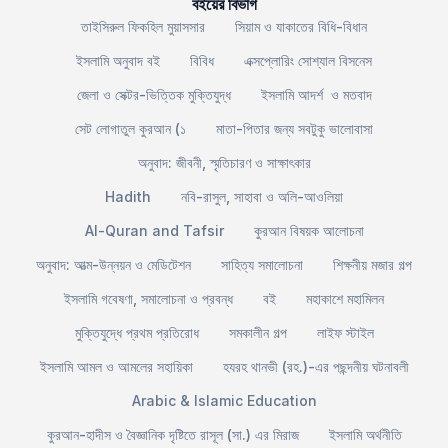
বইয়ের বিভাগ
তাইসিরুল ফিকহিল মুয়াসসার
সিয়াম ও যাকাতের বিধি-বিধান
ইসলামি অনুবাদ বই
বিবিধ
এক্সপ্লোরিং সোশ্যাল বিসনেস
জেলা ও সেক্টর-ভিত্তিক মুক্তিযুদ্ধ
ইসলামি আদর্শ ও মতবাদ
সেট লোগাতুল কুরআন (১
মাতা-পিতার জন্য সবটুকু ভালোবাসা
অনুবাদ: জীবনী, স্মৃতিচারণ ও সাক্ষাৎকার
Hadith
নবি-রাসুল, সাহাবা ও অলি-আওলিয়া
Al-Quran and Tafsir
কুরআন বিষয়ক আলোচনা
অনুবাদ: আত্ম-উন্নয়ন ও মেডিটেশন
সাহিত্য সমালোচনা
শিক্ষনীয় মজার গল্প
ইসলামি গবেষণা, সমালোচনা ও প্রবন্ধ
বই
মহাকাশে মহামিলন
মুক্তিযুদ্ধে প্রথম প্রতিরোধ
সমকালীন গল্প
লাইফ স্টাইল
ইসলামি আমল ও আমলের সহায়িকা
হযরহ থানভী (রহ.)-এর পছন্দনীয় ঘটনাবলী
Arabic & Islamic Education
কুরআন-হাদীস ও বৈজ্ঞানিক দৃষ্টিতে রাসূল (সা.) এর মিরাজ
ইসলামি অর্থনীতি