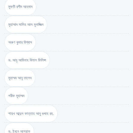
মুফতী রশীদ আহমাদ
মুহাম্মাদ সালিহ আল মুনাজ্জিদ
অরুণ কুমার বিশ্বাস
ড. আবু আমিনাহ বিলাল ফিলিপ্স
মুহাম্মদ আবু তালেব
শরীফ মুহাম্মদ
শায়খ আব্দুল ফাত্তাহ আবু গুদ্দাহ রহ.
ড. ইবনে আশরাফ