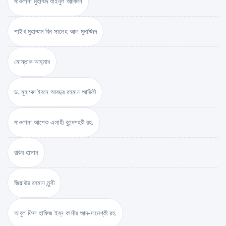
মাওলানা মুহাম্মদ যাইনুল আবিদীন
শাইখ মুহাম্মাদ বিন সালেহ আল মুনাজ্জিদ
মোস্তাক আহ্‌মাদ
ড. মুহাম্মদ ইবনে আবদুর রহমান আরিফী
মাওলানা আশেক এলাহী বুলন্দশহরী রহ.
রকিব হাসান
জিয়াউর রহমান মুন্সী
আবুল ফিদা হাফিজ ইব্‌ন কাসীর আদ-দামেশ্‌কী রহ.