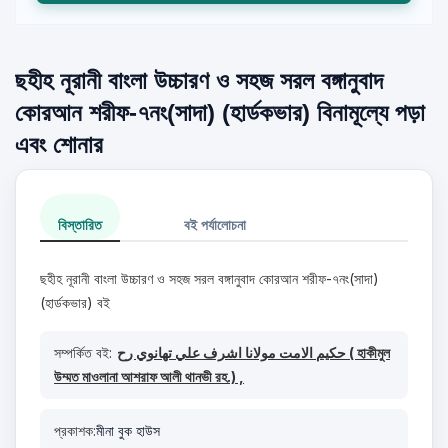
ছহীহ নূরানী বাংলা উচ্চারণ ও সহজ সরল বঙ্গানুবাদ
কোরআন শরীফ-৭নং(সাদা) (হার্ডকভার) বিনামূল্যে পড়া
এবং শোনার
বিস্তারিত
বই পর্যালোচনা
ছহীহ নূরানী বাংলা উচ্চারণ ও সহজ সরল বঙ্গানুবাদ কোরআন শরীফ-৭নং(সাদা)
(হার্ডকভার) বই
সম্পর্কিত বই:
حكيم الامت مولانا اشرف علي تهانوي رح ( হাকীমুল
উম্মত মাওলানা আশরাফ আলী থানভী রহ.) ,
প্রকাশক:
মীনা বুক হাউস