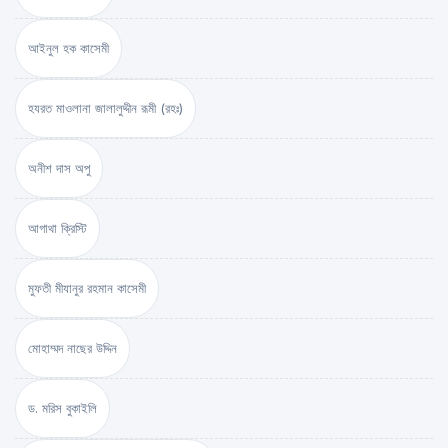
আইনুল হক কাসেমী
হযরত মাওলানা জালালুদ্দীন রূমী (রহঃ)
অনীশ দাস অপু
আগাথা ক্রিস্টি
মুফতী মীযানুর রহমান কাসেমী
মোহাম্মদ নাছের উদ্দিন
ড. মরিস বুকাইলি