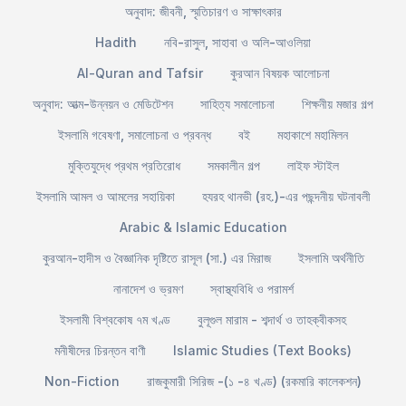
অনুবাদ: জীবনী, স্মৃতিচারণ ও সাক্ষাৎকার
Hadith
নবি-রাসুল, সাহাবা ও অলি-আওলিয়া
Al-Quran and Tafsir
কুরআন বিষয়ক আলোচনা
অনুবাদ: আত্ম-উন্নয়ন ও মেডিটেশন
সাহিত্য সমালোচনা
শিক্ষনীয় মজার গল্প
ইসলামি গবেষণা, সমালোচনা ও প্রবন্ধ
বই
মহাকাশে মহামিলন
মুক্তিযুদ্ধে প্রথম প্রতিরোধ
সমকালীন গল্প
লাইফ স্টাইল
ইসলামি আমল ও আমলের সহায়িকা
হযরহ থানভী (রহ.)-এর পছন্দনীয় ঘটনাবলী
Arabic & Islamic Education
কুরআন-হাদীস ও বৈজ্ঞানিক দৃষ্টিতে রাসূল (সা.) এর মিরাজ
ইসলামি অর্থনীতি
নানাদেশ ও ভ্রমণ
স্বাস্থ্যবিধি ও পরামর্শ
ইসলামী বিশ্বকোষ ৭ম খণ্ড
বুলূগুল মারাম - শব্দার্থ ও তাহক্বীকসহ
মনীষীদের চিরন্তন বাণী
Islamic Studies (Text Books)
Non-Fiction
রাজকুমারী সিরিজ -(১ -৪ খণ্ড) (রকমারি কালেকশন)