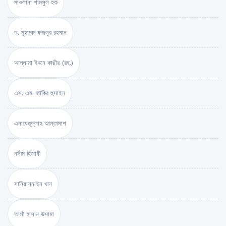
মাওলানা শামসুল হক
ড. মুহাম্মদ ফজলুর রহমান
আল্লামা ইবনে কাছীর (রহ.)
এস. এম. জাকির হুসাইন
এনায়েতুল্লাহ আল্‌তামাশ
নসীম হিজাযী
সানিয়াসনাইন খান
আলী হাসান উসামা