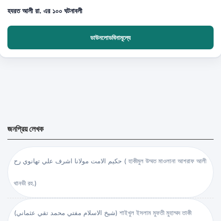
হযরত আলী রা. এর ১০০ ঘটনাবলী
ডাউনলোডবিনামূল্যে
জনপ্রিয় লেখক
حكيم الامت مولانا اشرف علي تهانوي رح ( হাকীমুল উম্মত মাওলানা আশরাফ আলী
থানভী রহ.)
(شيخ الاسلام مفتي محمد تقي عثماني) শাইখুল ইসলাম মুফতী মুহাম্মদ তাকী