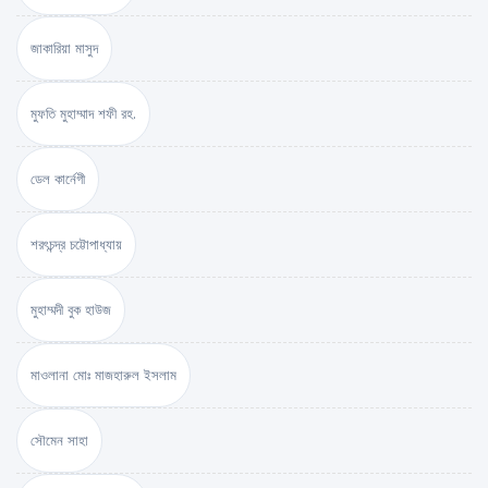
জাকারিয়া মাসুদ
মুফতি মুহাম্মাদ শফী রহ.
ডেল কার্নেগী
শরৎচন্দ্র চট্টোপাধ্যায়
মুহাম্মদী বুক হাউজ
মাওলানা মোঃ মাজহারুল ইসলাম
সৌমেন সাহা