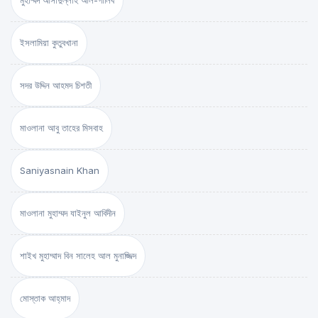
মুহাম্মদ আসাদুল্লাহ আল-গালিব
ইসলামিয়া কুতুবখানা
সদর উদ্দিন আহমদ চিশতী
মাওলানা আবু তাহের মিসবাহ
Saniyasnain Khan
মাওলানা মুহাম্মদ যাইনুল আবিদীন
শাইখ মুহাম্মাদ বিন সালেহ আল মুনাজ্জিদ
মোস্তাক আহ্‌মাদ