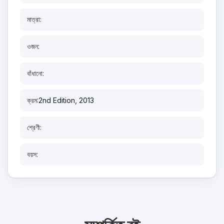
মাত্রা:
ওজন:
বাঁধানো:
ক্রম:
2nd Edition, 2013
শ্রেণী:
বয়স: