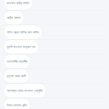
মাওলানা তারিক জামিল
আরিফ আজাদ
শাইখ আব্দুল মালিক আল কাসিম
মুফতী মাওলানা মনসূরুল হক
সালাহউদ্দীন জাহাঙ্গীর
মুহাম্মদ আদম আলী
আলহাজ্ব হযরত মাওলানা এমামুদ্দীন
শিহাব আহমেদ তুহিন