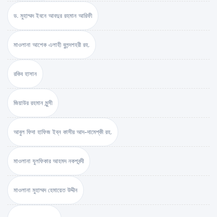
ড. মুহাম্মদ ইবনে আবদুর রহমান আরিফী
মাওলানা আশেক এলাহী বুলন্দশহরী রহ.
রকিব হাসান
জিয়াউর রহমান মুন্সী
আবুল ফিদা হাফিজ ইব্‌ন কাসীর আদ-দামেশ্‌কী রহ.
মাওলানা যুলফিকার আহমদ নকশবন্দী
মাওলানা মুহাম্মদ হেমায়েত উদ্দীন