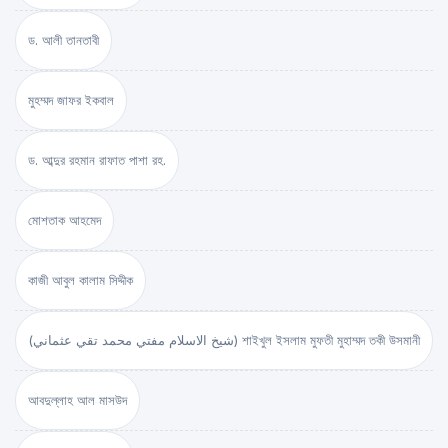
ড. আলী তানতাবী
মুহম্মদ জাফর ইকবাল
ড. আব্দুর রহমান রাফাত পাশা রহ.
মোশতাক আহমেদ
কাজী আবুল কালাম সিদ্দীক
(شيخ الاسلام مفتي محمد تقي عثماني) শাইখুল ইসলাম মুফতী মুহাম্মদ তকী উসমানী
আবদুল্লাহ আল মাসউদ