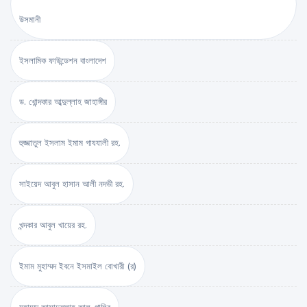
উসমানী
ইসলামিক ফাউন্ডেশন বাংলাদেশ
ড. খোন্দকার আব্দুল্লাহ জাহাঙ্গীর
হুজ্জাতুল ইসলাম ইমাম গাযযালী রহ.
সাইয়েদ আবুল হাসান আলী নদভী রহ.
খন্দকার আবুল খায়ের রহ.
ইমাম মুহাম্মদ ইবনে ইসমাইল বোখারী (র)