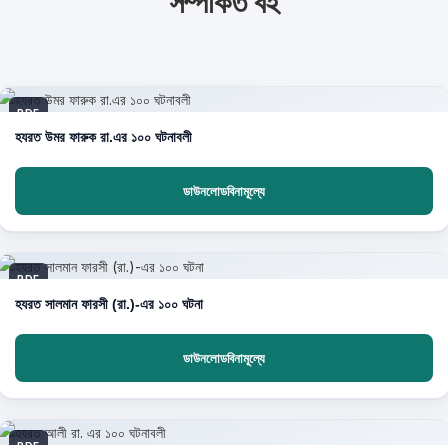
সম্পর্কিত বই
PDF
হযরত উমর ফারুক রা.এর ১০০ ঘটনাবলী
ডাউনলোডবিনামূল্যে
PDF
হযরত সালমান ফারসী (রা.)-এর ১০০ ঘটনা
ডাউনলোডবিনামূল্যে
PDF