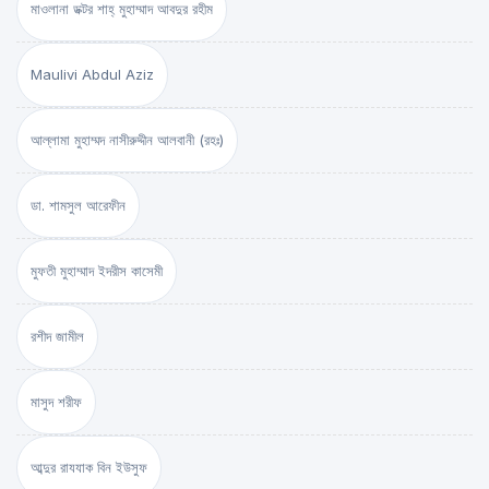
মাওলানা ডক্টর শাহ্‌ মুহাম্মাদ আবদুর রহীম
Maulivi Abdul Aziz
আল্লামা মুহাম্মদ নাসীরুদ্দীন আলবানী (রহঃ)
ডা. শামসুল আরেফীন
মুফতী মুহাম্মাদ ইদরীস কাসেমী
রশীদ জামীল
মাসুদ শরীফ
আব্দুর রাযযাক বিন ইউসুফ