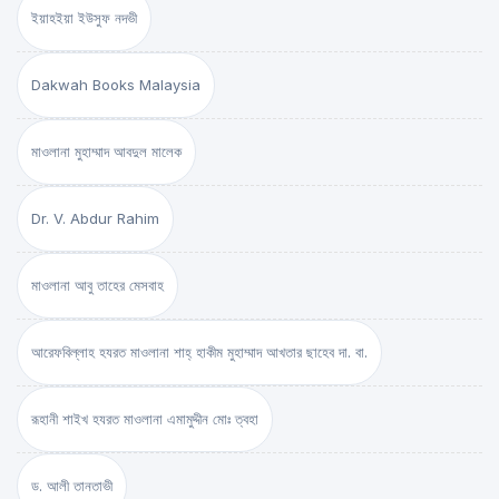
ইয়াহইয়া ইউসুফ নদভী
Dakwah Books Malaysia
মাওলানা মুহাম্মাদ আবদুল মালেক
Dr. V. Abdur Rahim
মাওলানা আবু তাহের মেসবাহ
আরেফবিল্লাহ হযরত মাওলানা শাহ্ হাকীম মুহাম্মাদ আখতার ছাহেব দা. বা.
রূহানী শাইখ হযরত মাওলানা এমামুদ্দীন মোঃ ত্বহা
ড. আলী তানতাভী