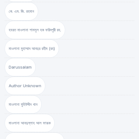
কে. এম. জি. রহমান
হযরত মাওলানা শামসুল হক ফরিদপুরী রহ.
মাওলানা মুহাম্মাদ আবদুর রহীম (রহ)
Darussalam
Author Unknown
মাওলানা মুহিউদ্দীন খান
মাওলানা আবদুল্লাহ আল ফারূক