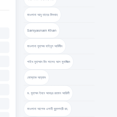
মাওলানা আবু তাহের মিসবাহ
Saniyasnain Khan
মাওলানা মুহাম্মদ যাইনুল আবিদীন
শাইখ মুহাম্মাদ বিন সালেহ আল মুনাজ্জিদ
মোস্তাক আহ্‌মাদ
ড. মুহাম্মদ ইবনে আবদুর রহমান আরিফী
মাওলানা আশেক এলাহী বুলন্দশহরী রহ.