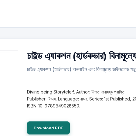
চাইল্ড এ্যাকশন (হার্ডকভার) বিনামূল্য
চাইল্ড এ্যাকশন (হার্ডকভার) অনলাইন এবং বিনামূল্যে ডাউনলোড পড়
Divine being Storyteler!. Author: নিশাত তাবাসসুম প্রাপ্তি.
Publisher: বিভাস. Language: বাংলা. Series: 1st Published, 2
ISBN-10: 9789849028550.
Download PDF