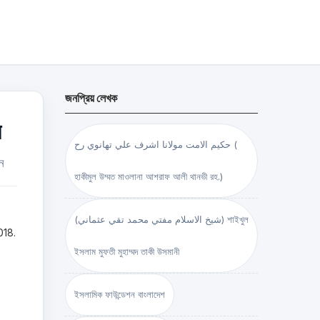
জনপ্রিয় লেখক
ে
حكيم الامت مولانا اشرف علي تهانوي رح (
ুন
হাকীমুল উম্মত মাওলানা আশরাফ আলী থানভী রহ.)
(شيخ الاسلام مفتي محمد تقي عثماني) শাইখুল
018.
ইসলাম মুফতী মুহাম্মদ তাকী উসমানী
ইসলামিক ফাউন্ডেশন বাংলাদেশ