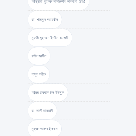
আল্লামা মুহাম্মদ নাসীরুদ্দীন আলবানী (রহঃ)
ডা. শামসুল আরেফীন
মুফতী মুহাম্মাদ ইদরীস কাসেমী
রশীদ জামীল
মাসুদ শরীফ
আব্দুর রাযযাক বিন ইউসুফ
ড. আলী তানতাবী
মুহম্মদ জাফর ইকবাল