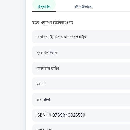
বিস্তারিত
বই পর্যালোচনা
চাইল্ড এ্যাকশন (হার্ডকভার) বই
সম্পর্কিত বই:
নিশাত তাবাসসুম প্রাপ্তি
প্রকাশক:
বিভাস
প্রকাশনার তারিখ:
আবরণ:
ভাষা:
বাংলা
ISBN-10:
9789849028550