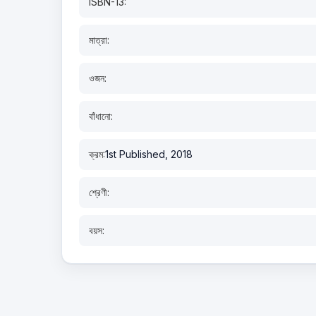
ISBN-13:
মাত্রা:
ওজন:
বাঁধানো:
ক্রম:
1st Published, 2018
শ্রেণী:
বয়স: