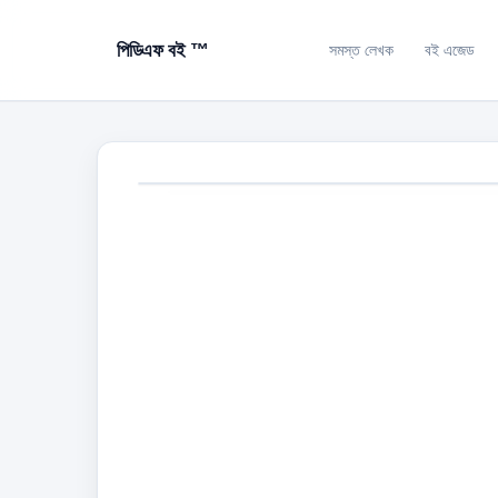
পিডিএফ বই ™
সমস্ত লেখক
বই এজেড