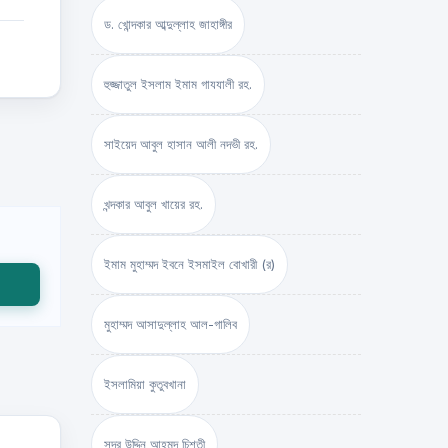
ড. খোন্দকার আব্দুল্লাহ জাহাঙ্গীর
হুজ্জাতুল ইসলাম ইমাম গাযযালী রহ.
সাইয়েদ আবুল হাসান আলী নদভী রহ.
খন্দকার আবুল খায়ের রহ.
ইমাম মুহাম্মদ ইবনে ইসমাইল বোখারী (র)
মুহাম্মদ আসাদুল্লাহ আল-গালিব
ইসলামিয়া কুতুবখানা
সদর উদ্দিন আহমদ চিশতী