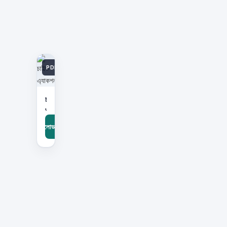
PDF
চাইল্ড
এ্যাকশন(হার্ডকভার)
ডাউনলোডবিনামূল্যে