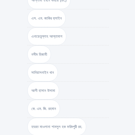
আল্লামা ইবনে কাছীর (রহ.)
এস. এম. জাকির হুসাইন
এনায়েতুল্লাহ আল্‌তামাশ
নসীম হিজাযী
সানিয়াসনাইন খান
আলী হাসান উসামা
কে. এম. জি. রহমান
হযরত মাওলানা শামসুল হক ফরিদপুরী রহ.