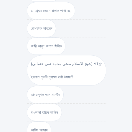
ড. আব্দুর রহমান রাফাত পাশা রহ.
মোশতাক আহমেদ
কাজী আবুল কালাম সিদ্দীক
(شيخ الاسلام مفتي محمد تقي عثماني) শাইখুল
ইসলাম মুফতী মুহাম্মদ তকী উসমানী
আবদুল্লাহ আল মাসউদ
মাওলানা তারিক জামিল
আরিফ আজাদ