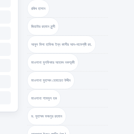
রকিব হাসান
জিয়াউর রহমান মুন্সী
আবুল ফিদা হাফিজ ইব্‌ন কাসীর আদ-দামেশ্‌কী রহ.
মাওলানা যুলফিকার আহমদ নকশবন্দী
মাওলানা মুহাম্মদ হেমায়েত উদ্দীন
মাওলানা শামসুল হক
ড. মুহাম্মদ ফজলুর রহমান