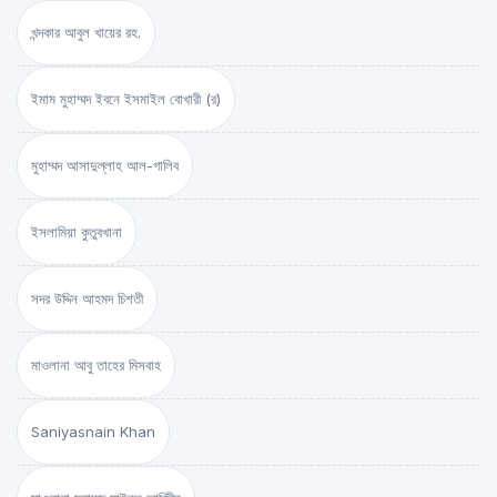
খন্দকার আবুল খায়ের রহ.
ইমাম মুহাম্মদ ইবনে ইসমাইল বোখারী (র)
মুহাম্মদ আসাদুল্লাহ আল-গালিব
ইসলামিয়া কুতুবখানা
সদর উদ্দিন আহমদ চিশতী
মাওলানা আবু তাহের মিসবাহ
Saniyasnain Khan