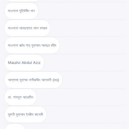
মাওলানা মুহিউদ্দীন খান
মাওলানা আবদুল্লাহ আল ফারূক
মাওলানা ডক্টর শাহ্‌ মুহাম্মাদ আবদুর রহীম
Maulivi Abdul Aziz
আল্লামা মুহাম্মদ নাসীরুদ্দীন আলবানী (রহঃ)
ডা. শামসুল আরেফীন
মুফতী মুহাম্মাদ ইদরীস কাসেমী