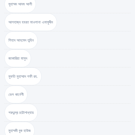
মুহাম্মদ আদম আলী
আলহাজ্ব হযরত মাওলানা এমামুদ্দীন
শিহাব আহমেদ তুহিন
জাকারিয়া মাসুদ
মুফতি মুহাম্মাদ শফী রহ.
ডেল কার্নেগী
শরৎচন্দ্র চট্টোপাধ্যায়
মুহাম্মদী বুক হাউজ