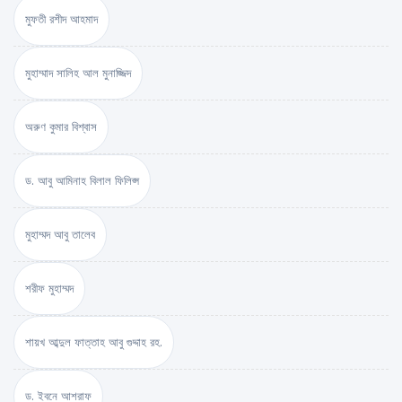
মুফতী রশীদ আহমাদ
মুহাম্মাদ সালিহ আল মুনাজ্জিদ
অরুণ কুমার বিশ্বাস
ড. আবু আমিনাহ বিলাল ফিলিপ্স
মুহাম্মদ আবু তালেব
শরীফ মুহাম্মদ
শায়খ আব্দুল ফাত্তাহ আবু গুদ্দাহ রহ.
ড. ইবনে আশরাফ