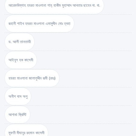
আরেফবিল্লাহ হযরত মাওলানা শাহ্ হাকীম মুহাম্মাদ আখতার ছাহেব দা. বা.
রূহানী শাইখ হযরত মাওলানা এমামুদ্দীন মোঃ ত্বহা
ড. আলী তানতাভী
আইনুল হক কাসেমী
হযরত মাওলানা জালালুদ্দীন রূমী (রহঃ)
অনীশ দাস অপু
আগাথা ক্রিস্টি
মুফতী মীযানুর রহমান কাসেমী