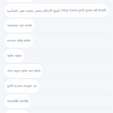
(شيخ الاسلام مفتي محمد تقي عثماني) শাইখুল ইসলাম মুফতী মুহাম্মদ তকী উসমানী
আবদুল্লাহ আল মাসউদ
মাওলানা তারিক জামিল
আরিফ আজাদ
শাইখ আব্দুল মালিক আল কাসিম
মুফতী মাওলানা মনসূরুল হক
সালাহউদ্দীন জাহাঙ্গীর