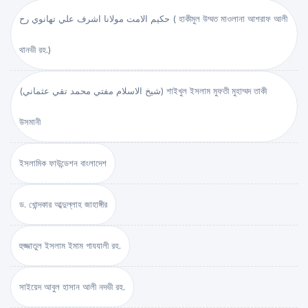
حكيم الامت مولانا اشرف علي تهانوي رح ( হাকীমুল উম্মত মাওলানা আশরাফ আলী
থানভী রহ.)
(شيخ الاسلام مفتي محمد تقي عثماني) শাইখুল ইসলাম মুফতী মুহাম্মদ তাকী
উসমানী
ইসলামিক ফাউন্ডেশন বাংলাদেশ
ড. খোন্দকার আব্দুল্লাহ জাহাঙ্গীর
হুজ্জাতুল ইসলাম ইমাম গাযযালী রহ.
সাইয়েদ আবুল হাসান আলী নদভী রহ.