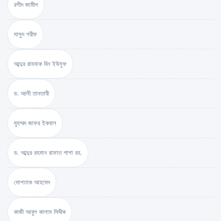
রশীদ জামীল
মাসুদ শরীফ
আব্দুর রাযযাক বিন ইউসুফ
ড. আলী তানতাবী
মুহম্মদ জাফর ইকবাল
ড. আব্দুর রহমান রাফাত পাশা রহ.
মোশতাক আহমেদ
কাজী আবুল কালাম সিদ্দীক