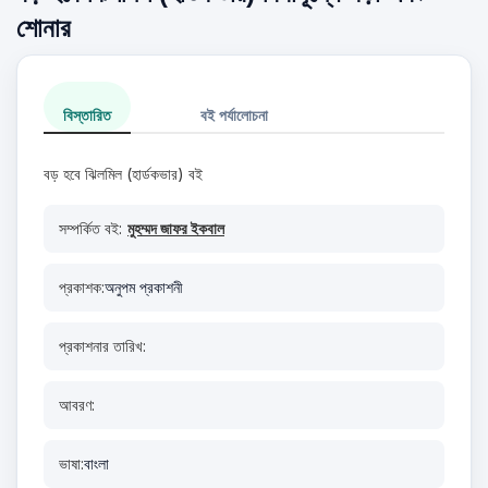
শোনার
বিস্তারিত
বই পর্যালোচনা
বড় হবে ঝিলমিল (হার্ডকভার) বই
সম্পর্কিত বই:
মুহম্মদ জাফর ইকবাল
প্রকাশক:
অনুপম প্রকাশনী
প্রকাশনার তারিখ:
আবরণ:
ভাষা:
বাংলা