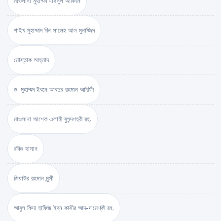
মাওলানা মুহাম্মদ যাইনুল আবিদীন
শাইখ মুহাম্মাদ বিন সালেহ আল মুনাজ্জিদ
মোস্তাক আহ্‌মাদ
ড. মুহাম্মদ ইবনে আবদুর রহমান আরিফী
মাওলানা আশেক এলাহী বুলন্দশহরী রহ.
রকিব হাসান
জিয়াউর রহমান মুন্সী
আবুল ফিদা হাফিজ ইব্‌ন কাসীর আদ-দামেশ্‌কী রহ.