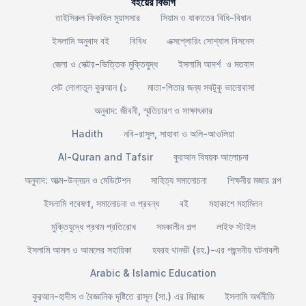
বইয়ের বিভাগ
তাইসিরুল ফিকহিল মুয়াসসার
সিয়াম ও যাকাতের বিধি-বিধান
ইসলামি অনুবাদ বই
বিবিধ
এক্সপ্লোরিং সোশ্যাল বিসনেস
জেলা ও সেক্টর-ভিত্তিক মুক্তিযুদ্ধ
ইসলামি আদর্শ ও মতবাদ
সেট লোগাতুল কুরআন (১
মাতা-পিতার জন্য সবটুকু ভালোবাসা
অনুবাদ: জীবনী, স্মৃতিচারণ ও সাক্ষাৎকার
Hadith
নবি-রাসুল, সাহাবা ও অলি-আওলিয়া
Al-Quran and Tafsir
কুরআন বিষয়ক আলোচনা
অনুবাদ: আত্ম-উন্নয়ন ও মেডিটেশন
সাহিত্য সমালোচনা
শিক্ষনীয় মজার গল্প
ইসলামি গবেষণা, সমালোচনা ও প্রবন্ধ
বই
মহাকাশে মহামিলন
মুক্তিযুদ্ধে প্রথম প্রতিরোধ
সমকালীন গল্প
লাইফ স্টাইল
ইসলামি আমল ও আমলের সহায়িকা
হযরহ থানভী (রহ.)-এর পছন্দনীয় ঘটনাবলী
Arabic & Islamic Education
কুরআন-হাদীস ও বৈজ্ঞানিক দৃষ্টিতে রাসূল (সা.) এর মিরাজ
ইসলামি অর্থনীতি