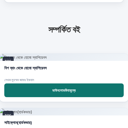
সম্পর্কিত বই
PDF
বিগ ব্যাং থেকে হোমো স্যাপিয়েনস
লেখক:মুহম্মদ জাফর ইকবাল
ডাউনলোডবিনামূল্যে
PDF
সাইক্লোন(হার্ডকভার)