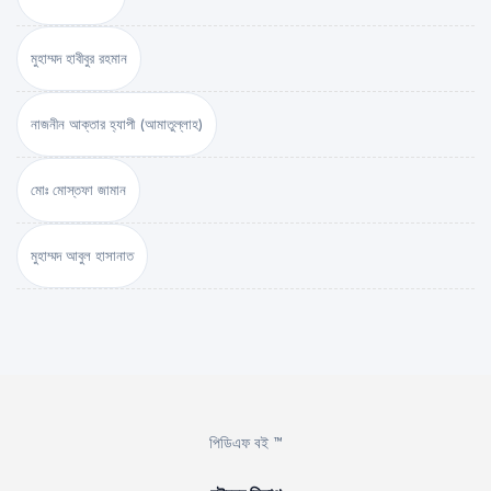
মুহাম্মদ হাবীবুর রহমান
নাজনীন আক্তার হ্যাপী (আমাতুল্লাহ)
মোঃ মোস্তফা জামান
মুহাম্মদ আবুল হাসানাত
পিডিএফ বই ™