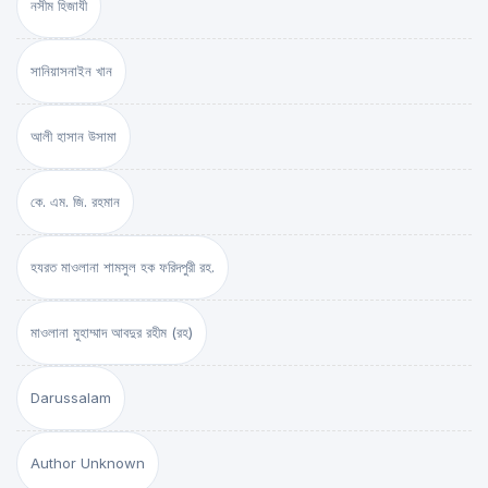
নসীম হিজাযী
সানিয়াসনাইন খান
আলী হাসান উসামা
কে. এম. জি. রহমান
হযরত মাওলানা শামসুল হক ফরিদপুরী রহ.
মাওলানা মুহাম্মাদ আবদুর রহীম (রহ)
Darussalam
Author Unknown