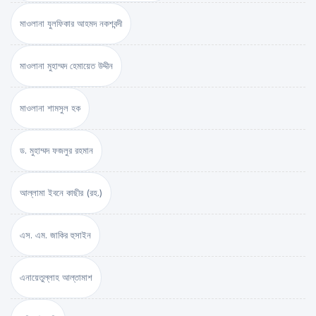
মাওলানা যুলফিকার আহমদ নকশবন্দী
মাওলানা মুহাম্মদ হেমায়েত উদ্দীন
মাওলানা শামসুল হক
ড. মুহাম্মদ ফজলুর রহমান
আল্লামা ইবনে কাছীর (রহ.)
এস. এম. জাকির হুসাইন
এনায়েতুল্লাহ আল্‌তামাশ