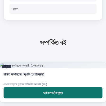
বয়স:
সম্পর্কিত বই
PDF
ছালাত সম্পাদনের পদ্ধতি (পেপারব্যাক)
লেখক:আল্লামা মুহাম্মদ নাসীরুদ্দীন আলবানী (রহঃ)
ডাউনলোডবিনামূল্যে