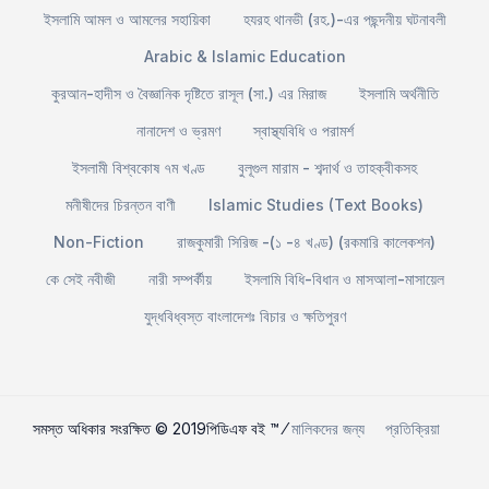
ইসলামি আমল ও আমলের সহায়িকা
হযরহ থানভী (রহ.)-এর পছন্দনীয় ঘটনাবলী
Arabic & Islamic Education
কুরআন-হাদীস ও বৈজ্ঞানিক দৃষ্টিতে রাসূল (সা.) এর মিরাজ
ইসলামি অর্থনীতি
নানাদেশ ও ভ্রমণ
স্বাস্থ্যবিধি ও পরামর্শ
ইসলামী বিশ্বকোষ ৭ম খণ্ড
বুলূগুল মারাম - শব্দার্থ ও তাহক্বীকসহ
মনীষীদের চিরন্তন বাণী
Islamic Studies (Text Books)
Non-Fiction
রাজকুমারী সিরিজ -(১ -৪ খণ্ড) (রকমারি কালেকশন)
কে সেই নবীজী
নারী সম্পর্কীয়
ইসলামি বিধি-বিধান ও মাসআলা-মাসায়েল
যুদ্ধবিধ্বস্ত বাংলাদেশঃ বিচার ও ক্ষতিপুরণ
সমস্ত অধিকার সংরক্ষিত © 2019পিডিএফ বই ™ ⁄
মালিকদের জন্য
প্রতিক্রিয়া