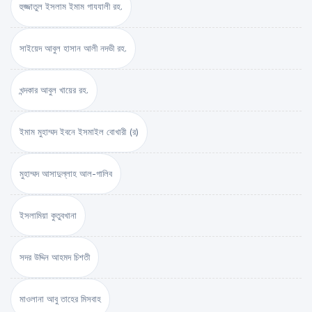
হুজ্জাতুল ইসলাম ইমাম গাযযালী রহ.
সাইয়েদ আবুল হাসান আলী নদভী রহ.
খন্দকার আবুল খায়ের রহ.
ইমাম মুহাম্মদ ইবনে ইসমাইল বোখারী (র)
মুহাম্মদ আসাদুল্লাহ আল-গালিব
ইসলামিয়া কুতুবখানা
সদর উদ্দিন আহমদ চিশতী
মাওলানা আবু তাহের মিসবাহ