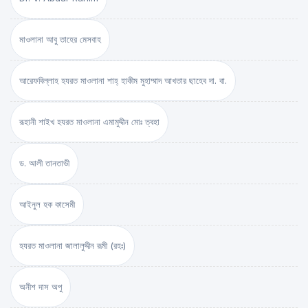
মাওলানা আবু তাহের মেসবাহ
আরেফবিল্লাহ হযরত মাওলানা শাহ্ হাকীম মুহাম্মাদ আখতার ছাহেব দা. বা.
রূহানী শাইখ হযরত মাওলানা এমামুদ্দীন মোঃ ত্বহা
ড. আলী তানতাভী
আইনুল হক কাসেমী
হযরত মাওলানা জালালুদ্দীন রূমী (রহঃ)
অনীশ দাস অপু