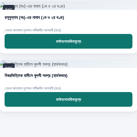
PDF
রসূলুল্লাহ (সঃ)-এর নামায (১ম ও ২য় খণ্ড)
লেখক:আল্লামা মুহাম্মদ নাসীরুদ্দীন আলবানী (রহঃ)
ডাউনলোডবিনামূল্যে
PDF
বিষয়ভিত্তিক হাদীসে কুদসী সমগ্র (হার্ডকভার)
লেখক:আল্লামা মুহাম্মদ নাসীরুদ্দীন আলবানী (রহঃ)
ডাউনলোডবিনামূল্যে