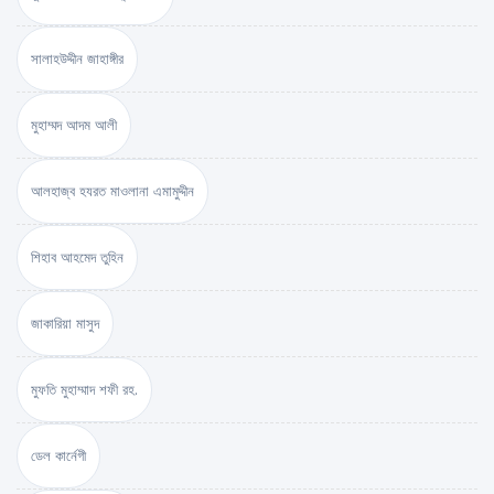
সালাহউদ্দীন জাহাঙ্গীর
মুহাম্মদ আদম আলী
আলহাজ্ব হযরত মাওলানা এমামুদ্দীন
শিহাব আহমেদ তুহিন
জাকারিয়া মাসুদ
মুফতি মুহাম্মাদ শফী রহ.
ডেল কার্নেগী