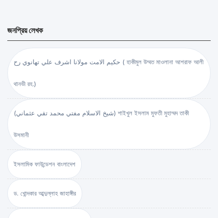
জনপ্রিয় লেখক
حكيم الامت مولانا اشرف علي تهانوي رح ( হাকীমুল উম্মত মাওলানা আশরাফ আলী
থানভী রহ.)
(شيخ الاسلام مفتي محمد تقي عثماني) শাইখুল ইসলাম মুফতী মুহাম্মদ তাকী
উসমানী
ইসলামিক ফাউন্ডেশন বাংলাদেশ
ড. খোন্দকার আব্দুল্লাহ জাহাঙ্গীর