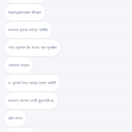
Saniyasnain Khan
মাওলানা মুহাম্মদ যাইনুল আবিদীন
শাইখ মুহাম্মাদ বিন সালেহ আল মুনাজ্জিদ
মোস্তাক আহ্‌মাদ
ড. মুহাম্মদ ইবনে আবদুর রহমান আরিফী
মাওলানা আশেক এলাহী বুলন্দশহরী রহ.
রকিব হাসান