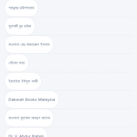
শরৎচন্দ্র চট্টোপাধ্যায়
মুহাম্মদী বুক হাউজ
মাওলানা মোঃ মাজহারুল ইসলাম
সৌমেন সাহা
ইয়াহইয়া ইউসুফ নদভী
Dakwah Books Malaysia
মাওলানা মুহাম্মাদ আবদুল মালেক
Dr. V. Abdur Rahim