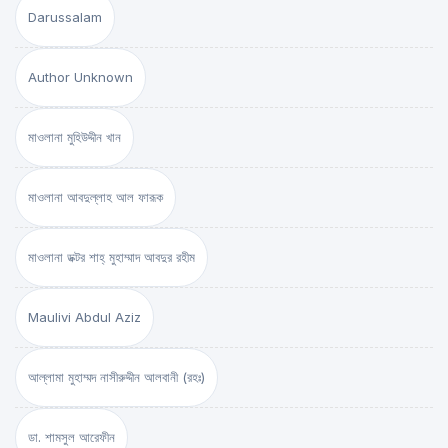
Darussalam
Author Unknown
মাওলানা মুহিউদ্দীন খান
মাওলানা আবদুল্লাহ আল ফারূক
মাওলানা ডক্টর শাহ্‌ মুহাম্মাদ আবদুর রহীম
Maulivi Abdul Aziz
আল্লামা মুহাম্মদ নাসীরুদ্দীন আলবানী (রহঃ)
ডা. শামসুল আরেফীন