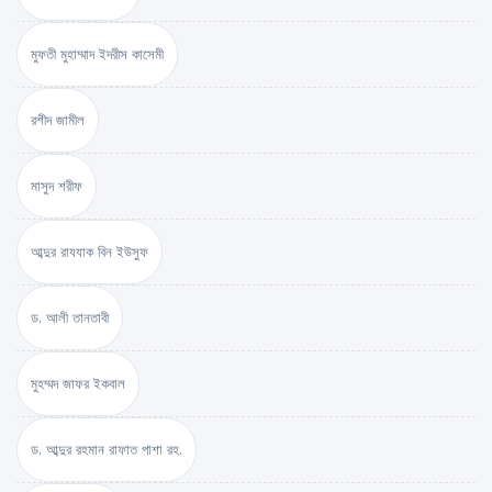
মুফতী মুহাম্মাদ ইদরীস কাসেমী
রশীদ জামীল
মাসুদ শরীফ
আব্দুর রাযযাক বিন ইউসুফ
ড. আলী তানতাবী
মুহম্মদ জাফর ইকবাল
ড. আব্দুর রহমান রাফাত পাশা রহ.