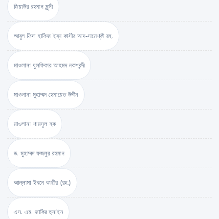
জিয়াউর রহমান মুন্সী
আবুল ফিদা হাফিজ ইব্‌ন কাসীর আদ-দামেশ্‌কী রহ.
মাওলানা যুলফিকার আহমদ নকশবন্দী
মাওলানা মুহাম্মদ হেমায়েত উদ্দীন
মাওলানা শামসুল হক
ড. মুহাম্মদ ফজলুর রহমান
আল্লামা ইবনে কাছীর (রহ.)
এস. এম. জাকির হুসাইন