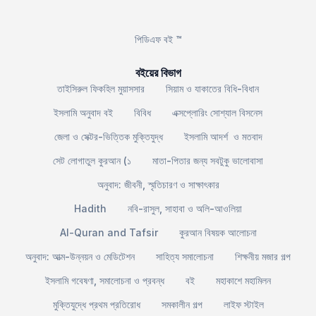
পিডিএফ বই ™
বইয়ের বিভাগ
তাইসিরুল ফিকহিল মুয়াসসার
সিয়াম ও যাকাতের বিধি-বিধান
ইসলামি অনুবাদ বই
বিবিধ
এক্সপ্লোরিং সোশ্যাল বিসনেস
জেলা ও সেক্টর-ভিত্তিক মুক্তিযুদ্ধ
ইসলামি আদর্শ ও মতবাদ
সেট লোগাতুল কুরআন (১
মাতা-পিতার জন্য সবটুকু ভালোবাসা
অনুবাদ: জীবনী, স্মৃতিচারণ ও সাক্ষাৎকার
Hadith
নবি-রাসুল, সাহাবা ও অলি-আওলিয়া
Al-Quran and Tafsir
কুরআন বিষয়ক আলোচনা
অনুবাদ: আত্ম-উন্নয়ন ও মেডিটেশন
সাহিত্য সমালোচনা
শিক্ষনীয় মজার গল্প
ইসলামি গবেষণা, সমালোচনা ও প্রবন্ধ
বই
মহাকাশে মহামিলন
মুক্তিযুদ্ধে প্রথম প্রতিরোধ
সমকালীন গল্প
লাইফ স্টাইল