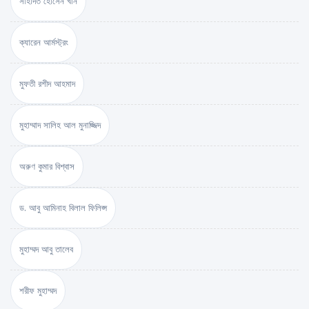
সাহাদত হোসেন খান
ক্যারেন আর্মস্ট্রং
মুফতী রশীদ আহমাদ
মুহাম্মাদ সালিহ আল মুনাজ্জিদ
অরুণ কুমার বিশ্বাস
ড. আবু আমিনাহ বিলাল ফিলিপ্স
মুহাম্মদ আবু তালেব
শরীফ মুহাম্মদ