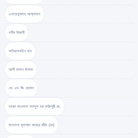
এনায়েতুল্লাহ আল্‌তামাশ
নসীম হিজাযী
সানিয়াসনাইন খান
আলী হাসান উসামা
কে. এম. জি. রহমান
হযরত মাওলানা শামসুল হক ফরিদপুরী রহ.
মাওলানা মুহাম্মাদ আবদুর রহীম (রহ)