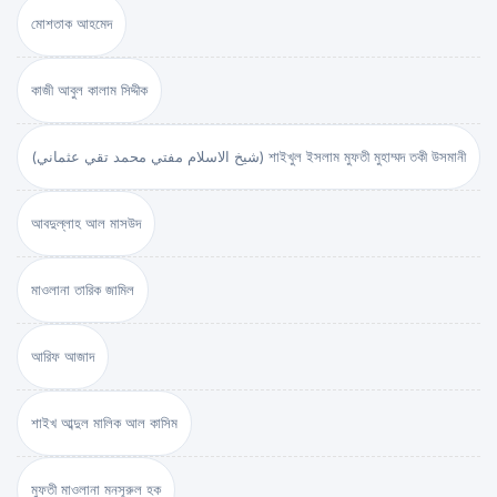
মোশতাক আহমেদ
কাজী আবুল কালাম সিদ্দীক
(شيخ الاسلام مفتي محمد تقي عثماني) শাইখুল ইসলাম মুফতী মুহাম্মদ তকী উসমানী
আবদুল্লাহ আল মাসউদ
মাওলানা তারিক জামিল
আরিফ আজাদ
শাইখ আব্দুল মালিক আল কাসিম
মুফতী মাওলানা মনসূরুল হক