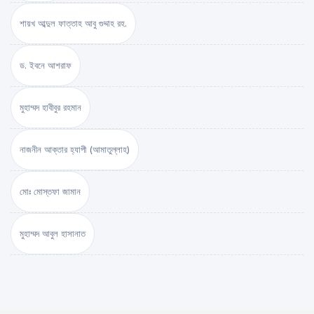
শায়খ আব্দুল ফাত্তাহ আবু গুদ্দাহ রহ.
ড. ইবনে আশরাফ
মুহাম্মদ হাবীবুর রহমান
নাজনীন আক্তার হ্যাপী (আমাতুল্লাহ)
মোঃ মোস্তফা জামান
মুহাম্মদ আবুল হাসানাত