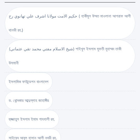
حكيم الامت مولانا اشرف علي تهانوي رح ( হাকীমুল উম্মত মাওলানা আশরাফ আলী
থানভী রহ.)
(شيخ الاسلام مفتي محمد تقي عثماني) শাইখুল ইসলাম মুফতী মুহাম্মদ তাকী
উসমানী
ইসলামিক ফাউন্ডেশন বাংলাদেশ
ড. খোন্দকার আব্দুল্লাহ জাহাঙ্গীর
হুজ্জাতুল ইসলাম ইমাম গাযযালী রহ.
সাইয়েদ আবুল হাসান আলী নদভী রহ.