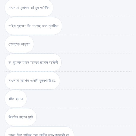
মাওলানা মুহাম্মদ যাইনুল আবিদীন
শাইখ মুহাম্মাদ বিন সালেহ আল মুনাজ্জিদ
মোস্তাক আহ্‌মাদ
ড. মুহাম্মদ ইবনে আবদুর রহমান আরিফী
মাওলানা আশেক এলাহী বুলন্দশহরী রহ.
রকিব হাসান
জিয়াউর রহমান মুন্সী
আবুল ফিদা হাফিজ ইব্‌ন কাসীর আদ-দামেশ্‌কী রহ.