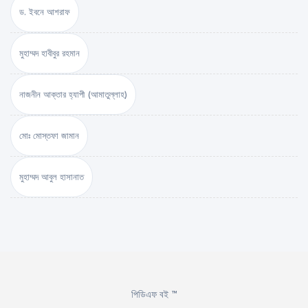
ড. ইবনে আশরাফ
মুহাম্মদ হাবীবুর রহমান
নাজনীন আক্তার হ্যাপী (আমাতুল্লাহ)
মোঃ মোস্তফা জামান
মুহাম্মদ আবুল হাসানাত
পিডিএফ বই ™