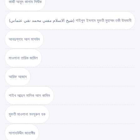
কাজী আবুল কালাম সিদ্দীক
(شيخ الاسلام مفتي محمد تقي عثماني) শাইখুল ইসলাম মুফতী মুহাম্মদ তকী উসমানী
আবদুল্লাহ আল মাসউদ
মাওলানা তারিক জামিল
আরিফ আজাদ
শাইখ আব্দুল মালিক আল কাসিম
মুফতী মাওলানা মনসূরুল হক
সালাহউদ্দীন জাহাঙ্গীর