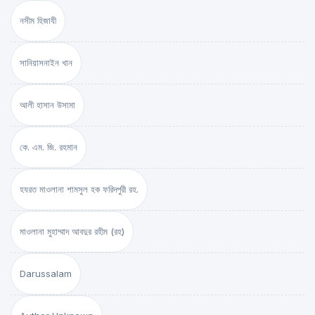
নসীম হিজাযী
সানিয়াসনাইন খান
আলী হাসান উসামা
কে. এম. জি. রহমান
হযরত মাওলানা শামসুল হক ফরিদপুরী রহ.
মাওলানা মুহাম্মাদ আবদুর রহীম (রহ)
Darussalam