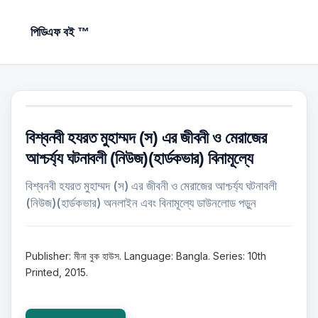
পিডিএফ বই ™
বিশ্বনবী হযরত মুহাম্মদ (স) এর জীবনী ও মেরাজের
আশ্চর্য্য ঘটনাবলী (নিউজ)(হার্ডকভার) বিনামূল্যে
বিশ্বনবী হযরত মুহাম্মদ (স) এর জীবনী ও মেরাজের আশ্চর্য্য ঘটনাবলী
(নিউজ)(হার্ডকভার) অনলাইন এবং বিনামূল্যে ডাউনলোড পড়ুন
Publisher: মীনা বুক হাউস. Language: Bangla. Series: 10th
Printed, 2015.