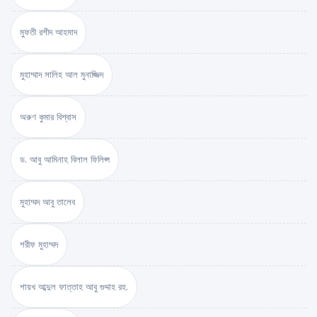
মুফতী রশীদ আহমাদ
মুহাম্মাদ সালিহ আল মুনাজ্জিদ
অরুণ কুমার বিশ্বাস
ড. আবু আমিনাহ বিলাল ফিলিপ্স
মুহাম্মদ আবু তালেব
শরীফ মুহাম্মদ
শায়খ আব্দুল ফাত্তাহ আবু গুদ্দাহ রহ.