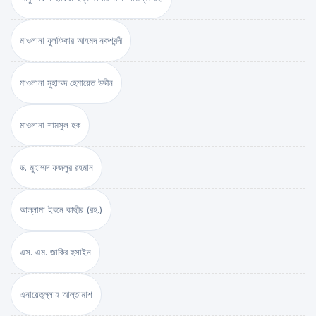
মাওলানা যুলফিকার আহমদ নকশবন্দী
মাওলানা মুহাম্মদ হেমায়েত উদ্দীন
মাওলানা শামসুল হক
ড. মুহাম্মদ ফজলুর রহমান
আল্লামা ইবনে কাছীর (রহ.)
এস. এম. জাকির হুসাইন
এনায়েতুল্লাহ আল্‌তামাশ