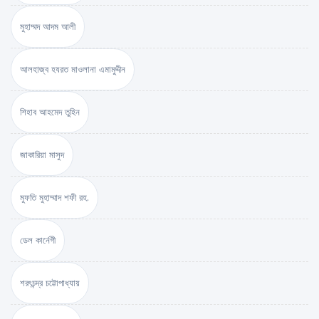
মুহাম্মদ আদম আলী
আলহাজ্ব হযরত মাওলানা এমামুদ্দীন
শিহাব আহমেদ তুহিন
জাকারিয়া মাসুদ
মুফতি মুহাম্মাদ শফী রহ.
ডেল কার্নেগী
শরৎচন্দ্র চট্টোপাধ্যায়