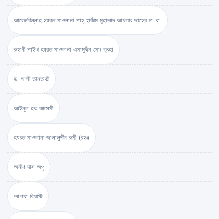
আরেফবিল্লাহ হযরত মাওলানা শাহ্ হাকীম মুহাম্মাদ আখতার ছাহেব দা. বা.
রূহানী শাইখ হযরত মাওলানা এমামুদ্দীন মোঃ ত্বহা
ড. আলী তানতাভী
আইনুল হক কাসেমী
হযরত মাওলানা জালালুদ্দীন রূমী (রহঃ)
অনীশ দাস অপু
আগাথা ক্রিস্টি