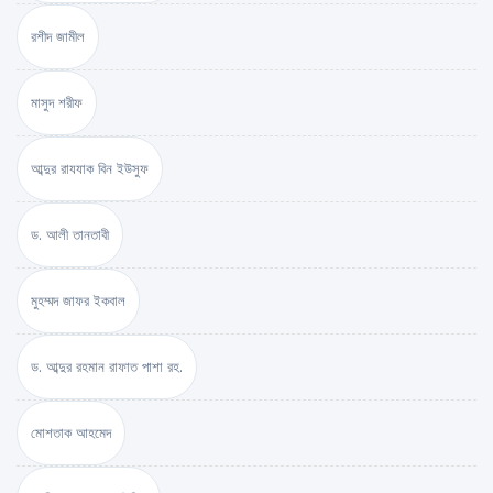
রশীদ জামীল
মাসুদ শরীফ
আব্দুর রাযযাক বিন ইউসুফ
ড. আলী তানতাবী
মুহম্মদ জাফর ইকবাল
ড. আব্দুর রহমান রাফাত পাশা রহ.
মোশতাক আহমেদ