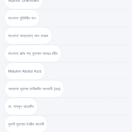
Author Unknown
মাওলানা মুহিউদ্দীন খান
মাওলানা আবদুল্লাহ আল ফারূক
মাওলানা ডক্টর শাহ্‌ মুহাম্মাদ আবদুর রহীম
Maulivi Abdul Aziz
আল্লামা মুহাম্মদ নাসীরুদ্দীন আলবানী (রহঃ)
ডা. শামসুল আরেফীন
মুফতী মুহাম্মাদ ইদরীস কাসেমী