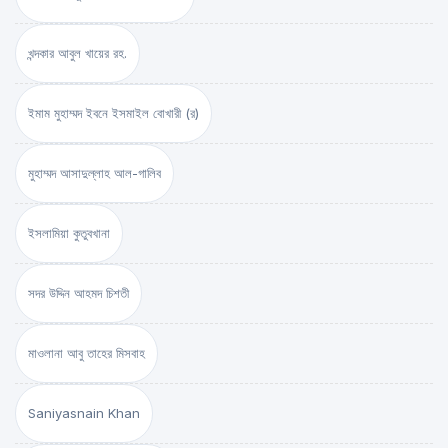
খন্দকার আবুল খায়ের রহ.
ইমাম মুহাম্মদ ইবনে ইসমাইল বোখারী (র)
মুহাম্মদ আসাদুল্লাহ আল-গালিব
ইসলামিয়া কুতুবখানা
সদর উদ্দিন আহমদ চিশতী
মাওলানা আবু তাহের মিসবাহ
Saniyasnain Khan