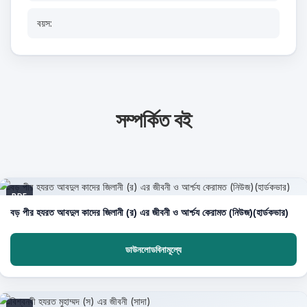
বয়স:
সম্পর্কিত বই
PDF
বড় পীর হযরত আবদুল কাদের জিলানী (র) এর জীবনী ও আর্শ্চয কেরামত (নিউজ)(হার্ডকভার)
ডাউনলোডবিনামূল্যে