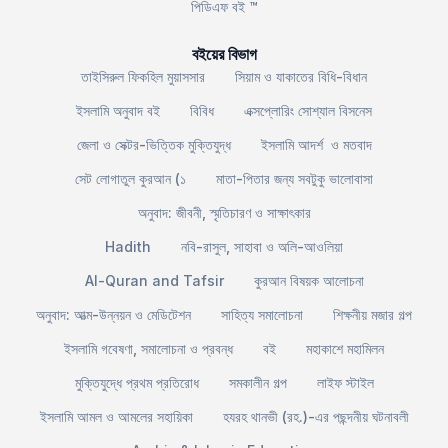
পিডিএফ বই ™
বইয়ের বিভাগ
তাইসিরুল ফিকহিল মুয়াসসার
সিয়াম ও যাকাতের বিধি-বিধান
ইসলামি অনুবাদ বই
বিবিধ
এক্সপ্লোরিং সোশ্যাল বিসনেস
জেলা ও সেক্টর-ভিত্তিক মুক্তিযুদ্ধ
ইসলামি আদর্শ ও মতবাদ
সেট লোগাতুল কুরআন (১
মাতা-পিতার জন্য সবটুকু ভালোবাসা
অনুবাদ: জীবনী, স্মৃতিচারণ ও সাক্ষাৎকার
Hadith
নবি-রাসুল, সাহাবা ও অলি-আওলিয়া
Al-Quran and Tafsir
কুরআন বিষয়ক আলোচনা
অনুবাদ: আত্ম-উন্নয়ন ও মেডিটেশন
সাহিত্য সমালোচনা
শিক্ষনীয় মজার গল্প
ইসলামি গবেষণা, সমালোচনা ও প্রবন্ধ
বই
মহাকাশে মহামিলন
মুক্তিযুদ্ধে প্রথম প্রতিরোধ
সমকালীন গল্প
লাইফ স্টাইল
ইসলামি আমল ও আমলের সহায়িকা
হযরহ থানভী (রহ.)-এর পছন্দনীয় ঘটনাবলী