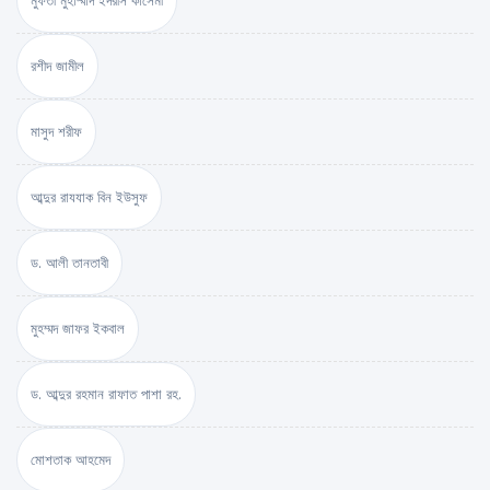
মুফতী মুহাম্মাদ ইদরীস কাসেমী
রশীদ জামীল
মাসুদ শরীফ
আব্দুর রাযযাক বিন ইউসুফ
ড. আলী তানতাবী
মুহম্মদ জাফর ইকবাল
ড. আব্দুর রহমান রাফাত পাশা রহ.
মোশতাক আহমেদ