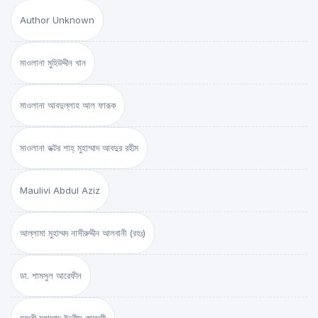
Author Unknown
মাওলানা মুহিউদ্দীন খান
মাওলানা আবদুল্লাহ আল ফারূক
মাওলানা ডক্টর শাহ্‌ মুহাম্মাদ আবদুর রহীম
Maulivi Abdul Aziz
আল্লামা মুহাম্মদ নাসীরুদ্দীন আলবানী (রহঃ)
ডা. শামসুল আরেফীন