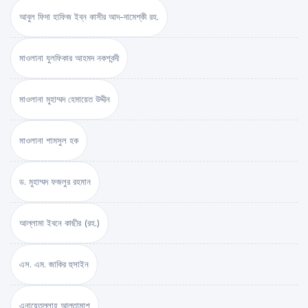
আবুল ফিদা হাফিজ ইব্‌ন কাসীর আদ-দামেশ্‌কী রহ.
মাওলানা যুলফিকার আহমদ নকশবন্দী
মাওলানা মুহাম্মদ হেমায়েত উদ্দীন
মাওলানা শামসুল হক
ড. মুহাম্মদ ফজলুর রহমান
আল্লামা ইবনে কাছীর (রহ.)
এস. এম. জাকির হুসাইন
এনায়েতুল্লাহ আল্‌তামাশ