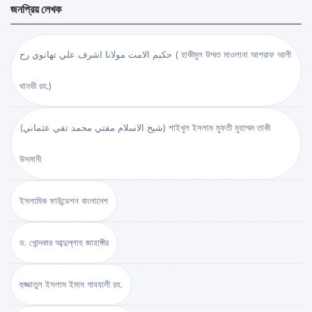
জনপ্রিয় লেখক
حكيم الامت مولانا اشرف علي تهانوي رح ( হাকীমুল উম্মত মাওলানা আশরাফ আলী
থানভী রহ.)
(شيخ الاسلام مفتي محمد تقي عثماني) শাইখুল ইসলাম মুফতী মুহাম্মদ তাকী
উসমানী
ইসলামিক ফাউন্ডেশন বাংলাদেশ
ড. খোন্দকার আব্দুল্লাহ জাহাঙ্গীর
হুজ্জাতুল ইসলাম ইমাম গাযযালী রহ.