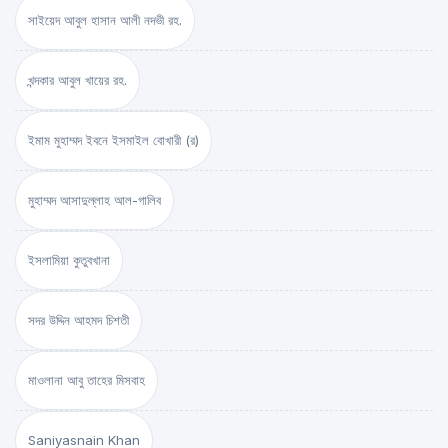
সাইয়েদ আবুল হাসান আলী নদভী রহ.
খন্দকার আবুল খায়ের রহ.
ইমাম মুহাম্মদ ইবনে ইসমাইল বোখারী (র)
মুহাম্মদ আসাদুল্লাহ আল-গালিব
ইসলামিয়া কুতুবখানা
সদর উদ্দিন আহমদ চিশতী
মাওলানা আবু তাহের মিসবাহ
Saniyasnain Khan