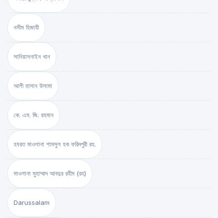
নসীম হিজাযী
সানিয়াসনাইন খান
আলী হাসান উসামা
কে. এম. জি. রহমান
হযরত মাওলানা শামসুল হক ফরিদপুরী রহ.
মাওলানা মুহাম্মাদ আবদুর রহীম (রহ)
Darussalam