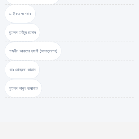
ড. ইবনে আশরাফ
মুহাম্মদ হাবীবুর রহমান
নাজনীন আক্তার হ্যাপী (আমাতুল্লাহ)
মোঃ মোস্তফা জামান
মুহাম্মদ আবুল হাসানাত