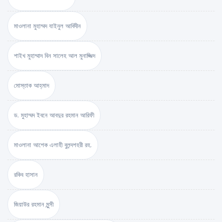
মাওলানা মুহাম্মদ যাইনুল আবিদীন
শাইখ মুহাম্মাদ বিন সালেহ আল মুনাজ্জিদ
মোস্তাক আহ্‌মাদ
ড. মুহাম্মদ ইবনে আবদুর রহমান আরিফী
মাওলানা আশেক এলাহী বুলন্দশহরী রহ.
রকিব হাসান
জিয়াউর রহমান মুন্সী