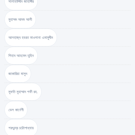
সালাহউদ্দীন জাহাঙ্গীর
মুহাম্মদ আদম আলী
আলহাজ্ব হযরত মাওলানা এমামুদ্দীন
শিহাব আহমেদ তুহিন
জাকারিয়া মাসুদ
মুফতি মুহাম্মাদ শফী রহ.
ডেল কার্নেগী
শরৎচন্দ্র চট্টোপাধ্যায়