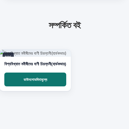
সম্পর্কিত বই
PDF
বিশ্ববিখ্যাত মনীষীদের বাণী চিরন্তনী(হার্ডকভার)
ডাউনলোডবিনামূল্যে