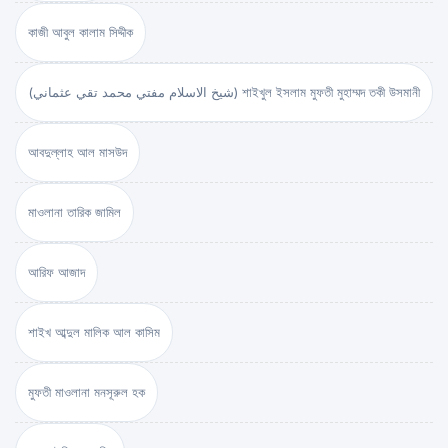
কাজী আবুল কালাম সিদ্দীক
(شيخ الاسلام مفتي محمد تقي عثماني) শাইখুল ইসলাম মুফতী মুহাম্মদ তকী উসমানী
আবদুল্লাহ আল মাসউদ
মাওলানা তারিক জামিল
আরিফ আজাদ
শাইখ আব্দুল মালিক আল কাসিম
মুফতী মাওলানা মনসূরুল হক