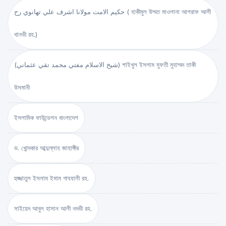
حكيم الامت مولانا اشرف علي تهانوي رح ( হাকীমুল উম্মত মাওলানা আশরাফ আলী
থানভী রহ.)
(شيخ الاسلام مفتي محمد تقي عثماني) শাইখুল ইসলাম মুফতী মুহাম্মদ তাকী
উসমানী
ইসলামিক ফাউন্ডেশন বাংলাদেশ
ড. খোন্দকার আব্দুল্লাহ জাহাঙ্গীর
হুজ্জাতুল ইসলাম ইমাম গাযযালী রহ.
সাইয়েদ আবুল হাসান আলী নদভী রহ.