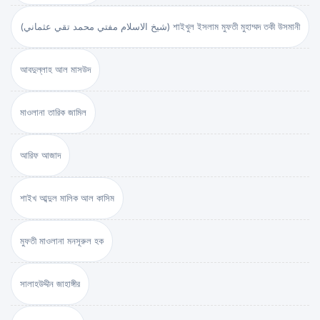
(شيخ الاسلام مفتي محمد تقي عثماني) শাইখুল ইসলাম মুফতী মুহাম্মদ তকী উসমানী
আবদুল্লাহ আল মাসউদ
মাওলানা তারিক জামিল
আরিফ আজাদ
শাইখ আব্দুল মালিক আল কাসিম
মুফতী মাওলানা মনসূরুল হক
সালাহউদ্দীন জাহাঙ্গীর