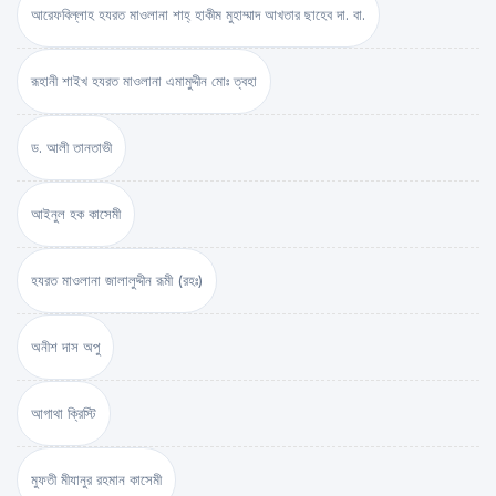
আরেফবিল্লাহ হযরত মাওলানা শাহ্ হাকীম মুহাম্মাদ আখতার ছাহেব দা. বা.
রূহানী শাইখ হযরত মাওলানা এমামুদ্দীন মোঃ ত্বহা
ড. আলী তানতাভী
আইনুল হক কাসেমী
হযরত মাওলানা জালালুদ্দীন রূমী (রহঃ)
অনীশ দাস অপু
আগাথা ক্রিস্টি
মুফতী মীযানুর রহমান কাসেমী