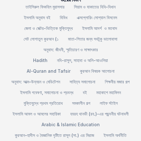
তাইসিরুল ফিকহিল মুয়াসসার
সিয়াম ও যাকাতের বিধি-বিধান
ইসলামি অনুবাদ বই
বিবিধ
এক্সপ্লোরিং সোশ্যাল বিসনেস
জেলা ও সেক্টর-ভিত্তিক মুক্তিযুদ্ধ
ইসলামি আদর্শ ও মতবাদ
সেট লোগাতুল কুরআন (১
মাতা-পিতার জন্য সবটুকু ভালোবাসা
অনুবাদ: জীবনী, স্মৃতিচারণ ও সাক্ষাৎকার
Hadith
নবি-রাসুল, সাহাবা ও অলি-আওলিয়া
Al-Quran and Tafsir
কুরআন বিষয়ক আলোচনা
অনুবাদ: আত্ম-উন্নয়ন ও মেডিটেশন
সাহিত্য সমালোচনা
শিক্ষনীয় মজার গল্প
ইসলামি গবেষণা, সমালোচনা ও প্রবন্ধ
বই
মহাকাশে মহামিলন
মুক্তিযুদ্ধে প্রথম প্রতিরোধ
সমকালীন গল্প
লাইফ স্টাইল
ইসলামি আমল ও আমলের সহায়িকা
হযরহ থানভী (রহ.)-এর পছন্দনীয় ঘটনাবলী
Arabic & Islamic Education
কুরআন-হাদীস ও বৈজ্ঞানিক দৃষ্টিতে রাসূল (সা.) এর মিরাজ
ইসলামি অর্থনীতি