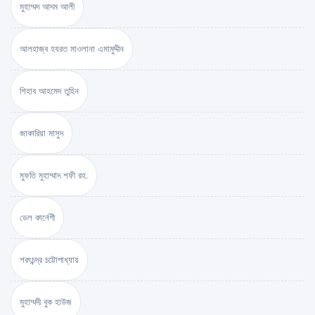
মুহাম্মদ আদম আলী
আলহাজ্ব হযরত মাওলানা এমামুদ্দীন
শিহাব আহমেদ তুহিন
জাকারিয়া মাসুদ
মুফতি মুহাম্মাদ শফী রহ.
ডেল কার্নেগী
শরৎচন্দ্র চট্টোপাধ্যায়
মুহাম্মদী বুক হাউজ