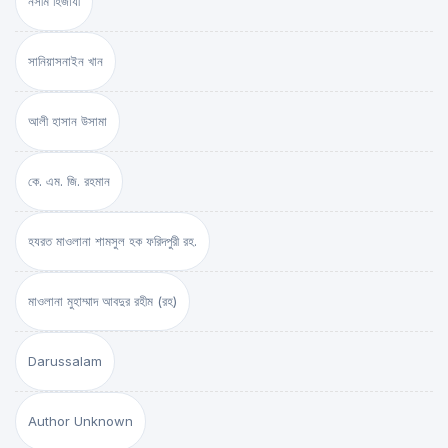
নসীম হিজাযী
সানিয়াসনাইন খান
আলী হাসান উসামা
কে. এম. জি. রহমান
হযরত মাওলানা শামসুল হক ফরিদপুরী রহ.
মাওলানা মুহাম্মাদ আবদুর রহীম (রহ)
Darussalam
Author Unknown