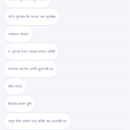
শাইখ মুহাম্মাদ বিন সালেহ আল মুনাজ্জিদ
মোস্তাক আহ্‌মাদ
ড. মুহাম্মদ ইবনে আবদুর রহমান আরিফী
মাওলানা আশেক এলাহী বুলন্দশহরী রহ.
রকিব হাসান
জিয়াউর রহমান মুন্সী
আবুল ফিদা হাফিজ ইব্‌ন কাসীর আদ-দামেশ্‌কী রহ.