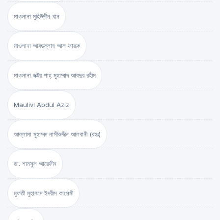
মাওলানা মুহিউদ্দীন খান
মাওলানা আবদুল্লাহ আল ফারূক
মাওলানা ডক্টর শাহ্‌ মুহাম্মাদ আবদুর রহীম
Maulivi Abdul Aziz
আল্লামা মুহাম্মদ নাসীরুদ্দীন আলবানী (রহঃ)
ডা. শামসুল আরেফীন
মুফতী মুহাম্মাদ ইদরীস কাসেমী