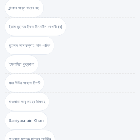
খন্দকার আবুল খায়ের রহ.
ইমাম মুহাম্মদ ইবনে ইসমাইল বোখারী (র)
মুহাম্মদ আসাদুল্লাহ আল-গালিব
ইসলামিয়া কুতুবখানা
সদর উদ্দিন আহমদ চিশতী
মাওলানা আবু তাহের মিসবাহ
Saniyasnain Khan
মাওলানা মুহাম্মদ যাইনুল আবিদীন