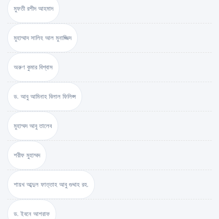
মুফতী রশীদ আহমাদ
মুহাম্মাদ সালিহ আল মুনাজ্জিদ
অরুণ কুমার বিশ্বাস
ড. আবু আমিনাহ বিলাল ফিলিপ্স
মুহাম্মদ আবু তালেব
শরীফ মুহাম্মদ
শায়খ আব্দুল ফাত্তাহ আবু গুদ্দাহ রহ.
ড. ইবনে আশরাফ