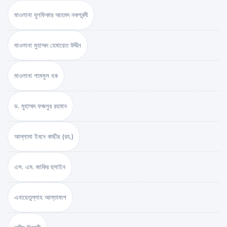
মাওলানা যুলফিকার আহমদ নকশবন্দী
মাওলানা মুহাম্মদ হেমায়েত উদ্দীন
মাওলানা শামসুল হক
ড. মুহাম্মদ ফজলুর রহমান
আল্লামা ইবনে কাছীর (রহ.)
এস. এম. জাকির হুসাইন
এনায়েতুল্লাহ আল্‌তামাশ