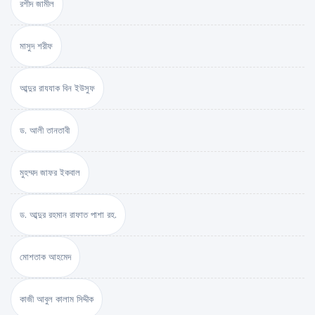
রশীদ জামীল
মাসুদ শরীফ
আব্দুর রাযযাক বিন ইউসুফ
ড. আলী তানতাবী
মুহম্মদ জাফর ইকবাল
ড. আব্দুর রহমান রাফাত পাশা রহ.
মোশতাক আহমেদ
কাজী আবুল কালাম সিদ্দীক