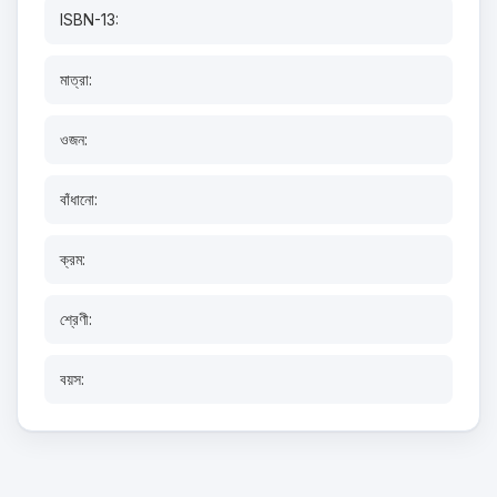
ISBN-13:
মাত্রা:
ওজন:
বাঁধানো:
ক্রম:
শ্রেণী:
বয়স: