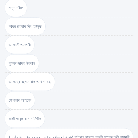
মাসুদ শরীফ
আব্দুর রাযযাক বিন ইউসুফ
ড. আলী তানতাবী
মুহম্মদ জাফর ইকবাল
ড. আব্দুর রহমান রাফাত পাশা রহ.
মোশতাক আহমেদ
কাজী আবুল কালাম সিদ্দীক
(شيخ الاسلام مفتي محمد تقي عثماني) শাইখুল ইসলাম মুফতী মুহাম্মদ তকী উসমানী