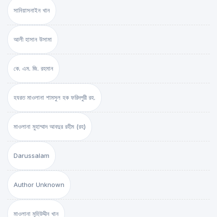
সানিয়াসনাইন খান
আলী হাসান উসামা
কে. এম. জি. রহমান
হযরত মাওলানা শামসুল হক ফরিদপুরী রহ.
মাওলানা মুহাম্মাদ আবদুর রহীম (রহ)
Darussalam
Author Unknown
মাওলানা মুহিউদ্দীন খান