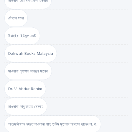
মাওলানা মোঃ মাজহারুল ইসলাম
সৌমেন সাহা
ইয়াহইয়া ইউসুফ নদভী
Dakwah Books Malaysia
মাওলানা মুহাম্মাদ আবদুল মালেক
Dr. V. Abdur Rahim
মাওলানা আবু তাহের মেসবাহ
আরেফবিল্লাহ হযরত মাওলানা শাহ্ হাকীম মুহাম্মাদ আখতার ছাহেব দা. বা.