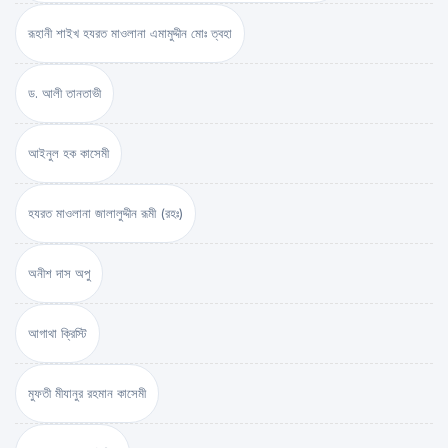
রূহানী শাইখ হযরত মাওলানা এমামুদ্দীন মোঃ ত্বহা
ড. আলী তানতাভী
আইনুল হক কাসেমী
হযরত মাওলানা জালালুদ্দীন রূমী (রহঃ)
অনীশ দাস অপু
আগাথা ক্রিস্টি
মুফতী মীযানুর রহমান কাসেমী