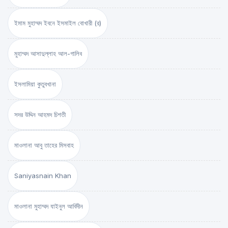
ইমাম মুহাম্মদ ইবনে ইসমাইল বোখারী (র)
মুহাম্মদ আসাদুল্লাহ আল-গালিব
ইসলামিয়া কুতুবখানা
সদর উদ্দিন আহমদ চিশতী
মাওলানা আবু তাহের মিসবাহ
Saniyasnain Khan
মাওলানা মুহাম্মদ যাইনুল আবিদীন