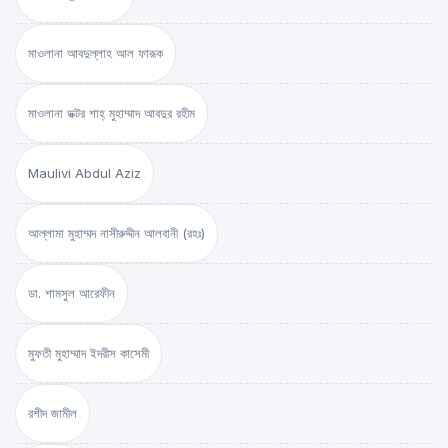
মাওলানা আবদুল্লাহ আল ফারূক
মাওলানা ডক্টর শাহ্‌ মুহাম্মাদ আবদুর রহীম
Maulivi Abdul Aziz
আল্লামা মুহাম্মদ নাসীরুদ্দীন আলবানী (রহঃ)
ডা. শামসুল আরেফীন
মুফতী মুহাম্মাদ ইদরীস কাসেমী
রশীদ জামীল