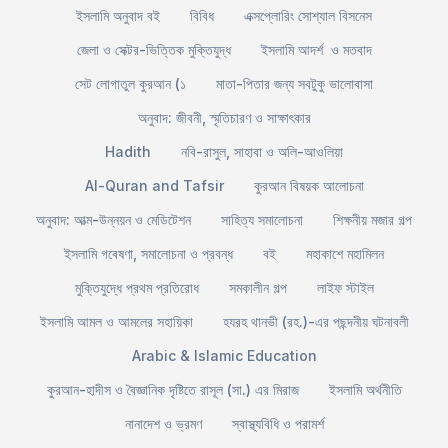
ইসলামি অনুবাদ বই
বিবিধ
এক্সপ্লোরিং সোশ্যাল বিসনেস
জেলা ও সেক্টর-ভিত্তিক মুক্তিযুদ্ধ
ইসলামি আদর্শ ও মতবাদ
সেট লোগাতুল কুরআন (১
মাতা-পিতার জন্য সবটুকু ভালোবাসা
অনুবাদ: জীবনী, স্মৃতিচারণ ও সাক্ষাৎকার
Hadith
নবি-রাসুল, সাহাবা ও অলি-আওলিয়া
Al-Quran and Tafsir
কুরআন বিষয়ক আলোচনা
অনুবাদ: আত্ম-উন্নয়ন ও মেডিটেশন
সাহিত্য সমালোচনা
শিক্ষনীয় মজার গল্প
ইসলামি গবেষণা, সমালোচনা ও প্রবন্ধ
বই
মহাকাশে মহামিলন
মুক্তিযুদ্ধে প্রথম প্রতিরোধ
সমকালীন গল্প
লাইফ স্টাইল
ইসলামি আমল ও আমলের সহায়িকা
হযরহ থানভী (রহ.)-এর পছন্দনীয় ঘটনাবলী
Arabic & Islamic Education
কুরআন-হাদীস ও বৈজ্ঞানিক দৃষ্টিতে রাসূল (সা.) এর মিরাজ
ইসলামি অর্থনীতি
নানাদেশ ও ভ্রমণ
স্বাস্থ্যবিধি ও পরামর্শ