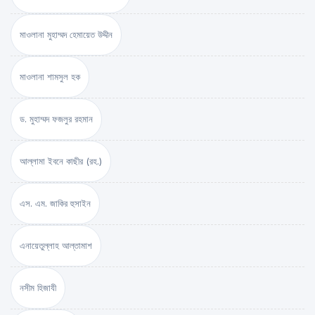
মাওলানা মুহাম্মদ হেমায়েত উদ্দীন
মাওলানা শামসুল হক
ড. মুহাম্মদ ফজলুর রহমান
আল্লামা ইবনে কাছীর (রহ.)
এস. এম. জাকির হুসাইন
এনায়েতুল্লাহ আল্‌তামাশ
নসীম হিজাযী