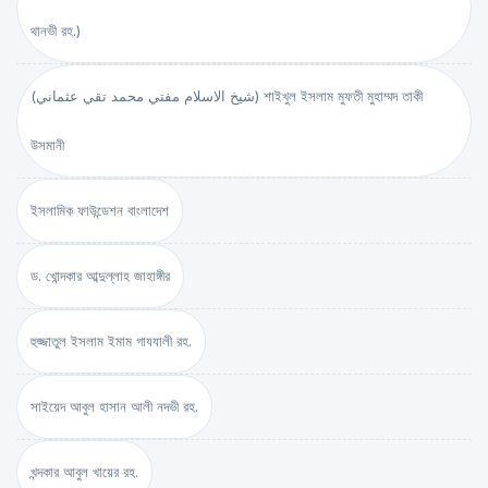
থানভী রহ.)
(شيخ الاسلام مفتي محمد تقي عثماني) শাইখুল ইসলাম মুফতী মুহাম্মদ তাকী
উসমানী
ইসলামিক ফাউন্ডেশন বাংলাদেশ
ড. খোন্দকার আব্দুল্লাহ জাহাঙ্গীর
হুজ্জাতুল ইসলাম ইমাম গাযযালী রহ.
সাইয়েদ আবুল হাসান আলী নদভী রহ.
খন্দকার আবুল খায়ের রহ.