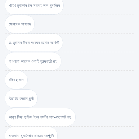
শাইখ মুহাম্মাদ বিন সালেহ আল মুনাজ্জিদ
মোস্তাক আহ্‌মাদ
ড. মুহাম্মদ ইবনে আবদুর রহমান আরিফী
মাওলানা আশেক এলাহী বুলন্দশহরী রহ.
রকিব হাসান
জিয়াউর রহমান মুন্সী
আবুল ফিদা হাফিজ ইব্‌ন কাসীর আদ-দামেশ্‌কী রহ.
মাওলানা যুলফিকার আহমদ নকশবন্দী