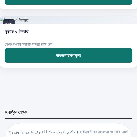
PDF
সুন্নাত ও বিদয়াত
লেখক:মাওলানা মুহাম্মাদ আবদুর রহীম (রহ)
ডাউনলোডবিনামূল্যে
জনপ্রিয় লেখক
حكيم الامت مولانا اشرف علي تهانوي رح ( হাকীমুল উম্মত মাওলানা আশরাফ আলী