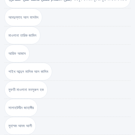
আবদুল্লাহ আল মাসউদ
মাওলানা তারিক জামিল
আরিফ আজাদ
শাইখ আব্দুল মালিক আল কাসিম
মুফতী মাওলানা মনসূরুল হক
সালাহউদ্দীন জাহাঙ্গীর
মুহাম্মদ আদম আলী