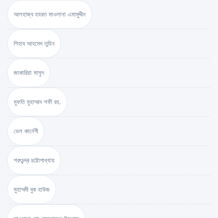
আলহাজ্ব হযরত মাওলানা এমামুদ্দীন
শিহাব আহমেদ তুহিন
জাকারিয়া মাসুদ
মুফতি মুহাম্মাদ শফী রহ.
ডেল কার্নেগী
শরৎচন্দ্র চট্টোপাধ্যায়
মুহাম্মদী বুক হাউজ