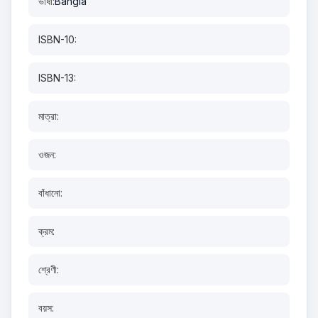
ভাষা:
Bangla
ISBN-10:
ISBN-13:
মাত্রা:
ওজন:
বাঁধানো:
ক্রম:
শ্রেণী:
বয়স: