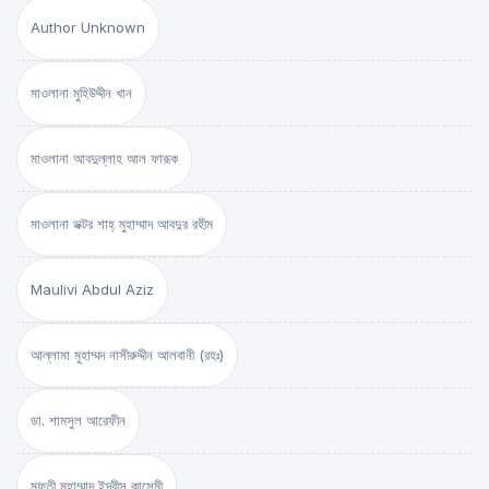
Author Unknown
মাওলানা মুহিউদ্দীন খান
মাওলানা আবদুল্লাহ আল ফারূক
মাওলানা ডক্টর শাহ্‌ মুহাম্মাদ আবদুর রহীম
Maulivi Abdul Aziz
আল্লামা মুহাম্মদ নাসীরুদ্দীন আলবানী (রহঃ)
ডা. শামসুল আরেফীন
মুফতী মুহাম্মাদ ইদরীস কাসেমী