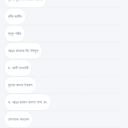
রশীদ জামীল
মাসুদ শরীফ
আব্দুর রাযযাক বিন ইউসুফ
ড. আলী তানতাবী
মুহম্মদ জাফর ইকবাল
ড. আব্দুর রহমান রাফাত পাশা রহ.
মোশতাক আহমেদ