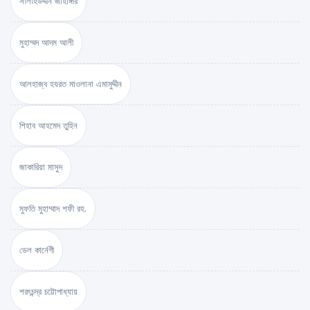
সালাহউদ্দীন জাহাঙ্গীর
মুহাম্মদ আদম আলী
আলহাজ্ব হযরত মাওলানা এমামুদ্দীন
শিহাব আহমেদ তুহিন
জাকারিয়া মাসুদ
মুফতি মুহাম্মাদ শফী রহ.
ডেল কার্নেগী
শরৎচন্দ্র চট্টোপাধ্যায়