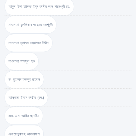
আবুল ফিদা হাফিজ ইব্‌ন কাসীর আদ-দামেশ্‌কী রহ.
মাওলানা যুলফিকার আহমদ নকশবন্দী
মাওলানা মুহাম্মদ হেমায়েত উদ্দীন
মাওলানা শামসুল হক
ড. মুহাম্মদ ফজলুর রহমান
আল্লামা ইবনে কাছীর (রহ.)
এস. এম. জাকির হুসাইন
এনায়েতুল্লাহ আল্‌তামাশ