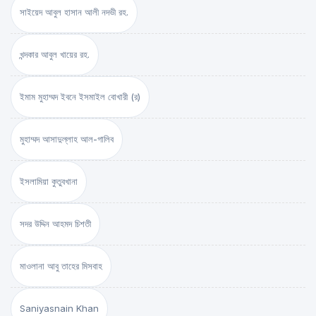
সাইয়েদ আবুল হাসান আলী নদভী রহ.
খন্দকার আবুল খায়ের রহ.
ইমাম মুহাম্মদ ইবনে ইসমাইল বোখারী (র)
মুহাম্মদ আসাদুল্লাহ আল-গালিব
ইসলামিয়া কুতুবখানা
সদর উদ্দিন আহমদ চিশতী
মাওলানা আবু তাহের মিসবাহ
Saniyasnain Khan