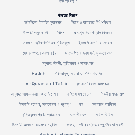
পিডিএফ বই ™
বইয়ের বিভাগ
তাইসিরুল ফিকহিল মুয়াসসার
সিয়াম ও যাকাতের বিধি-বিধান
ইসলামি অনুবাদ বই
বিবিধ
এক্সপ্লোরিং সোশ্যাল বিসনেস
জেলা ও সেক্টর-ভিত্তিক মুক্তিযুদ্ধ
ইসলামি আদর্শ ও মতবাদ
সেট লোগাতুল কুরআন (১
মাতা-পিতার জন্য সবটুকু ভালোবাসা
অনুবাদ: জীবনী, স্মৃতিচারণ ও সাক্ষাৎকার
Hadith
নবি-রাসুল, সাহাবা ও অলি-আওলিয়া
Al-Quran and Tafsir
কুরআন বিষয়ক আলোচনা
অনুবাদ: আত্ম-উন্নয়ন ও মেডিটেশন
সাহিত্য সমালোচনা
শিক্ষনীয় মজার গল্প
ইসলামি গবেষণা, সমালোচনা ও প্রবন্ধ
বই
মহাকাশে মহামিলন
মুক্তিযুদ্ধে প্রথম প্রতিরোধ
সমকালীন গল্প
লাইফ স্টাইল
ইসলামি আমল ও আমলের সহায়িকা
হযরহ থানভী (রহ.)-এর পছন্দনীয় ঘটনাবলী
Arabic & Islamic Education