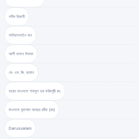
নসীম হিজাযী
সানিয়াসনাইন খান
আলী হাসান উসামা
কে. এম. জি. রহমান
হযরত মাওলানা শামসুল হক ফরিদপুরী রহ.
মাওলানা মুহাম্মাদ আবদুর রহীম (রহ)
Darussalam