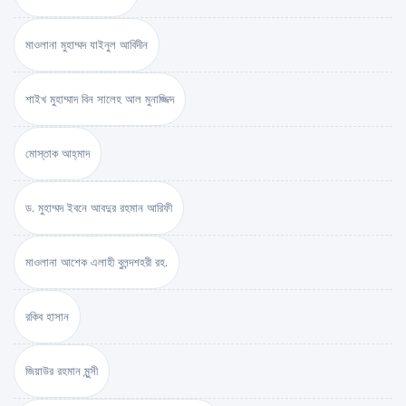
মাওলানা মুহাম্মদ যাইনুল আবিদীন
শাইখ মুহাম্মাদ বিন সালেহ আল মুনাজ্জিদ
মোস্তাক আহ্‌মাদ
ড. মুহাম্মদ ইবনে আবদুর রহমান আরিফী
মাওলানা আশেক এলাহী বুলন্দশহরী রহ.
রকিব হাসান
জিয়াউর রহমান মুন্সী