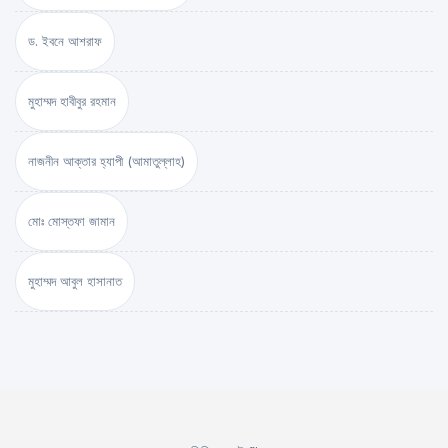
ড. ইবনে আশরাফ
মুহাম্মদ হাবীবুর রহমান
নাজনীন আক্তার হ্যাপী (আমাতুল্লাহ)
মোঃ মোস্তফা জামান
মুহাম্মদ আবুল হাসানাত