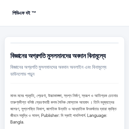
পিডিএফ বই ™
বিজ্ঞানের অগ্রগতি মুসলমানদের অবদান বিনামূল্যে
বিজ্ঞানের অগ্রগতি মুসলমানদের অবদান অনলাইন এবং বিনামূল্যে
ডাউনলোড পড়ুন
মানব মনের প্রকৃতি, প্রেরণা, উচ্চাকাঙ্ক্ষা, স্বপ্ন নির্মাণ, স্বরূপ ও আতিগ্রক চেতনার
তারুণ্যদীপ্ত বলিষ্ঠ প্রেরণাদায়ী কলম সৈনিক মোস্তাক আহমাদ । তিনি মনুষ্যত্বের
জাগরণ, সুপ্তশক্তি বিকাশ, জাগতিক উন্নতি ও আধ্যাতিক উৎকর্ষতার দ্বারা ব্যক্তি
জীবনে সমৃদ্ধি ও সাফল্. Publisher: দি স্কাই পাবলিশার্স. Language:
Bangla.