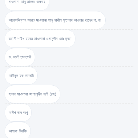
মাওলানা আবু তাহের মেসবাহ
আরেফবিল্লাহ হযরত মাওলানা শাহ্ হাকীম মুহাম্মাদ আখতার ছাহেব দা. বা.
রূহানী শাইখ হযরত মাওলানা এমামুদ্দীন মোঃ ত্বহা
ড. আলী তানতাভী
আইনুল হক কাসেমী
হযরত মাওলানা জালালুদ্দীন রূমী (রহঃ)
অনীশ দাস অপু
আগাথা ক্রিস্টি