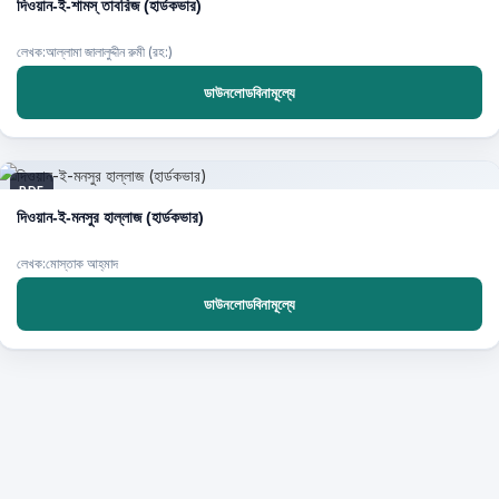
দিওয়ান-ই-শামস্‌ তাবরিজ (হার্ডকভার)
লেখক:আল্লামা জালালুদ্দীন রুমী (রহ:)
ডাউনলোডবিনামূল্যে
PDF
দিওয়ান-ই-মনসুর হাল্লাজ (হার্ডকভার)
লেখক:মোস্তাক আহ্‌মাদ
ডাউনলোডবিনামূল্যে