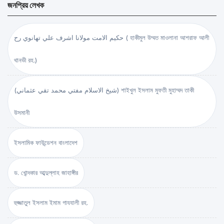
জনপ্রিয় লেখক
حكيم الامت مولانا اشرف علي تهانوي رح ( হাকীমুল উম্মত মাওলানা আশরাফ আলী
থানভী রহ.)
(شيخ الاسلام مفتي محمد تقي عثماني) শাইখুল ইসলাম মুফতী মুহাম্মদ তাকী
উসমানী
ইসলামিক ফাউন্ডেশন বাংলাদেশ
ড. খোন্দকার আব্দুল্লাহ জাহাঙ্গীর
হুজ্জাতুল ইসলাম ইমাম গাযযালী রহ.