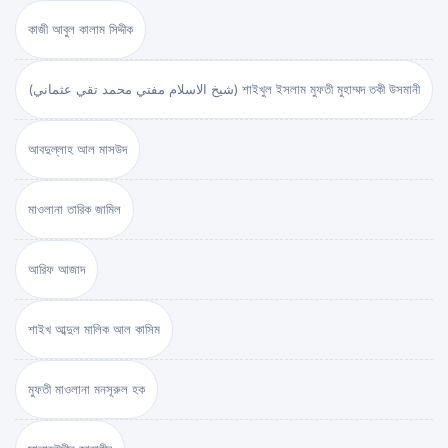
কাজী আবুল কালাম সিদ্দীক
(شيخ الاسلام مفتي محمد تقي عثماني) শাইখুল ইসলাম মুফতী মুহাম্মদ তকী উসমানী
আবদুল্লাহ আল মাসউদ
মাওলানা তারিক জামিল
আরিফ আজাদ
শাইখ আব্দুল মালিক আল কাসিম
মুফতী মাওলানা মনসূরুল হক