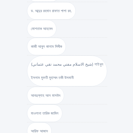
ড. আব্দুর রহমান রাফাত পাশা রহ.
মোশতাক আহমেদ
কাজী আবুল কালাম সিদ্দীক
(شيخ الاسلام مفتي محمد تقي عثماني) শাইখুল
ইসলাম মুফতী মুহাম্মদ তকী উসমানী
আবদুল্লাহ আল মাসউদ
মাওলানা তারিক জামিল
আরিফ আজাদ