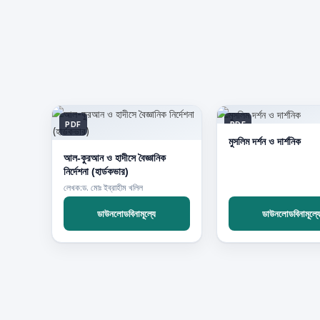
PDF
PDF
মুসলিম দর্শন ও দার্শনিক
আল-কুরআন ও হাদীসে বৈজ্ঞানিক
নির্দেশনা (হার্ডকভার)
লেখক:ড. মোঃ ইব্রাহীম খলিল
ডাউনলোডবিনামূল্যে
ডাউনলোডবিনামূল্য