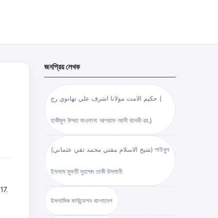
জনপ্রিয় লেখক
حكيم الامت مولانا اشرف علي تهانوي رح (
হাকীমুল উম্মত মাওলানা আশরাফ আলী থানভী রহ.)
(شيخ الاسلام مفتي محمد تقي عثماني) শাইখুল
ইসলাম মুফতী মুহাম্মদ তাকী উসমানী
17.
ইসলামিক ফাউন্ডেশন বাংলাদেশ