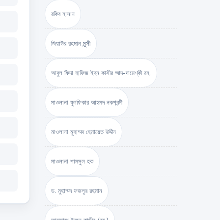
রকিব হাসান
জিয়াউর রহমান মুন্সী
আবুল ফিদা হাফিজ ইব্‌ন কাসীর আদ-দামেশ্‌কী রহ.
মাওলানা যুলফিকার আহমদ নকশবন্দী
মাওলানা মুহাম্মদ হেমায়েত উদ্দীন
মাওলানা শামসুল হক
ড. মুহাম্মদ ফজলুর রহমান