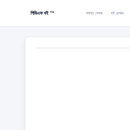
পিডিএফ বই ™
সমস্ত লেখক
বই এজেড