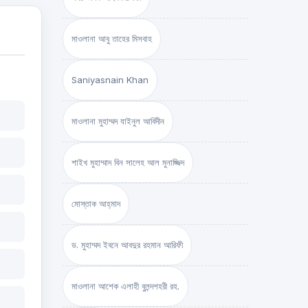
মাওলানা আবু তাহের মিসবাহ
Saniyasnain Khan
মাওলানা মুহাম্মদ যাইনুল আবিদীন
শাইখ মুহাম্মাদ বিন সালেহ আল মুনাজ্জিদ
মোস্তাক আহ্‌মাদ
ড. মুহাম্মদ ইবনে আবদুর রহমান আরিফী
মাওলানা আশেক এলাহী বুলন্দশহরী রহ.