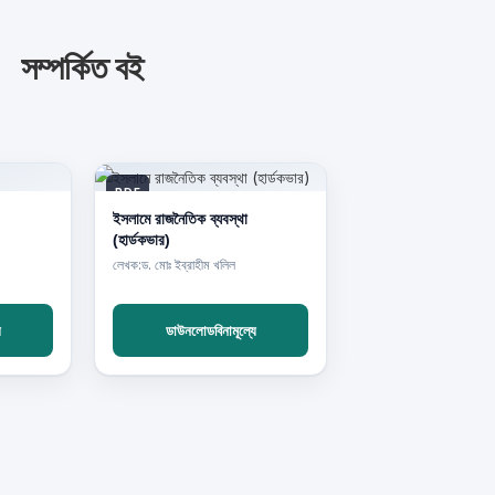
সম্পর্কিত বই
PDF
ইসলামে রাজনৈতিক ব্যবস্থা
(হার্ডকভার)
লেখক:ড. মোঃ ইব্রাহীম খলিল
ে
ডাউনলোডবিনামূল্যে