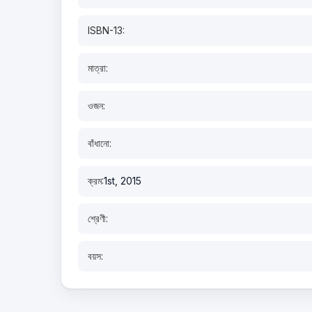
ISBN-13:
মাত্রা:
ওজন:
বাঁধানো:
ক্রম:
1st, 2015
শ্রেণী:
বয়স: