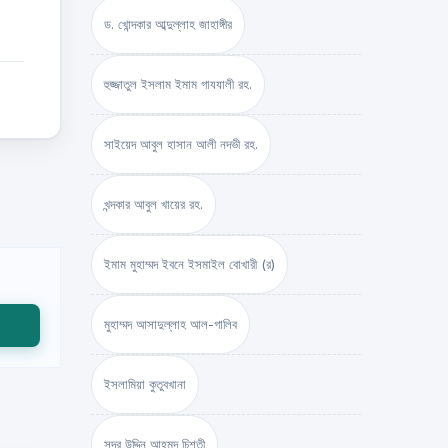
ড. খোন্দকার আব্দুল্লাহ জাহাঙ্গীর
হুজ্জাতুল ইসলাম ইমাম গাযযালী রহ.
সাইয়েদ আবুল হাসান আলী নদভী রহ.
খন্দকার আবুল খায়ের রহ.
ইমাম মুহাম্মদ ইবনে ইসমাইল বোখারী (র)
মুহাম্মদ আসাদুল্লাহ আল-গালিব
ইসলামিয়া কুতুবখানা
সদর উদ্দিন আহমদ চিশতী