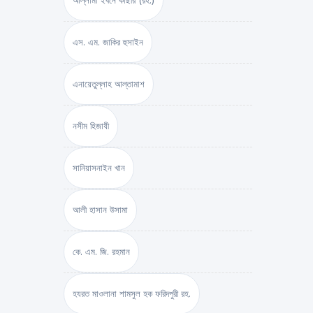
আল্লামা ইবনে কাছীর (রহ.)
এস. এম. জাকির হুসাইন
এনায়েতুল্লাহ আল্‌তামাশ
নসীম হিজাযী
সানিয়াসনাইন খান
আলী হাসান উসামা
কে. এম. জি. রহমান
হযরত মাওলানা শামসুল হক ফরিদপুরী রহ.