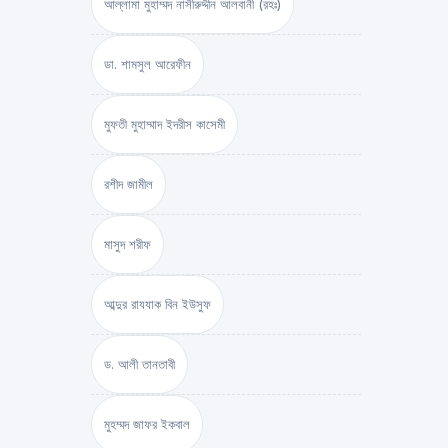
আল্লামা মুহাম্মদ নাসীরুদ্দীন আলবানী (রহঃ)
ডা. শামসুল আরেফীন
মুফতী মুহাম্মাদ ইদরীস কাসেমী
রশীদ জামীল
মাসুদ শরীফ
আব্দুর রাযযাক বিন ইউসুফ
ড. আলী তানতাবী
মুহম্মদ জাফর ইকবাল