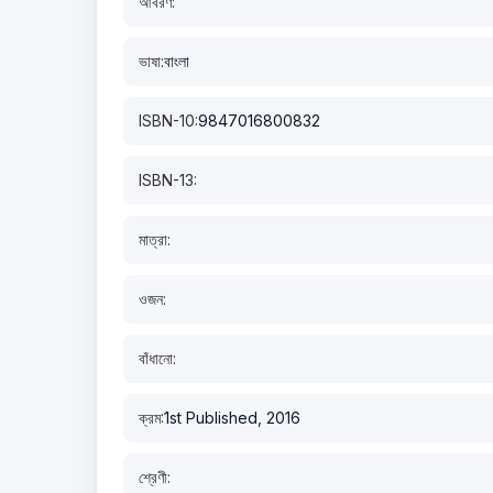
আবরণ:
ভাষা:
বাংলা
ISBN-10:
9847016800832
ISBN-13:
মাত্রা:
ওজন:
বাঁধানো:
ক্রম:
1st Published, 2016
শ্রেণী: