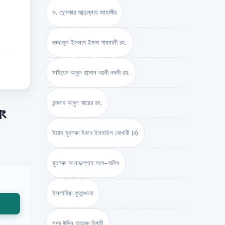
ড. খোন্দকার আব্দুল্লাহ জাহাঙ্গীর
হুজ্জাতুল ইসলাম ইমাম গাযযালী রহ.
সাইয়েদ আবুল হাসান আলী নদভী রহ.
খন্দকার আবুল খায়ের রহ.
বং
ইমাম মুহাম্মদ ইবনে ইসমাইল বোখারী (র)
মুহাম্মদ আসাদুল্লাহ আল-গালিব
ইসলামিয়া কুতুবখানা
সদর উদ্দিন আহমদ চিশতী