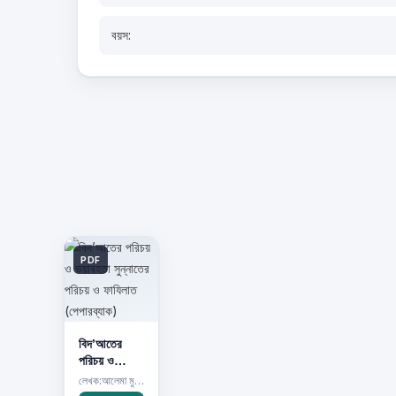
বয়স:
PDF
বিদ’আতের
পরিচয় ও
ভয়াবহতা
লেখক:আলেমা মুর্শিদা বিনতে ছাদী ,
সুন্নাতের পরিচয়