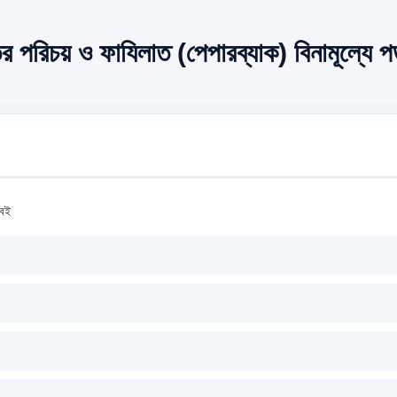
 পরিচয় ও ফাযিলাত (পেপারব্যাক) বিনামূল্যে পড
 বই