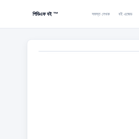
পিডিএফ বই ™
সমস্ত লেখক
বই এজেড