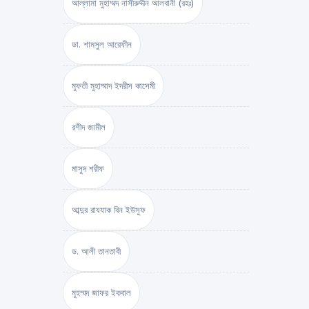
আল্লামা মুহাম্মদ নাসীরুদ্দীন আলবানী (রহঃ)
ডা. শামসুল আরেফীন
মুফতী মুহাম্মাদ ইদরীস কাসেমী
রশীদ জামীল
মাসুদ শরীফ
আব্দুর রাযযাক বিন ইউসুফ
ড. আলী তানতাবী
মুহম্মদ জাফর ইকবাল