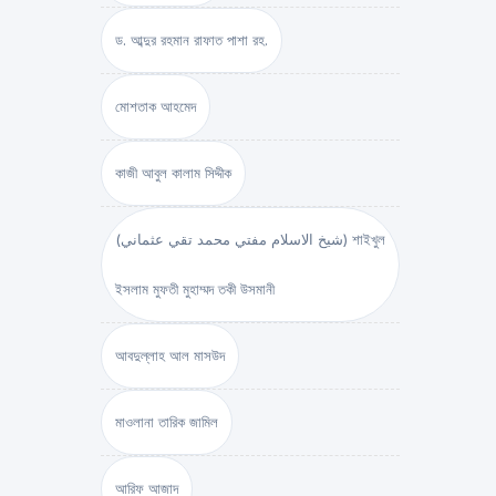
ড. আব্দুর রহমান রাফাত পাশা রহ.
মোশতাক আহমেদ
কাজী আবুল কালাম সিদ্দীক
(شيخ الاسلام مفتي محمد تقي عثماني) শাইখুল
ইসলাম মুফতী মুহাম্মদ তকী উসমানী
আবদুল্লাহ আল মাসউদ
মাওলানা তারিক জামিল
আরিফ আজাদ