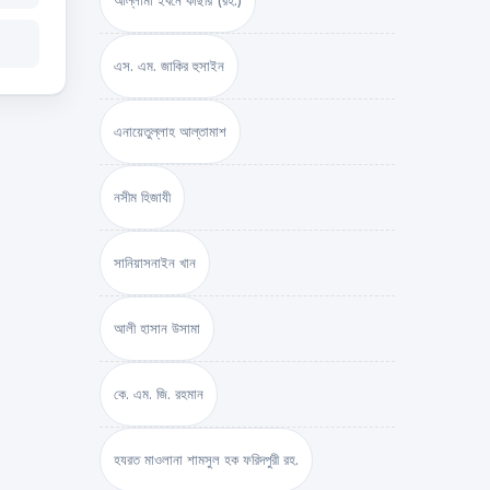
আল্লামা ইবনে কাছীর (রহ.)
এস. এম. জাকির হুসাইন
এনায়েতুল্লাহ আল্‌তামাশ
নসীম হিজাযী
সানিয়াসনাইন খান
আলী হাসান উসামা
কে. এম. জি. রহমান
হযরত মাওলানা শামসুল হক ফরিদপুরী রহ.