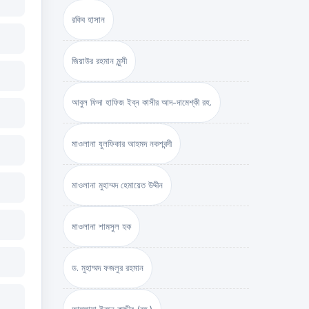
রকিব হাসান
জিয়াউর রহমান মুন্সী
আবুল ফিদা হাফিজ ইব্‌ন কাসীর আদ-দামেশ্‌কী রহ.
মাওলানা যুলফিকার আহমদ নকশবন্দী
মাওলানা মুহাম্মদ হেমায়েত উদ্দীন
মাওলানা শামসুল হক
ড. মুহাম্মদ ফজলুর রহমান