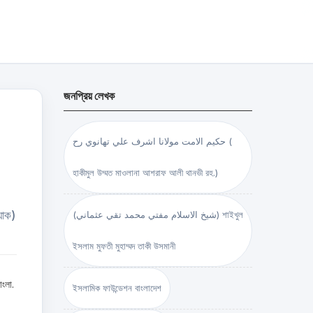
জনপ্রিয় লেখক
حكيم الامت مولانا اشرف علي تهانوي رح (
হাকীমুল উম্মত মাওলানা আশরাফ আলী থানভী রহ.)
যাক)
(شيخ الاسلام مفتي محمد تقي عثماني) শাইখুল
ইসলাম মুফতী মুহাম্মদ তাকী উসমানী
ংলা.
ইসলামিক ফাউন্ডেশন বাংলাদেশ