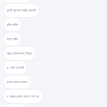
মুফতী মুহাম্মাদ ইদরীস কাসেমী
রশীদ জামীল
মাসুদ শরীফ
আব্দুর রাযযাক বিন ইউসুফ
ড. আলী তানতাবী
মুহম্মদ জাফর ইকবাল
ড. আব্দুর রহমান রাফাত পাশা রহ.