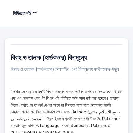
পিডিএফ বই ™
বিবাহ ও তালাক (হার্ডকভার) বিনামূল্যে
বিবাহ ও তালাক (হার্ডকভার) অনলাইন এবং বিনামূল্যে ডাউনলোড পড়ুন
ইসলাম এর অন্যতম একটি বিধান হচ্ছে বিয়ে আর এই বিয়ে শরীয়ত সম্মত হওয়া উচিত
এবং এর আহকাম গুলো কি কি তা এই বইটিতে স্পষ্ট ভাবে বর্না করা হয়েছে। তাছাড়া
বিয়ের খুদবাহ এর তাৎপর্য দেওয়া আছে যা বিবাহের জন্য জানা অত্যান্ত জরুরী।
তাছারা তালাক এর নিয়ম সম্পর্কেও তথ্য রয়েছ. Author: (شيخ الاسلام مفتي
محمد تقي عثماني) শাইখুল ইসলাম মুফতী মুহাম্মদ তকী উসমানী. Publisher:
মাকতাবাতুল আশরাফ. Language: বাংলা. Series: 1st Published,
2015. ISBN-10: 9789848950609.