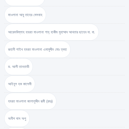
মাওলানা আবু তাহের মেসবাহ
আরেফবিল্লাহ হযরত মাওলানা শাহ্ হাকীম মুহাম্মাদ আখতার ছাহেব দা. বা.
রূহানী শাইখ হযরত মাওলানা এমামুদ্দীন মোঃ ত্বহা
ড. আলী তানতাভী
আইনুল হক কাসেমী
হযরত মাওলানা জালালুদ্দীন রূমী (রহঃ)
অনীশ দাস অপু