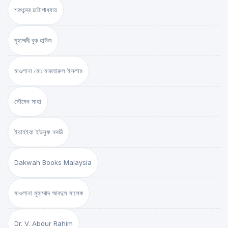
শরৎচন্দ্র চট্টোপাধ্যায়
মুহাম্মদী বুক হাউজ
মাওলানা মোঃ মাজহারুল ইসলাম
সৌমেন সাহা
ইয়াহইয়া ইউসুফ নদভী
Dakwah Books Malaysia
মাওলানা মুহাম্মাদ আবদুল মালেক
Dr. V. Abdur Rahim