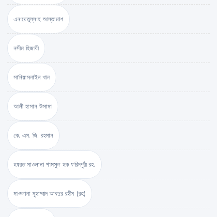
এনায়েতুল্লাহ আল্‌তামাশ
নসীম হিজাযী
সানিয়াসনাইন খান
আলী হাসান উসামা
কে. এম. জি. রহমান
হযরত মাওলানা শামসুল হক ফরিদপুরী রহ.
মাওলানা মুহাম্মাদ আবদুর রহীম (রহ)