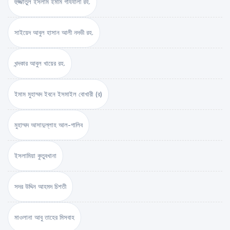
হুজ্জাতুল ইসলাম ইমাম গাযযালী রহ.
সাইয়েদ আবুল হাসান আলী নদভী রহ.
খন্দকার আবুল খায়ের রহ.
ইমাম মুহাম্মদ ইবনে ইসমাইল বোখারী (র)
মুহাম্মদ আসাদুল্লাহ আল-গালিব
ইসলামিয়া কুতুবখানা
সদর উদ্দিন আহমদ চিশতী
মাওলানা আবু তাহের মিসবাহ