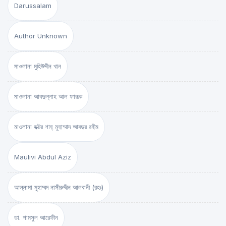
Darussalam
Author Unknown
মাওলানা মুহিউদ্দীন খান
মাওলানা আবদুল্লাহ আল ফারূক
মাওলানা ডক্টর শাহ্‌ মুহাম্মাদ আবদুর রহীম
Maulivi Abdul Aziz
আল্লামা মুহাম্মদ নাসীরুদ্দীন আলবানী (রহঃ)
ডা. শামসুল আরেফীন