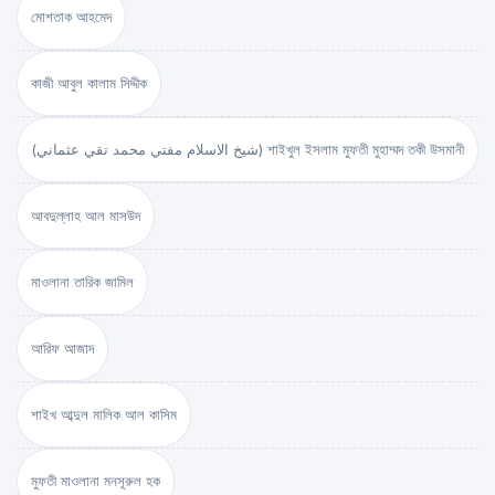
মোশতাক আহমেদ
কাজী আবুল কালাম সিদ্দীক
(شيخ الاسلام مفتي محمد تقي عثماني) শাইখুল ইসলাম মুফতী মুহাম্মদ তকী উসমানী
আবদুল্লাহ আল মাসউদ
মাওলানা তারিক জামিল
আরিফ আজাদ
শাইখ আব্দুল মালিক আল কাসিম
মুফতী মাওলানা মনসূরুল হক