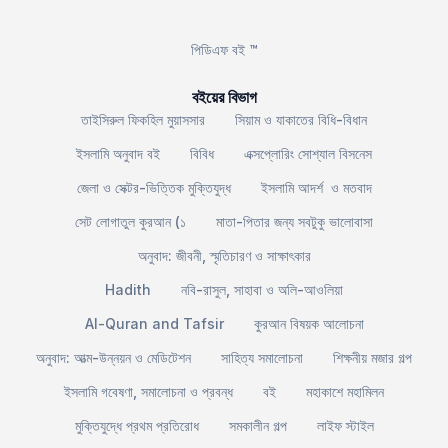
পিডিএফ বই ™
বইয়ের বিভাগ
তাইসিরুল ফিকহিল মুয়াসসার
সিয়াম ও যাকাতের বিধি-বিধান
ইসলামি অনুবাদ বই
বিবিধ
এক্সপ্লোরিং সোশ্যাল বিসনেস
জেলা ও সেক্টর-ভিত্তিক মুক্তিযুদ্ধ
ইসলামি আদর্শ ও মতবাদ
সেট লোগাতুল কুরআন (১
মাতা-পিতার জন্য সবটুকু ভালোবাসা
অনুবাদ: জীবনী, স্মৃতিচারণ ও সাক্ষাৎকার
Hadith
নবি-রাসুল, সাহাবা ও অলি-আওলিয়া
Al-Quran and Tafsir
কুরআন বিষয়ক আলোচনা
অনুবাদ: আত্ম-উন্নয়ন ও মেডিটেশন
সাহিত্য সমালোচনা
শিক্ষনীয় মজার গল্প
ইসলামি গবেষণা, সমালোচনা ও প্রবন্ধ
বই
মহাকাশে মহামিলন
মুক্তিযুদ্ধে প্রথম প্রতিরোধ
সমকালীন গল্প
লাইফ স্টাইল