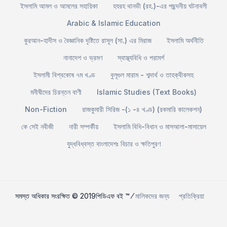
ইসলামি আমল ও আমলের সহায়িকা
হযরহ থানভী (রহ.)-এর পছন্দনীয় ঘটনাবলী
Arabic & Islamic Education
কুরআন-হাদীস ও বৈজ্ঞানিক দৃষ্টিতে রাসূল (সা.) এর মিরাজ
ইসলামি অর্থনীতি
নানাদেশ ও ভ্রমণ
স্বাস্থ্যবিধি ও পরামর্শ
ইসলামী বিশ্বকোষ ৭ম খণ্ড
বুলূগুল মারাম - শব্দার্থ ও তাহক্বীকসহ
মনীষীদের চিরন্তন বাণী
Islamic Studies (Text Books)
Non-Fiction
রাজকুমারী সিরিজ -(১ -৪ খণ্ড) (রকমারি কালেকশন)
কে সেই নবীজী
নারী সম্পর্কীয়
ইসলামি বিধি-বিধান ও মাসআলা-মাসায়েল
যুদ্ধবিধ্বস্ত বাংলাদেশঃ বিচার ও ক্ষতিপুরণ
সমস্ত অধিকার সংরক্ষিত © 2019পিডিএফ বই ™ ⁄
মালিকদের জন্য
প্রতিক্রিয়া