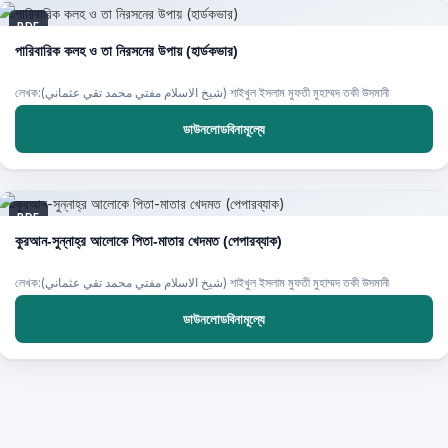
PDF
পারিবারিক কলহ ও তা নিরসনের উপায় (হার্ডকভার)
লেখক:(شيخ الاسلام مفتي محمد تقي عثماني) শাইখুল ইসলাম মুফতী মুহাম্মদ তকী উসমানী
ডাউনলোডবিনামূল্যে
PDF
কুরআন-সুন্নাহ্‌র আলোকে পিতা-মাতার খেদমত (পেপারব্যাক)
লেখক:(شيخ الاسلام مفتي محمد تقي عثماني) শাইখুল ইসলাম মুফতী মুহাম্মদ তকী উসমানী
ডাউনলোডবিনামূল্যে