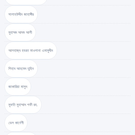
সালাহউদ্দীন জাহাঙ্গীর
মুহাম্মদ আদম আলী
আলহাজ্ব হযরত মাওলানা এমামুদ্দীন
শিহাব আহমেদ তুহিন
জাকারিয়া মাসুদ
মুফতি মুহাম্মাদ শফী রহ.
ডেল কার্নেগী