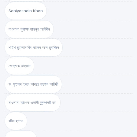
Saniyasnain Khan
মাওলানা মুহাম্মদ যাইনুল আবিদীন
শাইখ মুহাম্মাদ বিন সালেহ আল মুনাজ্জিদ
মোস্তাক আহ্‌মাদ
ড. মুহাম্মদ ইবনে আবদুর রহমান আরিফী
মাওলানা আশেক এলাহী বুলন্দশহরী রহ.
রকিব হাসান