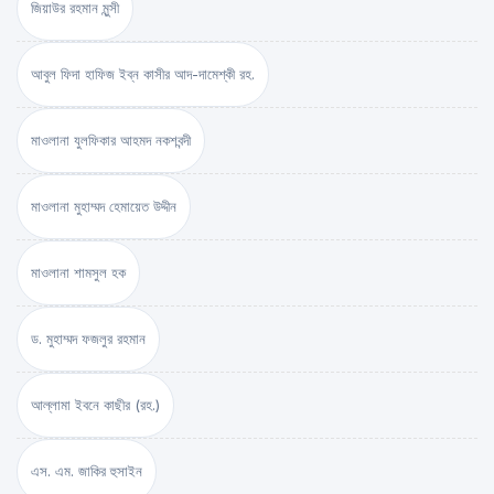
জিয়াউর রহমান মুন্সী
আবুল ফিদা হাফিজ ইব্‌ন কাসীর আদ-দামেশ্‌কী রহ.
মাওলানা যুলফিকার আহমদ নকশবন্দী
মাওলানা মুহাম্মদ হেমায়েত উদ্দীন
মাওলানা শামসুল হক
ড. মুহাম্মদ ফজলুর রহমান
আল্লামা ইবনে কাছীর (রহ.)
এস. এম. জাকির হুসাইন