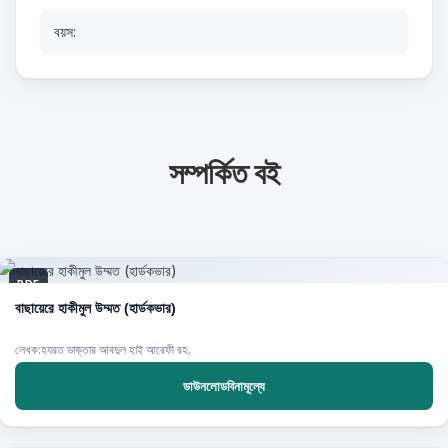
বয়স:
সম্পর্কিত বই
PDF
বাছায়েরে হাকীমুল উম্মত (হার্ডকভার)
লেখক:হযরত ডাক্তার আবদুল হাই আরেফী রহ.
ডাউনলোডবিনামূল্যে