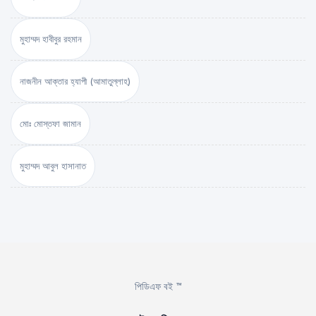
মুহাম্মদ হাবীবুর রহমান
নাজনীন আক্তার হ্যাপী (আমাতুল্লাহ)
মোঃ মোস্তফা জামান
মুহাম্মদ আবুল হাসানাত
পিডিএফ বই ™