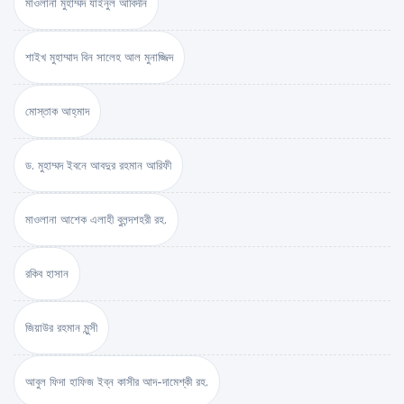
মাওলানা মুহাম্মদ যাইনুল আবিদীন
শাইখ মুহাম্মাদ বিন সালেহ আল মুনাজ্জিদ
মোস্তাক আহ্‌মাদ
ড. মুহাম্মদ ইবনে আবদুর রহমান আরিফী
মাওলানা আশেক এলাহী বুলন্দশহরী রহ.
রকিব হাসান
জিয়াউর রহমান মুন্সী
আবুল ফিদা হাফিজ ইব্‌ন কাসীর আদ-দামেশ্‌কী রহ.