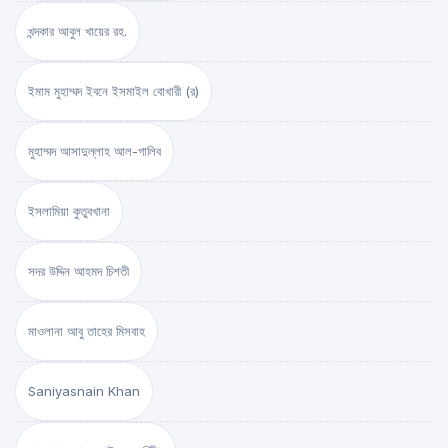
খন্দকার আবুল খায়ের রহ.
ইমাম মুহাম্মদ ইবনে ইসমাইল বোখারী (র)
মুহাম্মদ আসাদুল্লাহ আল-গালিব
ইসলামিয়া কুতুবখানা
সদর উদ্দিন আহমদ চিশতী
মাওলানা আবু তাহের মিসবাহ
Saniyasnain Khan