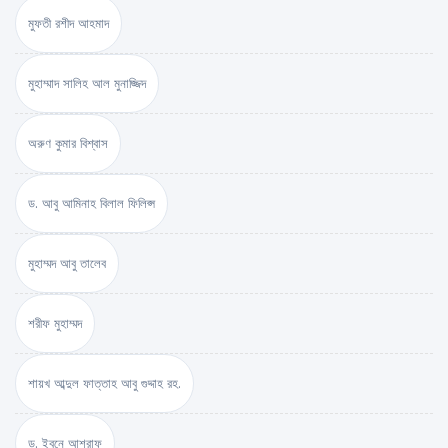
মুফতী রশীদ আহমাদ
মুহাম্মাদ সালিহ আল মুনাজ্জিদ
অরুণ কুমার বিশ্বাস
ড. আবু আমিনাহ বিলাল ফিলিপ্স
মুহাম্মদ আবু তালেব
শরীফ মুহাম্মদ
শায়খ আব্দুল ফাত্তাহ আবু গুদ্দাহ রহ.
ড. ইবনে আশরাফ