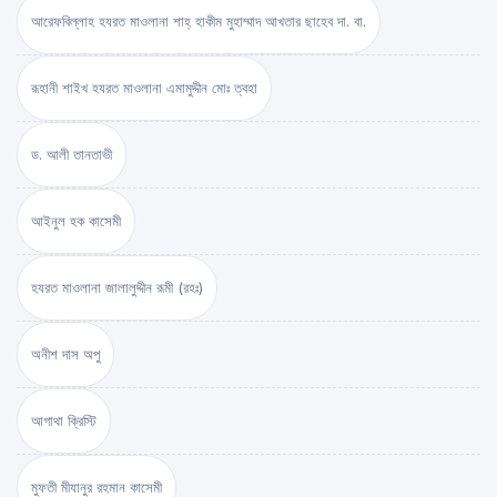
আরেফবিল্লাহ হযরত মাওলানা শাহ্ হাকীম মুহাম্মাদ আখতার ছাহেব দা. বা.
রূহানী শাইখ হযরত মাওলানা এমামুদ্দীন মোঃ ত্বহা
ড. আলী তানতাভী
আইনুল হক কাসেমী
হযরত মাওলানা জালালুদ্দীন রূমী (রহঃ)
অনীশ দাস অপু
আগাথা ক্রিস্টি
মুফতী মীযানুর রহমান কাসেমী