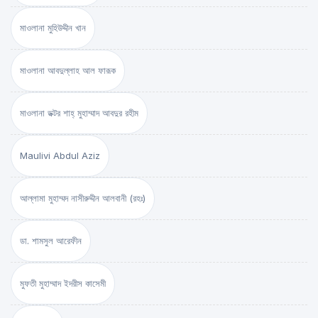
মাওলানা মুহিউদ্দীন খান
মাওলানা আবদুল্লাহ আল ফারূক
মাওলানা ডক্টর শাহ্‌ মুহাম্মাদ আবদুর রহীম
Maulivi Abdul Aziz
আল্লামা মুহাম্মদ নাসীরুদ্দীন আলবানী (রহঃ)
ডা. শামসুল আরেফীন
মুফতী মুহাম্মাদ ইদরীস কাসেমী