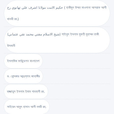
حكيم الامت مولانا اشرف علي تهانوي رح ( হাকীমুল উম্মত মাওলানা আশরাফ আলী
থানভী রহ.)
(شيخ الاسلام مفتي محمد تقي عثماني) শাইখুল ইসলাম মুফতী মুহাম্মদ তাকী
উসমানী
ইসলামিক ফাউন্ডেশন বাংলাদেশ
ড. খোন্দকার আব্দুল্লাহ জাহাঙ্গীর
হুজ্জাতুল ইসলাম ইমাম গাযযালী রহ.
সাইয়েদ আবুল হাসান আলী নদভী রহ.