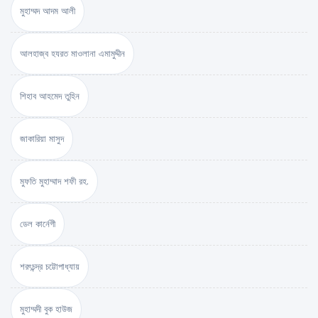
মুহাম্মদ আদম আলী
আলহাজ্ব হযরত মাওলানা এমামুদ্দীন
শিহাব আহমেদ তুহিন
জাকারিয়া মাসুদ
মুফতি মুহাম্মাদ শফী রহ.
ডেল কার্নেগী
শরৎচন্দ্র চট্টোপাধ্যায়
মুহাম্মদী বুক হাউজ