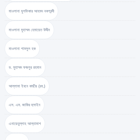
মাওলানা যুলফিকার আহমদ নকশবন্দী
মাওলানা মুহাম্মদ হেমায়েত উদ্দীন
মাওলানা শামসুল হক
ড. মুহাম্মদ ফজলুর রহমান
আল্লামা ইবনে কাছীর (রহ.)
এস. এম. জাকির হুসাইন
এনায়েতুল্লাহ আল্‌তামাশ