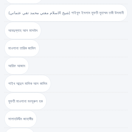
(شيخ الاسلام مفتي محمد تقي عثماني) শাইখুল ইসলাম মুফতী মুহাম্মদ তকী উসমানী
আবদুল্লাহ আল মাসউদ
মাওলানা তারিক জামিল
আরিফ আজাদ
শাইখ আব্দুল মালিক আল কাসিম
মুফতী মাওলানা মনসূরুল হক
সালাহউদ্দীন জাহাঙ্গীর