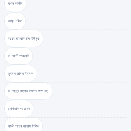
রশীদ জামীল
মাসুদ শরীফ
আব্দুর রাযযাক বিন ইউসুফ
ড. আলী তানতাবী
মুহম্মদ জাফর ইকবাল
ড. আব্দুর রহমান রাফাত পাশা রহ.
মোশতাক আহমেদ
কাজী আবুল কালাম সিদ্দীক