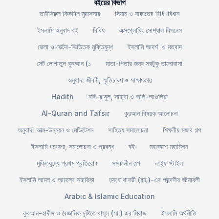
বইয়ের বিভাগ
তাইসিরুল ফিকহিল মুয়াসসার
সিয়াম ও যাকাতের বিধি-বিধান
ইসলামি অনুবাদ বই
বিবিধ
এক্সপ্লোরিং সোশ্যাল বিসনেস
জেলা ও সেক্টর-ভিত্তিক মুক্তিযুদ্ধ
ইসলামি আদর্শ ও মতবাদ
সেট লোগাতুল কুরআন (১
মাতা-পিতার জন্য সবটুকু ভালোবাসা
অনুবাদ: জীবনী, স্মৃতিচারণ ও সাক্ষাৎকার
Hadith
নবি-রাসুল, সাহাবা ও অলি-আওলিয়া
Al-Quran and Tafsir
কুরআন বিষয়ক আলোচনা
অনুবাদ: আত্ম-উন্নয়ন ও মেডিটেশন
সাহিত্য সমালোচনা
শিক্ষনীয় মজার গল্প
ইসলামি গবেষণা, সমালোচনা ও প্রবন্ধ
বই
মহাকাশে মহামিলন
মুক্তিযুদ্ধে প্রথম প্রতিরোধ
সমকালীন গল্প
লাইফ স্টাইল
ইসলামি আমল ও আমলের সহায়িকা
হযরহ থানভী (রহ.)-এর পছন্দনীয় ঘটনাবলী
Arabic & Islamic Education
কুরআন-হাদীস ও বৈজ্ঞানিক দৃষ্টিতে রাসূল (সা.) এর মিরাজ
ইসলামি অর্থনীতি