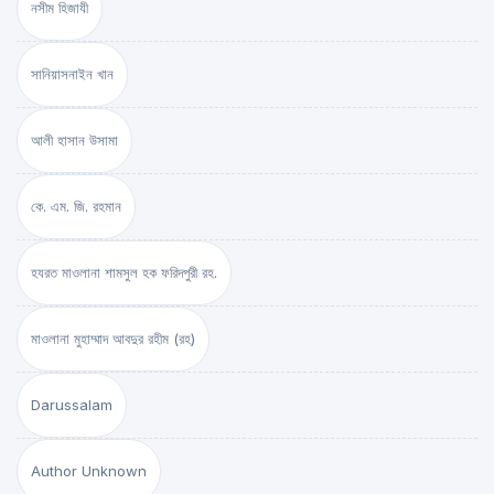
নসীম হিজাযী
সানিয়াসনাইন খান
আলী হাসান উসামা
কে. এম. জি. রহমান
হযরত মাওলানা শামসুল হক ফরিদপুরী রহ.
মাওলানা মুহাম্মাদ আবদুর রহীম (রহ)
Darussalam
Author Unknown