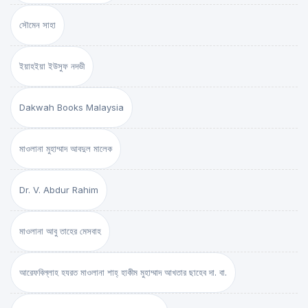
সৌমেন সাহা
ইয়াহইয়া ইউসুফ নদভী
Dakwah Books Malaysia
মাওলানা মুহাম্মাদ আবদুল মালেক
Dr. V. Abdur Rahim
মাওলানা আবু তাহের মেসবাহ
আরেফবিল্লাহ হযরত মাওলানা শাহ্ হাকীম মুহাম্মাদ আখতার ছাহেব দা. বা.