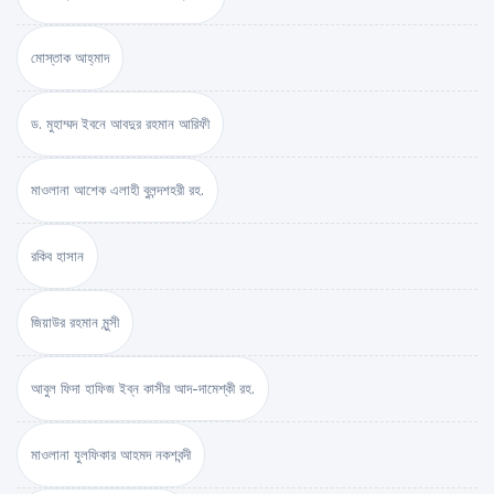
মোস্তাক আহ্‌মাদ
ড. মুহাম্মদ ইবনে আবদুর রহমান আরিফী
মাওলানা আশেক এলাহী বুলন্দশহরী রহ.
রকিব হাসান
জিয়াউর রহমান মুন্সী
আবুল ফিদা হাফিজ ইব্‌ন কাসীর আদ-দামেশ্‌কী রহ.
মাওলানা যুলফিকার আহমদ নকশবন্দী