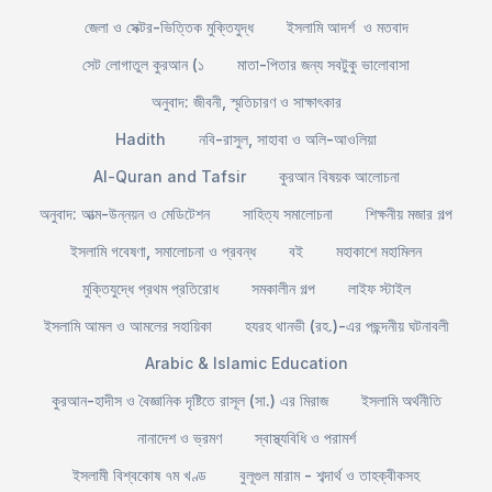
জেলা ও সেক্টর-ভিত্তিক মুক্তিযুদ্ধ
ইসলামি আদর্শ ও মতবাদ
সেট লোগাতুল কুরআন (১
মাতা-পিতার জন্য সবটুকু ভালোবাসা
অনুবাদ: জীবনী, স্মৃতিচারণ ও সাক্ষাৎকার
Hadith
নবি-রাসুল, সাহাবা ও অলি-আওলিয়া
Al-Quran and Tafsir
কুরআন বিষয়ক আলোচনা
অনুবাদ: আত্ম-উন্নয়ন ও মেডিটেশন
সাহিত্য সমালোচনা
শিক্ষনীয় মজার গল্প
ইসলামি গবেষণা, সমালোচনা ও প্রবন্ধ
বই
মহাকাশে মহামিলন
মুক্তিযুদ্ধে প্রথম প্রতিরোধ
সমকালীন গল্প
লাইফ স্টাইল
ইসলামি আমল ও আমলের সহায়িকা
হযরহ থানভী (রহ.)-এর পছন্দনীয় ঘটনাবলী
Arabic & Islamic Education
কুরআন-হাদীস ও বৈজ্ঞানিক দৃষ্টিতে রাসূল (সা.) এর মিরাজ
ইসলামি অর্থনীতি
নানাদেশ ও ভ্রমণ
স্বাস্থ্যবিধি ও পরামর্শ
ইসলামী বিশ্বকোষ ৭ম খণ্ড
বুলূগুল মারাম - শব্দার্থ ও তাহক্বীকসহ