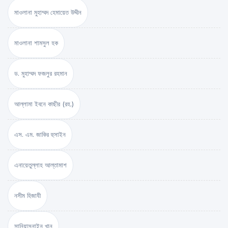
মাওলানা মুহাম্মদ হেমায়েত উদ্দীন
মাওলানা শামসুল হক
ড. মুহাম্মদ ফজলুর রহমান
আল্লামা ইবনে কাছীর (রহ.)
এস. এম. জাকির হুসাইন
এনায়েতুল্লাহ আল্‌তামাশ
নসীম হিজাযী
সানিয়াসনাইন খান