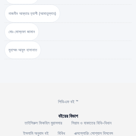
নাজনীন আক্তার হ্যাপী (আমাতুল্লাহ)
মোঃ মোস্তফা জামান
মুহাম্মদ আবুল হাসানাত
পিডিএফ বই ™
বইয়ের বিভাগ
তাইসিরুল ফিকহিল মুয়াসসার
সিয়াম ও যাকাতের বিধি-বিধান
ইসলামি অনুবাদ বই
বিবিধ
এক্সপ্লোরিং সোশ্যাল বিসনেস