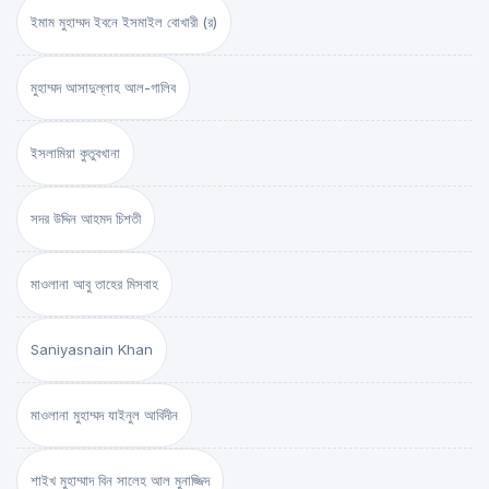
ইমাম মুহাম্মদ ইবনে ইসমাইল বোখারী (র)
মুহাম্মদ আসাদুল্লাহ আল-গালিব
ইসলামিয়া কুতুবখানা
সদর উদ্দিন আহমদ চিশতী
মাওলানা আবু তাহের মিসবাহ
Saniyasnain Khan
মাওলানা মুহাম্মদ যাইনুল আবিদীন
শাইখ মুহাম্মাদ বিন সালেহ আল মুনাজ্জিদ