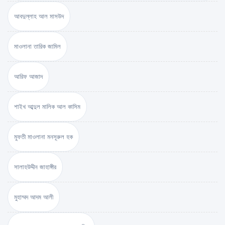
আবদুল্লাহ আল মাসউদ
মাওলানা তারিক জামিল
আরিফ আজাদ
শাইখ আব্দুল মালিক আল কাসিম
মুফতী মাওলানা মনসূরুল হক
সালাহউদ্দীন জাহাঙ্গীর
মুহাম্মদ আদম আলী