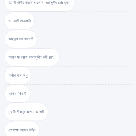
রূহানী শাইখ হযরত মাওলানা এমামুদ্দীন মোঃ ত্বহা
ড. আলী তানতাভী
আইনুল হক কাসেমী
হযরত মাওলানা জালালুদ্দীন রূমী (রহঃ)
অনীশ দাস অপু
আগাথা ক্রিস্টি
মুফতী মীযানুর রহমান কাসেমী
মোহাম্মদ নাছের উদ্দিন