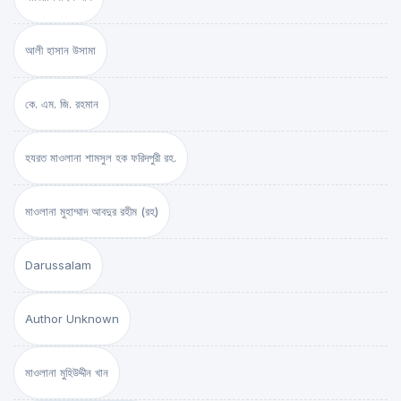
আলী হাসান উসামা
কে. এম. জি. রহমান
হযরত মাওলানা শামসুল হক ফরিদপুরী রহ.
মাওলানা মুহাম্মাদ আবদুর রহীম (রহ)
Darussalam
Author Unknown
মাওলানা মুহিউদ্দীন খান