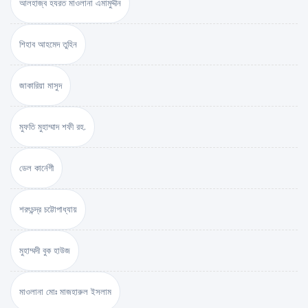
আলহাজ্ব হযরত মাওলানা এমামুদ্দীন
শিহাব আহমেদ তুহিন
জাকারিয়া মাসুদ
মুফতি মুহাম্মাদ শফী রহ.
ডেল কার্নেগী
শরৎচন্দ্র চট্টোপাধ্যায়
মুহাম্মদী বুক হাউজ
মাওলানা মোঃ মাজহারুল ইসলাম