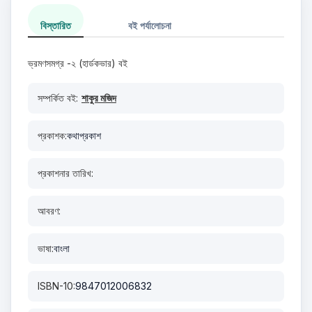
বিস্তারিত
বই পর্যালোচনা
ভ্রমণসমগ্র -২ (হার্ডকভার) বই
সম্পর্কিত বই:
শাকুর মজিদ
প্রকাশক:
কথাপ্রকাশ
প্রকাশনার তারিখ:
আবরণ:
ভাষা:
বাংলা
ISBN-10:
9847012006832