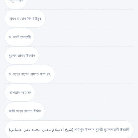
মাসুদ শরীফ
আব্দুর রাযযাক বিন ইউসুফ
ড. আলী তানতাবী
মুহম্মদ জাফর ইকবাল
ড. আব্দুর রহমান রাফাত পাশা রহ.
মোশতাক আহমেদ
কাজী আবুল কালাম সিদ্দীক
(شيخ الاسلام مفتي محمد تقي عثماني) শাইখুল ইসলাম মুফতী মুহাম্মদ তকী উসমানী