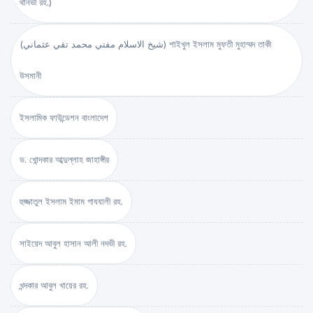
থানভী রহ.)
(شيخ الاسلام مفتي محمد تقي عثماني) শাইখুল ইসলাম মুফতী মুহাম্মদ তাকী
উসমানী
ইসলামিক ফাউন্ডেশন বাংলাদেশ
ড. খোন্দকার আব্দুল্লাহ জাহাঙ্গীর
হুজ্জাতুল ইসলাম ইমাম গাযযালী রহ.
সাইয়েদ আবুল হাসান আলী নদভী রহ.
খন্দকার আবুল খায়ের রহ.