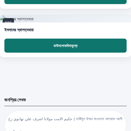
PDF
ইসলামের স্থাপত্যধারা
ডাউনলোডবিনামূল্যে
জনপ্রিয় লেখক
حكيم الامت مولانا اشرف علي تهانوي رح ( হাকীমুল উম্মত মাওলানা আশরাফ আলী