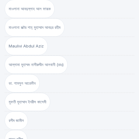
মাওলানা আবদুল্লাহ আল ফারূক
মাওলানা ডক্টর শাহ্‌ মুহাম্মাদ আবদুর রহীম
Maulivi Abdul Aziz
আল্লামা মুহাম্মদ নাসীরুদ্দীন আলবানী (রহঃ)
ডা. শামসুল আরেফীন
মুফতী মুহাম্মাদ ইদরীস কাসেমী
রশীদ জামীল