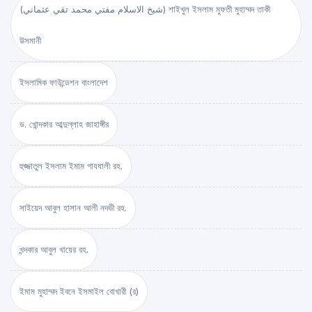
(شيخ الاسلام مفتي محمد تقي عثماني) শাইখুল ইসলাম মুফতী মুহাম্মদ তাকী
উসমানী
ইসলামিক ফাউন্ডেশন বাংলাদেশ
ড. খোন্দকার আব্দুল্লাহ জাহাঙ্গীর
হুজ্জাতুল ইসলাম ইমাম গাযযালী রহ.
সাইয়েদ আবুল হাসান আলী নদভী রহ.
খন্দকার আবুল খায়ের রহ.
ইমাম মুহাম্মদ ইবনে ইসমাইল বোখারী (র)