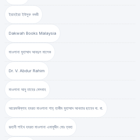
ইয়াহইয়া ইউসুফ নদভী
Dakwah Books Malaysia
মাওলানা মুহাম্মাদ আবদুল মালেক
Dr. V. Abdur Rahim
মাওলানা আবু তাহের মেসবাহ
আরেফবিল্লাহ হযরত মাওলানা শাহ্ হাকীম মুহাম্মাদ আখতার ছাহেব দা. বা.
রূহানী শাইখ হযরত মাওলানা এমামুদ্দীন মোঃ ত্বহা