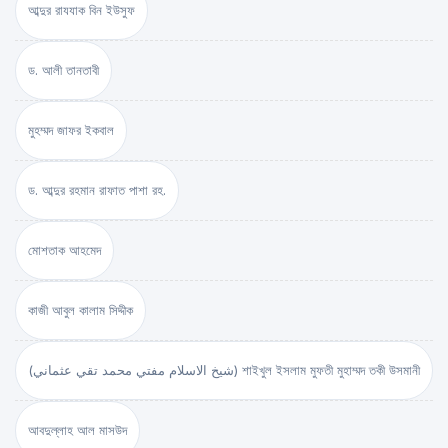
আব্দুর রাযযাক বিন ইউসুফ
ড. আলী তানতাবী
মুহম্মদ জাফর ইকবাল
ড. আব্দুর রহমান রাফাত পাশা রহ.
মোশতাক আহমেদ
কাজী আবুল কালাম সিদ্দীক
(شيخ الاسلام مفتي محمد تقي عثماني) শাইখুল ইসলাম মুফতী মুহাম্মদ তকী উসমানী
আবদুল্লাহ আল মাসউদ