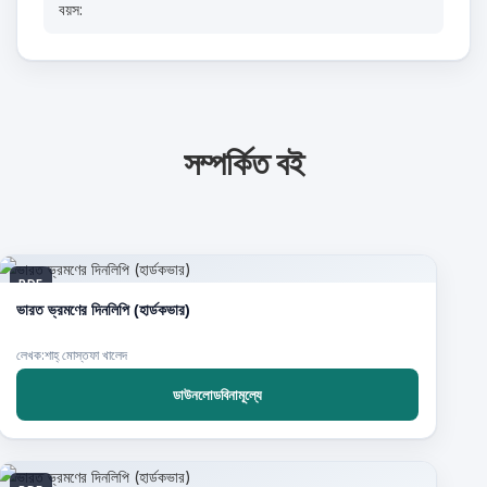
বয়স:
সম্পর্কিত বই
PDF
ভারত ভ্রমণের দিনলিপি (হার্ডকভার)
লেখক:শাহ্‌ মোস্তফা খালেদ
ডাউনলোডবিনামূল্যে