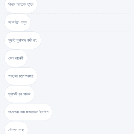
শিহাব আহমেদ তুহিন
জাকারিয়া মাসুদ
মুফতি মুহাম্মাদ শফী রহ.
ডেল কার্নেগী
শরৎচন্দ্র চট্টোপাধ্যায়
মুহাম্মদী বুক হাউজ
মাওলানা মোঃ মাজহারুল ইসলাম
সৌমেন সাহা