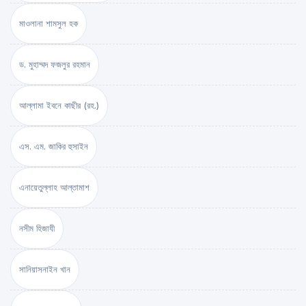
মাওলানা শামসুল হক
ড. মুহাম্মদ ফজলুর রহমান
আল্লামা ইবনে কাছীর (রহ.)
এস. এম. জাকির হুসাইন
এনায়েতুল্লাহ আল্‌তামাশ
নসীম হিজাযী
সানিয়াসনাইন খান