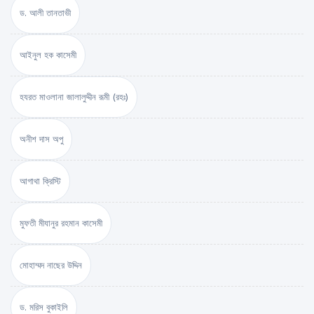
ড. আলী তানতাভী
আইনুল হক কাসেমী
হযরত মাওলানা জালালুদ্দীন রূমী (রহঃ)
অনীশ দাস অপু
আগাথা ক্রিস্টি
মুফতী মীযানুর রহমান কাসেমী
মোহাম্মদ নাছের উদ্দিন
ড. মরিস বুকাইলি