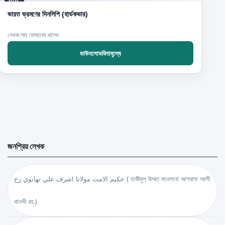
PDF
ভারত ভ্রমণের দিনলিপি (হার্ডকভার)
লেখক:শাহ্‌ মোস্তফা খালেদ
ডাউনলোডবিনামূল্যে
জনপ্রিয় লেখক
حكيم الامت مولانا اشرف علي تهانوي رح ( হাকীমুল উম্মত মাওলানা আশরাফ আলী
থানভী রহ.)