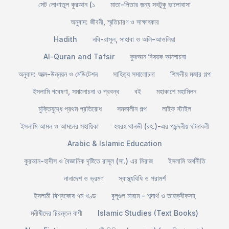
সেট লোগাতুল কুরআন (১
মাতা-পিতার জন্য সবটুকু ভালোবাসা
অনুবাদ: জীবনী, স্মৃতিচারণ ও সাক্ষাৎকার
Hadith
নবি-রাসুল, সাহাবা ও অলি-আওলিয়া
Al-Quran and Tafsir
কুরআন বিষয়ক আলোচনা
অনুবাদ: আত্ম-উন্নয়ন ও মেডিটেশন
সাহিত্য সমালোচনা
শিক্ষনীয় মজার গল্প
ইসলামি গবেষণা, সমালোচনা ও প্রবন্ধ
বই
মহাকাশে মহামিলন
মুক্তিযুদ্ধে প্রথম প্রতিরোধ
সমকালীন গল্প
লাইফ স্টাইল
ইসলামি আমল ও আমলের সহায়িকা
হযরহ থানভী (রহ.)-এর পছন্দনীয় ঘটনাবলী
Arabic & Islamic Education
কুরআন-হাদীস ও বৈজ্ঞানিক দৃষ্টিতে রাসূল (সা.) এর মিরাজ
ইসলামি অর্থনীতি
নানাদেশ ও ভ্রমণ
স্বাস্থ্যবিধি ও পরামর্শ
ইসলামী বিশ্বকোষ ৭ম খণ্ড
বুলূগুল মারাম - শব্দার্থ ও তাহক্বীকসহ
মনীষীদের চিরন্তন বাণী
Islamic Studies (Text Books)