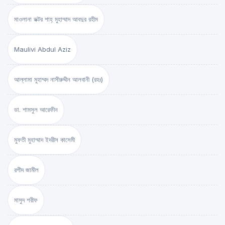
মাওলানা ডক্টর শাহ্‌ মুহাম্মাদ আবদুর রহীম
Maulivi Abdul Aziz
আল্লামা মুহাম্মদ নাসীরুদ্দীন আলবানী (রহঃ)
ডা. শামসুল আরেফীন
মুফতী মুহাম্মাদ ইদরীস কাসেমী
রশীদ জামীল
মাসুদ শরীফ