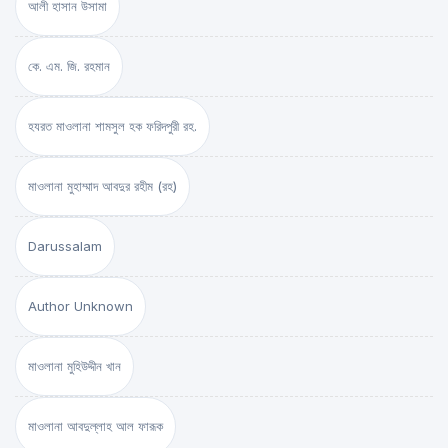
আলী হাসান উসামা
কে. এম. জি. রহমান
হযরত মাওলানা শামসুল হক ফরিদপুরী রহ.
মাওলানা মুহাম্মাদ আবদুর রহীম (রহ)
Darussalam
Author Unknown
মাওলানা মুহিউদ্দীন খান
মাওলানা আবদুল্লাহ আল ফারূক