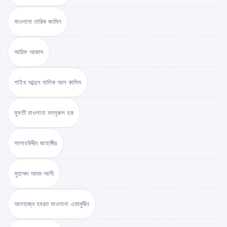
মাওলানা তারিক জামিল
আরিফ আজাদ
শাইখ আব্দুল মালিক আল কাসিম
মুফতী মাওলানা মনসূরুল হক
সালাহউদ্দীন জাহাঙ্গীর
মুহাম্মদ আদম আলী
আলহাজ্ব হযরত মাওলানা এমামুদ্দীন