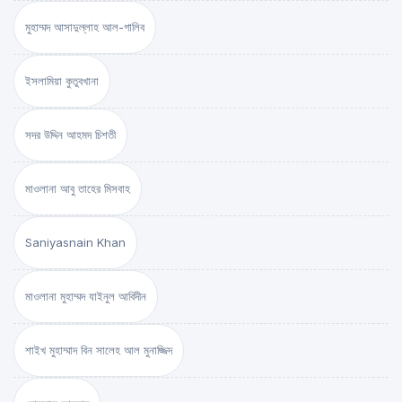
মুহাম্মদ আসাদুল্লাহ আল-গালিব
ইসলামিয়া কুতুবখানা
সদর উদ্দিন আহমদ চিশতী
মাওলানা আবু তাহের মিসবাহ
Saniyasnain Khan
মাওলানা মুহাম্মদ যাইনুল আবিদীন
শাইখ মুহাম্মাদ বিন সালেহ আল মুনাজ্জিদ