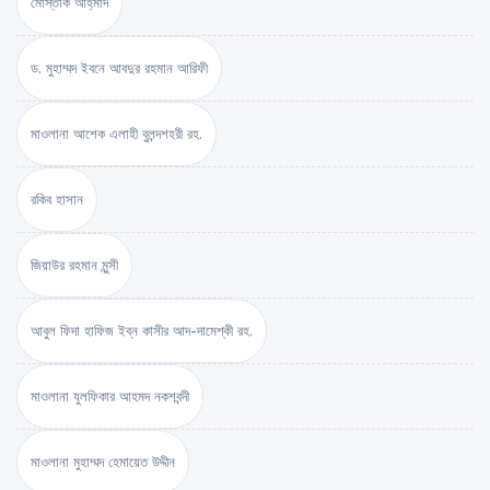
মোস্তাক আহ্‌মাদ
ড. মুহাম্মদ ইবনে আবদুর রহমান আরিফী
মাওলানা আশেক এলাহী বুলন্দশহরী রহ.
রকিব হাসান
জিয়াউর রহমান মুন্সী
আবুল ফিদা হাফিজ ইব্‌ন কাসীর আদ-দামেশ্‌কী রহ.
মাওলানা যুলফিকার আহমদ নকশবন্দী
মাওলানা মুহাম্মদ হেমায়েত উদ্দীন