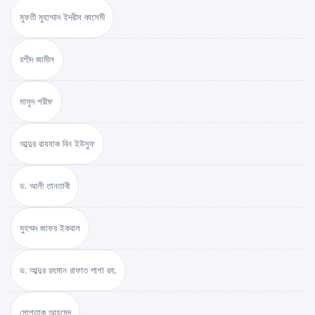
মুফতী মুহাম্মাদ ইদরীস কাসেমী
রশীদ জামীল
মাসুদ শরীফ
আব্দুর রাযযাক বিন ইউসুফ
ড. আলী তানতাবী
মুহম্মদ জাফর ইকবাল
ড. আব্দুর রহমান রাফাত পাশা রহ.
মোশতাক আহমেদ