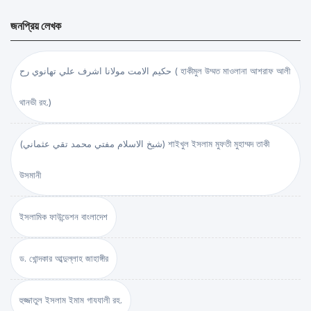
জনপ্রিয় লেখক
حكيم الامت مولانا اشرف علي تهانوي رح ( হাকীমুল উম্মত মাওলানা আশরাফ আলী
থানভী রহ.)
(شيخ الاسلام مفتي محمد تقي عثماني) শাইখুল ইসলাম মুফতী মুহাম্মদ তাকী
উসমানী
ইসলামিক ফাউন্ডেশন বাংলাদেশ
ড. খোন্দকার আব্দুল্লাহ জাহাঙ্গীর
হুজ্জাতুল ইসলাম ইমাম গাযযালী রহ.