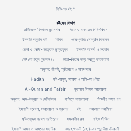
পিডিএফ বই ™
বইয়ের বিভাগ
তাইসিরুল ফিকহিল মুয়াসসার
সিয়াম ও যাকাতের বিধি-বিধান
ইসলামি অনুবাদ বই
বিবিধ
এক্সপ্লোরিং সোশ্যাল বিসনেস
জেলা ও সেক্টর-ভিত্তিক মুক্তিযুদ্ধ
ইসলামি আদর্শ ও মতবাদ
সেট লোগাতুল কুরআন (১
মাতা-পিতার জন্য সবটুকু ভালোবাসা
অনুবাদ: জীবনী, স্মৃতিচারণ ও সাক্ষাৎকার
Hadith
নবি-রাসুল, সাহাবা ও অলি-আওলিয়া
Al-Quran and Tafsir
কুরআন বিষয়ক আলোচনা
অনুবাদ: আত্ম-উন্নয়ন ও মেডিটেশন
সাহিত্য সমালোচনা
শিক্ষনীয় মজার গল্প
ইসলামি গবেষণা, সমালোচনা ও প্রবন্ধ
বই
মহাকাশে মহামিলন
মুক্তিযুদ্ধে প্রথম প্রতিরোধ
সমকালীন গল্প
লাইফ স্টাইল
ইসলামি আমল ও আমলের সহায়িকা
হযরহ থানভী (রহ.)-এর পছন্দনীয় ঘটনাবলী