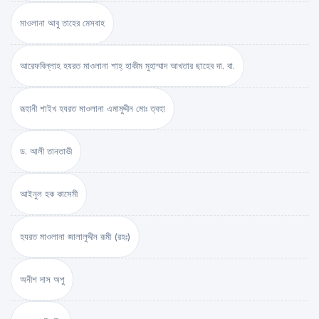
মাওলানা আবু তাহের মেসবাহ
আরেফবিল্লাহ হযরত মাওলানা শাহ্ হাকীম মুহাম্মাদ আখতার ছাহেব দা. বা.
রূহানী শাইখ হযরত মাওলানা এমামুদ্দীন মোঃ ত্বহা
ড. আলী তানতাভী
আইনুল হক কাসেমী
হযরত মাওলানা জালালুদ্দীন রূমী (রহঃ)
অনীশ দাস অপু