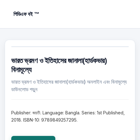
পিডিএফ বই ™
ভারত ভ্রমণ ও ইতিহাসের জানালা(হার্ডকভার)
বিনামূল্যে
ভারত ভ্রমণ ও ইতিহাসের জানালা(হার্ডকভার) অনলাইন এবং বিনামূল্যে
ডাউনলোড পড়ুন
Publisher: জয়তী. Language: Bangla. Series: 1st Published,
2018. ISBN-10: 9789849257295.