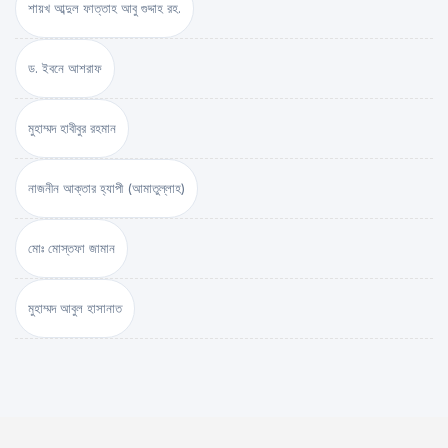
শায়খ আব্দুল ফাত্তাহ আবু গুদ্দাহ রহ.
ড. ইবনে আশরাফ
মুহাম্মদ হাবীবুর রহমান
নাজনীন আক্তার হ্যাপী (আমাতুল্লাহ)
মোঃ মোস্তফা জামান
মুহাম্মদ আবুল হাসানাত