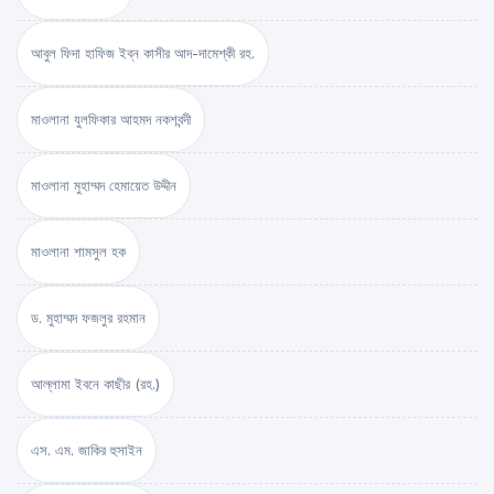
আবুল ফিদা হাফিজ ইব্‌ন কাসীর আদ-দামেশ্‌কী রহ.
মাওলানা যুলফিকার আহমদ নকশবন্দী
মাওলানা মুহাম্মদ হেমায়েত উদ্দীন
মাওলানা শামসুল হক
ড. মুহাম্মদ ফজলুর রহমান
আল্লামা ইবনে কাছীর (রহ.)
এস. এম. জাকির হুসাইন