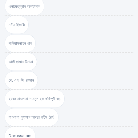
এনায়েতুল্লাহ আল্‌তামাশ
নসীম হিজাযী
সানিয়াসনাইন খান
আলী হাসান উসামা
কে. এম. জি. রহমান
হযরত মাওলানা শামসুল হক ফরিদপুরী রহ.
মাওলানা মুহাম্মাদ আবদুর রহীম (রহ)
Darussalam