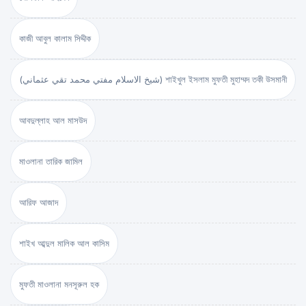
কাজী আবুল কালাম সিদ্দীক
(شيخ الاسلام مفتي محمد تقي عثماني) শাইখুল ইসলাম মুফতী মুহাম্মদ তকী উসমানী
আবদুল্লাহ আল মাসউদ
মাওলানা তারিক জামিল
আরিফ আজাদ
শাইখ আব্দুল মালিক আল কাসিম
মুফতী মাওলানা মনসূরুল হক