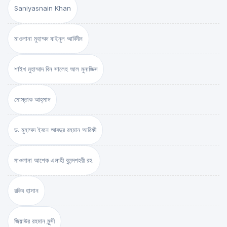
Saniyasnain Khan
মাওলানা মুহাম্মদ যাইনুল আবিদীন
শাইখ মুহাম্মাদ বিন সালেহ আল মুনাজ্জিদ
মোস্তাক আহ্‌মাদ
ড. মুহাম্মদ ইবনে আবদুর রহমান আরিফী
মাওলানা আশেক এলাহী বুলন্দশহরী রহ.
রকিব হাসান
জিয়াউর রহমান মুন্সী