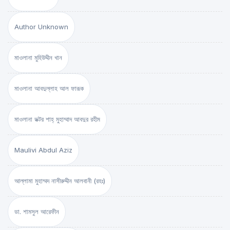
Author Unknown
মাওলানা মুহিউদ্দীন খান
মাওলানা আবদুল্লাহ আল ফারূক
মাওলানা ডক্টর শাহ্‌ মুহাম্মাদ আবদুর রহীম
Maulivi Abdul Aziz
আল্লামা মুহাম্মদ নাসীরুদ্দীন আলবানী (রহঃ)
ডা. শামসুল আরেফীন