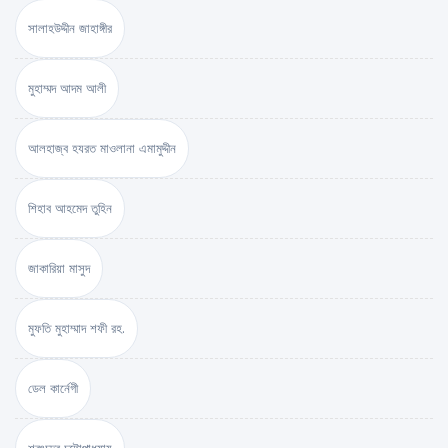
সালাহউদ্দীন জাহাঙ্গীর
মুহাম্মদ আদম আলী
আলহাজ্ব হযরত মাওলানা এমামুদ্দীন
শিহাব আহমেদ তুহিন
জাকারিয়া মাসুদ
মুফতি মুহাম্মাদ শফী রহ.
ডেল কার্নেগী