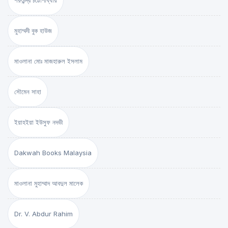
শরৎচন্দ্র চট্টোপাধ্যায়
মুহাম্মদী বুক হাউজ
মাওলানা মোঃ মাজহারুল ইসলাম
সৌমেন সাহা
ইয়াহইয়া ইউসুফ নদভী
Dakwah Books Malaysia
মাওলানা মুহাম্মাদ আবদুল মালেক
Dr. V. Abdur Rahim