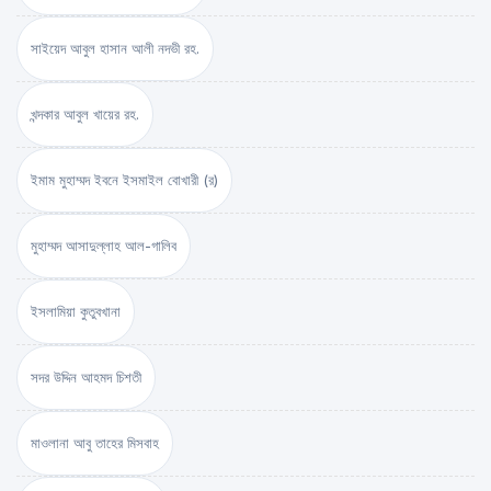
সাইয়েদ আবুল হাসান আলী নদভী রহ.
খন্দকার আবুল খায়ের রহ.
ইমাম মুহাম্মদ ইবনে ইসমাইল বোখারী (র)
মুহাম্মদ আসাদুল্লাহ আল-গালিব
ইসলামিয়া কুতুবখানা
সদর উদ্দিন আহমদ চিশতী
মাওলানা আবু তাহের মিসবাহ