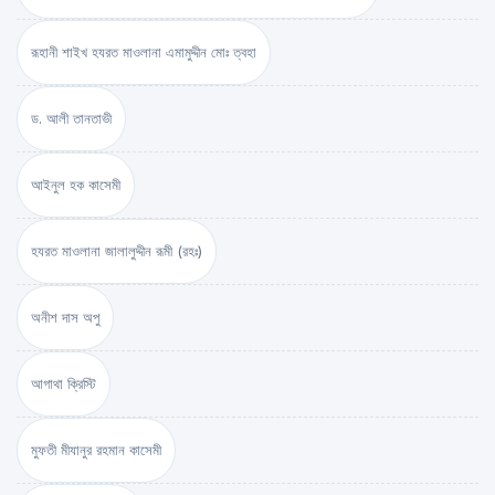
রূহানী শাইখ হযরত মাওলানা এমামুদ্দীন মোঃ ত্বহা
ড. আলী তানতাভী
আইনুল হক কাসেমী
হযরত মাওলানা জালালুদ্দীন রূমী (রহঃ)
অনীশ দাস অপু
আগাথা ক্রিস্টি
মুফতী মীযানুর রহমান কাসেমী