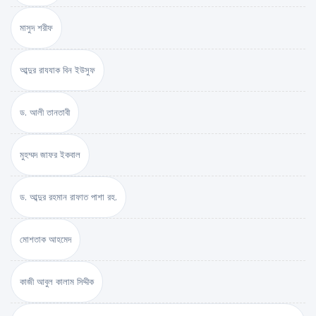
মাসুদ শরীফ
আব্দুর রাযযাক বিন ইউসুফ
ড. আলী তানতাবী
মুহম্মদ জাফর ইকবাল
ড. আব্দুর রহমান রাফাত পাশা রহ.
মোশতাক আহমেদ
কাজী আবুল কালাম সিদ্দীক