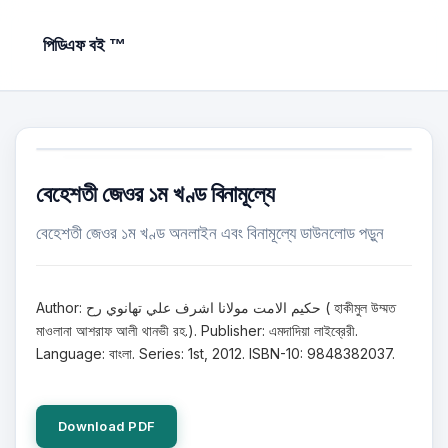
পিডিএফ বই ™
বেহেশতী জেওর ১ম খণ্ড বিনামূল্যে
বেহেশতী জেওর ১ম খণ্ড অনলাইন এবং বিনামূল্যে ডাউনলোড পড়ুন
Author: حكيم الامت مولانا اشرف علي تهانوي رح ( হাকীমুল উম্মত
মাওলানা আশরাফ আলী থানভী রহ.). Publisher: এমদাদিয়া লাইব্রেরী.
Language: বাংলা. Series: 1st, 2012. ISBN-10: 9848382037.
Download PDF