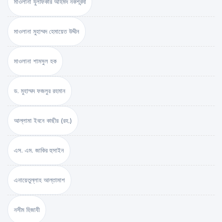
মাওলানা যুলফিকার আহমদ নকশবন্দী
মাওলানা মুহাম্মদ হেমায়েত উদ্দীন
মাওলানা শামসুল হক
ড. মুহাম্মদ ফজলুর রহমান
আল্লামা ইবনে কাছীর (রহ.)
এস. এম. জাকির হুসাইন
এনায়েতুল্লাহ আল্‌তামাশ
নসীম হিজাযী