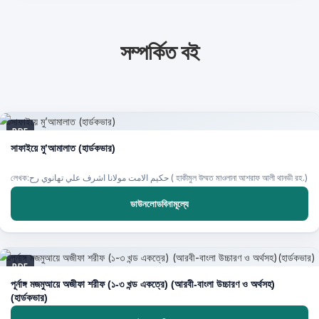
সম্পর্কিত বই
PDF
সাফাইয়ে মু’আমালাত (হার্ডকভার)
লেখক:حكيم الامت مولانا اشرف علي تهانوي رح ( হাকীমুল উম্মত মাওলানা আশরাফ আলী থানভী রহ.)
ডাউনলোডবিনামূল্যে
PDF
পূর্নাঙ্গ মজমুআয়ে অজীফা শরীফ (১-৩ খন্ড একত্রে) (আরবী-বাংলা উচ্চারণ ও অর্থসহ)
(হার্ডকভার)