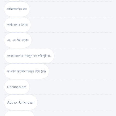
সানিয়াসনাইন খান
আলী হাসান উসামা
কে. এম. জি. রহমান
হযরত মাওলানা শামসুল হক ফরিদপুরী রহ.
মাওলানা মুহাম্মাদ আবদুর রহীম (রহ)
Darussalam
Author Unknown