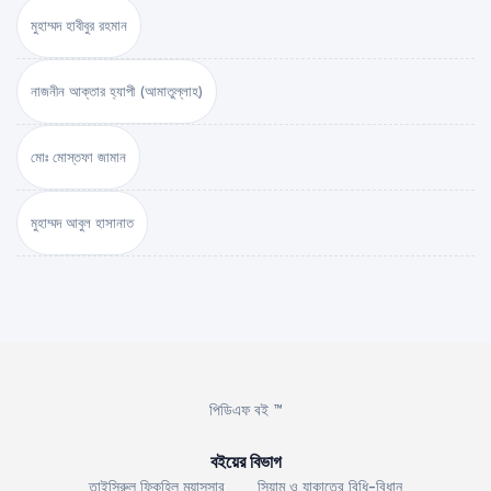
মুহাম্মদ হাবীবুর রহমান
নাজনীন আক্তার হ্যাপী (আমাতুল্লাহ)
মোঃ মোস্তফা জামান
মুহাম্মদ আবুল হাসানাত
পিডিএফ বই ™
বইয়ের বিভাগ
তাইসিরুল ফিকহিল মুয়াসসার
সিয়াম ও যাকাতের বিধি-বিধান