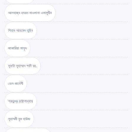
আলহাজ্ব হযরত মাওলানা এমামুদ্দীন
শিহাব আহমেদ তুহিন
জাকারিয়া মাসুদ
মুফতি মুহাম্মাদ শফী রহ.
ডেল কার্নেগী
শরৎচন্দ্র চট্টোপাধ্যায়
মুহাম্মদী বুক হাউজ