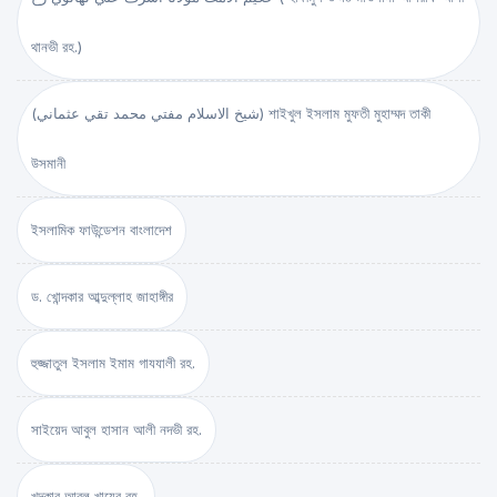
থানভী রহ.)
(شيخ الاسلام مفتي محمد تقي عثماني) শাইখুল ইসলাম মুফতী মুহাম্মদ তাকী
উসমানী
ইসলামিক ফাউন্ডেশন বাংলাদেশ
ড. খোন্দকার আব্দুল্লাহ জাহাঙ্গীর
হুজ্জাতুল ইসলাম ইমাম গাযযালী রহ.
সাইয়েদ আবুল হাসান আলী নদভী রহ.
খন্দকার আবুল খায়ের রহ.