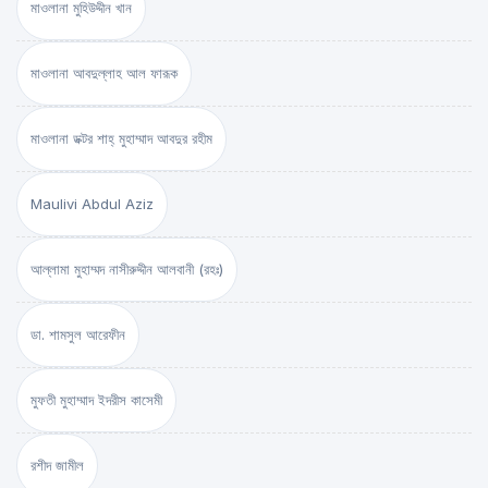
মাওলানা মুহিউদ্দীন খান
মাওলানা আবদুল্লাহ আল ফারূক
মাওলানা ডক্টর শাহ্‌ মুহাম্মাদ আবদুর রহীম
Maulivi Abdul Aziz
আল্লামা মুহাম্মদ নাসীরুদ্দীন আলবানী (রহঃ)
ডা. শামসুল আরেফীন
মুফতী মুহাম্মাদ ইদরীস কাসেমী
রশীদ জামীল