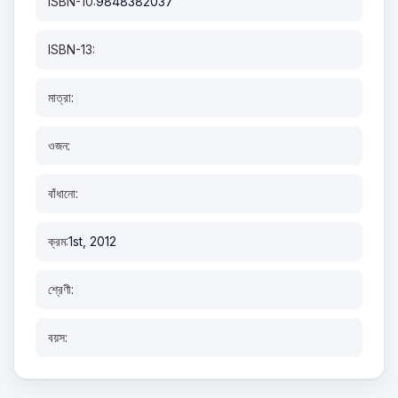
ISBN-10:
9848382037
ISBN-13:
মাত্রা:
ওজন:
বাঁধানো:
ক্রম:
1st, 2012
শ্রেণী:
বয়স: