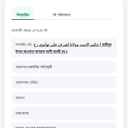
বিস্তারিত
বই পর্যালোচনা
বেহেশতী জেওর ১ম খণ্ড বই
সম্পর্কিত বই:
حكيم الامت مولانا اشرف علي تهانوي رح ( হাকীমুল
উম্মত মাওলানা আশরাফ আলী থানভী রহ.)
প্রকাশক:
এমদাদিয়া লাইব্রেরী
প্রকাশনার তারিখ:
আবরণ:
ভাষা:
বাংলা