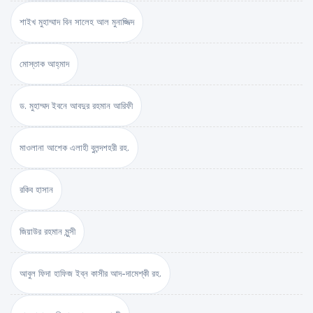
শাইখ মুহাম্মাদ বিন সালেহ আল মুনাজ্জিদ
মোস্তাক আহ্‌মাদ
ড. মুহাম্মদ ইবনে আবদুর রহমান আরিফী
মাওলানা আশেক এলাহী বুলন্দশহরী রহ.
রকিব হাসান
জিয়াউর রহমান মুন্সী
আবুল ফিদা হাফিজ ইব্‌ন কাসীর আদ-দামেশ্‌কী রহ.