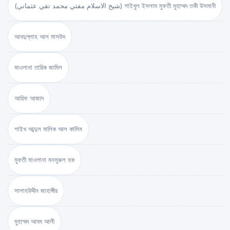
(شيخ الاسلام مفتي محمد تقي عثماني) শাইখুল ইসলাম মুফতী মুহাম্মদ তকী উসমানী
আবদুল্লাহ আল মাসউদ
মাওলানা তারিক জামিল
আরিফ আজাদ
শাইখ আব্দুল মালিক আল কাসিম
মুফতী মাওলানা মনসূরুল হক
সালাহউদ্দীন জাহাঙ্গীর
মুহাম্মদ আদম আলী