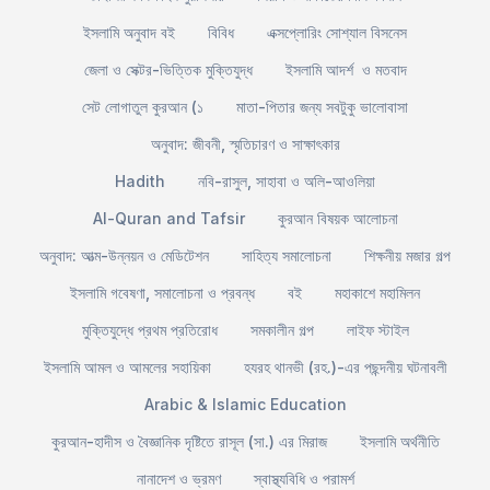
ইসলামি অনুবাদ বই
বিবিধ
এক্সপ্লোরিং সোশ্যাল বিসনেস
জেলা ও সেক্টর-ভিত্তিক মুক্তিযুদ্ধ
ইসলামি আদর্শ ও মতবাদ
সেট লোগাতুল কুরআন (১
মাতা-পিতার জন্য সবটুকু ভালোবাসা
অনুবাদ: জীবনী, স্মৃতিচারণ ও সাক্ষাৎকার
Hadith
নবি-রাসুল, সাহাবা ও অলি-আওলিয়া
Al-Quran and Tafsir
কুরআন বিষয়ক আলোচনা
অনুবাদ: আত্ম-উন্নয়ন ও মেডিটেশন
সাহিত্য সমালোচনা
শিক্ষনীয় মজার গল্প
ইসলামি গবেষণা, সমালোচনা ও প্রবন্ধ
বই
মহাকাশে মহামিলন
মুক্তিযুদ্ধে প্রথম প্রতিরোধ
সমকালীন গল্প
লাইফ স্টাইল
ইসলামি আমল ও আমলের সহায়িকা
হযরহ থানভী (রহ.)-এর পছন্দনীয় ঘটনাবলী
Arabic & Islamic Education
কুরআন-হাদীস ও বৈজ্ঞানিক দৃষ্টিতে রাসূল (সা.) এর মিরাজ
ইসলামি অর্থনীতি
নানাদেশ ও ভ্রমণ
স্বাস্থ্যবিধি ও পরামর্শ