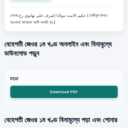
লেখক:حكيم الامت مولانا اشرف علي تهانوي رح ( হাকীমুল উম্মত
মাওলানা আশরাফ আলী থানভী রহ.)
বেহেশতী জেওর ১ম খণ্ড অনলাইন এবং বিনামূল্যে
ডাউনলোড পড়ুন
PDF
Download PDF
বেহেশতী জেওর ১ম খণ্ড বিনামূল্যে পড়া এবং শোনার