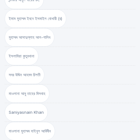
ইমাম মুহাম্মদ ইবনে ইসমাইল বোখারী (র)
মুহাম্মদ আসাদুল্লাহ আল-গালিব
ইসলামিয়া কুতুবখানা
সদর উদ্দিন আহমদ চিশতী
মাওলানা আবু তাহের মিসবাহ
Saniyasnain Khan
মাওলানা মুহাম্মদ যাইনুল আবিদীন