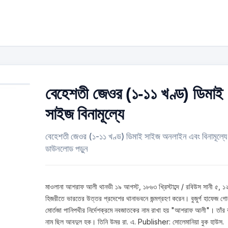
বেহেশতী জেওর (১-১১ খণ্ড) ডিমাই
সাইজ বিনামূল্যে
বেহেশতী জেওর (১-১১ খণ্ড) ডিমাই সাইজ অনলাইন এবং বিনামূল্যে
ডাউনলোড পড়ুন
মাওলানা আশরাফ আলী থানভী ১৯ আগস্ট, ১৮৬৩ খ্রিস্টাব্দে / রবিউস সানী ৫, 
হিজরীতে ভারতের উত্তর প্রদেশের থানাভবনে জন্মগ্রহণ করেন। বুজুর্গ হাফেজ গো
মোর্তজা পানিপথীর নির্দেশক্রমে নবজাতকের নাম রাখা হয় "আশরাফ আলী"। তাঁর 
নাম ছিল আবদুল হক। তিনি উমর রা. এ. Publisher: সোলেমানিয়া বুক হাউস.