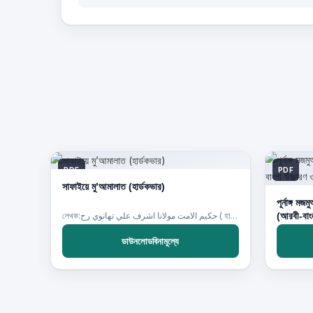
PDF
PDF
সাফাইয়ে মু’আমালাত (হার্ডকভার)
পূর্নাঙ্গ 
(আরবী-বাংল
লেখক:حكيم الامت مولانا اشرف علي تهانوي رح ( হাকীমুল উম্মত মাওলানা আশরাফ আলী থানভী রহ.)
ডাউনলোডবিনামূল্যে