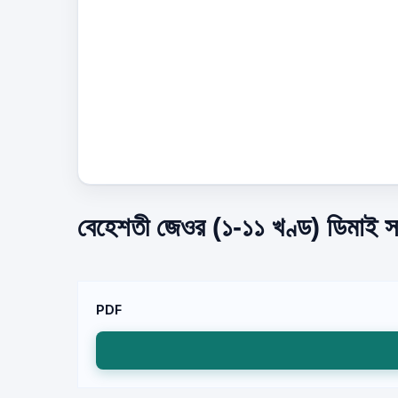
বেহেশতী জেওর (১-১১ খণ্ড) ডিমাই স
PDF