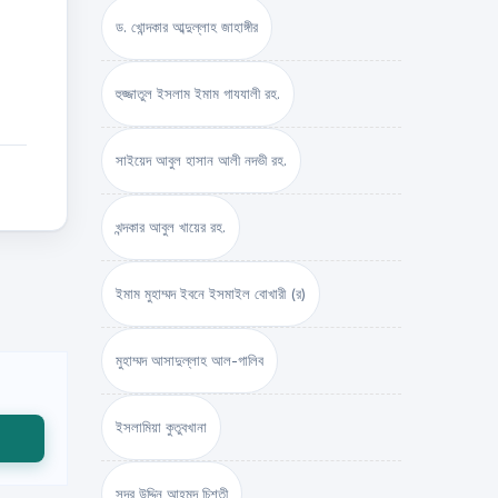
ড. খোন্দকার আব্দুল্লাহ জাহাঙ্গীর
হুজ্জাতুল ইসলাম ইমাম গাযযালী রহ.
সাইয়েদ আবুল হাসান আলী নদভী রহ.
খন্দকার আবুল খায়ের রহ.
ইমাম মুহাম্মদ ইবনে ইসমাইল বোখারী (র)
মুহাম্মদ আসাদুল্লাহ আল-গালিব
ইসলামিয়া কুতুবখানা
সদর উদ্দিন আহমদ চিশতী