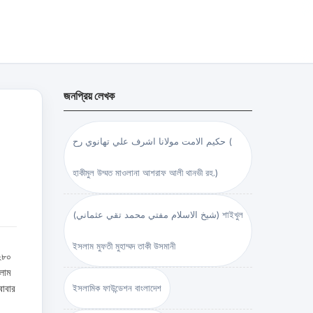
জনপ্রিয় লেখক
حكيم الامت مولانا اشرف علي تهانوي رح (
হাকীমুল উম্মত মাওলানা আশরাফ আলী থানভী রহ.)
(شيخ الاسلام مفتي محمد تقي عثماني) শাইখুল
ইসলাম মুফতী মুহাম্মদ তাকী উসমানী
১২৮০
লাম
বাবার
ইসলামিক ফাউন্ডেশন বাংলাদেশ