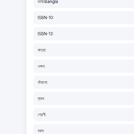
ভাষা:
Bangla
ISBN-10:
ISBN-13:
মাত্রা:
ওজন:
বাঁধানো:
ক্রম:
শ্রেণী:
বয়স: