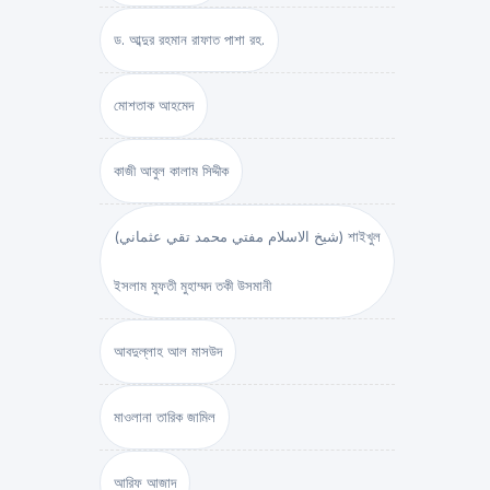
ড. আব্দুর রহমান রাফাত পাশা রহ.
মোশতাক আহমেদ
কাজী আবুল কালাম সিদ্দীক
(شيخ الاسلام مفتي محمد تقي عثماني) শাইখুল
ইসলাম মুফতী মুহাম্মদ তকী উসমানী
আবদুল্লাহ আল মাসউদ
মাওলানা তারিক জামিল
আরিফ আজাদ