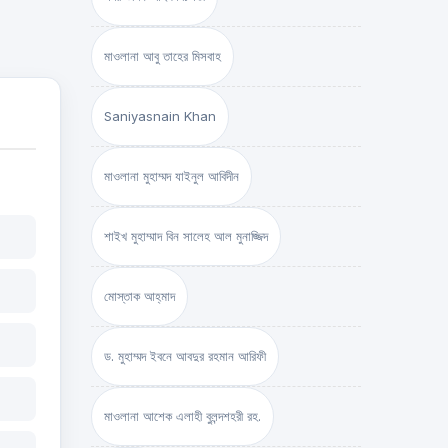
মাওলানা আবু তাহের মিসবাহ
Saniyasnain Khan
মাওলানা মুহাম্মদ যাইনুল আবিদীন
শাইখ মুহাম্মাদ বিন সালেহ আল মুনাজ্জিদ
মোস্তাক আহ্‌মাদ
ড. মুহাম্মদ ইবনে আবদুর রহমান আরিফী
মাওলানা আশেক এলাহী বুলন্দশহরী রহ.