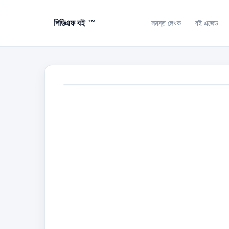
পিডিএফ বই ™
সমস্ত লেখক
বই এজেড