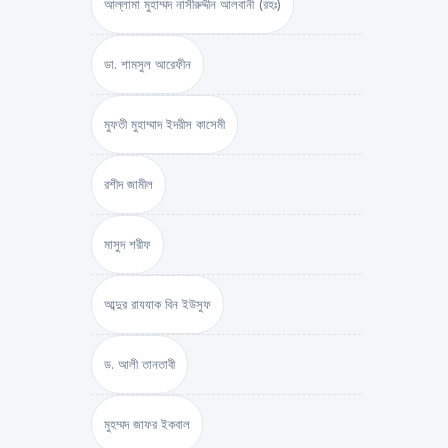
আল্লামা মুহাম্মদ নাসীরুদ্দীন আলবানী (রহঃ)
ডা. শামসুল আরেফীন
মুফতী মুহাম্মাদ ইদরীস কাসেমী
রশীদ জামীল
মাসুদ শরীফ
আব্দুর রাযযাক বিন ইউসুফ
ড. আলী তানতাবী
মুহম্মদ জাফর ইকবাল