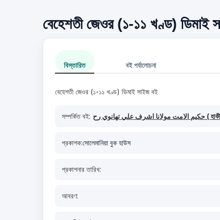
বেহেশতী জেওর (১-১১ খণ্ড) ডিমাই সা
বিস্তারিত
বই পর্যালোচনা
বেহেশতী জেওর (১-১১ খণ্ড) ডিমাই সাইজ বই
সম্পর্কিত বই:
 تهانوي رح
প্রকাশক:
সোলেমানিয়া বুক হাউস
প্রকাশনার তারিখ:
আবরণ: