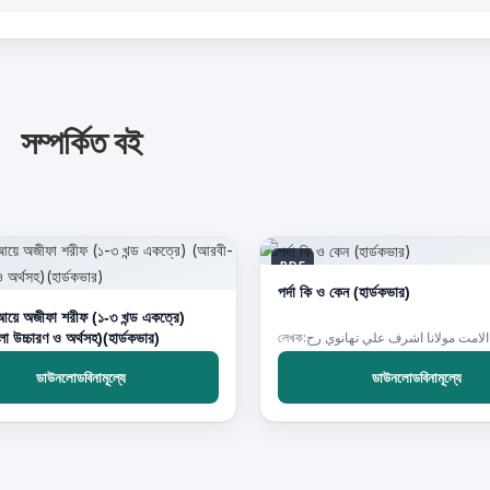
সম্পর্কিত বই
PDF
পর্দা কি ও কেন (হার্ডকভার)
মজমুআয়ে অজীফা শরীফ (১-৩ খন্ড একত্রে)
া উচ্চারণ ও অর্থসহ)(হার্ডকভার)
ডাউনলোডবিনামূল্যে
ডাউনলোডবিনামূল্যে