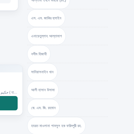
আল্লামা ইবনে কাছীর (রহ.)
এস. এম. জাকির হুসাইন
এনায়েতুল্লাহ আল্‌তামাশ
নসীম হিজাযী
সানিয়াসনাইন খান
আলী হাসান উসামা
লেখক:حكيم الامت مولانا اشرف علي تهانوي رح ( হাকীমুল উম্মত মাওলানা আশরাফ আলী থানভী রহ.)
কে. এম. জি. রহমান
হযরত মাওলানা শামসুল হক ফরিদপুরী রহ.