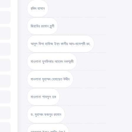
রকিব হাসান
জিয়াউর রহমান মুন্সী
আবুল ফিদা হাফিজ ইব্‌ন কাসীর আদ-দামেশ্‌কী রহ.
মাওলানা যুলফিকার আহমদ নকশবন্দী
মাওলানা মুহাম্মদ হেমায়েত উদ্দীন
মাওলানা শামসুল হক
ড. মুহাম্মদ ফজলুর রহমান