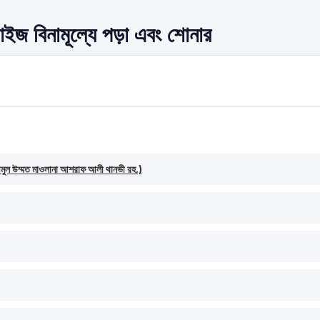
ইজ বিনামূল্যে পড়া এবং শোনার
حكيم الامت مولانا اشرف علي ( হাকীমুল উম্মত মাওলানা আশরাফ আলী থানভী রহ.)