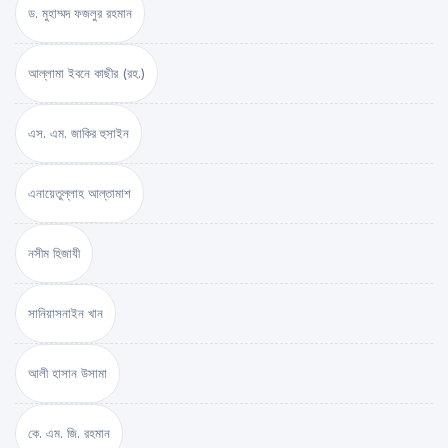
ড. মুহাম্মদ ফজলুর রহমান
আল্লামা ইবনে কাছীর (রহ.)
এস. এম. জাকির হুসাইন
এনায়েতুল্লাহ আল্‌তামাশ
নসীম হিজাযী
সানিয়াসনাইন খান
আলী হাসান উসামা
কে. এম. জি. রহমান