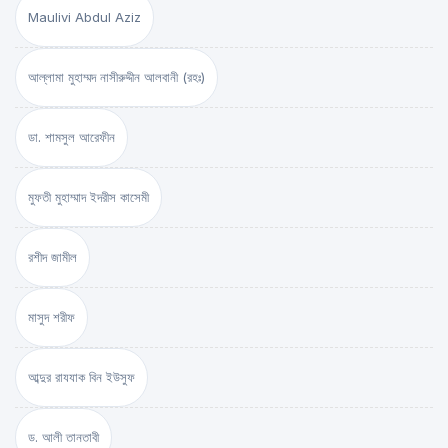
Maulivi Abdul Aziz
আল্লামা মুহাম্মদ নাসীরুদ্দীন আলবানী (রহঃ)
ডা. শামসুল আরেফীন
মুফতী মুহাম্মাদ ইদরীস কাসেমী
রশীদ জামীল
মাসুদ শরীফ
আব্দুর রাযযাক বিন ইউসুফ
ড. আলী তানতাবী