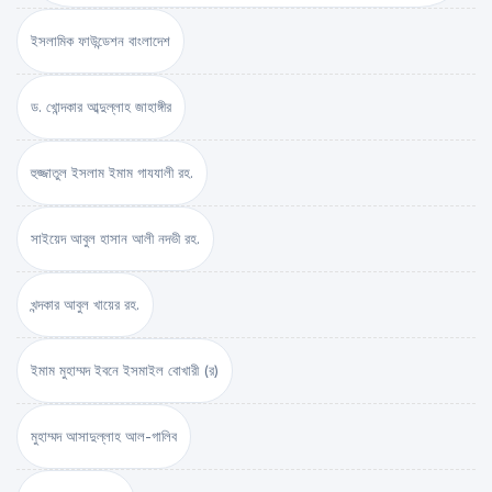
ইসলামিক ফাউন্ডেশন বাংলাদেশ
ড. খোন্দকার আব্দুল্লাহ জাহাঙ্গীর
হুজ্জাতুল ইসলাম ইমাম গাযযালী রহ.
সাইয়েদ আবুল হাসান আলী নদভী রহ.
খন্দকার আবুল খায়ের রহ.
ইমাম মুহাম্মদ ইবনে ইসমাইল বোখারী (র)
মুহাম্মদ আসাদুল্লাহ আল-গালিব