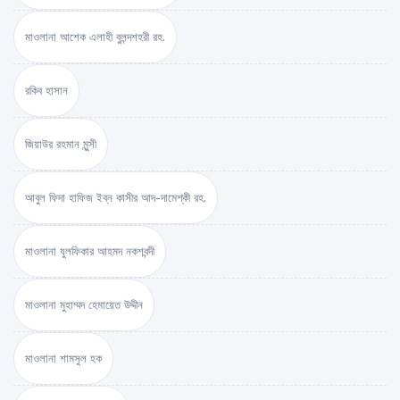
মাওলানা আশেক এলাহী বুলন্দশহরী রহ.
রকিব হাসান
জিয়াউর রহমান মুন্সী
আবুল ফিদা হাফিজ ইব্‌ন কাসীর আদ-দামেশ্‌কী রহ.
মাওলানা যুলফিকার আহমদ নকশবন্দী
মাওলানা মুহাম্মদ হেমায়েত উদ্দীন
মাওলানা শামসুল হক