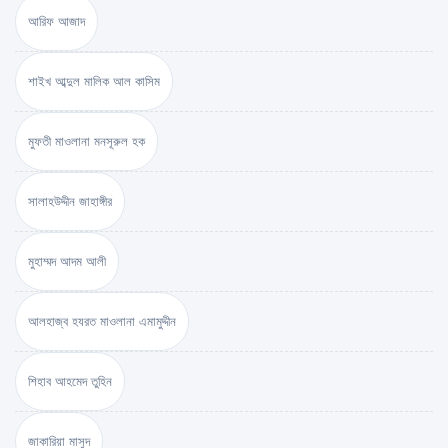
আরিফ আজাদ
শাইখ আব্দুল মালিক আল কাসিম
মুফতী মাওলানা মনসূরুল হক
সালাহউদ্দীন জাহাঙ্গীর
মুহাম্মদ আদম আলী
আলহাজ্ব হযরত মাওলানা এমামুদ্দীন
শিহাব আহমেদ তুহিন
জাকারিয়া মাসুদ