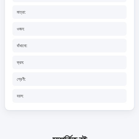
মাত্রা:
ওজন:
বাঁধানো:
ক্রম:
শ্রেণী:
বয়স: