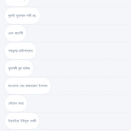
মুফতি মুহাম্মাদ শফী রহ.
ডেল কার্নেগী
শরৎচন্দ্র চট্টোপাধ্যায়
মুহাম্মদী বুক হাউজ
মাওলানা মোঃ মাজহারুল ইসলাম
সৌমেন সাহা
ইয়াহইয়া ইউসুফ নদভী