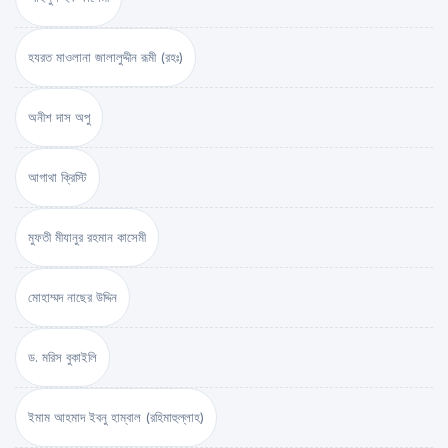
হযরত মাওলানা জালালুদ্দীন রূমী (রহঃ)
অনীশ দাস অপু
আগাথা ক্রিস্টি
মুফতী মীযানুর রহমান কাসেমী
মোহাম্মদ নাছের উদ্দিন
ড. মরিস বুকাইলি
ইমাম আহমাদ ইবনু হাম্বাল (রহিমাহুল্লাহ)