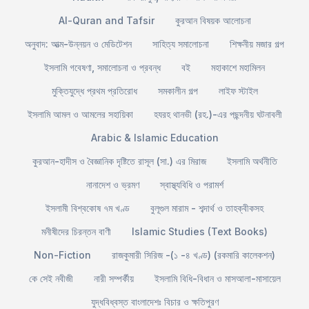
Al-Quran and Tafsir
কুরআন বিষয়ক আলোচনা
অনুবাদ: আত্ম-উন্নয়ন ও মেডিটেশন
সাহিত্য সমালোচনা
শিক্ষনীয় মজার গল্প
ইসলামি গবেষণা, সমালোচনা ও প্রবন্ধ
বই
মহাকাশে মহামিলন
মুক্তিযুদ্ধে প্রথম প্রতিরোধ
সমকালীন গল্প
লাইফ স্টাইল
ইসলামি আমল ও আমলের সহায়িকা
হযরহ থানভী (রহ.)-এর পছন্দনীয় ঘটনাবলী
Arabic & Islamic Education
কুরআন-হাদীস ও বৈজ্ঞানিক দৃষ্টিতে রাসূল (সা.) এর মিরাজ
ইসলামি অর্থনীতি
নানাদেশ ও ভ্রমণ
স্বাস্থ্যবিধি ও পরামর্শ
ইসলামী বিশ্বকোষ ৭ম খণ্ড
বুলূগুল মারাম - শব্দার্থ ও তাহক্বীকসহ
মনীষীদের চিরন্তন বাণী
Islamic Studies (Text Books)
Non-Fiction
রাজকুমারী সিরিজ -(১ -৪ খণ্ড) (রকমারি কালেকশন)
কে সেই নবীজী
নারী সম্পর্কীয়
ইসলামি বিধি-বিধান ও মাসআলা-মাসায়েল
যুদ্ধবিধ্বস্ত বাংলাদেশঃ বিচার ও ক্ষতিপুরণ