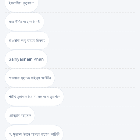
ইসলামিয়া কুতুবখানা
সদর উদ্দিন আহমদ চিশতী
মাওলানা আবু তাহের মিসবাহ
Saniyasnain Khan
মাওলানা মুহাম্মদ যাইনুল আবিদীন
শাইখ মুহাম্মাদ বিন সালেহ আল মুনাজ্জিদ
মোস্তাক আহ্‌মাদ
ড. মুহাম্মদ ইবনে আবদুর রহমান আরিফী