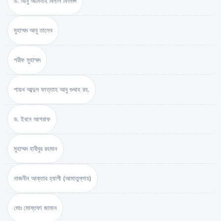
ড. আবু আমিনাহ বিলাল ফিলিপ্স
মুহাম্মদ আবু তালেব
শরীফ মুহাম্মদ
শায়খ আব্দুল ফাত্তাহ আবু গুদ্দাহ রহ.
ড. ইবনে আশরাফ
মুহাম্মদ হাবীবুর রহমান
নাজনীন আক্তার হ্যাপী (আমাতুল্লাহ)
মোঃ মোস্তফা জামান