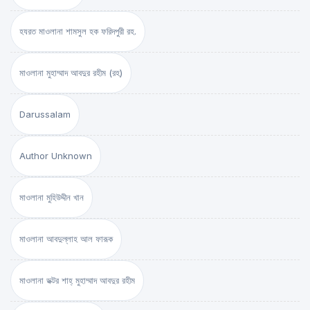
হযরত মাওলানা শামসুল হক ফরিদপুরী রহ.
মাওলানা মুহাম্মাদ আবদুর রহীম (রহ)
Darussalam
Author Unknown
মাওলানা মুহিউদ্দীন খান
মাওলানা আবদুল্লাহ আল ফারূক
মাওলানা ডক্টর শাহ্‌ মুহাম্মাদ আবদুর রহীম