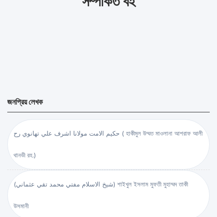
সম্পর্কিত বই
জনপ্রিয় লেখক
حكيم الامت مولانا اشرف علي تهانوي رح ( হাকীমুল উম্মত মাওলানা আশরাফ আলী
থানভী রহ.)
(شيخ الاسلام مفتي محمد تقي عثماني) শাইখুল ইসলাম মুফতী মুহাম্মদ তাকী
উসমানী