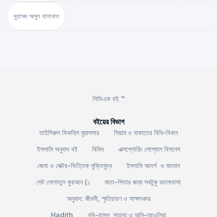
মুহাম্মদ আবুল হাসানাত
পিডিএফ বই ™
বইয়ের বিভাগ
তাইসিরুল ফিকহিল মুয়াসসার
সিয়াম ও যাকাতের বিধি-বিধান
ইসলামি অনুবাদ বই
বিবিধ
এক্সপ্লোরিং সোশ্যাল বিসনেস
জেলা ও সেক্টর-ভিত্তিক মুক্তিযুদ্ধ
ইসলামি আদর্শ ও মতবাদ
সেট লোগাতুল কুরআন (১
মাতা-পিতার জন্য সবটুকু ভালোবাসা
অনুবাদ: জীবনী, স্মৃতিচারণ ও সাক্ষাৎকার
Hadith
নবি-রাসুল, সাহাবা ও অলি-আওলিয়া