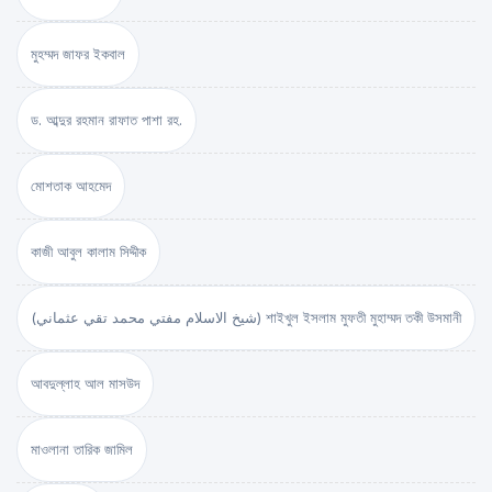
মুহম্মদ জাফর ইকবাল
ড. আব্দুর রহমান রাফাত পাশা রহ.
মোশতাক আহমেদ
কাজী আবুল কালাম সিদ্দীক
(شيخ الاسلام مفتي محمد تقي عثماني) শাইখুল ইসলাম মুফতী মুহাম্মদ তকী উসমানী
আবদুল্লাহ আল মাসউদ
মাওলানা তারিক জামিল