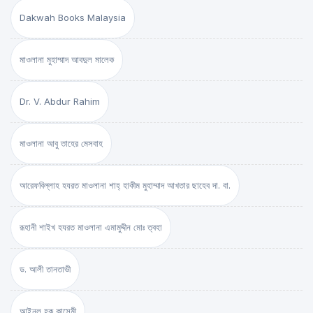
Dakwah Books Malaysia
মাওলানা মুহাম্মাদ আবদুল মালেক
Dr. V. Abdur Rahim
মাওলানা আবু তাহের মেসবাহ
আরেফবিল্লাহ হযরত মাওলানা শাহ্ হাকীম মুহাম্মাদ আখতার ছাহেব দা. বা.
রূহানী শাইখ হযরত মাওলানা এমামুদ্দীন মোঃ ত্বহা
ড. আলী তানতাভী
আইনুল হক কাসেমী