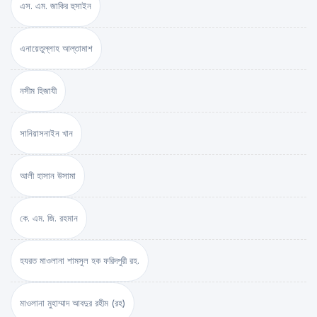
এস. এম. জাকির হুসাইন
এনায়েতুল্লাহ আল্‌তামাশ
নসীম হিজাযী
সানিয়াসনাইন খান
আলী হাসান উসামা
কে. এম. জি. রহমান
হযরত মাওলানা শামসুল হক ফরিদপুরী রহ.
মাওলানা মুহাম্মাদ আবদুর রহীম (রহ)