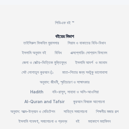
পিডিএফ বই ™
বইয়ের বিভাগ
তাইসিরুল ফিকহিল মুয়াসসার
সিয়াম ও যাকাতের বিধি-বিধান
ইসলামি অনুবাদ বই
বিবিধ
এক্সপ্লোরিং সোশ্যাল বিসনেস
জেলা ও সেক্টর-ভিত্তিক মুক্তিযুদ্ধ
ইসলামি আদর্শ ও মতবাদ
সেট লোগাতুল কুরআন (১
মাতা-পিতার জন্য সবটুকু ভালোবাসা
অনুবাদ: জীবনী, স্মৃতিচারণ ও সাক্ষাৎকার
Hadith
নবি-রাসুল, সাহাবা ও অলি-আওলিয়া
Al-Quran and Tafsir
কুরআন বিষয়ক আলোচনা
অনুবাদ: আত্ম-উন্নয়ন ও মেডিটেশন
সাহিত্য সমালোচনা
শিক্ষনীয় মজার গল্প
ইসলামি গবেষণা, সমালোচনা ও প্রবন্ধ
বই
মহাকাশে মহামিলন