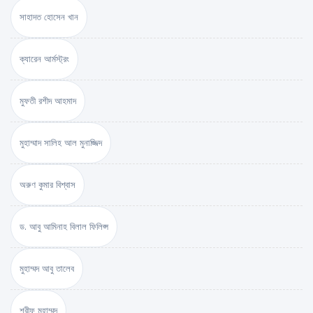
সাহাদত হোসেন খান
ক্যারেন আর্মস্ট্রং
মুফতী রশীদ আহমাদ
মুহাম্মাদ সালিহ আল মুনাজ্জিদ
অরুণ কুমার বিশ্বাস
ড. আবু আমিনাহ বিলাল ফিলিপ্স
মুহাম্মদ আবু তালেব
শরীফ মুহাম্মদ