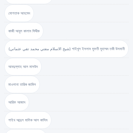
মোশতাক আহমেদ
কাজী আবুল কালাম সিদ্দীক
(شيخ الاسلام مفتي محمد تقي عثماني) শাইখুল ইসলাম মুফতী মুহাম্মদ তকী উসমানী
আবদুল্লাহ আল মাসউদ
মাওলানা তারিক জামিল
আরিফ আজাদ
শাইখ আব্দুল মালিক আল কাসিম