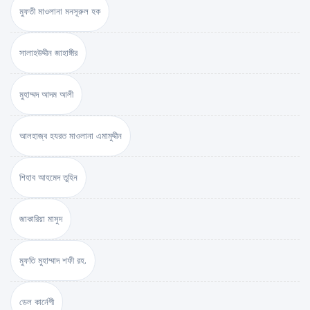
মুফতী মাওলানা মনসূরুল হক
সালাহউদ্দীন জাহাঙ্গীর
মুহাম্মদ আদম আলী
আলহাজ্ব হযরত মাওলানা এমামুদ্দীন
শিহাব আহমেদ তুহিন
জাকারিয়া মাসুদ
মুফতি মুহাম্মাদ শফী রহ.
ডেল কার্নেগী