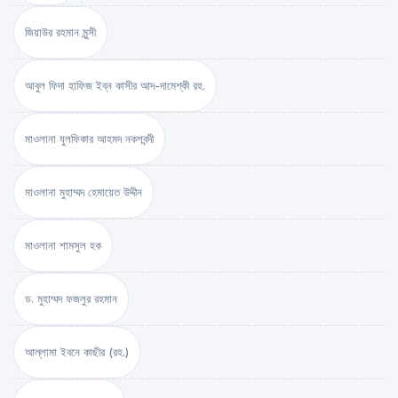
জিয়াউর রহমান মুন্সী
আবুল ফিদা হাফিজ ইব্‌ন কাসীর আদ-দামেশ্‌কী রহ.
মাওলানা যুলফিকার আহমদ নকশবন্দী
মাওলানা মুহাম্মদ হেমায়েত উদ্দীন
মাওলানা শামসুল হক
ড. মুহাম্মদ ফজলুর রহমান
আল্লামা ইবনে কাছীর (রহ.)