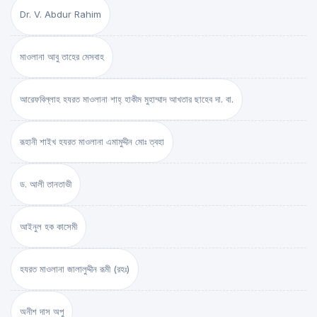
Dr. V. Abdur Rahim
মাওলানা আবু তাহের মেসবাহ
আরেফবিল্লাহ হযরত মাওলানা শাহ্ হাকীম মুহাম্মাদ আখতার ছাহেব দা. বা.
রূহানী শাইখ হযরত মাওলানা এমামুদ্দীন মোঃ ত্বহা
ড. আলী তানতাভী
আইনুল হক কাসেমী
হযরত মাওলানা জালালুদ্দীন রূমী (রহঃ)
অনীশ দাস অপু