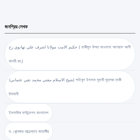
জনপ্রিয় লেখক
حكيم الامت مولانا اشرف علي تهانوي رح ( হাকীমুল উম্মত মাওলানা আশরাফ আলী
থানভী রহ.)
(شيخ الاسلام مفتي محمد تقي عثماني) শাইখুল ইসলাম মুফতী মুহাম্মদ তাকী
উসমানী
ইসলামিক ফাউন্ডেশন বাংলাদেশ
ড. খোন্দকার আব্দুল্লাহ জাহাঙ্গীর