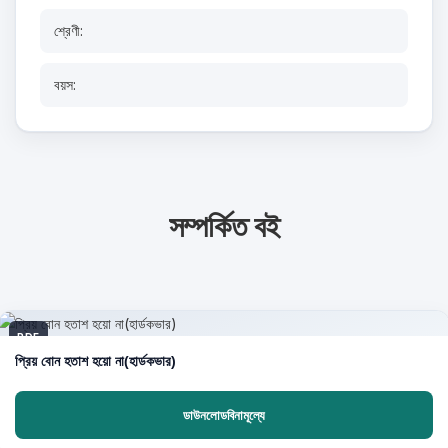
শ্রেণী:
বয়স:
সম্পর্কিত বই
PDF
প্রিয় বোন হতাশ হয়ো না(হার্ডকভার)
ডাউনলোডবিনামূল্যে