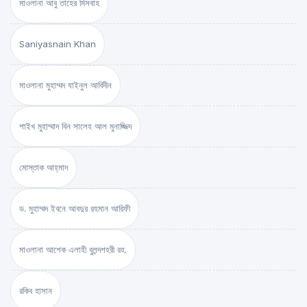
মাওলানা আবু তাহের মিসবাহ
Saniyasnain Khan
মাওলানা মুহাম্মদ যাইনুল আবিদীন
শাইখ মুহাম্মাদ বিন সালেহ আল মুনাজ্জিদ
মোস্তাক আহ্‌মাদ
ড. মুহাম্মদ ইবনে আবদুর রহমান আরিফী
মাওলানা আশেক এলাহী বুলন্দশহরী রহ.
রকিব হাসান