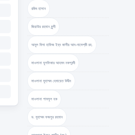
রকিব হাসান
জিয়াউর রহমান মুন্সী
আবুল ফিদা হাফিজ ইব্‌ন কাসীর আদ-দামেশ্‌কী রহ.
মাওলানা যুলফিকার আহমদ নকশবন্দী
মাওলানা মুহাম্মদ হেমায়েত উদ্দীন
মাওলানা শামসুল হক
ড. মুহাম্মদ ফজলুর রহমান