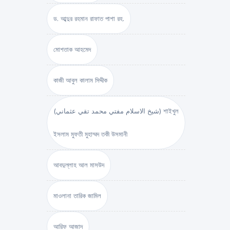
ড. আব্দুর রহমান রাফাত পাশা রহ.
মোশতাক আহমেদ
কাজী আবুল কালাম সিদ্দীক
(شيخ الاسلام مفتي محمد تقي عثماني) শাইখুল
ইসলাম মুফতী মুহাম্মদ তকী উসমানী
আবদুল্লাহ আল মাসউদ
মাওলানা তারিক জামিল
আরিফ আজাদ