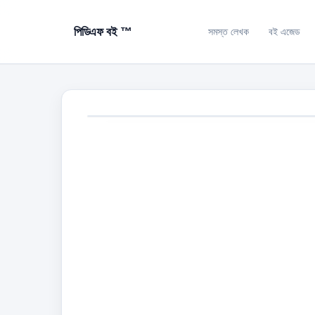
পিডিএফ বই ™
সমস্ত লেখক
বই এজেড