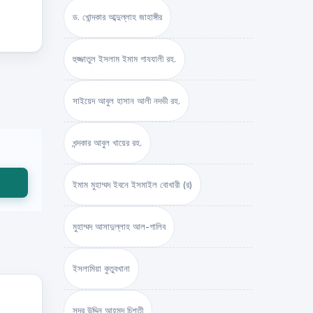
ড. খোন্দকার আব্দুল্লাহ জাহাঙ্গীর
হুজ্জাতুল ইসলাম ইমাম গাযযালী রহ.
সাইয়েদ আবুল হাসান আলী নদভী রহ.
খন্দকার আবুল খায়ের রহ.
ইমাম মুহাম্মদ ইবনে ইসমাইল বোখারী (র)
মুহাম্মদ আসাদুল্লাহ আল-গালিব
ইসলামিয়া কুতুবখানা
সদর উদ্দিন আহমদ চিশতী