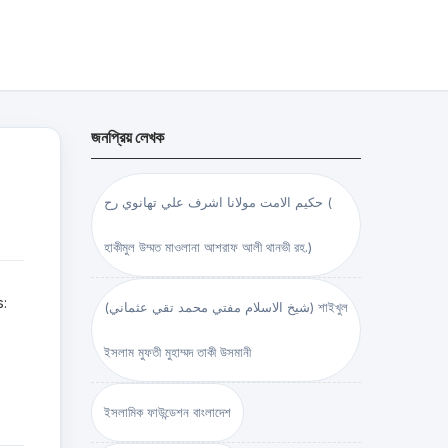
জনপ্রিয় লেখক
حكيم الامت مولانا اشرف علي تهانوي رح (
হাকীমুল উম্মত মাওলানা আশরাফ আলী থানভী রহ.)
s:
(شيخ الاسلام مفتي محمد تقي عثماني) শাইখুল
ইসলাম মুফতী মুহাম্মদ তাকী উসমানী
ইসলামিক ফাউন্ডেশন বাংলাদেশ