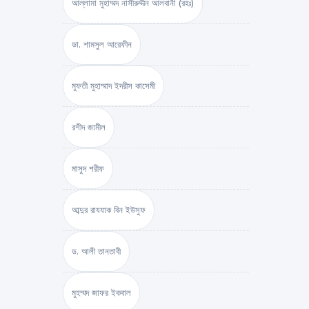
আল্লামা মুহাম্মদ নাসীরুদ্দীন আলবানী (রহঃ)
ডা. শামসুল আরেফীন
মুফতী মুহাম্মাদ ইদরীস কাসেমী
রশীদ জামীল
মাসুদ শরীফ
আব্দুর রাযযাক বিন ইউসুফ
ড. আলী তানতাবী
মুহম্মদ জাফর ইকবাল