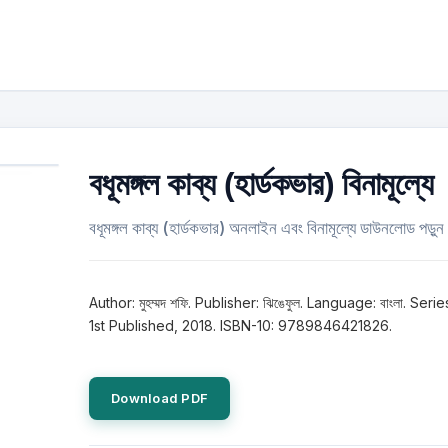
বধূমঙ্গল কাব্য (হার্ডকভার) বিনামূল্যে
বধূমঙ্গল কাব্য (হার্ডকভার) অনলাইন এবং বিনামূল্যে ডাউনলোড পড়ুন
Author: মুহম্মদ শফি. Publisher: ঝিঙেফুল. Language: বাংলা. Serie
1st Published, 2018. ISBN-10: 9789846421826.
Download PDF