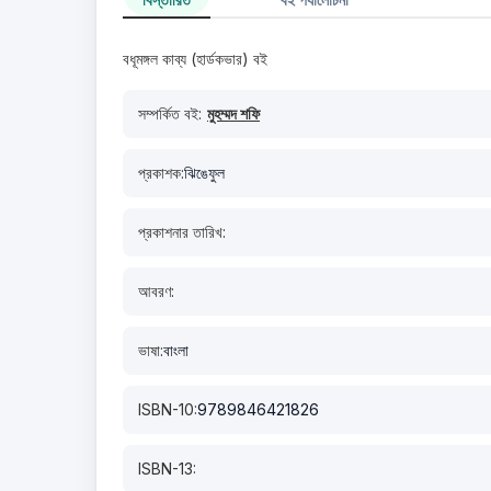
বধূমঙ্গল কাব্য (হার্ডকভার) বই
সম্পর্কিত বই:
মুহম্মদ শফি
প্রকাশক:
ঝিঙেফুল
প্রকাশনার তারিখ:
আবরণ:
ভাষা:
বাংলা
ISBN-10:
9789846421826
ISBN-13: