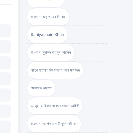
মাওলানা আবু তাহের মিসবাহ
Saniyasnain Khan
মাওলানা মুহাম্মদ যাইনুল আবিদীন
শাইখ মুহাম্মাদ বিন সালেহ আল মুনাজ্জিদ
মোস্তাক আহ্‌মাদ
ড. মুহাম্মদ ইবনে আবদুর রহমান আরিফী
মাওলানা আশেক এলাহী বুলন্দশহরী রহ.