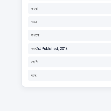
মাত্রা:
ওজন:
বাঁধানো:
ক্রম:
1st Published, 2018
শ্রেণী:
বয়স: