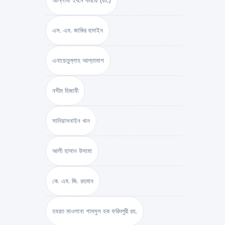
আল্লামা ইবনে কাছীর (রহ.)
এস. এম. জাকির হুসাইন
এনায়েতুল্লাহ আল্‌তামাশ
নসীম হিজাযী
সানিয়াসনাইন খান
আলী হাসান উসামা
কে. এম. জি. রহমান
হযরত মাওলানা শামসুল হক ফরিদপুরী রহ.