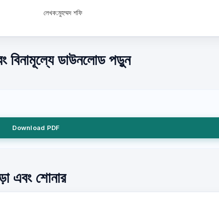
লেখক:মুহম্মদ শফি
বং বিনামূল্যে ডাউনলোড পড়ুন
Download PDF
 পড়া এবং শোনার