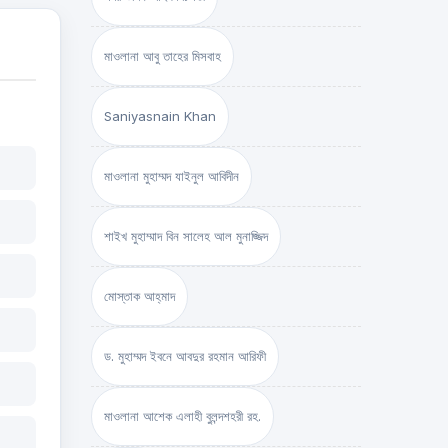
মাওলানা আবু তাহের মিসবাহ
Saniyasnain Khan
মাওলানা মুহাম্মদ যাইনুল আবিদীন
শাইখ মুহাম্মাদ বিন সালেহ আল মুনাজ্জিদ
মোস্তাক আহ্‌মাদ
ড. মুহাম্মদ ইবনে আবদুর রহমান আরিফী
মাওলানা আশেক এলাহী বুলন্দশহরী রহ.