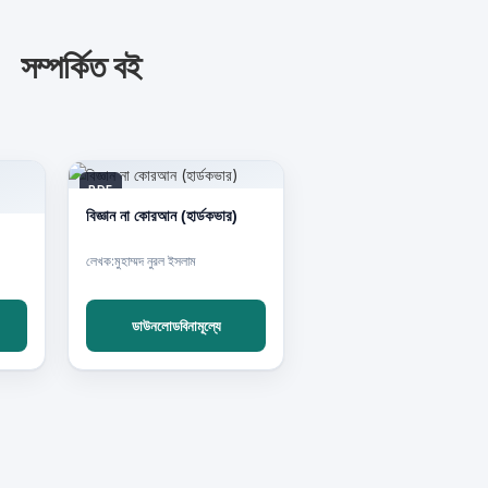
সম্পর্কিত বই
PDF
বিজ্ঞান না কোরআন (হার্ডকভার)
লেখক:মুহাম্মদ নুরল ইসলাম
ডাউনলোডবিনামূল্যে