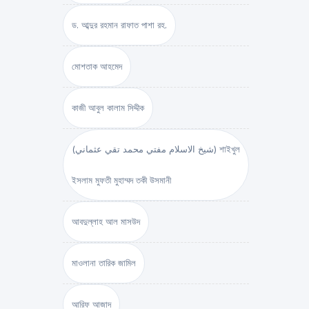
ড. আব্দুর রহমান রাফাত পাশা রহ.
মোশতাক আহমেদ
কাজী আবুল কালাম সিদ্দীক
(شيخ الاسلام مفتي محمد تقي عثماني) শাইখুল
ইসলাম মুফতী মুহাম্মদ তকী উসমানী
আবদুল্লাহ আল মাসউদ
মাওলানা তারিক জামিল
আরিফ আজাদ