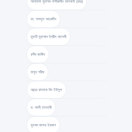
আল্লামা মুহাম্মদ নাসীরুদ্দীন আলবানী (রহঃ)
ডা. শামসুল আরেফীন
মুফতী মুহাম্মাদ ইদরীস কাসেমী
রশীদ জামীল
মাসুদ শরীফ
আব্দুর রাযযাক বিন ইউসুফ
ড. আলী তানতাবী
মুহম্মদ জাফর ইকবাল