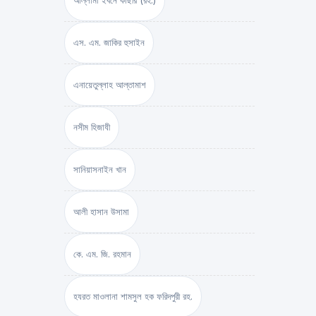
আল্লামা ইবনে কাছীর (রহ.)
এস. এম. জাকির হুসাইন
এনায়েতুল্লাহ আল্‌তামাশ
নসীম হিজাযী
সানিয়াসনাইন খান
আলী হাসান উসামা
কে. এম. জি. রহমান
হযরত মাওলানা শামসুল হক ফরিদপুরী রহ.