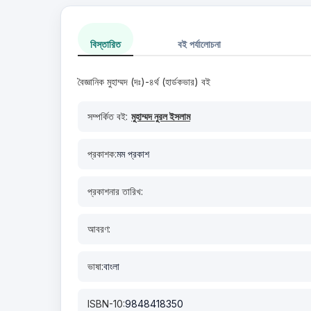
বিস্তারিত
বই পর্যালোচনা
বৈজ্ঞানিক মুহাম্মদ (দঃ)-৪র্থ (হার্ডকভার) বই
সম্পর্কিত বই:
মুহাম্মদ নুরল ইসলাম
প্রকাশক:
মম প্রকাশ
প্রকাশনার তারিখ:
আবরণ:
ভাষা:
বাংলা
ISBN-10:
9848418350