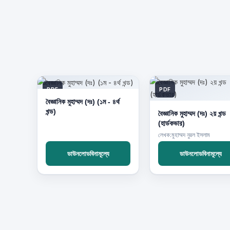
PDF
PDF
বৈজ্ঞানিক মুহাম্মদ (দঃ) (১ম - ৪র্থ
খন্ড)
বৈজ্ঞানিক মুহাম্মদ (দঃ) ২য় খন্ড
(হার্ডকভার)
লেখক:মুহাম্মদ নুরল ইসলাম
ডাউনলোডবিনামূল্যে
ডাউনলোডবিনামূল্যে