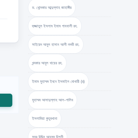
ড. খোন্দকার আব্দুল্লাহ জাহাঙ্গীর
হুজ্জাতুল ইসলাম ইমাম গাযযালী রহ.
সাইয়েদ আবুল হাসান আলী নদভী রহ.
খন্দকার আবুল খায়ের রহ.
ইমাম মুহাম্মদ ইবনে ইসমাইল বোখারী (র)
মুহাম্মদ আসাদুল্লাহ আল-গালিব
ইসলামিয়া কুতুবখানা
সদর উদ্দিন আহমদ চিশতী