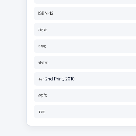
ISBN-13:
মাত্রা:
ওজন:
বাঁধানো:
ক্রম:
2nd Print, 2010
শ্রেণী:
বয়স: