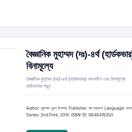
বৈজ্ঞানিক মুহাম্মদ (দঃ)-৪র্থ (হার্ডকভার
বিনামূল্যে
বৈজ্ঞানিক মুহাম্মদ (দঃ)-৪র্থ (হার্ডকভার) অনলাইন এবং বিনামূল্যে
ডাউনলোড পড়ুন
Author: মুহাম্মদ নুরল ইসলাম. Publisher: মম প্রকাশ. Language: বাংল
Series: 2nd Print, 2010. ISBN-10: 9848418350.