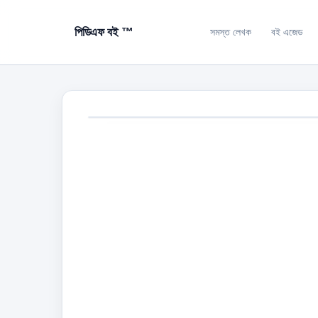
পিডিএফ বই ™
সমস্ত লেখক
বই এজেড