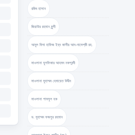
রকিব হাসান
জিয়াউর রহমান মুন্সী
আবুল ফিদা হাফিজ ইব্‌ন কাসীর আদ-দামেশ্‌কী রহ.
মাওলানা যুলফিকার আহমদ নকশবন্দী
মাওলানা মুহাম্মদ হেমায়েত উদ্দীন
মাওলানা শামসুল হক
ড. মুহাম্মদ ফজলুর রহমান