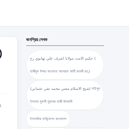
জনপ্রিয় লেখক
)
حكيم الامت مولانا اشرف علي تهانوي رح (
হাকীমুল উম্মত মাওলানা আশরাফ আলী থানভী রহ.)
(شيخ الاسلام مفتي محمد تقي عثماني) শাইখুল
ইসলাম মুফতী মুহাম্মদ তাকী উসমানী
া.
ইসলামিক ফাউন্ডেশন বাংলাদেশ