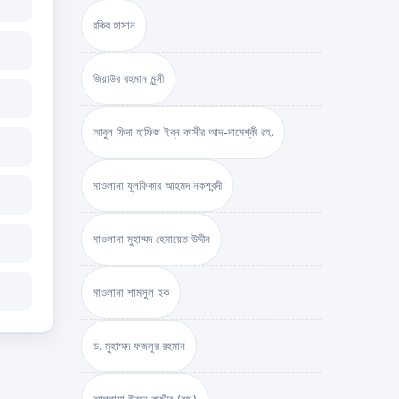
রকিব হাসান
জিয়াউর রহমান মুন্সী
আবুল ফিদা হাফিজ ইব্‌ন কাসীর আদ-দামেশ্‌কী রহ.
মাওলানা যুলফিকার আহমদ নকশবন্দী
মাওলানা মুহাম্মদ হেমায়েত উদ্দীন
মাওলানা শামসুল হক
ড. মুহাম্মদ ফজলুর রহমান