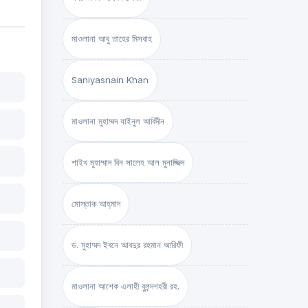
মাওলানা আবু তাহের মিসবাহ
Saniyasnain Khan
মাওলানা মুহাম্মদ যাইনুল আবিদীন
শাইখ মুহাম্মাদ বিন সালেহ আল মুনাজ্জিদ
মোস্তাক আহ্‌মাদ
ড. মুহাম্মদ ইবনে আবদুর রহমান আরিফী
মাওলানা আশেক এলাহী বুলন্দশহরী রহ.