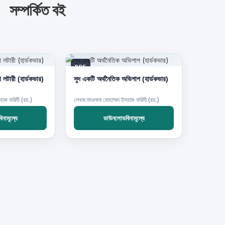
সম্পর্কিত বই
PDF
ইসলামের দৃষ্টিতে মদ জুয়া লটারী (হার্ডকভার)
সুদ একটি অর্থনৈতিক অভিশাপ (হার্ডকভার)
হাক ফরিদী (রহ.)
লেখক:মাওলানা মোহাম্মদ ইসহাক ফরিদী (রহ.)
নামূল্যে
ডাউনলোডবিনামূল্যে