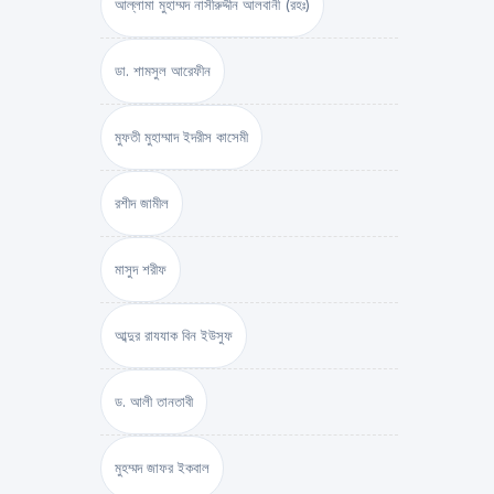
আল্লামা মুহাম্মদ নাসীরুদ্দীন আলবানী (রহঃ)
ডা. শামসুল আরেফীন
মুফতী মুহাম্মাদ ইদরীস কাসেমী
রশীদ জামীল
মাসুদ শরীফ
আব্দুর রাযযাক বিন ইউসুফ
ড. আলী তানতাবী
মুহম্মদ জাফর ইকবাল