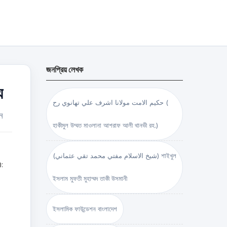
জনপ্রিয় লেখক
ে
حكيم الامت مولانا اشرف علي تهانوي رح (
ুন
হাকীমুল উম্মত মাওলানা আশরাফ আলী থানভী রহ.)
(شيخ الاسلام مفتي محمد تقي عثماني) শাইখুল
:
ইসলাম মুফতী মুহাম্মদ তাকী উসমানী
ইসলামিক ফাউন্ডেশন বাংলাদেশ