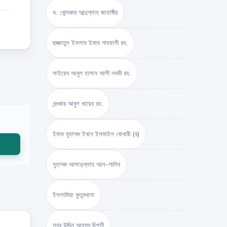
ড. খোন্দকার আব্দুল্লাহ জাহাঙ্গীর
হুজ্জাতুল ইসলাম ইমাম গাযযালী রহ.
সাইয়েদ আবুল হাসান আলী নদভী রহ.
খন্দকার আবুল খায়ের রহ.
ইমাম মুহাম্মদ ইবনে ইসমাইল বোখারী (র)
মুহাম্মদ আসাদুল্লাহ আল-গালিব
ইসলামিয়া কুতুবখানা
সদর উদ্দিন আহমদ চিশতী