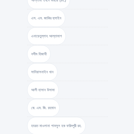
আল্লামা ইবনে কাছীর (রহ.)
এস. এম. জাকির হুসাইন
এনায়েতুল্লাহ আল্‌তামাশ
নসীম হিজাযী
সানিয়াসনাইন খান
আলী হাসান উসামা
কে. এম. জি. রহমান
হযরত মাওলানা শামসুল হক ফরিদপুরী রহ.