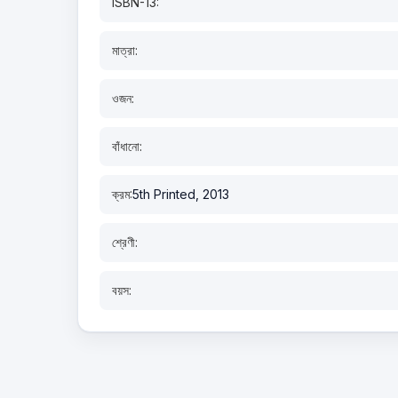
ISBN-13:
মাত্রা:
ওজন:
বাঁধানো:
ক্রম:
5th Printed, 2013
শ্রেণী:
বয়স: