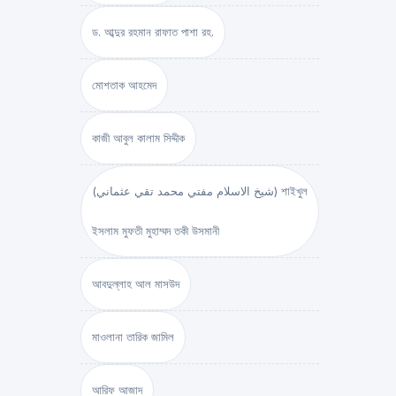
ড. আব্দুর রহমান রাফাত পাশা রহ.
মোশতাক আহমেদ
কাজী আবুল কালাম সিদ্দীক
(شيخ الاسلام مفتي محمد تقي عثماني) শাইখুল
ইসলাম মুফতী মুহাম্মদ তকী উসমানী
আবদুল্লাহ আল মাসউদ
মাওলানা তারিক জামিল
আরিফ আজাদ