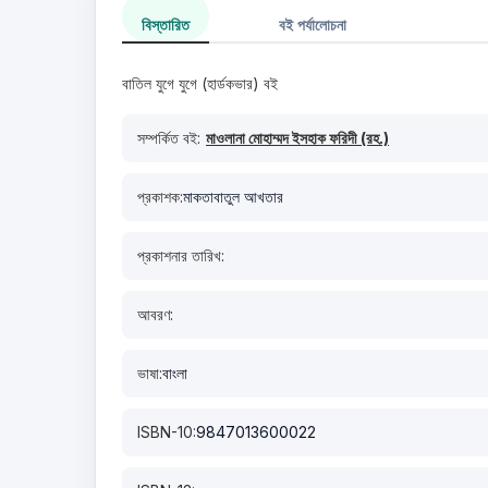
বিস্তারিত
বই পর্যালোচনা
বাতিল যুগে যুগে (হার্ডকভার) বই
সম্পর্কিত বই:
মাওলানা মোহাম্মদ ইসহাক ফরিদী (রহ.)
প্রকাশক:
মাকতাবাতুল আখতার
প্রকাশনার তারিখ:
আবরণ:
ভাষা:
বাংলা
ISBN-10:
9847013600022