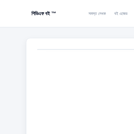
পিডিএফ বই ™
সমস্ত লেখক
বই এজেড