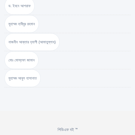
ড. ইবনে আশরাফ
মুহাম্মদ হাবীবুর রহমান
নাজনীন আক্তার হ্যাপী (আমাতুল্লাহ)
মোঃ মোস্তফা জামান
মুহাম্মদ আবুল হাসানাত
পিডিএফ বই ™