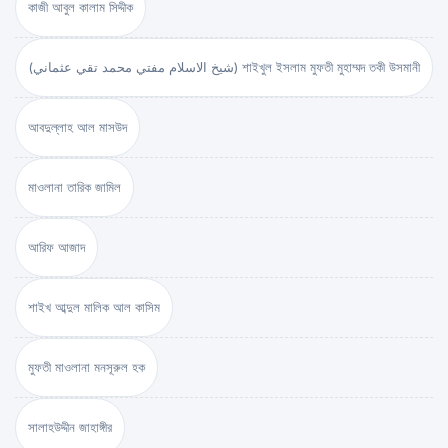
কাজী আবুল কালাম সিদ্দীক
(شيخ الاسلام مفتي محمد تقي عثماني) শাইখুল ইসলাম মুফতী মুহাম্মদ তকী উসমানী
আবদুল্লাহ আল মাসউদ
মাওলানা তারিক জামিল
আরিফ আজাদ
শাইখ আব্দুল মালিক আল কাসিম
মুফতী মাওলানা মনসূরুল হক
সালাহউদ্দীন জাহাঙ্গীর