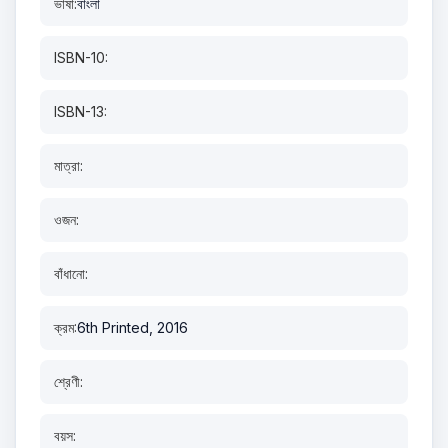
ভাষা:
বাংলা
ISBN-10:
ISBN-13:
মাত্রা:
ওজন:
বাঁধানো:
ক্রম:
6th Printed, 2016
শ্রেণী:
বয়স: