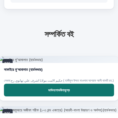
সম্পর্কিত বই
PDF
সাফাইয়ে মু’আমালাত (হার্ডকভার)
লেখক:حكيم الامت مولانا اشرف علي تهانوي رح ( হাকীমুল উম্মত মাওলানা আশরাফ আলী থানভী রহ.)
ডাউনলোডবিনামূল্যে
PDF