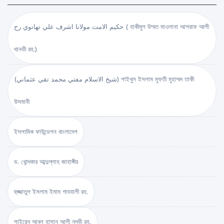
حكيم الامت مولانا اشرف علي تهانوي رح ( হাকীমুল উম্মত মাওলানা আশরাফ আলী
থানভী রহ.)
(شيخ الاسلام مفتي محمد تقي عثماني) শাইখুল ইসলাম মুফতী মুহাম্মদ তাকী
উসমানী
ইসলামিক ফাউন্ডেশন বাংলাদেশ
ড. খোন্দকার আব্দুল্লাহ জাহাঙ্গীর
হুজ্জাতুল ইসলাম ইমাম গাযযালী রহ.
সাইয়েদ আবুল হাসান আলী নদভী রহ.