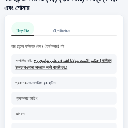
এবং শোনার
বিস্তারিত
বই পর্যালোচনা
বার চান্দের ফজিলত (বড়) (হার্ডকভার) বই
সম্পর্কিত বই:
حكيم الامت مولانا اشرف علي تهانوي رح ( হাকীমুল
উম্মত মাওলানা আশরাফ আলী থানভী রহ.)
প্রকাশক:
সোলেমানিয়া বুক হাউস
প্রকাশনার তারিখ:
আবরণ: