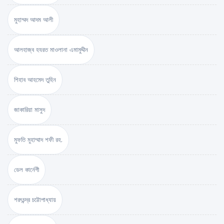
মুহাম্মদ আদম আলী
আলহাজ্ব হযরত মাওলানা এমামুদ্দীন
শিহাব আহমেদ তুহিন
জাকারিয়া মাসুদ
মুফতি মুহাম্মাদ শফী রহ.
ডেল কার্নেগী
শরৎচন্দ্র চট্টোপাধ্যায়