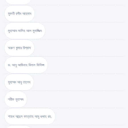
মুফতী রশীদ আহমাদ
মুহাম্মাদ সালিহ আল মুনাজ্জিদ
অরুণ কুমার বিশ্বাস
ড. আবু আমিনাহ বিলাল ফিলিপ্স
মুহাম্মদ আবু তালেব
শরীফ মুহাম্মদ
শায়খ আব্দুল ফাত্তাহ আবু গুদ্দাহ রহ.