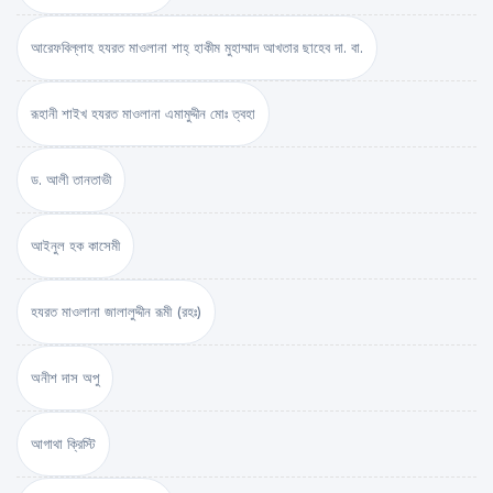
আরেফবিল্লাহ হযরত মাওলানা শাহ্ হাকীম মুহাম্মাদ আখতার ছাহেব দা. বা.
রূহানী শাইখ হযরত মাওলানা এমামুদ্দীন মোঃ ত্বহা
ড. আলী তানতাভী
আইনুল হক কাসেমী
হযরত মাওলানা জালালুদ্দীন রূমী (রহঃ)
অনীশ দাস অপু
আগাথা ক্রিস্টি