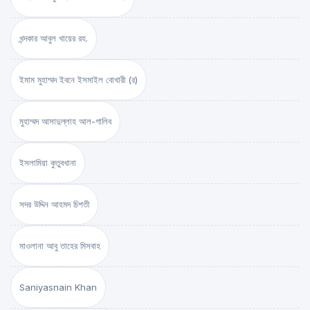
খন্দকার আবুল খায়ের রহ.
ইমাম মুহাম্মদ ইবনে ইসমাইল বোখারী (র)
মুহাম্মদ আসাদুল্লাহ আল-গালিব
ইসলামিয়া কুতুবখানা
সদর উদ্দিন আহমদ চিশতী
মাওলানা আবু তাহের মিসবাহ
Saniyasnain Khan