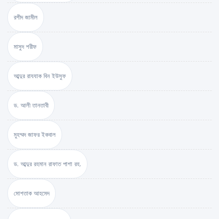
রশীদ জামীল
মাসুদ শরীফ
আব্দুর রাযযাক বিন ইউসুফ
ড. আলী তানতাবী
মুহম্মদ জাফর ইকবাল
ড. আব্দুর রহমান রাফাত পাশা রহ.
মোশতাক আহমেদ