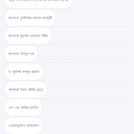
মাওলানা যুলফিকার আহমদ নকশবন্দী
মাওলানা মুহাম্মদ হেমায়েত উদ্দীন
মাওলানা শামসুল হক
ড. মুহাম্মদ ফজলুর রহমান
আল্লামা ইবনে কাছীর (রহ.)
এস. এম. জাকির হুসাইন
এনায়েতুল্লাহ আল্‌তামাশ