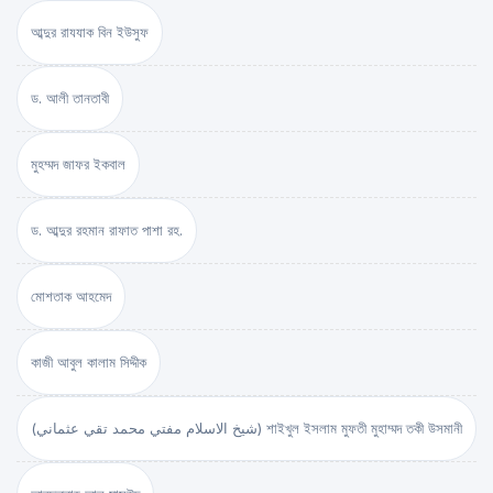
আব্দুর রাযযাক বিন ইউসুফ
ড. আলী তানতাবী
মুহম্মদ জাফর ইকবাল
ড. আব্দুর রহমান রাফাত পাশা রহ.
মোশতাক আহমেদ
কাজী আবুল কালাম সিদ্দীক
(شيخ الاسلام مفتي محمد تقي عثماني) শাইখুল ইসলাম মুফতী মুহাম্মদ তকী উসমানী