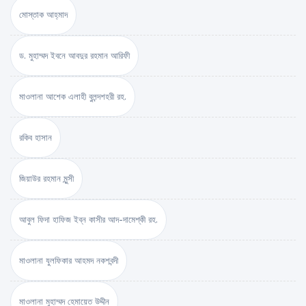
মোস্তাক আহ্‌মাদ
ড. মুহাম্মদ ইবনে আবদুর রহমান আরিফী
মাওলানা আশেক এলাহী বুলন্দশহরী রহ.
রকিব হাসান
জিয়াউর রহমান মুন্সী
আবুল ফিদা হাফিজ ইব্‌ন কাসীর আদ-দামেশ্‌কী রহ.
মাওলানা যুলফিকার আহমদ নকশবন্দী
মাওলানা মুহাম্মদ হেমায়েত উদ্দীন