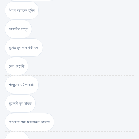
শিহাব আহমেদ তুহিন
জাকারিয়া মাসুদ
মুফতি মুহাম্মাদ শফী রহ.
ডেল কার্নেগী
শরৎচন্দ্র চট্টোপাধ্যায়
মুহাম্মদী বুক হাউজ
মাওলানা মোঃ মাজহারুল ইসলাম