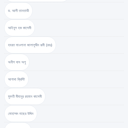
ড. আলী তানতাভী
আইনুল হক কাসেমী
হযরত মাওলানা জালালুদ্দীন রূমী (রহঃ)
অনীশ দাস অপু
আগাথা ক্রিস্টি
মুফতী মীযানুর রহমান কাসেমী
মোহাম্মদ নাছের উদ্দিন