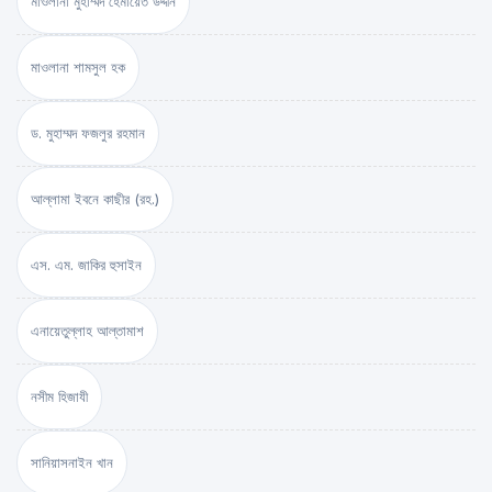
মাওলানা মুহাম্মদ হেমায়েত উদ্দীন
মাওলানা শামসুল হক
ড. মুহাম্মদ ফজলুর রহমান
আল্লামা ইবনে কাছীর (রহ.)
এস. এম. জাকির হুসাইন
এনায়েতুল্লাহ আল্‌তামাশ
নসীম হিজাযী
সানিয়াসনাইন খান