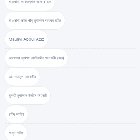
মাওলানা আবদুল্লাহ আল ফারূক
মাওলানা ডক্টর শাহ্‌ মুহাম্মাদ আবদুর রহীম
Maulivi Abdul Aziz
আল্লামা মুহাম্মদ নাসীরুদ্দীন আলবানী (রহঃ)
ডা. শামসুল আরেফীন
মুফতী মুহাম্মাদ ইদরীস কাসেমী
রশীদ জামীল
মাসুদ শরীফ