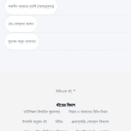
নাজনীন আক্তার হ্যাপী (আমাতুল্লাহ)
মোঃ মোস্তফা জামান
মুহাম্মদ আবুল হাসানাত
পিডিএফ বই ™
বইয়ের বিভাগ
তাইসিরুল ফিকহিল মুয়াসসার
সিয়াম ও যাকাতের বিধি-বিধান
ইসলামি অনুবাদ বই
বিবিধ
এক্সপ্লোরিং সোশ্যাল বিসনেস