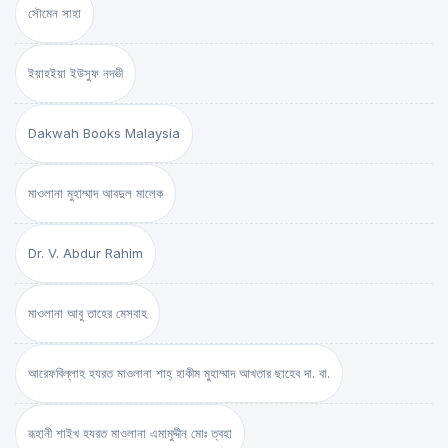
সৌমেন সাহা
ইয়াহইয়া ইউসুফ নদভী
Dakwah Books Malaysia
মাওলানা মুহাম্মাদ আবদুল মালেক
Dr. V. Abdur Rahim
মাওলানা আবু তাহের মেসবাহ
আরেফবিল্লাহ হযরত মাওলানা শাহ্ হাকীম মুহাম্মাদ আখতার ছাহেব দা. বা.
রূহানী শাইখ হযরত মাওলানা এমামুদ্দীন মোঃ ত্বহা