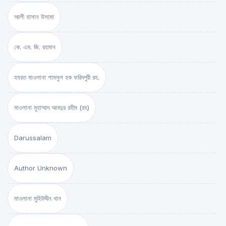
আলী হাসান উসামা
কে. এম. জি. রহমান
হযরত মাওলানা শামসুল হক ফরিদপুরী রহ.
মাওলানা মুহাম্মাদ আবদুর রহীম (রহ)
Darussalam
Author Unknown
মাওলানা মুহিউদ্দীন খান