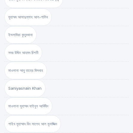
মুহাম্মদ আসাদুল্লাহ আল-গালিব
ইসলামিয়া কুতুবখানা
সদর উদ্দিন আহমদ চিশতী
মাওলানা আবু তাহের মিসবাহ
Saniyasnain Khan
মাওলানা মুহাম্মদ যাইনুল আবিদীন
শাইখ মুহাম্মাদ বিন সালেহ আল মুনাজ্জিদ