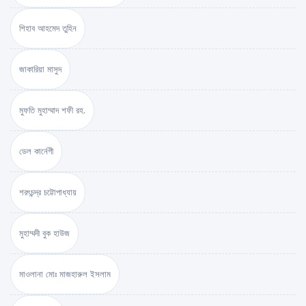
শিহাব আহমেদ তুহিন
জাকারিয়া মাসুদ
মুফতি মুহাম্মাদ শফী রহ.
ডেল কার্নেগী
শরৎচন্দ্র চট্টোপাধ্যায়
মুহাম্মদী বুক হাউজ
মাওলানা মোঃ মাজহারুল ইসলাম