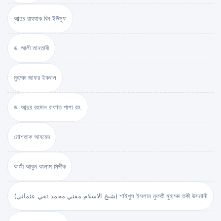
আব্দুর রাযযাক বিন ইউসুফ
ড. আলী তানতাবী
মুহম্মদ জাফর ইকবাল
ড. আব্দুর রহমান রাফাত পাশা রহ.
মোশতাক আহমেদ
কাজী আবুল কালাম সিদ্দীক
(شيخ الاسلام مفتي محمد تقي عثماني) শাইখুল ইসলাম মুফতী মুহাম্মদ তকী উসমানী