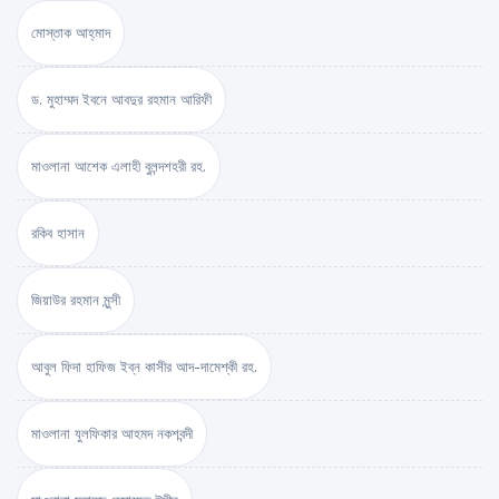
মোস্তাক আহ্‌মাদ
ড. মুহাম্মদ ইবনে আবদুর রহমান আরিফী
মাওলানা আশেক এলাহী বুলন্দশহরী রহ.
রকিব হাসান
জিয়াউর রহমান মুন্সী
আবুল ফিদা হাফিজ ইব্‌ন কাসীর আদ-দামেশ্‌কী রহ.
মাওলানা যুলফিকার আহমদ নকশবন্দী