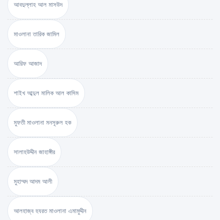
আবদুল্লাহ আল মাসউদ
মাওলানা তারিক জামিল
আরিফ আজাদ
শাইখ আব্দুল মালিক আল কাসিম
মুফতী মাওলানা মনসূরুল হক
সালাহউদ্দীন জাহাঙ্গীর
মুহাম্মদ আদম আলী
আলহাজ্ব হযরত মাওলানা এমামুদ্দীন