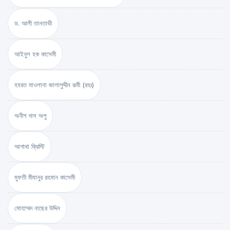
ড. আলী তানতাভী
আইনুল হক কাসেমী
হযরত মাওলানা জালালুদ্দীন রূমী (রহঃ)
অনীশ দাস অপু
আগাথা ক্রিস্টি
মুফতী মীযানুর রহমান কাসেমী
মোহাম্মদ নাছের উদ্দিন