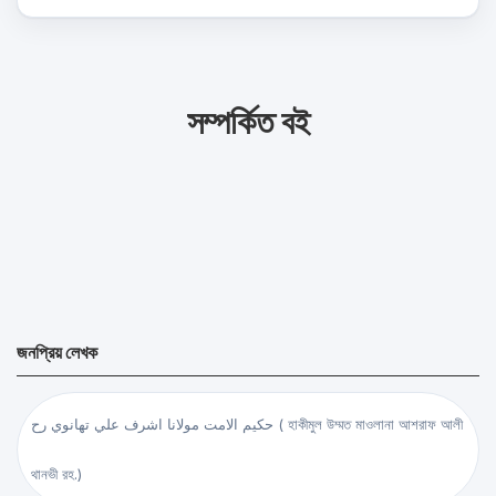
সম্পর্কিত বই
জনপ্রিয় লেখক
حكيم الامت مولانا اشرف علي تهانوي رح ( হাকীমুল উম্মত মাওলানা আশরাফ আলী
থানভী রহ.)