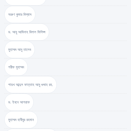
অরুণ কুমার বিশ্বাস
ড. আবু আমিনাহ বিলাল ফিলিপ্স
মুহাম্মদ আবু তালেব
শরীফ মুহাম্মদ
শায়খ আব্দুল ফাত্তাহ আবু গুদ্দাহ রহ.
ড. ইবনে আশরাফ
মুহাম্মদ হাবীবুর রহমান