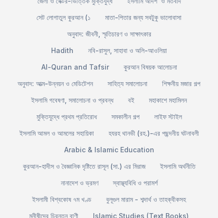
জেলা ও সেক্টর-ভিত্তিক মুক্তিযুদ্ধ
ইসলামি আদর্শ ও মতবাদ
সেট লোগাতুল কুরআন (১
মাতা-পিতার জন্য সবটুকু ভালোবাসা
অনুবাদ: জীবনী, স্মৃতিচারণ ও সাক্ষাৎকার
Hadith
নবি-রাসুল, সাহাবা ও অলি-আওলিয়া
Al-Quran and Tafsir
কুরআন বিষয়ক আলোচনা
অনুবাদ: আত্ম-উন্নয়ন ও মেডিটেশন
সাহিত্য সমালোচনা
শিক্ষনীয় মজার গল্প
ইসলামি গবেষণা, সমালোচনা ও প্রবন্ধ
বই
মহাকাশে মহামিলন
মুক্তিযুদ্ধে প্রথম প্রতিরোধ
সমকালীন গল্প
লাইফ স্টাইল
ইসলামি আমল ও আমলের সহায়িকা
হযরহ থানভী (রহ.)-এর পছন্দনীয় ঘটনাবলী
Arabic & Islamic Education
কুরআন-হাদীস ও বৈজ্ঞানিক দৃষ্টিতে রাসূল (সা.) এর মিরাজ
ইসলামি অর্থনীতি
নানাদেশ ও ভ্রমণ
স্বাস্থ্যবিধি ও পরামর্শ
ইসলামী বিশ্বকোষ ৭ম খণ্ড
বুলূগুল মারাম - শব্দার্থ ও তাহক্বীকসহ
মনীষীদের চিরন্তন বাণী
Islamic Studies (Text Books)