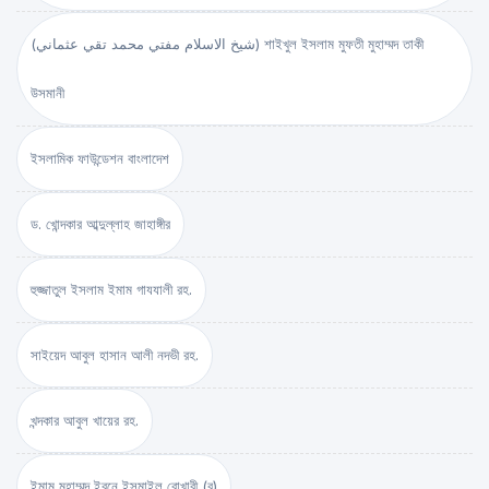
(شيخ الاسلام مفتي محمد تقي عثماني) শাইখুল ইসলাম মুফতী মুহাম্মদ তাকী
উসমানী
ইসলামিক ফাউন্ডেশন বাংলাদেশ
ড. খোন্দকার আব্দুল্লাহ জাহাঙ্গীর
হুজ্জাতুল ইসলাম ইমাম গাযযালী রহ.
সাইয়েদ আবুল হাসান আলী নদভী রহ.
খন্দকার আবুল খায়ের রহ.
ইমাম মুহাম্মদ ইবনে ইসমাইল বোখারী (র)