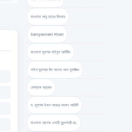
মাওলানা আবু তাহের মিসবাহ
Saniyasnain Khan
মাওলানা মুহাম্মদ যাইনুল আবিদীন
শাইখ মুহাম্মাদ বিন সালেহ আল মুনাজ্জিদ
মোস্তাক আহ্‌মাদ
ড. মুহাম্মদ ইবনে আবদুর রহমান আরিফী
মাওলানা আশেক এলাহী বুলন্দশহরী রহ.