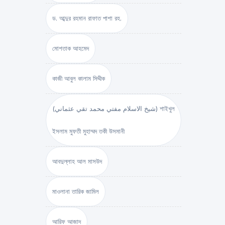
ড. আব্দুর রহমান রাফাত পাশা রহ.
মোশতাক আহমেদ
কাজী আবুল কালাম সিদ্দীক
(شيخ الاسلام مفتي محمد تقي عثماني) শাইখুল
ইসলাম মুফতী মুহাম্মদ তকী উসমানী
আবদুল্লাহ আল মাসউদ
মাওলানা তারিক জামিল
আরিফ আজাদ