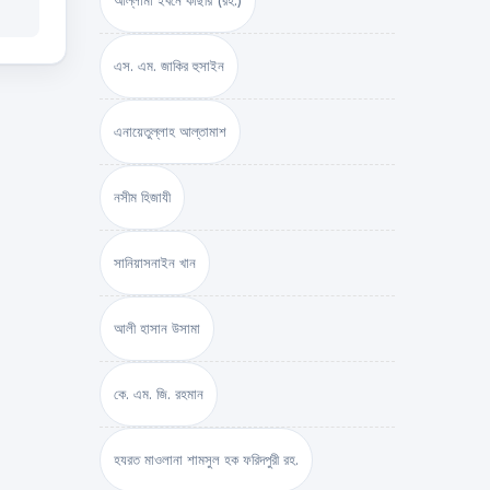
আল্লামা ইবনে কাছীর (রহ.)
এস. এম. জাকির হুসাইন
এনায়েতুল্লাহ আল্‌তামাশ
নসীম হিজাযী
সানিয়াসনাইন খান
আলী হাসান উসামা
কে. এম. জি. রহমান
হযরত মাওলানা শামসুল হক ফরিদপুরী রহ.