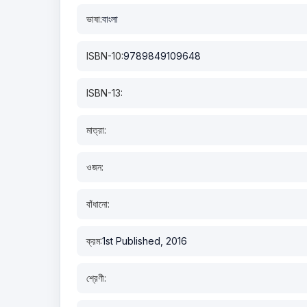
ভাষা:
বাংলা
ISBN-10:
9789849109648
ISBN-13:
মাত্রা:
ওজন:
বাঁধানো:
ক্রম:
1st Published, 2016
শ্রেণী: