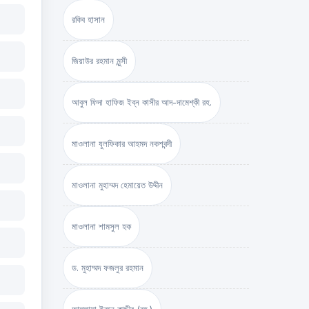
রকিব হাসান
জিয়াউর রহমান মুন্সী
আবুল ফিদা হাফিজ ইব্‌ন কাসীর আদ-দামেশ্‌কী রহ.
মাওলানা যুলফিকার আহমদ নকশবন্দী
মাওলানা মুহাম্মদ হেমায়েত উদ্দীন
মাওলানা শামসুল হক
ড. মুহাম্মদ ফজলুর রহমান