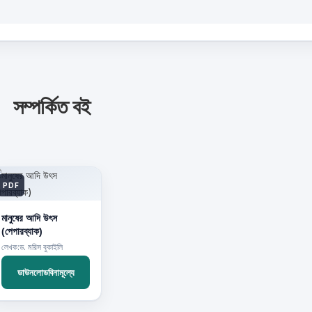
সম্পর্কিত বই
PDF
মানুষের আদি উৎস
(পেপারব্যাক)
লেখক:ড. মরিস বুকাইলি
ডাউনলোডবিনামূল্যে