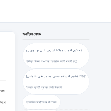
জনপ্রিয় লেখক
حكيم الامت مولانا اشرف علي تهانوي رح (
হাকীমুল উম্মত মাওলানা আশরাফ আলী থানভী রহ.)
(شيخ الاسلام مفتي محمد تقي عثماني) শাইখুল
ইসলাম মুফতী মুহাম্মদ তাকী উসমানী
েখায়,
কবিংশ
ইসলামিক ফাউন্ডেশন বাংলাদেশ