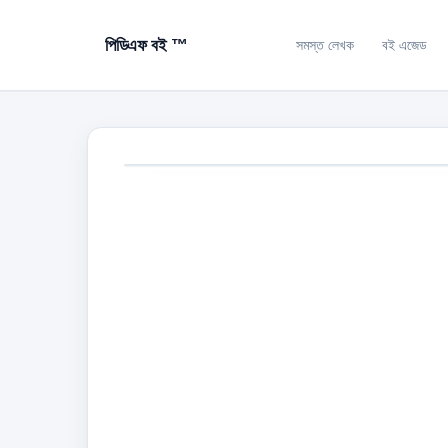
পিডিএফ বই ™
সমস্ত লেখক
বই এজেড