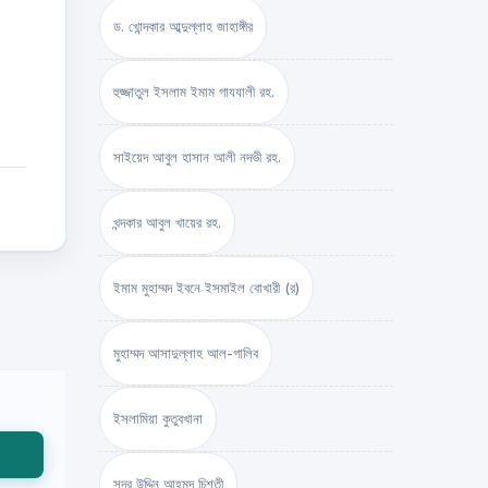
ড. খোন্দকার আব্দুল্লাহ জাহাঙ্গীর
হুজ্জাতুল ইসলাম ইমাম গাযযালী রহ.
সাইয়েদ আবুল হাসান আলী নদভী রহ.
খন্দকার আবুল খায়ের রহ.
ইমাম মুহাম্মদ ইবনে ইসমাইল বোখারী (র)
মুহাম্মদ আসাদুল্লাহ আল-গালিব
ইসলামিয়া কুতুবখানা
সদর উদ্দিন আহমদ চিশতী