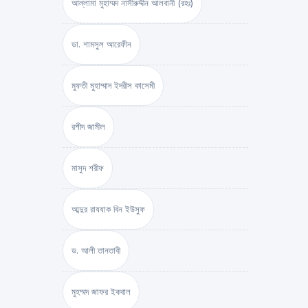
আল্লামা মুহাম্মদ নাসীরুদ্দীন আলবানী (রহঃ)
ডা. শামসুল আরেফীন
মুফতী মুহাম্মাদ ইদরীস কাসেমী
রশীদ জামীল
মাসুদ শরীফ
আব্দুর রাযযাক বিন ইউসুফ
ড. আলী তানতাবী
মুহম্মদ জাফর ইকবাল