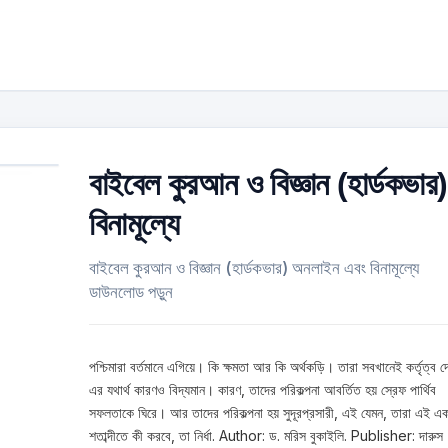
বাইবেল কুরআন ও বিজ্ঞান (হার্ডকভার)
বিনামূল্যে
বাইবেল কুরআন ও বিজ্ঞান (হার্ডকভার) অনলাইন এবং বিনামূল্যে
ডাউনলোড পড়ুন
পশ্চিমারা বর্তমানে এগিয়ে। কি ক্ষমতা আর কি অর্থকড়ি। তারা সবখানেই কর্তৃত্ব দ
এর যথার্থ কারণও বিদ্যমান। কারণ, তাদের পরিকল্পনা আবর্তিত হয় স্রেফ পার্থিব
সফলতাকে ঘিরে। আর তাদের পরিকল্পনা হয় সুদূরপ্রসারী, এই যেমন, তারা এই এ
শতাব্দীতে কী করবে, তা নির্ধা. Author: ড. মরিস বুকাইলি. Publisher: দারুস