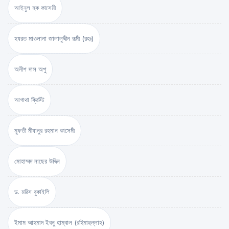
আইনুল হক কাসেমী
হযরত মাওলানা জালালুদ্দীন রূমী (রহঃ)
অনীশ দাস অপু
আগাথা ক্রিস্টি
মুফতী মীযানুর রহমান কাসেমী
মোহাম্মদ নাছের উদ্দিন
ড. মরিস বুকাইলি
ইমাম আহমাদ ইবনু হাম্বাল (রহিমাহুল্লাহ)