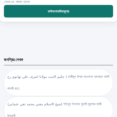
লেখক:এম. সাফাক হোসেন
ডাউনলোডবিনামূল্যে
জনপ্রিয় লেখক
حكيم الامت مولانا اشرف علي تهانوي رح ( হাকীমুল উম্মত মাওলানা আশরাফ আলী
থানভী রহ.)
(شيخ الاسلام مفتي محمد تقي عثماني) শাইখুল ইসলাম মুফতী মুহাম্মদ তাকী
উসমানী