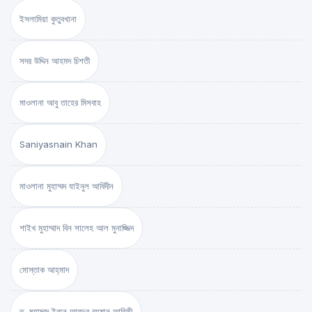
ইসলামিয়া কুতুবখানা
সদর উদ্দিন আহমদ চিশতী
মাওলানা আবু তাহের মিসবাহ
Saniyasnain Khan
মাওলানা মুহাম্মদ যাইনুল আবিদীন
শাইখ মুহাম্মাদ বিন সালেহ আল মুনাজ্জিদ
মোস্তাক আহ্‌মাদ
ড. মুহাম্মদ ইবনে আবদুর রহমান আরিফী