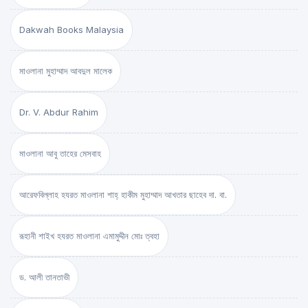
Dakwah Books Malaysia
মাওলানা মুহাম্মাদ আবদুল মালেক
Dr. V. Abdur Rahim
মাওলানা আবু তাহের মেসবাহ
আরেফবিল্লাহ হযরত মাওলানা শাহ্ হাকীম মুহাম্মাদ আখতার ছাহেব দা. বা.
রূহানী শাইখ হযরত মাওলানা এমামুদ্দীন মোঃ ত্বহা
ড. আলী তানতাভী