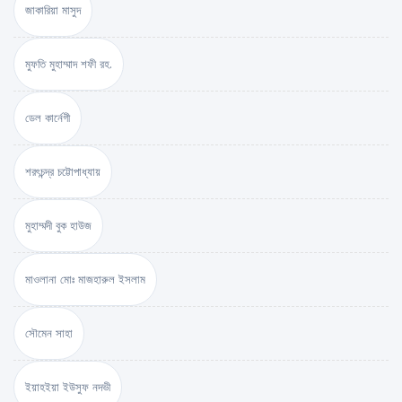
জাকারিয়া মাসুদ
মুফতি মুহাম্মাদ শফী রহ.
ডেল কার্নেগী
শরৎচন্দ্র চট্টোপাধ্যায়
মুহাম্মদী বুক হাউজ
মাওলানা মোঃ মাজহারুল ইসলাম
সৌমেন সাহা
ইয়াহইয়া ইউসুফ নদভী