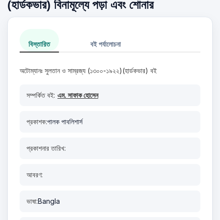
(হার্ডকভার) বিনামূল্যে পড়া এবং শোনার
বিস্তারিত
বই পর্যালোচনা
অটোম্যানঃ সুলতান ও সাম্রজ্য (১৩০০-১৯২২)(হার্ডকভার) বই
সম্পর্কিত বই:
এম. সাফাক হোসেন
প্রকাশক:
পালক পাবলিশার্স
প্রকাশনার তারিখ:
আবরণ:
ভাষা:
Bangla