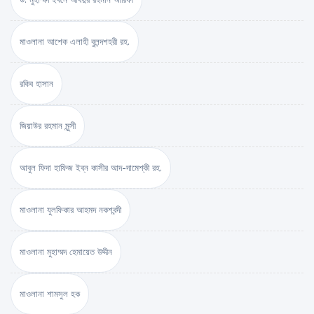
মাওলানা আশেক এলাহী বুলন্দশহরী রহ.
রকিব হাসান
জিয়াউর রহমান মুন্সী
আবুল ফিদা হাফিজ ইব্‌ন কাসীর আদ-দামেশ্‌কী রহ.
মাওলানা যুলফিকার আহমদ নকশবন্দী
মাওলানা মুহাম্মদ হেমায়েত উদ্দীন
মাওলানা শামসুল হক