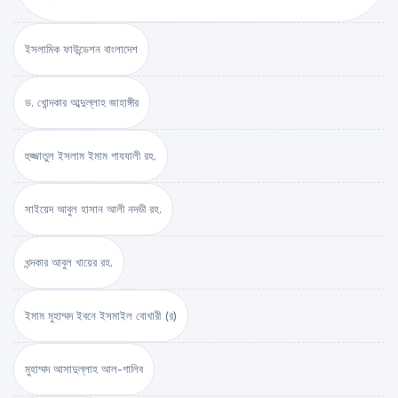
ইসলামিক ফাউন্ডেশন বাংলাদেশ
ড. খোন্দকার আব্দুল্লাহ জাহাঙ্গীর
হুজ্জাতুল ইসলাম ইমাম গাযযালী রহ.
সাইয়েদ আবুল হাসান আলী নদভী রহ.
খন্দকার আবুল খায়ের রহ.
ইমাম মুহাম্মদ ইবনে ইসমাইল বোখারী (র)
মুহাম্মদ আসাদুল্লাহ আল-গালিব