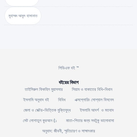
মুহাম্মদ আবুল হাসানাত
পিডিএফ বই ™
বইয়ের বিভাগ
তাইসিরুল ফিকহিল মুয়াসসার
সিয়াম ও যাকাতের বিধি-বিধান
ইসলামি অনুবাদ বই
বিবিধ
এক্সপ্লোরিং সোশ্যাল বিসনেস
জেলা ও সেক্টর-ভিত্তিক মুক্তিযুদ্ধ
ইসলামি আদর্শ ও মতবাদ
সেট লোগাতুল কুরআন (১
মাতা-পিতার জন্য সবটুকু ভালোবাসা
অনুবাদ: জীবনী, স্মৃতিচারণ ও সাক্ষাৎকার