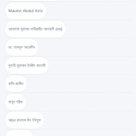
Maulivi Abdul Aziz
আল্লামা মুহাম্মদ নাসীরুদ্দীন আলবানী (রহঃ)
ডা. শামসুল আরেফীন
মুফতী মুহাম্মাদ ইদরীস কাসেমী
রশীদ জামীল
মাসুদ শরীফ
আব্দুর রাযযাক বিন ইউসুফ