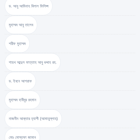
ড. আবু আমিনাহ বিলাল ফিলিপ্স
মুহাম্মদ আবু তালেব
শরীফ মুহাম্মদ
শায়খ আব্দুল ফাত্তাহ আবু গুদ্দাহ রহ.
ড. ইবনে আশরাফ
মুহাম্মদ হাবীবুর রহমান
নাজনীন আক্তার হ্যাপী (আমাতুল্লাহ)
মোঃ মোস্তফা জামান