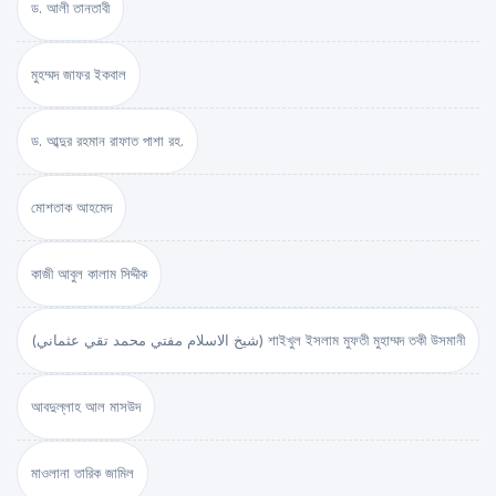
ড. আলী তানতাবী
মুহম্মদ জাফর ইকবাল
ড. আব্দুর রহমান রাফাত পাশা রহ.
মোশতাক আহমেদ
কাজী আবুল কালাম সিদ্দীক
(شيخ الاسلام مفتي محمد تقي عثماني) শাইখুল ইসলাম মুফতী মুহাম্মদ তকী উসমানী
আবদুল্লাহ আল মাসউদ
মাওলানা তারিক জামিল