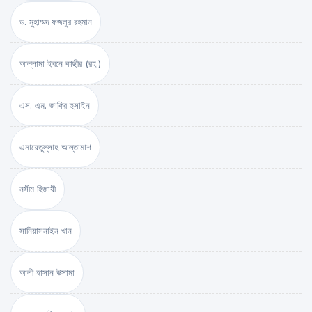
ড. মুহাম্মদ ফজলুর রহমান
আল্লামা ইবনে কাছীর (রহ.)
এস. এম. জাকির হুসাইন
এনায়েতুল্লাহ আল্‌তামাশ
নসীম হিজাযী
সানিয়াসনাইন খান
আলী হাসান উসামা