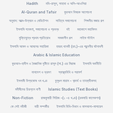
Hadith
নবি-রাসুল, সাহাবা ও অলি-আওলিয়া
Al-Quran and Tafsir
কুরআন বিষয়ক আলোচনা
অনুবাদ: আত্ম-উন্নয়ন ও মেডিটেশন
সাহিত্য সমালোচনা
শিক্ষনীয় মজার গল্প
ইসলামি গবেষণা, সমালোচনা ও প্রবন্ধ
বই
মহাকাশে মহামিলন
মুক্তিযুদ্ধে প্রথম প্রতিরোধ
সমকালীন গল্প
লাইফ স্টাইল
ইসলামি আমল ও আমলের সহায়িকা
হযরহ থানভী (রহ.)-এর পছন্দনীয় ঘটনাবলী
Arabic & Islamic Education
কুরআন-হাদীস ও বৈজ্ঞানিক দৃষ্টিতে রাসূল (সা.) এর মিরাজ
ইসলামি অর্থনীতি
নানাদেশ ও ভ্রমণ
স্বাস্থ্যবিধি ও পরামর্শ
ইসলামী বিশ্বকোষ ৭ম খণ্ড
বুলূগুল মারাম - শব্দার্থ ও তাহক্বীকসহ
মনীষীদের চিরন্তন বাণী
Islamic Studies (Text Books)
Non-Fiction
রাজকুমারী সিরিজ -(১ -৪ খণ্ড) (রকমারি কালেকশন)
কে সেই নবীজী
নারী সম্পর্কীয়
ইসলামি বিধি-বিধান ও মাসআলা-মাসায়েল