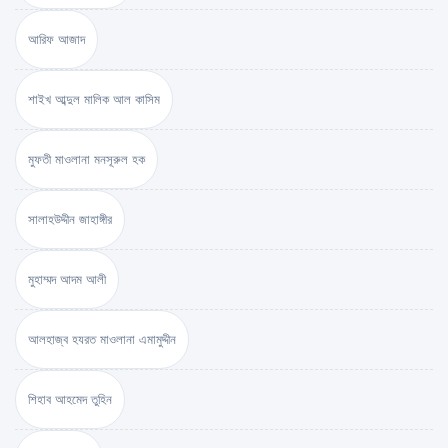
আরিফ আজাদ
শাইখ আব্দুল মালিক আল কাসিম
মুফতী মাওলানা মনসূরুল হক
সালাহউদ্দীন জাহাঙ্গীর
মুহাম্মদ আদম আলী
আলহাজ্ব হযরত মাওলানা এমামুদ্দীন
শিহাব আহমেদ তুহিন