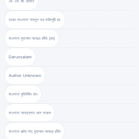
কে. এম. জি. রহমান
হযরত মাওলানা শামসুল হক ফরিদপুরী রহ.
মাওলানা মুহাম্মাদ আবদুর রহীম (রহ)
Darussalam
Author Unknown
মাওলানা মুহিউদ্দীন খান
মাওলানা আবদুল্লাহ আল ফারূক
মাওলানা ডক্টর শাহ্‌ মুহাম্মাদ আবদুর রহীম