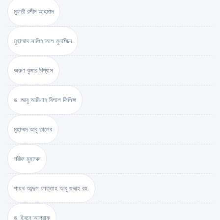
মুফতী রশীদ আহমাদ
মুহাম্মাদ সালিহ আল মুনাজ্জিদ
অরুণ কুমার বিশ্বাস
ড. আবু আমিনাহ বিলাল ফিলিপ্স
মুহাম্মদ আবু তালেব
শরীফ মুহাম্মদ
শায়খ আব্দুল ফাত্তাহ আবু গুদ্দাহ রহ.
ড. ইবনে আশরাফ