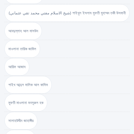
(شيخ الاسلام مفتي محمد تقي عثماني) শাইখুল ইসলাম মুফতী মুহাম্মদ তকী উসমানী
আবদুল্লাহ আল মাসউদ
মাওলানা তারিক জামিল
আরিফ আজাদ
শাইখ আব্দুল মালিক আল কাসিম
মুফতী মাওলানা মনসূরুল হক
সালাহউদ্দীন জাহাঙ্গীর