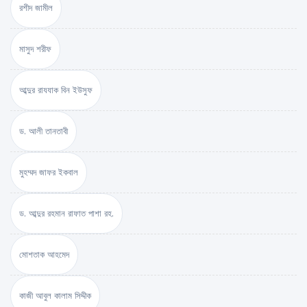
রশীদ জামীল
মাসুদ শরীফ
আব্দুর রাযযাক বিন ইউসুফ
ড. আলী তানতাবী
মুহম্মদ জাফর ইকবাল
ড. আব্দুর রহমান রাফাত পাশা রহ.
মোশতাক আহমেদ
কাজী আবুল কালাম সিদ্দীক