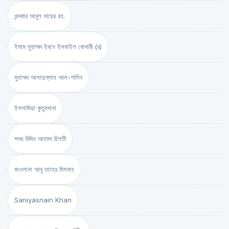
খন্দকার আবুল খায়ের রহ.
ইমাম মুহাম্মদ ইবনে ইসমাইল বোখারী (র)
মুহাম্মদ আসাদুল্লাহ আল-গালিব
ইসলামিয়া কুতুবখানা
সদর উদ্দিন আহমদ চিশতী
মাওলানা আবু তাহের মিসবাহ
Saniyasnain Khan