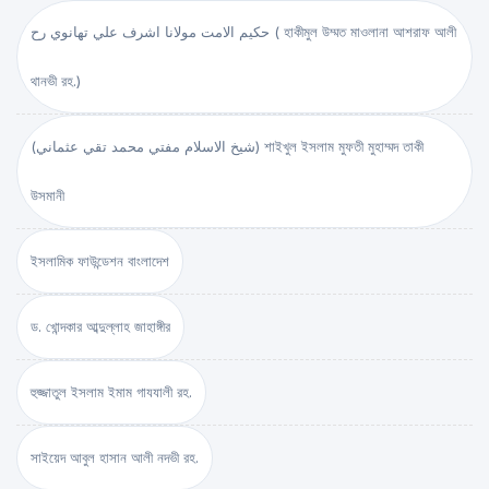
حكيم الامت مولانا اشرف علي تهانوي رح ( হাকীমুল উম্মত মাওলানা আশরাফ আলী
থানভী রহ.)
(شيخ الاسلام مفتي محمد تقي عثماني) শাইখুল ইসলাম মুফতী মুহাম্মদ তাকী
উসমানী
ইসলামিক ফাউন্ডেশন বাংলাদেশ
ড. খোন্দকার আব্দুল্লাহ জাহাঙ্গীর
হুজ্জাতুল ইসলাম ইমাম গাযযালী রহ.
সাইয়েদ আবুল হাসান আলী নদভী রহ.