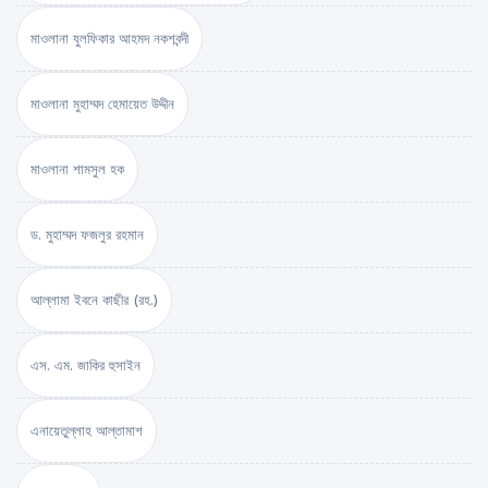
মাওলানা যুলফিকার আহমদ নকশবন্দী
মাওলানা মুহাম্মদ হেমায়েত উদ্দীন
মাওলানা শামসুল হক
ড. মুহাম্মদ ফজলুর রহমান
আল্লামা ইবনে কাছীর (রহ.)
এস. এম. জাকির হুসাইন
এনায়েতুল্লাহ আল্‌তামাশ