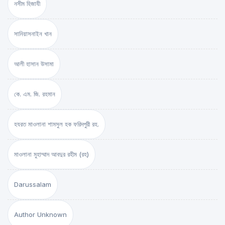
নসীম হিজাযী
সানিয়াসনাইন খান
আলী হাসান উসামা
কে. এম. জি. রহমান
হযরত মাওলানা শামসুল হক ফরিদপুরী রহ.
মাওলানা মুহাম্মাদ আবদুর রহীম (রহ)
Darussalam
Author Unknown