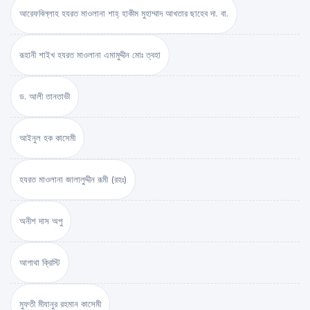
আরেফবিল্লাহ হযরত মাওলানা শাহ্ হাকীম মুহাম্মাদ আখতার ছাহেব দা. বা.
রূহানী শাইখ হযরত মাওলানা এমামুদ্দীন মোঃ ত্বহা
ড. আলী তানতাভী
আইনুল হক কাসেমী
হযরত মাওলানা জালালুদ্দীন রূমী (রহঃ)
অনীশ দাস অপু
আগাথা ক্রিস্টি
মুফতী মীযানুর রহমান কাসেমী