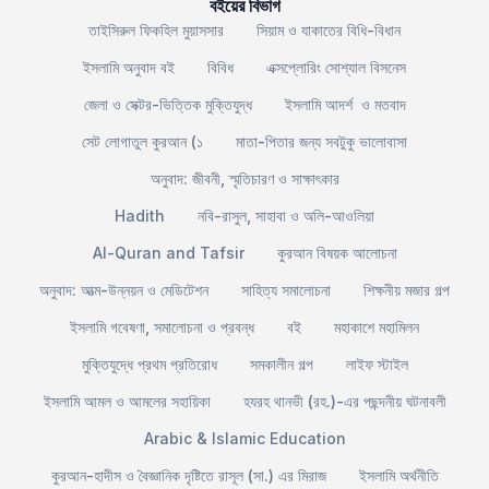
বইয়ের বিভাগ
তাইসিরুল ফিকহিল মুয়াসসার
সিয়াম ও যাকাতের বিধি-বিধান
ইসলামি অনুবাদ বই
বিবিধ
এক্সপ্লোরিং সোশ্যাল বিসনেস
জেলা ও সেক্টর-ভিত্তিক মুক্তিযুদ্ধ
ইসলামি আদর্শ ও মতবাদ
সেট লোগাতুল কুরআন (১
মাতা-পিতার জন্য সবটুকু ভালোবাসা
অনুবাদ: জীবনী, স্মৃতিচারণ ও সাক্ষাৎকার
Hadith
নবি-রাসুল, সাহাবা ও অলি-আওলিয়া
Al-Quran and Tafsir
কুরআন বিষয়ক আলোচনা
অনুবাদ: আত্ম-উন্নয়ন ও মেডিটেশন
সাহিত্য সমালোচনা
শিক্ষনীয় মজার গল্প
ইসলামি গবেষণা, সমালোচনা ও প্রবন্ধ
বই
মহাকাশে মহামিলন
মুক্তিযুদ্ধে প্রথম প্রতিরোধ
সমকালীন গল্প
লাইফ স্টাইল
ইসলামি আমল ও আমলের সহায়িকা
হযরহ থানভী (রহ.)-এর পছন্দনীয় ঘটনাবলী
Arabic & Islamic Education
কুরআন-হাদীস ও বৈজ্ঞানিক দৃষ্টিতে রাসূল (সা.) এর মিরাজ
ইসলামি অর্থনীতি