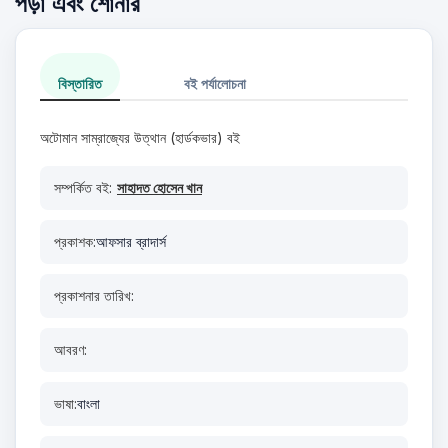
পড়া এবং শোনার
বিস্তারিত
বই পর্যালোচনা
অটোমান সাম্রাজ্যের উত্থান (হার্ডকভার) বই
সম্পর্কিত বই:
সাহাদত হোসেন খান
প্রকাশক:
আফসার ব্রাদার্স
প্রকাশনার তারিখ:
আবরণ:
ভাষা:
বাংলা