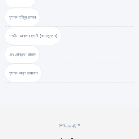
মুহাম্মদ হাবীবুর রহমান
নাজনীন আক্তার হ্যাপী (আমাতুল্লাহ)
মোঃ মোস্তফা জামান
মুহাম্মদ আবুল হাসানাত
পিডিএফ বই ™