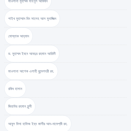
মাওলানা মুহাম্মদ যাইনুল আবিদীন
শাইখ মুহাম্মাদ বিন সালেহ আল মুনাজ্জিদ
মোস্তাক আহ্‌মাদ
ড. মুহাম্মদ ইবনে আবদুর রহমান আরিফী
মাওলানা আশেক এলাহী বুলন্দশহরী রহ.
রকিব হাসান
জিয়াউর রহমান মুন্সী
আবুল ফিদা হাফিজ ইব্‌ন কাসীর আদ-দামেশ্‌কী রহ.