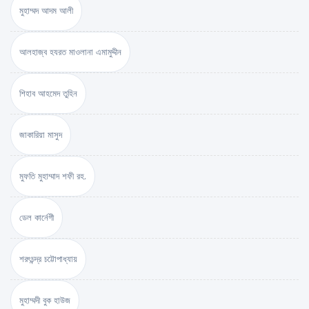
মুহাম্মদ আদম আলী
আলহাজ্ব হযরত মাওলানা এমামুদ্দীন
শিহাব আহমেদ তুহিন
জাকারিয়া মাসুদ
মুফতি মুহাম্মাদ শফী রহ.
ডেল কার্নেগী
শরৎচন্দ্র চট্টোপাধ্যায়
মুহাম্মদী বুক হাউজ