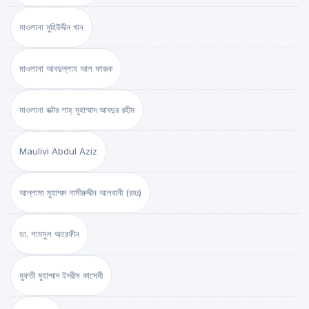
মাওলানা মুহিউদ্দীন খান
মাওলানা আবদুল্লাহ আল ফারূক
মাওলানা ডক্টর শাহ্‌ মুহাম্মাদ আবদুর রহীম
Maulivi Abdul Aziz
আল্লামা মুহাম্মদ নাসীরুদ্দীন আলবানী (রহঃ)
ডা. শামসুল আরেফীন
মুফতী মুহাম্মাদ ইদরীস কাসেমী